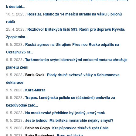
k destabi...
10. 5. 2023 /
Rosstat: Rusko za 14 měsíců utratilo na válku 5 bilionů
rublů
25. 4. 2023 /
Rozhovor Britských listů 593. Radní pro dopravu Ryvola:
Zpoplatním...
9. 5. 2023 /
Ruská agrese na Ukrajině: Přes noc Rusko odpálilo na
Ukrajinu 25 ra...
9. 5. 2023 /
Turkmenistán svými obrovskými emisemi metanu ohrožuje
planetu Zemi
9. 5. 2023 /
Boris Cvek
Plody druhé světové války a Schumanova
deklarace
9. 5. 2023 /
Kara-Murza
9. 5. 2023 /
Trapas. Londýnská policie se (částečně) omluvila za
bezdůvodné zatč...
9. 5. 2023 /
Na moskevské přehlídce byl jediný, starý tank
9. 5. 2023 /
Ještě jednou: Má britská monarchie nějaký smysl?
9. 5. 2023 /
Fabiano Golgo
Krajní pravice získává zpět Chile
9. 5. 2023 /
Soňa Svobodová
Brno, má láska