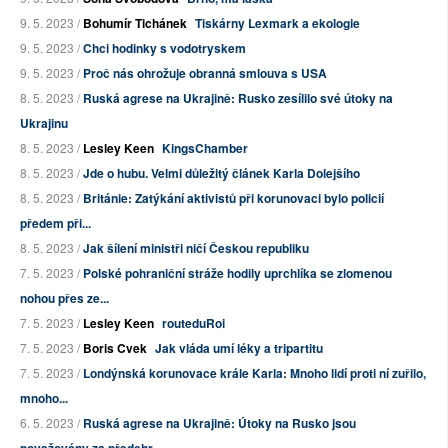
9. 5. 2023 /
Bohumír Tichánek
Tiskárny Lexmark a ekologie
9. 5. 2023 /
Chci hodinky s vodotryskem
9. 5. 2023 /
Proč nás ohrožuje obranná smlouva s USA
8. 5. 2023 /
Ruská agrese na Ukrajině: Rusko zesílilo své útoky na
Ukrajinu
8. 5. 2023 /
Lesley Keen
KingsChamber
8. 5. 2023 /
Jde o hubu. Velmi důležitý článek Karla Dolejšího
8. 5. 2023 /
Británie: Zatýkání aktivistů při korunovaci bylo policií
předem při...
8. 5. 2023 /
Jak šílení ministři ničí Českou republiku
7. 5. 2023 /
Polské pohraniční stráže hodily uprchlíka se zlomenou
nohou přes ze...
7. 5. 2023 /
Lesley Keen
routeduRoi
7. 5. 2023 /
Boris Cvek
Jak vláda umí léky a tripartitu
7. 5. 2023 /
Londýnská korunovace krále Karla: Mnoho lidí proti ní zuřilo,
mnoho...
6. 5. 2023 /
Ruská agrese na Ukrajině: Útoky na Rusko jsou
považovány za předehr...