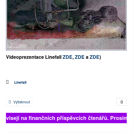
Videoprezentace Linefall
ZDE
,
ZDE
a
ZDE
)
Linefall
0
Vytisknout
 závisejí na finančních příspěvcích čtenářů. Prosíme, 