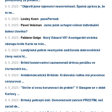
6. 5. 2023 /
"Objevili jsme tajemství nesmrtelnosti. Špatná zpráva je, že
to ne...
6. 5. 2023 /
Lesley Keen
passPartook
6. 5. 2023 /
Pavel Veleman
Jsme ještě schopni vnímat individuální
bolest člověka?
6. 5. 2023 /
Fabiano Golgo
Nový Eduard VII? Avantgardní stránka
nástupu krále Karla na trůn...
6. 5. 2023 /
Londýnská policie nesmyslně zadržovala dobrovolnické
členy noční hl...
6. 5. 2023 /
Britští konzervativci zaznamenali drtivou porážku ve
čtvrtečních ko...
6. 5. 2023 /
Antidemokratická Británie: Královská rodina má pravomoc
cenzurovat ...
6. 5. 2023 /
"Strčte si svou korunovaci do prdele!" V Glasgow se v době
Karlovy ...
6. 5. 2023 /
Britský policejní stát: Demonstranti zatčeni PŘEDTÍM, než
začali de...