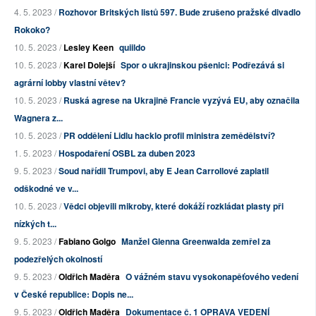
4. 5. 2023 /
Rozhovor Britských listů 597. Bude zrušeno pražské divadlo
Rokoko?
10. 5. 2023 /
Lesley Keen
quiildo
10. 5. 2023 /
Karel Dolejší
Spor o ukrajinskou pšenici: Podřezává si
agrární lobby vlastní větev?
10. 5. 2023 /
Ruská agrese na Ukrajině Francie vyzývá EU, aby označila
Wagnera z...
10. 5. 2023 /
PR oddělení Lidlu hacklo profil ministra zemědělství?
1. 5. 2023 /
Hospodaření OSBL za duben 2023
9. 5. 2023 /
Soud nařídil Trumpovi, aby E Jean Carrollové zaplatil
odškodné ve v...
10. 5. 2023 /
Vědci objevili mikroby, které dokáží rozkládat plasty při
nízkých t...
9. 5. 2023 /
Fabiano Golgo
Manžel Glenna Greenwalda zemřel za
podezřelých okolností
9. 5. 2023 /
Oldřich Maděra
O vážném stavu vysokonapěťového vedení
v České republice: Dopis ne...
9. 5. 2023 /
Oldřich Maděra
Dokumentace č. 1 OPRAVA VEDENÍ