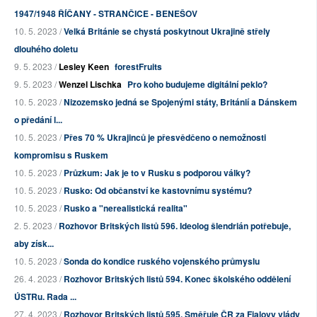
1947/1948 ŘÍČANY - STRANČICE - BENEŠOV
10. 5. 2023 /
Velká Británie se chystá poskytnout Ukrajině střely
dlouhého doletu
9. 5. 2023 /
Lesley Keen
forestFruits
9. 5. 2023 /
Wenzel Lischka
Pro koho budujeme digitální peklo?
10. 5. 2023 /
Nizozemsko jedná se Spojenými státy, Británií a Dánskem
o předání l...
10. 5. 2023 /
Přes 70 % Ukrajinců je přesvědčeno o nemožnosti
kompromisu s Ruskem
10. 5. 2023 /
Průzkum: Jak je to v Rusku s podporou války?
10. 5. 2023 /
Rusko: Od občanství ke kastovnímu systému?
10. 5. 2023 /
Rusko a "nerealistická realita"
2. 5. 2023 /
Rozhovor Britských listů 596. Ideolog šlendrián potřebuje,
aby získ...
10. 5. 2023 /
Sonda do kondice ruského vojenského průmyslu
26. 4. 2023 /
Rozhovor Britských listů 594. Konec školského oddělení
ÚSTRu. Rada ...
27. 4. 2023 /
Rozhovor Britských listů 595. Směřuje ČR za Fialovy vlády