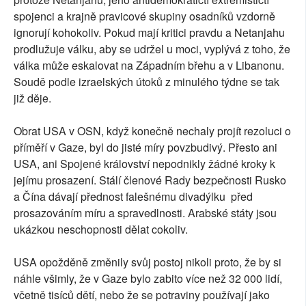
spojenci a krajně pravicové skupiny osadníků vzdorně
ignorují kohokoliv. Pokud mají kritici pravdu a Netanjahu
prodlužuje válku, aby se udržel u moci, vyplývá z toho, že
válka může eskalovat na Západním břehu a v Libanonu.
Soudě podle izraelských útoků z minulého týdne se tak
již děje.
Obrat USA v OSN, když konečně nechaly projít rezoluci o
příměří v Gaze, byl do jisté míry povzbudivý. Přesto ani
USA, ani Spojené království nepodnikly žádné kroky k
jejímu prosazení. Stálí členové Rady bezpečnosti Rusko
a Čína dávají přednost falešnému divadýlku před
prosazováním míru a spravedlnosti. Arabské státy jsou
ukázkou neschopnosti dělat cokoliv.
USA opožděně změnily svůj postoj nikoli proto, že by si
náhle všimly, že v Gaze bylo zabito více než 32 000 lidí,
včetně tisíců dětí, nebo že se potraviny používají jako