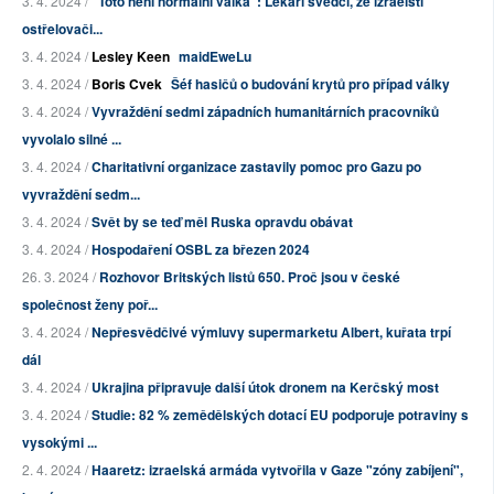
3. 4. 2024 /
"Toto není normální válka": Lékaři svědčí, že izraelští
ostřelovači...
3. 4. 2024 /
Lesley Keen
maidEweLu
3. 4. 2024 /
Boris Cvek
Šéf hasičů o budování krytů pro případ války
3. 4. 2024 /
Vyvraždění sedmi západních humanitárních pracovníků
vyvolalo silné ...
3. 4. 2024 /
Charitativní organizace zastavily pomoc pro Gazu po
vyvraždění sedm...
3. 4. 2024 /
Svět by se teď měl Ruska opravdu obávat
3. 4. 2024 /
Hospodaření OSBL za březen 2024
26. 3. 2024 /
Rozhovor Britských listů 650. Proč jsou v české
společnost ženy poř...
3. 4. 2024 /
Nepřesvědčivé výmluvy supermarketu Albert, kuřata trpí
dál
3. 4. 2024 /
Ukrajina připravuje další útok dronem na Kerčský most
3. 4. 2024 /
Studie: 82 % zemědělských dotací EU podporuje potraviny s
vysokými ...
2. 4. 2024 /
Haaretz: izraelská armáda vytvořila v Gaze "zóny zabíjení",