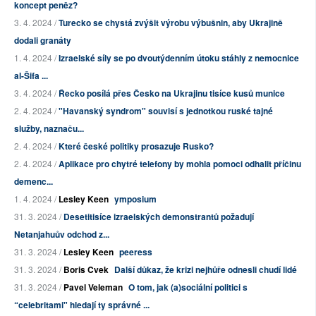
koncept peněz?
3. 4. 2024 /
Turecko se chystá zvýšit výrobu výbušnin, aby Ukrajině
dodali granáty
1. 4. 2024 /
Izraelské síly se po dvoutýdenním útoku stáhly z nemocnice
al-Šifa ...
3. 4. 2024 /
Řecko posílá přes Česko na Ukrajinu tisíce kusů munice
2. 4. 2024 /
"Havanský syndrom" souvisí s jednotkou ruské tajné
služby, naznaču...
2. 4. 2024 /
Které české politiky prosazuje Rusko?
2. 4. 2024 /
Aplikace pro chytré telefony by mohla pomoci odhalit příčinu
demenc...
1. 4. 2024 /
Lesley Keen
ymposium
31. 3. 2024 /
Desetitisíce izraelských demonstrantů požadují
Netanjahuův odchod z...
31. 3. 2024 /
Lesley Keen
peeress
31. 3. 2024 /
Boris Cvek
Další důkaz, že krizi nejhůře odnesli chudí lidé
31. 3. 2024 /
Pavel Veleman
O tom, jak (a)sociální politici s
“celebritami" hledají ty správné ...