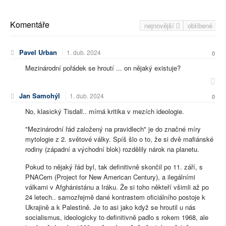
Komentáře
nejnovější
oblíbené
Pavel Urban
1. dub. 2024
0
Mezinárodní pořádek se hroutí ... on nějaký existuje?
Jan Samohýl
1. dub. 2024
0
No, klasický Tisdall.. mírná kritika v mezích ideologie.
"Mezinárodní řád založený na pravidlech" je do značné míry
mytologie z 2. světové války. Spíš šlo o to, že si dvě mafiánské
rodiny (západní a východní blok) rozdělily nárok na planetu.
Pokud to nějaký řád byl, tak definitivně skončil po 11. září, s
PNACem (Project for New American Century), a ilegálními
válkami v Afghánistánu a Iráku. Že si toho někteří všimli až po
24 letech.. samozřejmě dané kontrastem oficiálního postoje k
Ukrajině a k Palestině. Je to asi jako když se hroutil u nás
socialismus, ideologicky to definitivně padlo s rokem 1968, ale