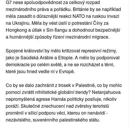
G7 nese spoluodpovědnost za celkový rozpad
mezinárodního práva a pořádku. Británie by se například
měla zasadit o důraznější reakci NATO na ruskou invazi
na Ukrajinu. Měla by vést úsilí o potrestání Číny za
Hongkong a útlak v Sin-ťiangu a dohodnout bezpečnější
a humánnější způsoby řízení mezinárodní migrace.
Spojené království by mělo kritizovat represivní režimy,
jako je Saúdská Arábie a Etiopie. A mělo by podporovat
demokracie po celém světě, a ne se rozcházet s těmi,
které jsou hned vedle ní v Evropě.
Co by se dalo zachránit z trosek v Palestině, co by mohlo
pomoci zvrátit nihilistické globální trendy? Netanjahuova
nepromyšlená agrese Hamás politicky posiluje, nikoliv
poráží. Skutečné znechucení nad zvěrstvy teroristů
proměnil v sílící podporu věci, kterou on nenávidí -
nezávislého, suverénního palestinského státu.