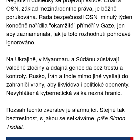
OSN, základ mezinárodního práva, je běžně
SOCIÁLNÍ SÍTĚ
porušována. Rada bezpečnosti OSN minulý týden
RUBRIKY
konečně nařídila "okamžité" příměří v Gaze, jen
aby zaznamenala, jak je toto rozhodnutí pohrdavě
PLNÁ VERZE STRÁNEK
ignorováno.
Na Ukrajině, v Myanmaru a Súdánu zůstávají
válečné zločiny a údajná genocida bez trestu a
kontroly. Rusko, Írán a Indie mimo jiné vysílají do
zahraničí vrahy, aby likvidovali politické oponenty.
Nevyhlášená kybernetická válka nezná hranic.
Rozsah těchto zvěrstev je alarmující. Stejně tak
beztrestnost, s jakou se setkáváme,
píše Simon
Tisdall.