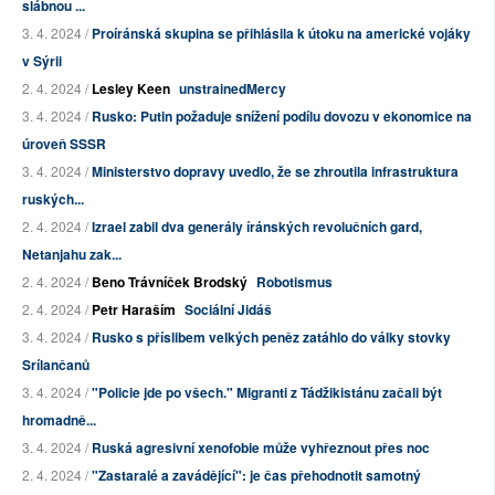
slábnou ...
3. 4. 2024 /
Proíránská skupina se přihlásila k útoku na americké vojáky
v Sýrii
2. 4. 2024 /
Lesley Keen
unstrainedMercy
3. 4. 2024 /
Rusko: Putin požaduje snížení podílu dovozu v ekonomice na
úroveň SSSR
3. 4. 2024 /
Ministerstvo dopravy uvedlo, že se zhroutila infrastruktura
ruských...
2. 4. 2024 /
Izrael zabil dva generály íránských revolučních gard,
Netanjahu zak...
2. 4. 2024 /
Beno Trávníček Brodský
Robotismus
2. 4. 2024 /
Petr Haraším
Sociální Jidáš
3. 4. 2024 /
Rusko s příslibem velkých peněz zatáhlo do války stovky
Srílančanů
3. 4. 2024 /
"Policie jde po všech." Migranti z Tádžikistánu začali být
hromadně...
3. 4. 2024 /
Ruská agresivní xenofobie může vyhřeznout přes noc
2. 4. 2024 /
"Zastaralé a zavádějící": je čas přehodnotit samotný