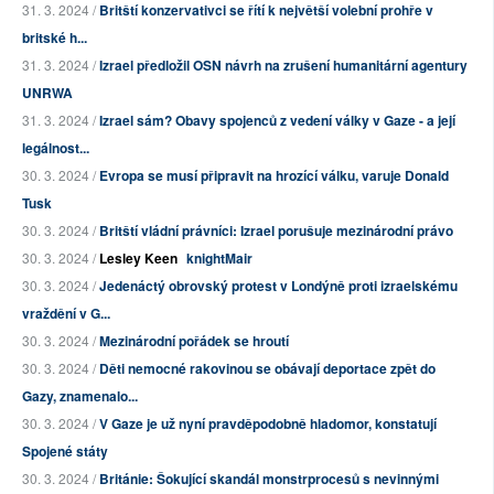
31. 3. 2024 /
Britští konzervativci se řítí k největší volební prohře v
britské h...
31. 3. 2024 /
Izrael předložil OSN návrh na zrušení humanitární agentury
UNRWA
31. 3. 2024 /
Izrael sám? Obavy spojenců z vedení války v Gaze - a její
legálnost...
30. 3. 2024 /
Evropa se musí připravit na hrozící válku, varuje Donald
Tusk
30. 3. 2024 /
Britští vládní právníci: Izrael porušuje mezinárodní právo
30. 3. 2024 /
Lesley Keen
knightMair
30. 3. 2024 /
Jedenáctý obrovský protest v Londýně proti izraelskému
vraždění v G...
30. 3. 2024 /
Mezinárodní pořádek se hroutí
30. 3. 2024 /
Děti nemocné rakovinou se obávají deportace zpět do
Gazy, znamenalo...
30. 3. 2024 /
V Gaze je už nyní pravděpodobně hladomor, konstatují
Spojené státy
30. 3. 2024 /
Británie: Šokující skandál monstrprocesů s nevinnými