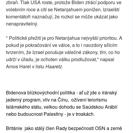
zbraň. Tlak USA roste, protože Biden ztrácí podporu ve
volebním roce a cítí se Netanjahuem ponížen. Izraelští
komentátoři naznačují, že rozkol se může ukázat jako
nenapravitelný.
" Politické přežití je pro Netanjahua nejvyšší prioritou. A
pokud je pokračování ve válce, a to i navzdory sílícím
tvrzením, že Izrael porušuje válečné zákony, tím, co ho
udrží v úřadu, je ochoten válku prodlužovat," napsal
Amos Harel v listu
Haaretz.
Bidenova blízkovýchodní politika - ať už jde o íránský
jaderný program, vliv na Čínu, oživení terorismu
Islámského státu, velkou dohodu se Saúdskou Arábií
nebo budoucnost Palestiny - je v troskách.
Británie jako stálý člen Rady bezpečnosti OSN a země