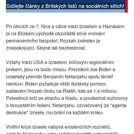
Po útocích ze 7. října a válce mezi Izraelem a Hamásem
je na Blízkém východě obzvláště silné vnímání
permanentního bezpráví. Rozsah zvěrstev je
znepokojující. Stejně tak beztrestnost.
Vztahy mezi USA a Izraelem, klíčovým regionálním
prvkem, jsou na bodu mrazu. Prezident Joe Biden a
izraelský premiér Benjamin Netanjahu spolu téměř
nemluví. Biden požaduje větší dodávky pomoci,
zastavení hrozeb útoku na Rafáh, kde se 1,4 milionu
Palestinců krčí ve strachu a hladu, a poválečné rozhovory
o dvoustátním řešení. Netanjahu, označovaný za "agenta
destrukce" Izraele, mu brání na každém kroku.
Vnitřní krize Izraele nabývá existenčních rozměrů,
protože Netanjahu, jeho antidemokratičtí extremističtí