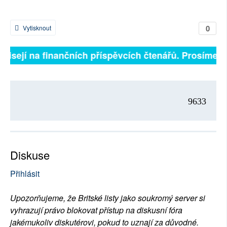
0
Vytisknout
ávisejí na finančních příspěvcích čtenářů. Prosíme, př
9633
Diskuse
Přihlásit
Upozorňujeme, že Britské listy jako soukromý server si
vyhrazují právo blokovat přístup na diskusní fóra
jakémukoliv diskutérovi, pokud to uznají za důvodné.