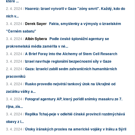
které ...
2. 4. 2024 /
Haaretz: Izrael vytvořil v Gaze "zóny smrti". Každý, kdo do
nich v...
3. 4. 2024 /
Derek Sayer
Fakta, smyšlenky a výmysly o izraelském
"Černém sabatu"
3. 4. 2024 /
Albín Sybera
Podle české špionážní agentury se
prokremelská média zaměřila v ně...
3. 4. 2024 /
A Brief Foray into the Alchemy of Stem Cell Research
3. 4. 2024 /
Izrael navrhuje regionální bezpečnostní síly v Gaze
2. 4. 2024 /
Gaza: Izraelci zabili sedm zahraničních humanitárních
pracovníků
3. 4. 2024 /
Rusko provedlo největší tankový útok na Ukrajině od
začátku války a...
3. 4. 2024 /
Fotograf agentury AP, který pořídil snímky masakru ze 7.
října, zís...
3. 4. 2024 /
Replika Tchaj-peje v odlehlé čínské provincii rozdmýchává
obavy z i...
3. 4. 2024 /
Útoky íránských proxies na americké vojáky v Iráku a Sýrii