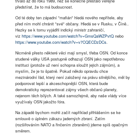
trvalo až do roku 1989, než se konečně přestalo veřejně
předstírat, že to má budoucnost.
Od té doby ten západní "mafián" hledá nového nepřítele, aby
před ním mohl chránit "své" občany. Hledá se v Rusku, v Číně..
Hezky se k tomu vyjádřil indický ministr zahraničí,
viz
https://www.youtube.com/watch?v=GmsQaWZPvtQ
nebo
https://www.youtube.com/watch?v=v7CQECDzDCs
.
Nicméně přesto některé věci mají smysl, třeba OSN. Od konce
studené války USA postupně odhazují OSN jako nepotřebnou
instituci (protože už není schopna sloužit jejich zájmům), a
myslím, že je to špatně. Pokud někdo opravdu chce
mezinárodní řád, který není založený na právu silnějšího, měl by
podporovat lepší a akceschopnější OSN, která bude
demokraticky reprezentovat zájmy všech občanů planety,
nejenom těch bílých. A také samozřejmě, aby naše vlády více
využívaly OSN jakožto fóra.
Na západě bychom mohli začít například přihlášením se ke
smlouvě o úplném zákazu jaderných zbraní. Zatím
(rozšiřováním NATO a řinčením zbraněmi) jdeme spíš opačným
směrem.