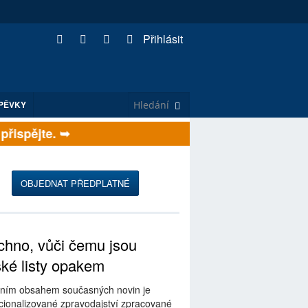
Přihlásit
PĚVKY
ispějte. ➥
OBJEDNAT PŘEDPLATNÉ
hno, vůči čemu jsou
ské listy opakem
ním obsahem současných novin je
ionalizované zpravodajství zpracované