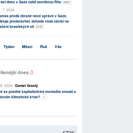
rael dnes v Gaze zabil osmiletou Ritu
4461
. 7. 2026
amás předá zbraně nové správě v Gaze,
ěluje představitel, dohoda však závisí na
ažení izraelských sil
4181
Týden
Měsíc
Rok
Vše
ílenější dnes
 8. 2026
Daniel Veselý
k se pozdně kapitalistická mentalita snoubí s
šením klimatické krize?
1
6736