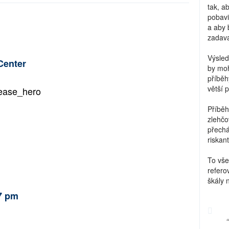
tak, a
pobavi
a aby 
zadava
Výsled
Center
by moh
příběh
větší 
Příběh
zlehčo
přechá
riskant
To vše
refero
škály 
 7 pm