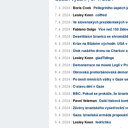
7. 4. 2024 /
Boris Cvek
Pellegriniho úspěch 
7. 4. 2024 /
Lesley Keen
coiffed
7. 4. 2024 /
Ve slovenských prezidentských vol
7. 4. 2024 /
Fabiano Golgo
Více než 150 žido
7. 4. 2024 /
Desetitisíce Izraelců se shromáždi
6. 4. 2024 /
Krize na Blízkém východě: USA v p
6. 4. 2024 /
Útok ruského dronu na Charkov zab
5. 4. 2024 /
Lesley Keen
gladTidings
6. 4. 2024 /
Demonstrace na mostě Legií v Pr
6. 4. 2024 /
Obrovská protiorbánovská demons
5. 4. 2024 /
Po šesti měsících války v Gaze se
5. 4. 2024 /
O stavu dětí v Gaze
5. 4. 2024 /
BBC: Pokud se prokáže, že izrael
5. 4. 2024 /
Pavel Veleman
Další tisková konf
5. 4. 2024 /
Závěry izraelského vyšetřování v
5. 4. 2024 /
Gaza: Izraelská armáda propouští d
5. 4. 2024 /
Lesley Keen
fedrichko