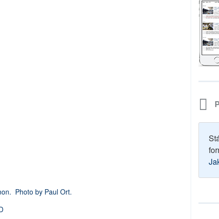
P
St
for
Ja
non. Photo by Paul Ort.
hD