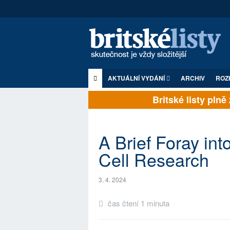
AKTUÁLNÍ VYDÁNÍ
ARCHIV
ROZ
Britské listy plně z
A Brief Foray in
Cell Research
3. 4. 2024
čas čtení 1 minuta