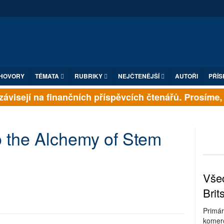
HOVORY
TÉMATA
RUBRIKY
NEJČTENĚJŠÍ
AUTOŘI
PŘÍS
ávisejí na finančních příspěvcích čtenářů. Prosíme, př
to the Alchemy of Stem
Všec
Brit
Primár
komerc