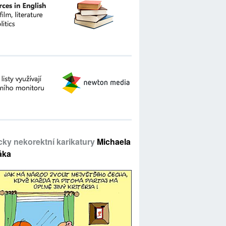
icky nekorektní karikatury
Michaela
áka