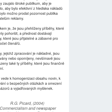
by zaujalo široké publikum, aby je
lo, aby bylo efektivní z hlediska nákladů
bylo možno prodat pozornost publika
telům reklamy.
kem je, že jsou přehlíženy příběhy, které
ly pohoršit, a přednost dostávají
y, které jsou přijatelné a zábavné pro
počet čtenářů.
y, jejichž zpracování je nákladné, jsou
vány nebo opomíjeny, nevšímavě jsou
zeny také ty příběhy, které jsou finančně
ní.
 vede k homogenizaci obsahu novin, k
vání o bezpečných otázkách a omezení
názorů a vyjadřovaných myšlenek.
R.G. Picard, (2004)
“Commercialism and newspaper