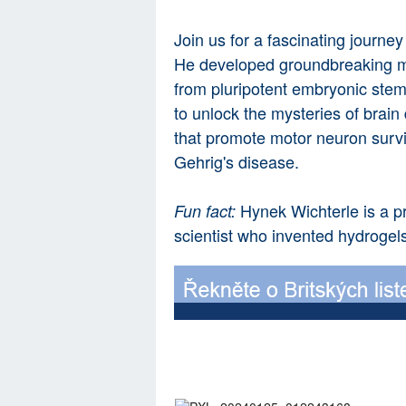
Join us for a fascinating journey
He developed groundbreaking me
from pluripotent embryonic stem c
to unlock the mysteries of brai
that promote motor neuron survi
Gehrig's disease.
Hynek Wichterle is a p
Fun fact:
scientist who invented hydrogel