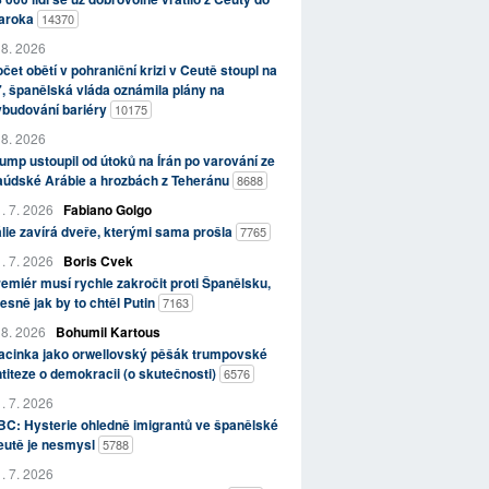
aroka
14370
 8. 2026
čet obětí v pohraniční krizi v Ceutě stoupl na
, španělská vláda oznámila plány na
ybudování bariéry
10175
 8. 2026
ump ustoupil od útoků na Írán po varování ze
aúdské Arábie a hrozbách z Teheránu
8688
. 7. 2026
Fabiano Golgo
álie zavírá dveře, kterými sama prošla
7765
. 7. 2026
Boris Cvek
emiér musí rychle zakročit proti Španělsku,
esně jak by to chtěl Putin
7163
 8. 2026
Bohumil Kartous
acinka jako orwellovský pěšák trumpovské
titeze o demokracii (o skutečnosti)
6576
. 7. 2026
C: Hysterie ohledně imigrantů ve španělské
eutě je nesmysl
5788
. 7. 2026