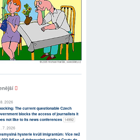
enější
 8. 2026
ocking: The current questionable Czech
vernment blocks the access of journalists it
es not like to its news conferences
14992
. 7. 2026
smyslná hysterie kvůli imigrantům: Více než
 000 lidí se už dobrovolně vrátilo z Ceuty do