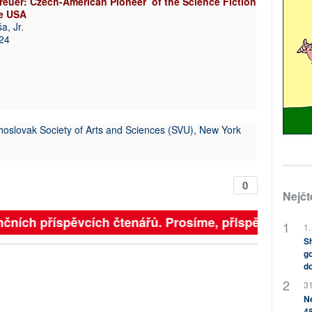
euer: Czech-American Pioneer of the Science Fiction
he USA
a, Jr.
024
oslovak Society of Arts and Sciences (SVU), New York
0
Nejčt
čních příspěvcích čtenářů. Prosíme, přispějte. ➥
1.
Sh
go
do
31
Ne
48