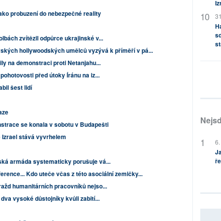
Iz
jako probuzení do nebezpečné reality
31
H
sd
bách zvítězil odpůrce ukrajinské v...
st
vských hollywoodských umělců vyzývá k příměří v pá...
ly na demonstraci proti Netanjahu...
ohotovosti před útoky Íránu na iz...
il šest lidí
aze
Nejsd
trace se konala v sobotu v Budapešti
 Izrael stává vyvrhelem
6.
Ja
ře
ská armáda systematicky porušuje vá...
erence... Kdo uteče včas z této asociální zemičky...
ražd humanitárních pracovníků nejso...
va vysoké důstojníky kvůli zabití...