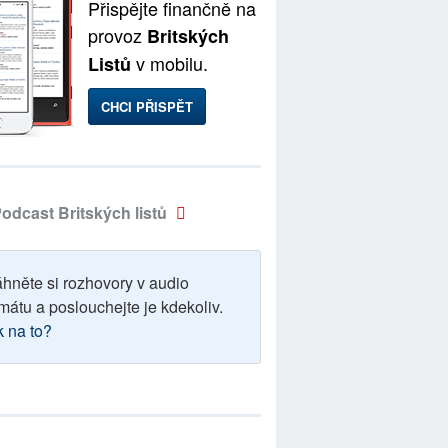
Přispějte finančně na
provoz
Britských
v mobilu.
Listů
CHCI PŘISPĚT
odcast Britských listů
áhněte si rozhovory v audio
mátu a poslouchejte je kdekoliv.
k na to?