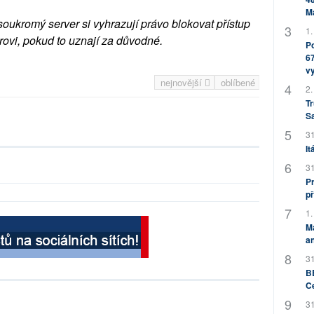
M
soukromý server si vyhrazují právo blokovat přístup
1.
rovi, pokud to uznají za důvodné.
Po
67
v
nejnovější
oblíbené
2.
Tr
S
31
It
31
Pr
př
1.
M
an
31
BB
C
31