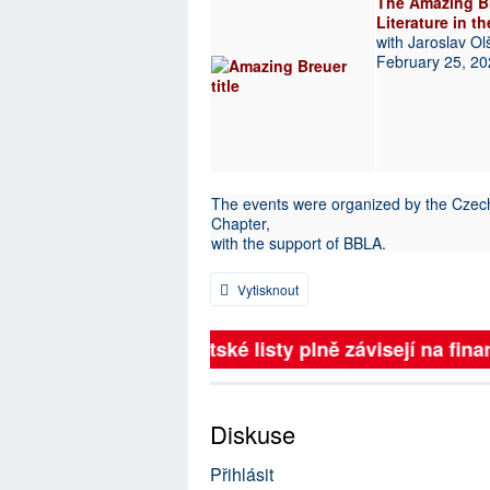
The Amazing Br
Literature in t
with Jaroslav Olš
February 25, 2
The events were organized by the Czech
Chapter,
with the support of BBLA.
Vytisknout
Britské listy plně závisejí na finan
Diskuse
Přihlásit