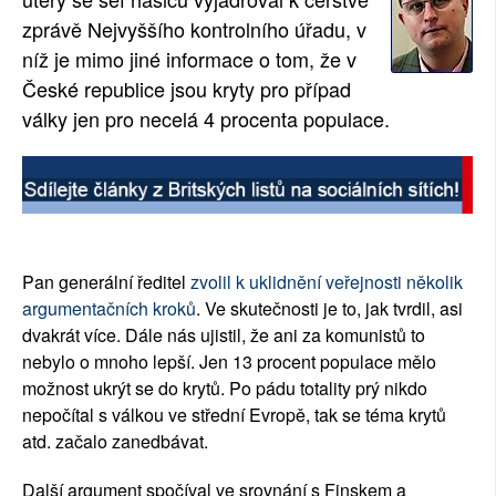
zprávě Nejvyššího kontrolního úřadu, v
SOCIÁLNÍ SÍTĚ
níž je mimo jiné informace o tom, že v
RUBRIKY
České republice jsou kryty pro případ
války jen pro necelá 4 procenta populace.
PLNÁ VERZE STRÁNEK
Pan generální ředitel
zvolil k uklidnění veřejnosti několik
argumentačních kroků
. Ve skutečnosti je to, jak tvrdil, asi
dvakrát více. Dále nás ujistil, že ani za komunistů to
nebylo o mnoho lepší. Jen 13 procent populace mělo
možnost ukrýt se do krytů. Po pádu totality prý nikdo
nepočítal s válkou ve střední Evropě, tak se téma krytů
atd. začalo zanedbávat.
Další argument spočíval ve srovnání s Finskem a