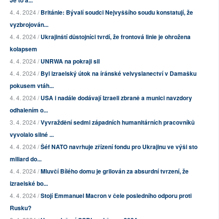
Je to a...
4. 4. 2024 /
Británie: Bývalí soudci Nejvyššího soudu konstatují, že
vyzbrojován...
4. 4. 2024 /
Ukrajinští důstojníci tvrdí, že frontová linie je ohrožena
kolapsem
4. 4. 2024 /
UNRWA na pokraji sil
4. 4. 2024 /
Byl izraelský útok na íránské velvyslanectví v Damašku
pokusem vtáh...
4. 4. 2024 /
USA i nadále dodávají Izraeli zbraně a munici navzdory
odhalením o...
3. 4. 2024 /
Vyvraždění sedmi západních humanitárních pracovníků
vyvolalo silné ...
4. 4. 2024 /
Šéf NATO navrhuje zřízení fondu pro Ukrajinu ve výši sto
miliard do...
4. 4. 2024 /
Mluvčí Bílého domu je grilován za absurdní tvrzení, že
izraelské bo...
4. 4. 2024 /
Stojí Emmanuel Macron v čele posledního odporu proti
Rusku?