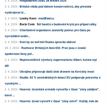
3. 4. 2024 /
Hospodaření OSBL za březen 2024
3. 4. 2024 /
Britská vláda pod tlakem konzervativců, aby přestala
vyzbrojovat Iz...
3. 4. 2024 /
Lesley Keen
maidEweLu
3. 4. 2024 /
Boris Cvek
Šéf hasičů o budování krytů pro případ války
3. 4. 2024 /
Charitativní organizace zastavily pomoc pro Gazu po
vyvraždění sedm...
3. 4. 2024 /
Svět by se teď měl Ruska opravdu obávat
26. 3. 2024 /
Rozhovor Britských listů 650. Proč jsou v české
společnost ženy poř...
3. 4. 2024 /
Nepřesvědčivé výmluvy supermarketu Albert, kuřata trpí
dál
3. 4. 2024 /
Ukrajina připravuje další útok dronem na Kerčský most
3. 4. 2024 /
Studie: 82 % zemědělských dotací EU podporuje potraviny s
vysokými ...
2. 4. 2024 /
Haaretz: izraelská armáda vytvořila v Gaze "zóny zabíjení",
které ...
2. 4. 2024 /
Haaretz: Izrael vytvořil v Gaze "zóny smrti". Každý, kdo do