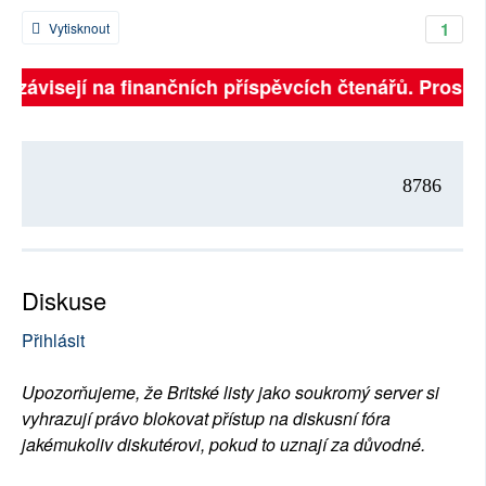
1
Vytisknout
ě závisejí na finančních příspěvcích čtenářů. Prosíme
8786
Diskuse
Přihlásit
Upozorňujeme, že Britské listy jako soukromý server si
vyhrazují právo blokovat přístup na diskusní fóra
jakémukoliv diskutérovi, pokud to uznají za důvodné.