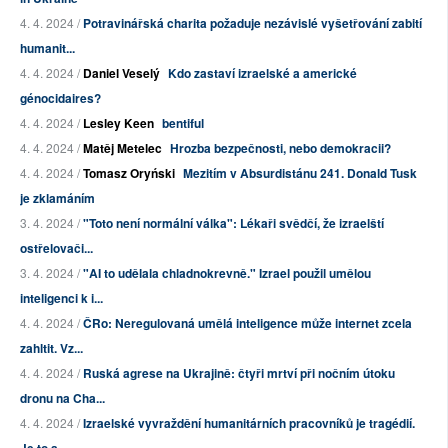
4. 4. 2024 /
Potravinářská charita požaduje nezávislé vyšetřování zabití
humanit...
4. 4. 2024 /
Daniel Veselý
Kdo zastaví izraelské a americké
génocidaires?
4. 4. 2024 /
Lesley Keen
bentiful
4. 4. 2024 /
Matěj Metelec
Hrozba bezpečnosti, nebo demokracii?
4. 4. 2024 /
Tomasz Oryński
Mezitím v Absurdistánu 241. Donald Tusk
je zklamáním
3. 4. 2024 /
"Toto není normální válka": Lékaři svědčí, že izraelští
ostřelovači...
3. 4. 2024 /
"AI to udělala chladnokrevně." Izrael použil umělou
inteligenci k i...
4. 4. 2024 /
ČRo: Neregulovaná umělá inteligence může internet zcela
zahltit. Vz...
4. 4. 2024 /
Ruská agrese na Ukrajině: čtyři mrtví při nočním útoku
dronu na Cha...
4. 4. 2024 /
Izraelské vyvraždění humanitárních pracovníků je tragédií.