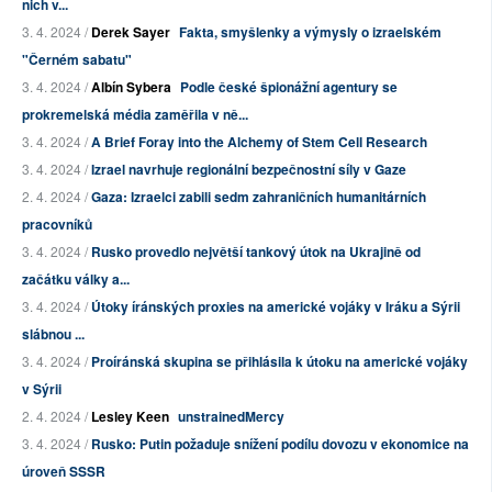
nich v...
3. 4. 2024 /
Derek Sayer
Fakta, smyšlenky a výmysly o izraelském
"Černém sabatu"
3. 4. 2024 /
Albín Sybera
Podle české špionážní agentury se
prokremelská média zaměřila v ně...
3. 4. 2024 /
A Brief Foray into the Alchemy of Stem Cell Research
3. 4. 2024 /
Izrael navrhuje regionální bezpečnostní síly v Gaze
2. 4. 2024 /
Gaza: Izraelci zabili sedm zahraničních humanitárních
pracovníků
3. 4. 2024 /
Rusko provedlo největší tankový útok na Ukrajině od
začátku války a...
3. 4. 2024 /
Útoky íránských proxies na americké vojáky v Iráku a Sýrii
slábnou ...
3. 4. 2024 /
Proíránská skupina se přihlásila k útoku na americké vojáky
v Sýrii
2. 4. 2024 /
Lesley Keen
unstrainedMercy
3. 4. 2024 /
Rusko: Putin požaduje snížení podílu dovozu v ekonomice na
úroveň SSSR