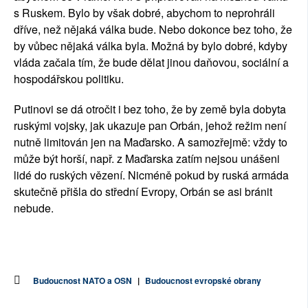
s Ruskem. Bylo by však dobré, abychom to neprohráli
dříve, než nějaká válka bude. Nebo dokonce bez toho, že
by vůbec nějaká válka byla. Možná by bylo dobré, kdyby
vláda začala tím, že bude dělat jinou daňovou, sociální a
hospodářskou politiku.
Putinovi se dá otročit i bez toho, že by země byla dobyta
ruskými vojsky, jak ukazuje pan Orbán, jehož režim není
nutně limitován jen na Maďarsko. A samozřejmě: vždy to
může být horší, např. z Maďarska zatím nejsou unášeni
lidé do ruských vězení. Nicméně pokud by ruská armáda
skutečně přišla do střední Evropy, Orbán se asi bránit
nebude.
Budoucnost NATO a OSN
|
Budoucnost evropské obrany