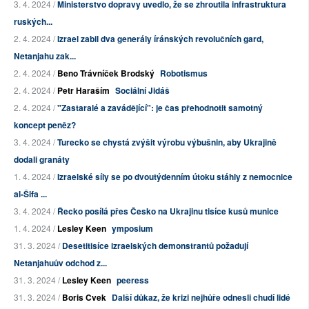
3. 4. 2024 /
Ministerstvo dopravy uvedlo, že se zhroutila infrastruktura
ruských...
2. 4. 2024 /
Izrael zabil dva generály íránských revolučních gard,
Netanjahu zak...
2. 4. 2024 /
Beno Trávníček Brodský
Robotismus
2. 4. 2024 /
Petr Haraším
Sociální Jidáš
2. 4. 2024 /
"Zastaralé a zavádějící": je čas přehodnotit samotný
koncept peněz?
3. 4. 2024 /
Turecko se chystá zvýšit výrobu výbušnin, aby Ukrajině
dodali granáty
1. 4. 2024 /
Izraelské síly se po dvoutýdenním útoku stáhly z nemocnice
al-Šifa ...
3. 4. 2024 /
Řecko posílá přes Česko na Ukrajinu tisíce kusů munice
1. 4. 2024 /
Lesley Keen
ymposium
31. 3. 2024 /
Desetitisíce izraelských demonstrantů požadují
Netanjahuův odchod z...
31. 3. 2024 /
Lesley Keen
peeress
31. 3. 2024 /
Boris Cvek
Další důkaz, že krizi nejhůře odnesli chudí lidé