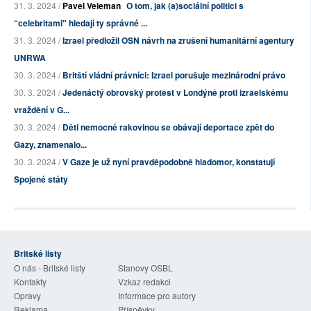
31. 3. 2024 /
Pavel Veleman
O tom, jak (a)sociální politici s
“celebritami" hledají ty správné ...
31. 3. 2024 /
Izrael předložil OSN návrh na zrušení humanitární agentury
UNRWA
30. 3. 2024 /
Britští vládní právníci: Izrael porušuje mezinárodní právo
30. 3. 2024 /
Jedenáctý obrovský protest v Londýně proti izraelskému
vraždění v G...
30. 3. 2024 /
Děti nemocné rakovinou se obávají deportace zpět do
Gazy, znamenalo...
30. 3. 2024 /
V Gaze je už nyní pravděpodobně hladomor, konstatují
Spojené státy
Britské listy
O nás - Britské listy
Stanovy OSBL
Kontakty
Vzkaz redakci
Opravy
Informace pro autory
Reklama
Příspěvky