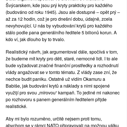
Švýcarskem, kde jsou prý kryty prakticky pro každého
(budováno od roku 1945). Jsou ale dostupné – opět prý –
až za 12 hodin, což je pro dnešní dobu, údajně, zcela
nevyhovující. U nás by vybudování krytů pro každého
stálo podle pana generálního ředitele 5 bilionů korun. A
kdo ví, jak dlouho by to trvalo.
Realistický návrh, jak argumentoval dále, spočívá v tom,
že budeme mít kryty pro děti, staré, nemocné lidi. I to ale
bude vyžadovat značné finanční prostředky a rozhodnutí
vlády angažovat se v tomto tématu. Z vlády zase zní, že
nechce budit paniku. Ostatně už vidím Okamuru a
Babiše, jak budování krytů a náklady s nimi spojené
využijí pro svou „mírovou“ kampaň. To jediné mi nakonec
po rozhovoru s panem generálním ředitelem přijde
realistické.
Aby mi bylo rozuměno, určitě nejsem proti tomu,
abychom se v rámci NATO připravovali na možnou válku