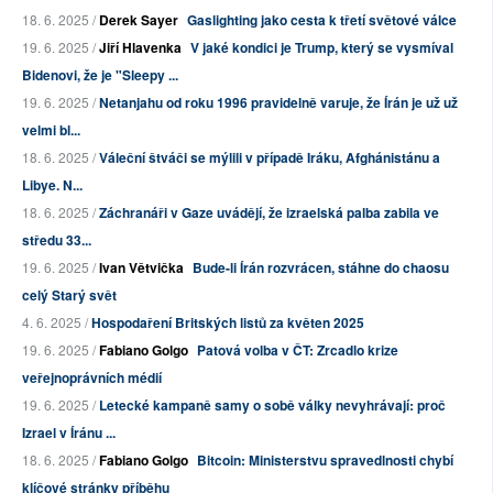
18. 6. 2025 /
Derek Sayer
Gaslighting jako cesta k třetí světové válce
19. 6. 2025 /
Jiří Hlavenka
V jaké kondici je Trump, který se vysmíval
Bidenovi, že je "Sleepy ...
19. 6. 2025 /
Netanjahu od roku 1996 pravidelně varuje, že Írán je už už
velmi bl...
18. 6. 2025 /
Váleční štváči se mýlili v případě Iráku, Afghánistánu a
Libye. N...
18. 6. 2025 /
Záchranáři v Gaze uvádějí, že izraelská palba zabila ve
středu 33...
19. 6. 2025 /
Ivan Větvička
Bude-li Írán rozvrácen, stáhne do chaosu
celý Starý svět
4. 6. 2025 /
Hospodaření Britských listů za květen 2025
19. 6. 2025 /
Fabiano Golgo
Patová volba v ČT: Zrcadlo krize
veřejnoprávních médií
19. 6. 2025 /
Letecké kampaně samy o sobě války nevyhrávají: proč
Izrael v Íránu ...
18. 6. 2025 /
Fabiano Golgo
Bitcoin: Ministerstvu spravedlnosti chybí
klíčové stránky příběhu