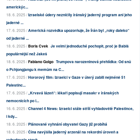
americkýc...
18. 6. 2025 /
Izraelské údery nezničily íránský jaderný program ani jeho
jaderné ...
17. 6. 2025 /
Americká rozvědka upozorňuje, že Írán byl „roky daleko“
od jaderné ...
18. 6. 2025 /
Boris Cvek
Je velmi jednoduché pochopit, proč je Babiš
populárnější než Jakeš
18. 6. 2025 /
Fabiano Golgo
Trumpova narozeninová přehlídka: Od snů
o Pchjongjangu k memům na C...
17. 6. 2025 /
Hororový film: Izraelci v Gaze v úterý zabili nejméně 51
Palestinc...
17. 6. 2025 /
„Krvavá lázeň“: lékaři popisují masakr v íránských
nemocnicích po i...
16. 6. 2025 /
Channel 4 News: Izraelci stále střílí vyhladovělé Palestince,
i kdy...
18. 6. 2025 /
Plánované vyhnání obyvatel Gazy již probíhá
18. 6. 2025 /
Čína navýšila jaderný arzenál na rekordní úroveň a
vybudovala stovk...