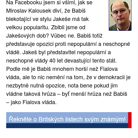
Na Facebooku jsem si všiml, jak se
SOCIÁLNÍ SÍTĚ
Miroslav Kalousek diví, že Babiš
blekotající ve stylu Jakeše má tak
RUBRIKY
velkou popularitu. Zblbli jsme od
Jakešových dob? Vůbec ne. Babiš totiž
PLNÁ VERZE STRÁNEK
představuje opozici proti nepopulární a neschopné
vládě. Jakeš byl představitel nepopulární a
neschopné vlády 40 let devastující tento stát.
Podle mě je Babiš mnohem horší než Fialova
vláda, ale to nic nemění na tom, že v demokracii je
nezbytně nutná opozice, nota bene pokud jim
vládne taková hrůza – byť menší hrůza než Babiš
– jako Fialova vláda.