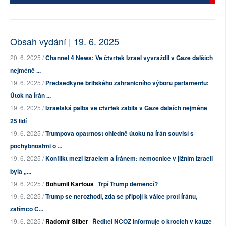
Obsah vydání | 19. 6. 2025
20. 6. 2025 /
Channel 4 News: Ve čtvrtek Izrael vyvraždil v Gaze dalších
nejméně ...
19. 6. 2025 /
Předsedkyně britského zahraničního výboru parlamentu:
Útok na Írán ...
19. 6. 2025 /
Izraelská palba ve čtvrtek zabila v Gaze dalších nejméně
25 lidí
19. 6. 2025 /
Trumpova opatrnost ohledně útoku na Írán souvisí s
pochybnostmi o ...
19. 6. 2025 /
Konflikt mezi Izraelem a Íránem: nemocnice v jižním Izraeli
byla „...
19. 6. 2025 /
Bohumil Kartous
Trpí Trump demencí?
19. 6. 2025 /
Trump se nerozhodl, zda se připojí k válce proti Íránu,
zatímco C...
19. 6. 2025 /
Radomír Silber
Ředitel NCOZ informuje o krocích v kauze