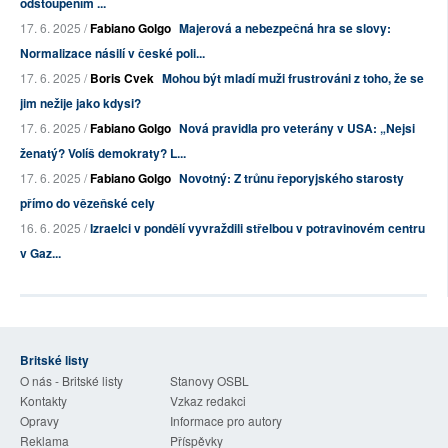
odstoupením ...
17. 6. 2025 /
Fabiano Golgo
Majerová a nebezpečná hra se slovy:
Normalizace násilí v české poli...
17. 6. 2025 /
Boris Cvek
Mohou být mladí muži frustrováni z toho, že se
jim nežije jako kdysi?
17. 6. 2025 /
Fabiano Golgo
Nová pravidla pro veterány v USA: „Nejsi
ženatý? Volíš demokraty? L...
17. 6. 2025 /
Fabiano Golgo
Novotný: Z trůnu řeporyjského starosty
přímo do vězeňské cely
16. 6. 2025 /
Izraelci v pondělí vyvraždili střelbou v potravinovém centru
v Gaz...
Britské listy
O nás - Britské listy
Stanovy OSBL
Kontakty
Vzkaz redakci
Opravy
Informace pro autory
Reklama
Příspěvky