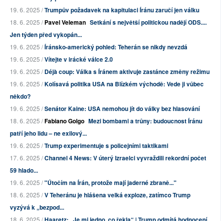
19. 6. 2025 /
Trumpův požadavek na kapitulaci Íránu zaručí jen válku
18. 6. 2025 /
Pavel Veleman
Setkání s největší politickou nadějí ODS....
Jen týden před vykopán...
19. 6. 2025 /
Íránsko-americký pohled: Teherán se nikdy nevzdá
19. 6. 2025 /
Vítejte v irácké válce 2.0
19. 6. 2025 /
Déjà coup: Válka s Íránem aktivuje zastánce změny režimu
19. 6. 2025 /
Kolísavá politika USA na Blízkém východě: Vede ji vůbec
někdo?
19. 6. 2025 /
Senátor Kaine: USA nemohou jít do války bez hlasování
18. 6. 2025 /
Fabiano Golgo
Mezi bombami a trůny: budoucnost Íránu
patří jeho lidu – ne exilový...
19. 6. 2025 /
Trump experimentuje s policejními taktikami
17. 6. 2025 /
Channel 4 News: V úterý Izraelci vyvraždili rekordní počet
59 hlado...
19. 6. 2025 /
"Útočím na Írán, protože mají jaderné zbraně..."
18. 6. 2025 /
V Teheránu je hlášena velká exploze, zatímco Trump
vyzývá k „bezpod...
18. 6. 2025 /
Haaretz: „Je mi jedno, co řekla“ | Trump odmítá hodnocení