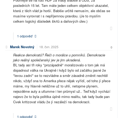
Podívejte se na růst HDP za vlády Babiše a ODS, za
posledních 15 let. Tam máte jeden celkem objektivní ukazatel,
která z těch vlád je horší. Babiše určitě nemusím, ale občas se
musíme vyrovnat i s nepříjemnou pravdou. (Je to myslím
celkem logický důsledek škrtů a daňových úlev.)
1 odpověď
Marek Novotný
18. čvn. 2025
0
Reakce demokratů? Řeči o morálce u pomníků. Demokracie
jako reálný společenský jev je jim ukradená
.
BL tady asi tři roky "prozápadně" moralizovalo o tom jak má
dopadnout válka na Ukrajině i když bylo od začátku jasné že
"levou zadní" se to nezvládne a směr zásadně změnit nechtěl
nikdo, vždyť ona to Amerika přece nějak vyřídí, od toho jí přece
máme, my hlavně netěžme už to uhlí, netopme plynem,
nejezděme auty a utlumme i ten průmysl už.. Teď když vychází
najevo že to byla politika úplně mimo realitu, tak tady bude pan
Cvek kritizovat vládu že jí nezáleží na demokracii.
1 odpověď