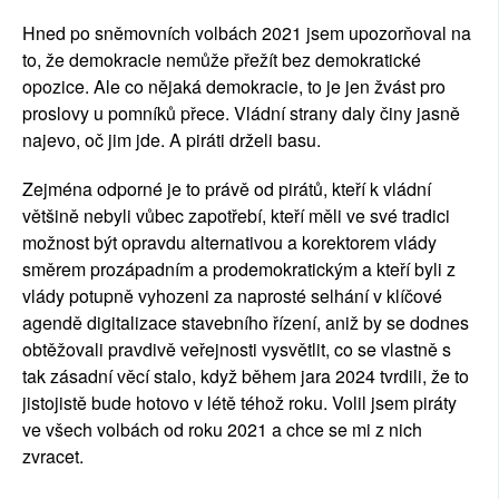
Hned po sněmovních volbách 2021 jsem upozorňoval na
to, že demokracie nemůže přežít bez demokratické
opozice. Ale co nějaká demokracie, to je jen žvást pro
proslovy u pomníků přece. Vládní strany daly činy jasně
najevo, oč jim jde. A piráti drželi basu.
Zejména odporné je to právě od pirátů, kteří k vládní
většině nebyli vůbec zapotřebí, kteří měli ve své tradici
možnost být opravdu alternativou a korektorem vlády
směrem prozápadním a prodemokratickým a kteří byli z
vlády potupně vyhozeni za naprosté selhání v klíčové
agendě digitalizace stavebního řízení, aniž by se dodnes
obtěžovali pravdivě veřejnosti vysvětlit, co se vlastně s
tak zásadní věcí stalo, když během jara 2024 tvrdili, že to
jistojistě bude hotovo v létě téhož roku. Volil jsem piráty
ve všech volbách od roku 2021 a chce se mi z nich
zvracet.