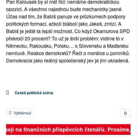
Pan Kalousek by si měl říci: nemáme demokratickou
opozici. A všechno najednou bude mechanicky jasné.
Úžas nad tím, že Babiš panuje ve průzkumech podpory
politických formací, ačkoli blábolí jako Jakeš, zmizí. A
Babiš je ještě ta lepší možnost. Co když Okamurova SPD
překročí 20 procent? To už je širší problém: vidíme to v
Německu, Rakousku, Polsku… o Slovensku a Maďarsku
nemluvě. Reakce demokratů? Řeči o morálce u pomníků.
Demokracie jako reálný společenský jev je jim ukradená.
Česká politická scéna
0
Vytisknout
visejí na finančních příspěvcích čtenářů. Prosíme, při