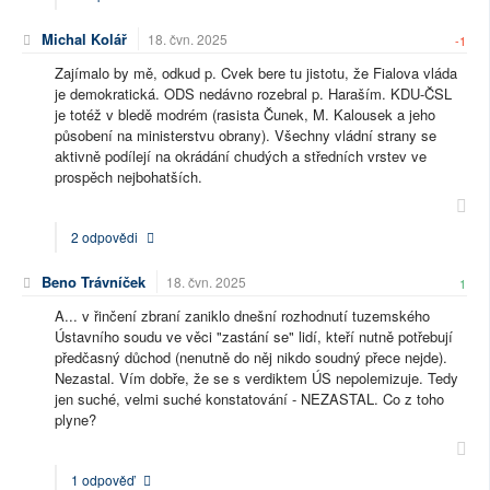
Michal Kolář
18. čvn. 2025
-1
Zajímalo by mě, odkud p. Cvek bere tu jistotu, že Fialova vláda
je demokratická. ODS nedávno rozebral p. Haraším. KDU-ČSL
je totéž v bledě modrém (rasista Čunek, M. Kalousek a jeho
působení na ministerstvu obrany). Všechny vládní strany se
aktivně podílejí na okrádání chudých a středních vrstev ve
prospěch nejbohatších.
2 odpovědi
Beno Trávníček
18. čvn. 2025
1
A... v řinčení zbraní zaniklo dnešní rozhodnutí tuzemského
Ústavního soudu ve věci "zastání se" lidí, kteří nutně potřebují
předčasný důchod (nenutně do něj nikdo soudný přece nejde).
Nezastal. Vím dobře, že se s verdiktem ÚS nepolemizuje. Tedy
jen suché, velmi suché konstatování - NEZASTAL. Co z toho
plyne?
1 odpověď