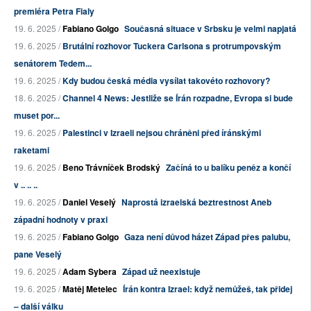
premiéra Petra Fialy
19. 6. 2025 /
Fabiano Golgo
Současná situace v Srbsku je velmi napjatá
19. 6. 2025 /
Brutální rozhovor Tuckera Carlsona s protrumpovským
senátorem Tedem...
19. 6. 2025 /
Kdy budou česká média vysílat takovéto rozhovory?
18. 6. 2025 /
Channel 4 News: Jestliže se Írán rozpadne, Evropa si bude
muset por...
19. 6. 2025 /
Palestinci v Izraeli nejsou chráněni před íránskými
raketami
19. 6. 2025 /
Beno Trávníček Brodský
Začíná to u balíku peněz a končí
v .. .. ..
19. 6. 2025 /
Daniel Veselý
Naprostá izraelská beztrestnost Aneb
západní hodnoty v praxi
19. 6. 2025 /
Fabiano Golgo
Gaza není důvod házet Západ přes palubu,
pane Veselý
19. 6. 2025 /
Adam Sybera
Západ už neexistuje
19. 6. 2025 /
Matěj Metelec
Írán kontra Izrael: když nemůžeš, tak přidej
– další válku