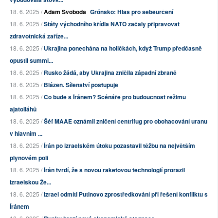
18. 6. 2025 /
Adam Svoboda
Grónsko: Hlas pro sebeurčení
18. 6. 2025 /
Státy východního křídla NATO začaly připravovat
zdravotnická zaříze...
18. 6. 2025 /
Ukrajina ponechána na holičkách, když Trump předčasně
opustil summi...
18. 6. 2025 /
Rusko žádá, aby Ukrajina zničila západní zbraně
18. 6. 2025 /
Blázen. Šílenství postupuje
18. 6. 2025 /
Co bude s Íránem? Scénáře pro budoucnost režimu
ajatolláhů
18. 6. 2025 /
Šéf MAAE oznámil zničení centrifug pro obohacování uranu
v hlavním ...
18. 6. 2025 /
Írán po izraelském útoku pozastavil těžbu na největším
plynovém poli
18. 6. 2025 /
Írán tvrdí, že s novou raketovou technologií prorazil
izraelskou Že...
18. 6. 2025 /
Izrael odmítl Putinovo zprostředkování při řešení konfliktu s
Íránem