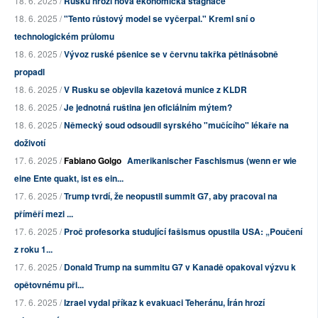
18. 6. 2025 /
Rusku hrozí nová ekonomická stagnace
18. 6. 2025 /
"Tento růstový model se vyčerpal." Kreml sní o
technologickém průlomu
18. 6. 2025 /
Vývoz ruské pšenice se v červnu takřka pětinásobně
propadl
18. 6. 2025 /
V Rusku se objevila kazetová munice z KLDR
18. 6. 2025 /
Je jednotná ruština jen oficiálním mýtem?
18. 6. 2025 /
Německý soud odsoudil syrského "mučícího" lékaře na
doživotí
17. 6. 2025 /
Fabiano Golgo
Amerikanischer Faschismus (wenn er wie
eine Ente quakt, ist es ein...
17. 6. 2025 /
Trump tvrdí, že neopustil summit G7, aby pracoval na
příměří mezi ...
17. 6. 2025 /
Proč profesorka studující fašismus opustila USA: „Poučení
z roku 1...
17. 6. 2025 /
Donald Trump na summitu G7 v Kanadě opakoval výzvu k
opětovnému při...
17. 6. 2025 /
Izrael vydal příkaz k evakuaci Teheránu, Írán hrozí