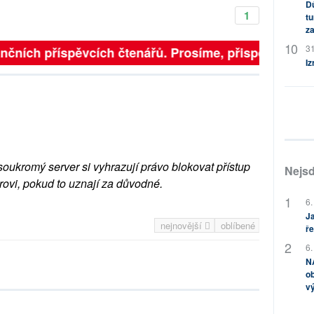
Dů
1
tu
za
31
nčních příspěvcích čtenářů. Prosíme, přispějte. ➥
Iz
soukromý server si vyhrazují právo blokovat přístup
Nejsd
rovi, pokud to uznají za důvodné.
6.
Ja
nejnovější
oblíbené
ře
6.
NA
ob
v