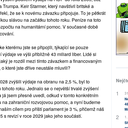
Trumpa. Keir Starmer, který navštívil britské a
ekl, že se k novému závazku připojuje. To je pětkrát
kou slávou na začátku tohoto roku. Peníze na toto
 rozpočtu na humanitární pomoc. V současné době
ncování.
kterému jste se připojili, týkající se pouze
ýdaje ve výši přibližně 43 miliard liber. Lidé si
 jaký je rozdíl mezi tímto závazkem a financovaným
 které jste dříve neustále mluvili?
Nejčt
28 zvýšili výdaje na obranu na 2,5 %, byl to
 tohoto roku. Jednalo se o největší trvalé zvýšení
31
a já jsem přesně uvedl, odkud v tomto konkrétním
Ne
tu na zahraniční rozvojovou pomoc, a nyní budeme
48
 naším cílem pro příští parlament je 3 %, přičemž náš
M
 s revizí v roce 2029 jako jeho součástí.
1.
Sh
go