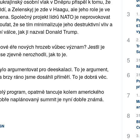
ukrajinský osobní vlak v Dněpru přispěl k tomu, že
do
dí, a Zelenskyj je zde v Haagu, ale jeho role je ve
1.
bena. Společný projekt lídrů NATO je neprovokovat
Po
at, že se tím minimalizuje jeho destruktivní vliv a
67
 válce, jak ji nazval Donald Trump.
v
2.
Tr
nové éře nových hrozeb vůbec význam? Jestli je
S
se zjevně nerozhodli, jak to je.
31
It
bylo argumentovat pro deeskalaci. To je argument,
31
 brzy ráno jsme dosáhli příměří. To je dobrá věc.
Pr
př
celý program, opatrně tancuje kolem amerického
1.
 dobře naplánovaný summit je nyní dobře známá.
M
an
31
BB
OSN
C
3.