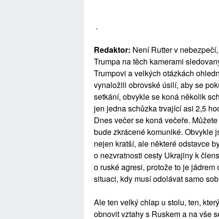
.
Redaktor:
Není Rutter v nebezpečí,
Trumpa na těch kamerami sledovaný
Trumpovi a velkých otázkách ohledně 
vynaložili obrovské úsilí, aby se pok
setkání, obvykle se koná několik schů
jen jedna schůzka trvající asi 2,5 h
Dnes večer se koná večeře. Můžete vi
bude zkrácené komuniké. Obvykle js
nejen kratší, ale některé odstavce 
o nezvratnosti cesty Ukrajiny k člen
o ruské agresi, protože to je jádrem
situaci, kdy musí odolávat samo sob
Ale ten velký chlap u stolu, ten, kter
obnovit vztahy s Ruskem a na vše se