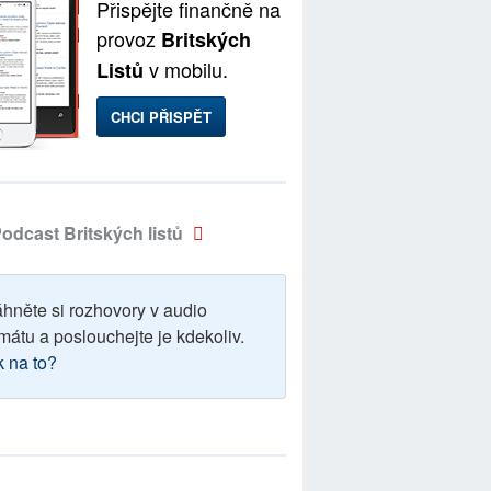
Přispějte finančně na
provoz
Britských
v mobilu.
Listů
CHCI PŘISPĚT
odcast Britských listů
áhněte si rozhovory v audio
mátu a poslouchejte je kdekoliv.
k na to?