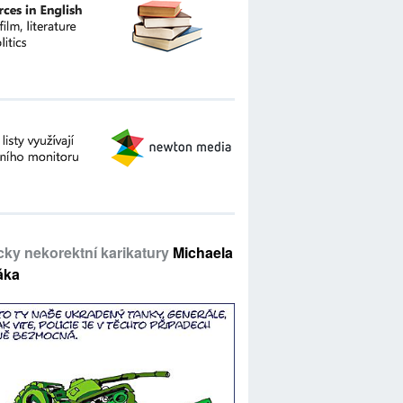
icky nekorektní karikatury
Michaela
áka