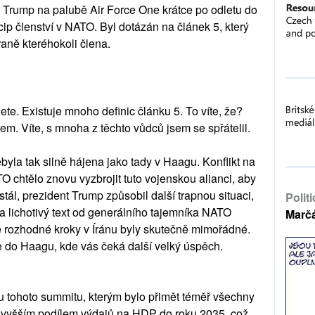
t Trump na palubě Air Force One krátce po odletu do
ip členství v NATO. Byl dotázán na článek 5, který
ně kteréhokoli člena.
ete. Existuje mnoho definic článku 5. To víte, že?
lem. Víte, s mnoha z těchto vůdců jsem se spřátelil.
la tak silně hájena jako tady v Haagu. Konflikt na
 chtělo znovu vyzbrojit tuto vojenskou alianci, aby
stál, prezident Trump způsobil další trapnou situaci,
Polit
 a lichotivý text od generálního tajemníka NATO
Marč
še rozhodné kroky v Íránu byly skutečně mimořádné.
e do Haagu, kde vás čeká další velký úspěch.
u tohoto summitu, kterým bylo přimět téměř všechny
 vyšším podílem výdajů na HDP do roku 2035, což