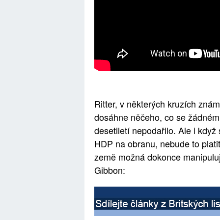
Ritter, v některých kruzích zná
dosáhne něčeho, co se žádnému
desetiletí nepodařilo. Ale i kd
HDP na obranu, nebude to platit 
země možná dokonce manipulují s
Gibbon: