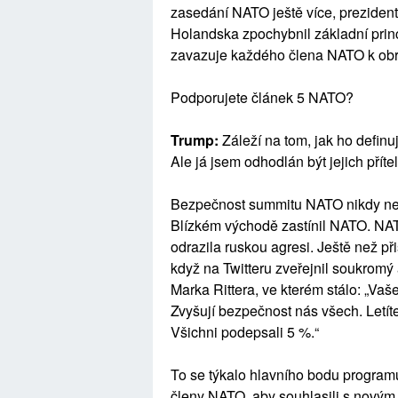
zasedání NATO ještě více, preziden
Holandska zpochybnil základní princ
zavazuje každého člena NATO k obra
Podporujete článek 5 NATO?
Trump:
Záleží na tom, jak ho definuj
Ale já jsem odhodlán být jejich příte
Bezpečnost summitu NATO nikdy neby
Blízkém východě zastínil NATO. NATO
odrazila ruskou agresi. Ještě než při
když na Twitteru zveřejnil soukromý
Marka Rittera, ve kterém stálo: „Va
Zvyšují bezpečnost nás všech. Letít
Všichni podepsali 5 %.“
To se týkalo hlavního bodu program
členy NATO, aby souhlasili s novým