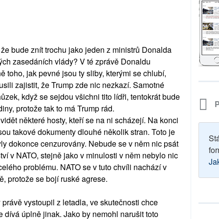
 že bude znít trochu jako jeden z ministrů Donalda
ch zasedáních vlády? V té zprávě Donaldu
toho, jak pevné jsou ty sliby, kterými se chlubí,
usili zajistit, že Trump zde nic nezkazí. Samotné
zek, když se sejdou všichni tito lídři, tentokrát bude
P
odiny, protože tak to má Trump rád.
dět některé hosty, kteří se na ni scházejí. Na konci
ou takové dokumenty dlouhé několik stran. Toto je
St
byly dokonce cenzurovány. Nebude se v něm nic psát
for
ství v NATO, stejně jako v minulosti v něm nebylo nic
Ja
 celého problému. NATO se v tuto chvíli nachází v
ě, protože se bojí ruské agrese.
ý právě vystoupil z letadla, ve skutečnosti chce
 dívá úplně jinak. Jako by nemohl narušit toto