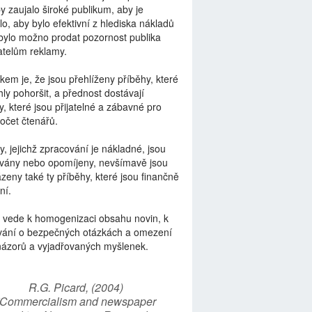
by zaujalo široké publikum, aby je
lo, aby bylo efektivní z hlediska nákladů
bylo možno prodat pozornost publika
telům reklamy.
kem je, že jsou přehlíženy příběhy, které
ly pohoršit, a přednost dostávají
y, které jsou přijatelné a zábavné pro
počet čtenářů.
y, jejichž zpracování je nákladné, jsou
vány nebo opomíjeny, nevšímavě jsou
zeny také ty příběhy, které jsou finančně
ní.
 vede k homogenizaci obsahu novin, k
vání o bezpečných otázkách a omezení
názorů a vyjadřovaných myšlenek.
R.G. Picard, (2004)
“Commercialism and newspaper