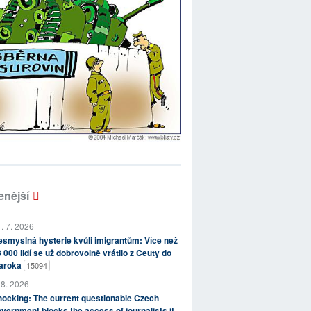
enější
. 7. 2026
smyslná hysterie kvůli imigrantům: Více než
 000 lidí se už dobrovolně vrátilo z Ceuty do
aroka
15094
 8. 2026
ocking: The current questionable Czech
vernment blocks the access of journalists it