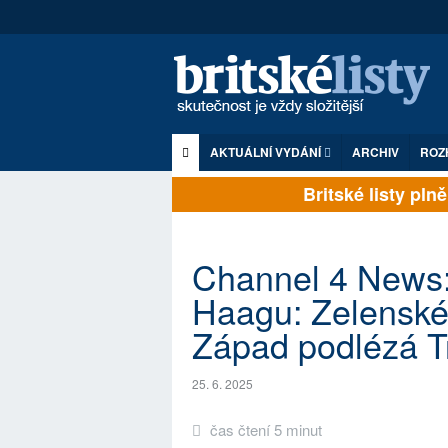
AKTUÁLNÍ VYDÁNÍ
ARCHIV
ROZ
Britské listy plně z
Channel 4 News
Haagu: Zelenské
Západ podlézá T
25. 6. 2025
čas čtení 5 minut