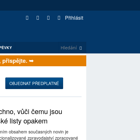
Přihlásit
PĚVKY
řispějte. ➥
OBJEDNAT PŘEDPLATNÉ
hno, vůči čemu jsou
ské listy opakem
ním obsahem současných novin je
ionalizované zpravodajství zpracované