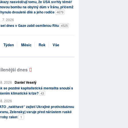
kazy nasvědčují tomu, že USA svrhly téměř
novou bombu na obytný dům v Íránu, přičemž
hynulo dvouleté dítě a jeho rodiče
4679
. 7. 2026
rael dnes v Gaze zabil osmiletou Ritu
4525
Týden
Měsíc
Rok
Vše
ílenější dnes
 8. 2026
Daniel Veselý
k se pozdně kapitalistická mentalita snoubí s
šením klimatické krize?
43
 8. 2026
TO „naléhavě“ zajistí Ukrajině protivzdušnou
ranu, Zelenskyj varuje před nárůstem ruské
ýroby raket
1