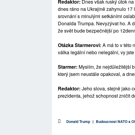
Redaktor:
Dnes však ruský útok na 
dnes ráno na Ukrajině zahynulo 17 li
srovnání s minulými setkáními osla
Donalda Trumpa. Nevyzývat ho. A douf
že svět bude bezpečnější po 12denní
Otázka Starmerovi:
A má to v této 
válka legální nebo nelegální, vy jste 
Starmer:
Myslím, že nejdůležitější 
který jsem neustále opakoval, a dnes
Redaktor:
Jeho slova, stejně jako 
prezidenta, jehož schopnost zničit
Donald Trump
|
Budoucnost NATO a 