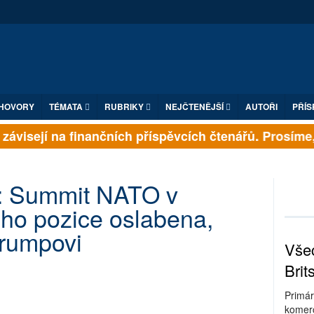
HOVORY
TÉMATA
RUBRIKY
NEJČTENĚJŠÍ
AUTOŘI
PŘÍS
ávisejí na finančních příspěvcích čtenářů. Prosíme, p
: Summit NATO v
ho pozice oslabena,
rumpovi
Všec
Brit
Primár
komerc