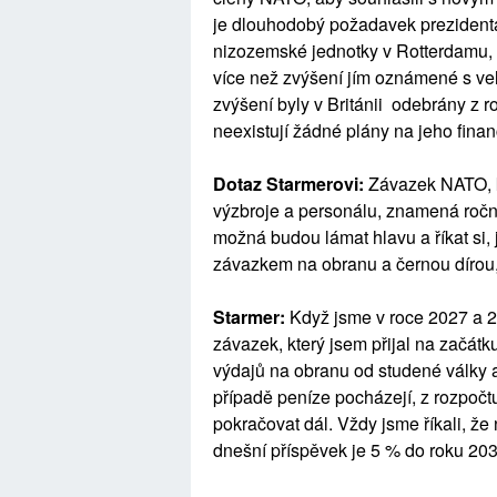
je dlouhodobý požadavek prezidenta 
nizozemské jednotky v Rotterdamu, ř
více než zvýšení jím oznámené s vel
zvýšení byly v Británii odebrány z
neexistují žádné plány na jeho fina
Dotaz Starmerovi:
Závazek NATO, ke 
výzbroje a personálu, znamená roční v
možná budou lámat hlavu a říkat si,
závazkem na obranu a černou dírou, o
Starmer:
Když jsme v roce 2027 a 20
závazek, který jsem přijal na začátku
výdajů na obranu od studené války 
případě peníze pocházejí, z rozpoč
pokračovat dál. Vždy jsme říkali, že
dnešní příspěvek je 5 % do roku 2035