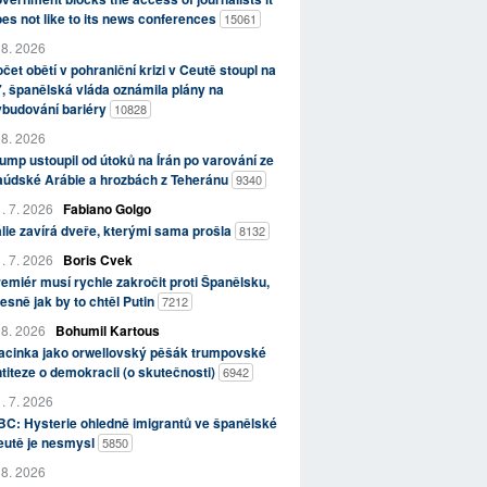
es not like to its news conferences
15061
 8. 2026
čet obětí v pohraniční krizi v Ceutě stoupl na
, španělská vláda oznámila plány na
ybudování bariéry
10828
 8. 2026
ump ustoupil od útoků na Írán po varování ze
aúdské Arábie a hrozbách z Teheránu
9340
. 7. 2026
Fabiano Golgo
álie zavírá dveře, kterými sama prošla
8132
. 7. 2026
Boris Cvek
emiér musí rychle zakročit proti Španělsku,
esně jak by to chtěl Putin
7212
 8. 2026
Bohumil Kartous
acinka jako orwellovský pěšák trumpovské
titeze o demokracii (o skutečnosti)
6942
. 7. 2026
C: Hysterie ohledně imigrantů ve španělské
eutě je nesmysl
5850
 8. 2026