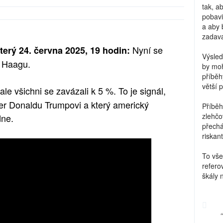
tak, a
pobavi
a aby 
zadava
Nyní se
erý 24. června 2025, 19 hodin:
Výsled
 Haagu.
by moh
příběh
větší 
le všichni se zavázali k 5 %. To je signál,
ter Donaldu Trumpovi a který americký
Příběh
zlehčo
dne.
přechá
riskant
To vše
refero
škály 