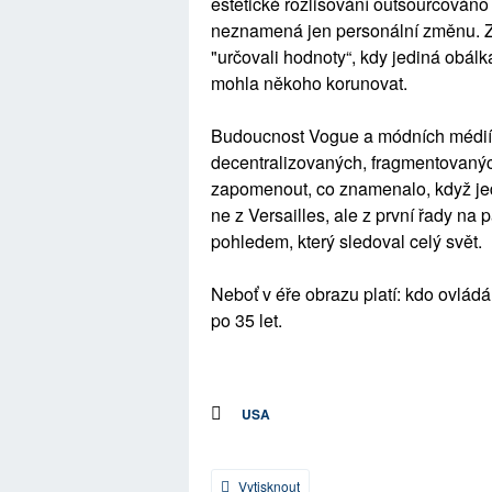
estetické rozlišování outsourcován
neznamená jen personální změnu. Zna
"určovali hodnoty“, kdy jediná obá
mohla někoho korunovat.
Budoucnost Vogue a módních médií z
decentralizovaných, fragmentovan
zapomenout, co znamenalo, když je
ne z Versailles, ale z první řady na
pohledem, který sledoval celý svět.
Neboť v éře obrazu platí: kdo ovlád
po 35 let.
USA
Vytisknout