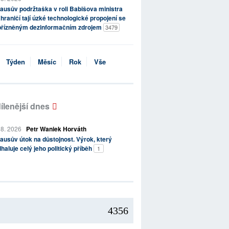
ausův podržtaška v roli Babišova ministra
hraničí tají úzké technologické propojení se
přízněným dezinformačním zdrojem
3479
Týden
Měsíc
Rok
Vše
ílenější dnes
 8. 2026
Petr Waniek Horváth
ausův útok na důstojnost. Výrok, který
haluje celý jeho politický příběh
1
4356