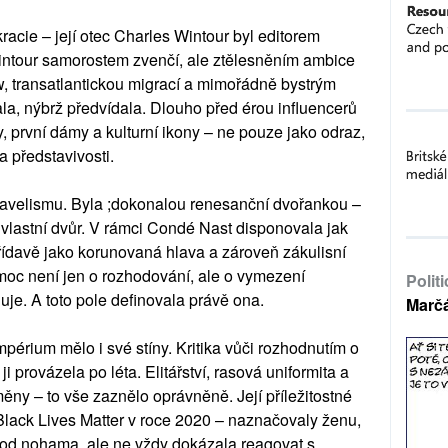
racie – její otec Charles Wintour byl editorem
ntour samorostem zvenčí, ale ztělesněním ambice
, transatlantickou migrací a mimořádně bystrým
a, nýbrž předvídala. Dlouho před érou influencerů
 první dámy a kulturní ikony – ne pouze jako odraz,
a představivosti.
avelismu. Byla ;dokonalou renesanční dvořankou –
 vlastní dvůr. V rámci Condé Nast disponovala jak
řídavě jako korunovaná hlava a zároveň zákulisní
moc není jen o rozhodování, ale o vymezení
Polit
je. A toto pole definovala právě ona.
Marč
mpérium mělo i své stíny. Kritika vůči rozhodnutím o
i provázela po léta. Elitářství, rasová uniformita a
ěny – to vše zaznělo oprávněně. Její příležitostné
Black Lives Matter v roce 2020 – naznačovaly ženu,
od nohama, ale ne vždy dokázala reagovat s