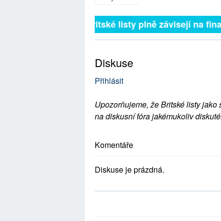
Britské listy plně závisejí na finan
Diskuse
Přihlásit
Upozorňujeme, že Britské listy jako 
na diskusní fóra jakémukoliv diskuté
Komentáře
Diskuse je prázdná.