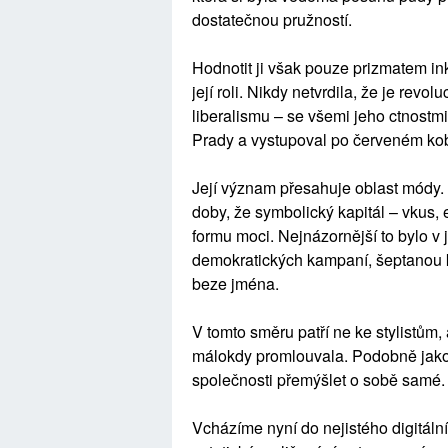
dostatečnou pružností.
Hodnotit ji však pouze prizmatem in
její roli. Nikdy netvrdila, že je revo
liberalismu – se všemi jeho ctnostmi
Prady a vystupoval po červeném kob
Její význam přesahuje oblast módy. 
doby, že symbolický kapitál – vkus, 
formu moci. Nejnázornější to bylo v j
demokratických kampaní, šeptanou k
beze jména.
V tomto směru patří ne ke stylistům,
málokdy promlouvala. Podobně jako
společnosti přemýšlet o sobě samé. 
Vcházíme nyní do nejistého digitální