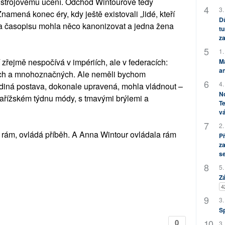
o strojovému učení. Odchod Wintourové tedy
3.
mená konec éry, kdy ještě existovali „lidé, kteří
Dů
lka časopisu mohla něco kanonizovat a jedna žena
tu
za
1.
řejmě nespočívá v impériích, ale v federacích:
M
an
ých a mnohoznačných. Ale neměli bychom
4.
diná postava, dokonale upravená, mohla vládnout –
No
 pařížském týdnu módy, s tmavými brýlemi a
Te
vá
2.
á rám, ovládá příběh. A Anna Wintour ovládala rám
P
za
s
5.
Zá
4
3.
S
0
3.