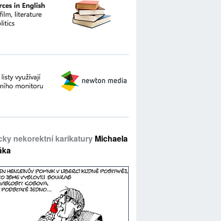
icky nekorektní karikatury
Michaela
áka