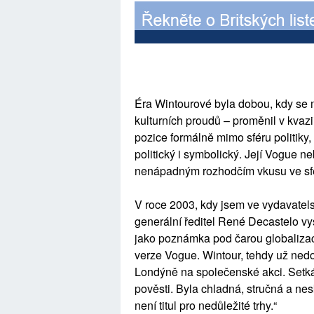
Éra Wintourové byla dobou, kdy se 
kulturních proudů – proměnil v kvazi
pozice formálně mimo sféru politiky, 
politický i symbolický. Její Vogue 
nenápadným rozhodčím vkusu ve sféře
V roce 2003, kdy jsem ve vydavatelst
generální ředitel René Decastelo vy
jako poznámka pod čarou globalizac
verze Vogue. Wintour, tehdy už ned
Londýně na společenské akci. Setkán
pověsti. Byla chladná, stručná a ne
není titul pro nedůležité trhy.“