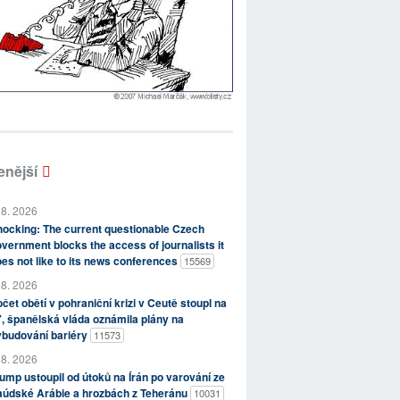
enější
 8. 2026
ocking: The current questionable Czech
vernment blocks the access of journalists it
es not like to its news conferences
15569
 8. 2026
čet obětí v pohraniční krizi v Ceutě stoupl na
, španělská vláda oznámila plány na
ybudování bariéry
11573
 8. 2026
ump ustoupil od útoků na Írán po varování ze
aúdské Arábie a hrozbách z Teheránu
10031