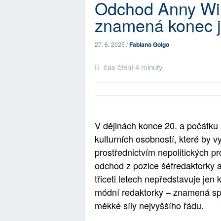
Odchod Anny Wi
znamená konec j
27. 6. 2025 /
Fabiano Golgo
čas čtení 4 minuty
V dějinách konce 20. a počátku 
kulturních osobností, které by v
prostřednictvím nepolitických pr
odchod z pozice šéfredaktorky 
třiceti letech nepředstavuje jen
módní redaktorky – znamená spíš
měkké síly nejvyššího řádu.