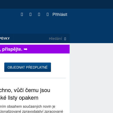
Přihlásit
PĚVKY
ispějte. ➥
OBJEDNAT PŘEDPLATNÉ
hno, vůči čemu jsou
ské listy opakem
ním obsahem současných novin je
ionalizované zpravodajství zpracované