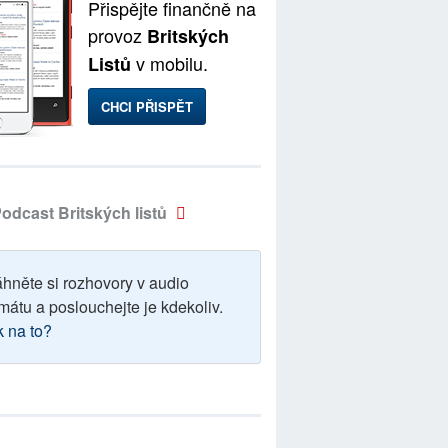
Přispějte finančně na
provoz
Britských
v mobilu.
Listů
CHCI PŘISPĚT
odcast Britských listů
áhněte si rozhovory v audio
mátu a poslouchejte je kdekoliv.
k na to?