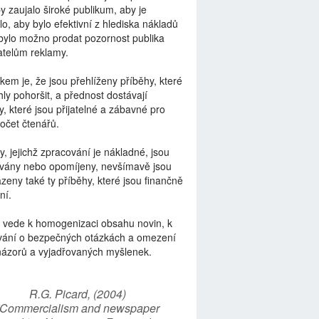
by zaujalo široké publikum, aby je
lo, aby bylo efektivní z hlediska nákladů
bylo možno prodat pozornost publika
telům reklamy.
kem je, že jsou přehlíženy příběhy, které
ly pohoršit, a přednost dostávají
y, které jsou přijatelné a zábavné pro
počet čtenářů.
y, jejichž zpracování je nákladné, jsou
vány nebo opomíjeny, nevšímavě jsou
zeny také ty příběhy, které jsou finančně
ní.
 vede k homogenizaci obsahu novin, k
vání o bezpečných otázkách a omezení
názorů a vyjadřovaných myšlenek.
R.G. Picard, (2004)
“Commercialism and newspaper