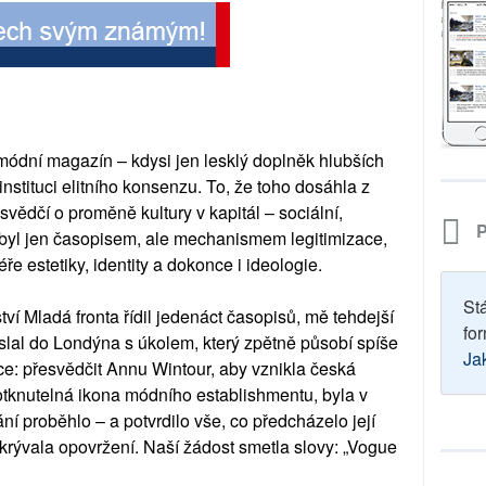
módní magazín – kdysi jen lesklý doplněk hlubších
instituci elitního konsenzu. To, že toho dosáhla z
svědčí o proměně kultury v kapitál – sociální,
P
nebyl jen časopisem, ale mechanismem legitimizace,
 estetiky, identity a dokonce i ideologie.
St
ví Mladá fronta řídil jedenáct časopisů, mě tehdejší
for
slal do Londýna s úkolem, který zpětně působí spíše
Ja
e: přesvědčit Annu Wintour, aby vznikla česká
otknutelná ikona módního establishmentu, byla v
í proběhlo – a potvrdilo vše, co předcházelo její
skrývala opovržení. Naší žádost smetla slovy: „Vogue