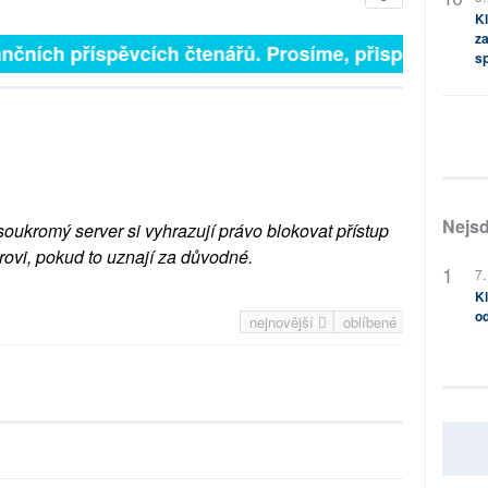
Kl
za
čních příspěvcích čtenářů. Prosíme, přispějte. ➥
s
Nejsd
soukromý server si vyhrazují právo blokovat přístup
rovi, pokud to uznají za důvodné.
7.
Kl
od
nejnovější
oblíbené