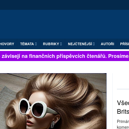
HOVORY
TÉMATA
RUBRIKY
NEJČTENĚJŠÍ
AUTOŘI
PŘÍS
ávisejí na finančních příspěvcích čtenářů. Prosíme, př
Všec
Brit
Primár
komerc