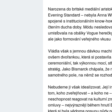
Narozena do britské mediální aristok
Evening Standard – nebyla Anna Wi
spojené s institucionálním know-how
čtením ducha doby. Módu nesledoval
umisťovala na obálky Vogue herečky,
ale jako formování veřejného vkusu 
Vládla však s jemnou dávkou machi
ovšem dvořankou, která si postavila
ceremoniální, tak výkonnou mocí, st
stratég. Jako Bismarck chápala, že 
samotného pole, na němž se rozhodu
Nebudeme ji však idealizovat. Její i
tom, koho zveřejňovat – a koho ne – j
neschopnost reagovat na kulturní zm
omluvy – nejvýrazněji během hnutí 
která si byla vědoma posunu půdy p