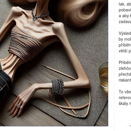
tak, a
pobavi
a aby 
zadava
Výsled
by moh
příběh
větší 
Příběh
zlehčo
přechá
riskant
To vše
refero
škály 