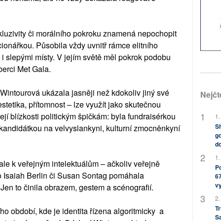
kluzivity či morálního pokroku znamená nepochopit
lucionářkou. Působila vždy uvnitř rámce elitního
 i slepými místy. V jejím světě měl pokrok podobu
erci Met Gala.
Wintourová ukázala jasněji než kdokoliv jiný své
Nejčt
estetika, přítomnost – lze využít jako skutečnou
ejí blízkosti politickým špičkám: byla fundraisérkou
1.
Sh
andidátkou na velvyslankyni, kulturní zmocněnkyní
go
do
1.
 ale k veřejným intelektuálům – ačkoliv veřejně
Po
 Isaiah Berlin či Susan Sontag pomáhala
67
v
Jen to činila obrazem, gestem a scénografií.
2.
Tr
ho období, kde je identita řízena algoritmicky a
S