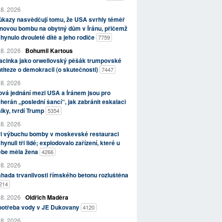
 8. 2026
kazy nasvědčují tomu, že USA svrhly téměř
novou bombu na obytný dům v Íránu, přičemž
hynulo dvouleté dítě a jeho rodiče
7759
 8. 2026
Bohumil Kartous
acinka jako orwellovský pěšák trumpovské
titeze o demokracii (o skutečnosti)
7447
 8. 2026
vá jednání mezi USA a Íránem jsou pro
herán „poslední šancí“, jak zabránit eskalaci
lky, tvrdí Trump
5354
 8. 2026
ři výbuchu bomby v moskevské restauraci
hynuli tři lidé; explodovalo zařízení, které u
ebe měla žena
4266
 8. 2026
hada trvanlivosti římského betonu rozluštěna
214
 8. 2026
Oldřich Maděra
potřeba vody v JE Dukovany
4120
 8. 2026