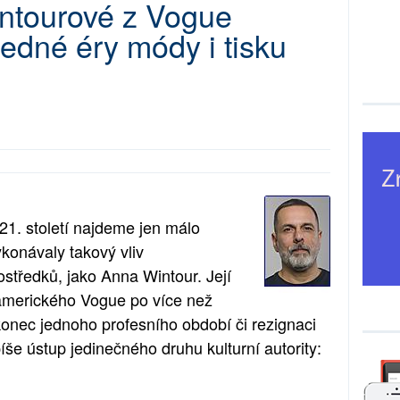
ntourové z Vogue
edné éry módy i tisku
21. století najdeme jen málo
ykonávaly takový vliv
ostředků, jako Anna Wintour. Její
amerického Vogue po více než
 konec jednoho profesního období či rezignaci
e ústup jedinečného druhu kulturní autority: