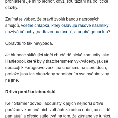
prohlášení „je mi to jedno“, když jsou tázáni na politické
otázky.
Zajímá je vůbec, že právě zvolili bandu naprostých
šmejdů,
včetně chlápka, který oslavuje rasové násilníky;
nazývá bělochy „nadřazenou rasou“; a popírá genocidu
?
Opravdu to tak nevypadá.
Je hluboce skličující vidět chudé dělnické komunity jako
Hartlepool, které byly thatcherismem vykrváceny, jak se
obracejí k Farageově verzi thatcherismu na steroidech,
protože jsou tak okouzleny xenofobním svalováním viny
na jiné.
Drtivá porážka labouristů
Keir Starmer dovedl labouristy k jejich nejhorší drtivé
porážce v komunálních volbách za celou dobu, co si lidé
pamatují, a přesto stále trvá na tom, že zůstane ve funkci.