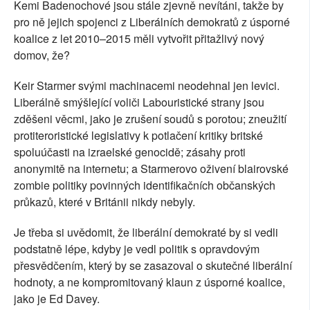
Kemi Badenochové jsou stále zjevně nevítáni, takže by
pro ně jejich spojenci z Liberálních demokratů z úsporné
koalice z let 2010–2015 měli vytvořit přitažlivý nový
domov, že?
Keir Starmer svými machinacemi neodehnal jen levici.
Liberálně smýšlející voliči Labouristické strany jsou
zděšeni věcmi, jako je zrušení soudů s porotou; zneužití
protiteroristické legislativy k potlačení kritiky britské
spoluúčasti na izraelské genocidě; zásahy proti
anonymitě na internetu; a Starmerovo oživení blairovské
zombie politiky povinných identifikačních občanských
průkazů, které v Británii nikdy nebyly.
Je třeba si uvědomit, že liberální demokraté by si vedli
podstatně lépe, kdyby je vedl politik s opravdovým
přesvědčením, který by se zasazoval o skutečné liberální
hodnoty, a ne kompromitovaný klaun z úsporné koalice,
jako je Ed Davey.