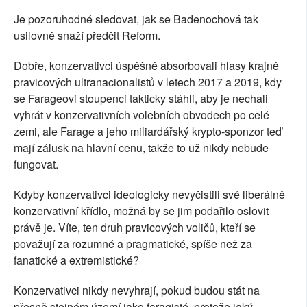
Je pozoruhodné sledovat, jak se Badenochová tak
usilovně snaží předčit Reform.
Dobře, konzervativci úspěšně absorbovali hlasy krajně
pravicových ultranacionalistů v letech 2017 a 2019, kdy
se Farageovi stoupenci takticky stáhli, aby je nechali
vyhrát v konzervativních volebních obvodech po celé
zemi, ale Farage a jeho miliardářský krypto-sponzor teď
mají zálusk na hlavní cenu, takže to už nikdy nebude
fungovat.
Kdyby konzervativci ideologicky nevyčistili své liberálně
konzervativní křídlo, možná by se jim podařilo oslovit
právě je. Víte, ten druh pravicových voličů, kteří se
považují za rozumné a pragmatické, spíše než za
fanatické a extremistické?
Konzervativci nikdy nevyhrají, pokud budou stát na
přesně stejném území jako faragisté, protože jaký