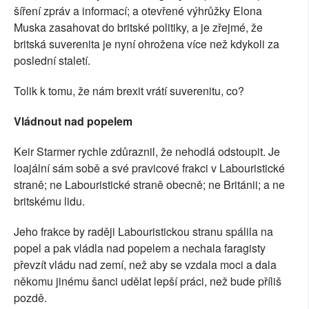
šíření zpráv a informací; a otevřené výhrůžky Elona
Muska zasahovat do britské politiky, a je zřejmé, že
britská suverenita je nyní ohrožena více než kdykoli za
poslední staletí.
Tolik k tomu, že nám brexit vrátí suverenitu, co?
Vládnout nad popelem
Keir Starmer rychle zdůraznil, že nehodlá odstoupit. Je
loajální sám sobě a své pravicové frakci v Labouristické
straně; ne Labouristické straně obecně; ne Británii; a ne
britskému lidu.
Jeho frakce by raději Labouristickou stranu spálila na
popel a pak vládla nad popelem a nechala faragisty
převzít vládu nad zemí, než aby se vzdala moci a dala
někomu jinému šanci udělat lepší práci, než bude příliš
pozdě.