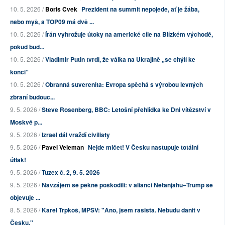
10. 5. 2026 /
Boris Cvek
Prezident na summit nepojede, ať je žába,
nebo myš, a TOP09 má dvě ...
10. 5. 2026 /
Írán vyhrožuje útoky na americké cíle na Blízkém východě,
pokud bud...
10. 5. 2026 /
Vladimir Putin tvrdí, že válka na Ukrajině „se chýlí ke
konci“
10. 5. 2026 /
Obranná suverenita: Evropa spěchá s výrobou levných
zbraní budouc...
9. 5. 2026 /
Steve Rosenberg, BBC: Letošní přehlídka ke Dni vítězství v
Moskvě p...
9. 5. 2026 /
Izrael dál vraždí civilisty
9. 5. 2026 /
Pavel Veleman
Nejde mlčet! V Česku nastupuje totální
útlak!
9. 5. 2026 /
Tuzex č. 2, 9. 5. 2026
9. 5. 2026 /
Navzájem se pěkně poškodili: v alianci Netanjahu–Trump se
objevuje ...
8. 5. 2026 /
Karel Trpkoš, MPSV: "Ano, jsem rasista. Nebudu danit v
Česku."