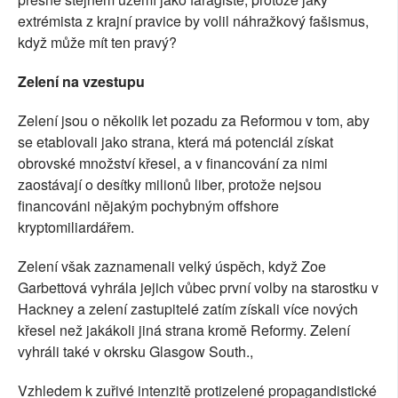
extrémista z krajní pravice by volil náhražkový fašismus,
když může mít ten pravý?
Zelení na vzestupu
Zelení jsou o několik let pozadu za Reformou v tom, aby
se etablovali jako strana, která má potenciál získat
obrovské množství křesel, a v financování za nimi
zaostávají o desítky milionů liber, protože nejsou
financováni nějakým pochybným offshore
kryptomiliardářem.
Zelení však zaznamenali velký úspěch, když Zoe
Garbettová vyhrála jejich vůbec první volby na starostku v
Hackney a zelení zastupitelé zatím získali více nových
křesel než jakákoli jiná strana kromě Reformy. Zelení
vyhráli také v okrsku Glasgow South.,
Vzhledem k zuřivé intenzitě protizelené propagandistické