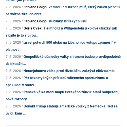
7. 5. 2026 /
Fabiano Golgo
Zemřel Ted Turner, muž, který naučil planetu
nervózně zírat do obra...
7. 5. 2026 /
Fabiano Golgo
Bublinky Britských listů
7. 5. 2026 /
Boris Cvek
Helmholtz a Wittgenstein jako dvě ukázky, jak
složité je to s vírou...
7. 5. 2026 /
Izrael potvrdil 500 útoků na Libanon od vstupu „příměří“ v
platnost
7. 5. 2026 /
Geopolitické důsledky války s Íránem budou pravděpodobně
dalekosáhl...
7. 5. 2026 /
Netanjahuova válka proti Hizballáhu zakrývá ničivou misi
7. 5. 2026 /
Pět bezostyšných příkladů válečného oportunismu a
spekulací v souvi...
7. 5. 2026 /
Íránská válka mění mapu Perského zálivu: stará soupeření,
nové rozpory
7. 5. 2026 /
Donald Trump stahuje americké vojáky z Německa. Teď se
uvidí, kam ...