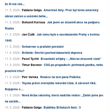
že Si má vše...
11. 5. 2026 /
Fabiano Golgo
Americké listy: Proč byl tento americký
občan zatčen a uvězněn běhe...
11. 5. 2026 /
Bohumil Kartous
Jak jsem se účastnil akce na podporu
Ruska
11. 5. 2026 /
Jan Čulík
Jak tomu bylo s osvobozením Prahy v květnu
1945
11. 5. 2026 /
Schoerner a pražské povstání
11. 5. 2026 /
Británie: Smrtící pochod labouristů doprava
11. 5. 2026 /
Pavel Tychtl
Bruselské střípky – „Návrat ztracené vůně“
11. 5. 2026 /
Timur Barotov
CSG po propadech: přehnaná panika, nebo
prozření trhu?
11. 5. 2026 /
Petr Vařeka
Reakce na text pana Poláčka
11. 5. 2026 /
Toyota právě zveřejnila rekordní čísla. A zároveň říká:
Bojujeme o ...
11. 5. 2026 /
Nová léčba rakoviny, která nadchla vědce: „Zatím jsme jen
na začátk...
10. 5. 2026 /
Fabiano Golgo
Bublinky Britských listů - 3