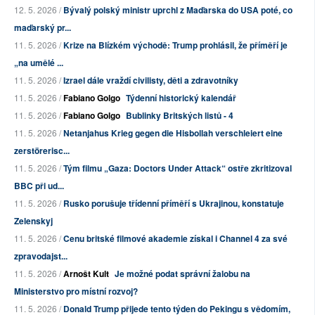
12. 5. 2026 /
Bývalý polský ministr uprchl z Maďarska do USA poté, co
maďarský pr...
11. 5. 2026 /
Krize na Blízkém východě: Trump prohlásil, že příměří je
„na umělé ...
11. 5. 2026 /
Izrael dále vraždí civilisty, děti a zdravotníky
11. 5. 2026 /
Fabiano Golgo
Týdenní historický kalendář
11. 5. 2026 /
Fabiano Golgo
Bublinky Britských listů - 4
11. 5. 2026 /
Netanjahus Krieg gegen die Hisbollah verschleiert eine
zerstörerisc...
11. 5. 2026 /
Tým filmu „Gaza: Doctors Under Attack“ ostře zkritizoval
BBC při ud...
11. 5. 2026 /
Rusko porušuje třídenní příměří s Ukrajinou, konstatuje
Zelenskyj
11. 5. 2026 /
Cenu britské filmové akademie získal i Channel 4 za své
zpravodajst...
11. 5. 2026 /
Arnošt Kult
Je možné podat správní žalobu na
Ministerstvo pro místní rozvoj?
11. 5. 2026 /
Donald Trump přijede tento týden do Pekingu s vědomím,