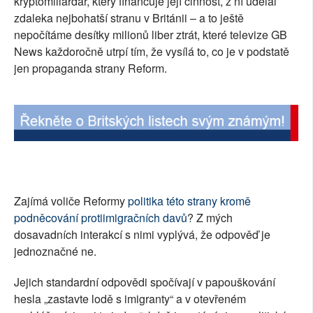
kryptomiliardář, který financuje její činnost, z ní udělal
zdaleka nejbohatší stranu v Británii – a to ještě
nepočítáme desítky milionů liber ztrát, které televize GB
News každoročně utrpí tím, že vysílá to, co je v podstatě
jen propaganda strany Reform.
Zajímá voliče Reformy
politika této strany kromě
podněcování protiimigračních davů
? Z mých
dosavadních interakcí s nimi vyplývá, že odpověď je
jednoznačné ne.
Jejich standardní odpovědi spočívají v papouškování
hesla „zastavte lodě s imigranty“ a v otevřeném