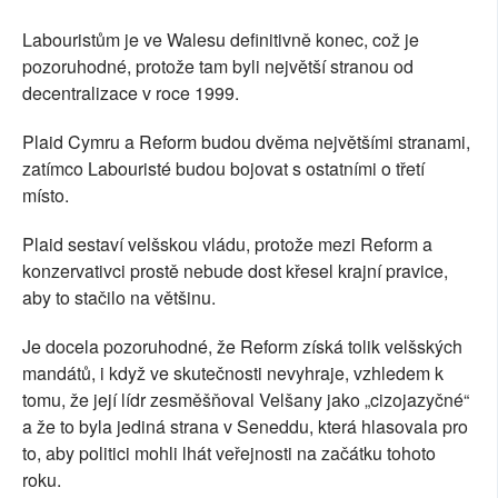
Labouristům je ve Walesu definitivně konec, což je
pozoruhodné, protože tam byli největší stranou od
decentralizace v roce 1999.
Plaid Cymru a Reform budou dvěma největšími stranami,
zatímco Labouristé budou bojovat s ostatními o třetí
místo.
Plaid sestaví velšskou vládu, protože mezi Reform a
konzervativci prostě nebude dost křesel krajní pravice,
aby to stačilo na většinu.
Je docela pozoruhodné, že Reform získá tolik velšských
mandátů, i když ve skutečnosti nevyhraje, vzhledem k
tomu, že její lídr zesměšňoval Velšany jako „cizojazyčné“
a že to byla jediná strana v Seneddu, která hlasovala pro
to, aby politici mohli lhát veřejnosti na začátku tohoto
roku.