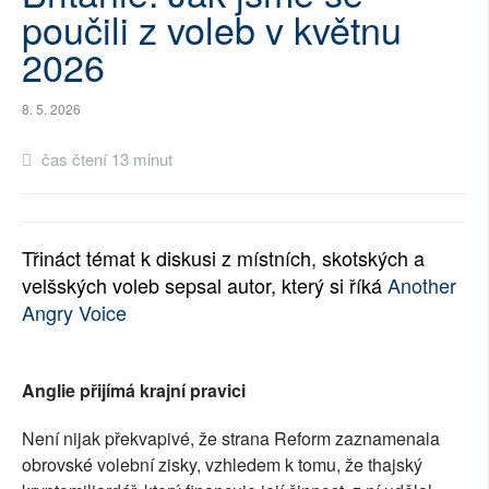
poučili z voleb v květnu
SOCIÁLNÍ SÍTĚ
2026
RUBRIKY
8. 5. 2026
PLNÁ VERZE STRÁNEK
čas čtení 13 minut
Třináct témat k diskusi z místních, skotských a
velšských voleb sepsal autor, který si říká
Another
Angry Voice
Anglie přijímá krajní pravici
Není nijak překvapivé, že strana Reform zaznamenala
obrovské volební zisky, vzhledem k tomu, že thajský