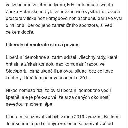
války během volebního týdne, kdy jedinému retweetu
Zacka Polanského bylo věnováno více vysílacího času a
prostoru v tisku než Farageově nehlášenému daru ve výši
5 milionů liber od jeho zahraničního sponzora, si vedli
celkem dobře.
Liberální demokraté si drží pozice
Liberální demokraté si zatím udrželi všechny rady, které
bránili, a získali kontrolu nad komunální radou ve
Stockportu, čímž ukončili patovou situaci bez celkové
kontroly, která tam panovala od roku 2011.
Nikdo nemůže říct, že by si liberální demokraté vedli
špatně, ale je překvapivé, že si za daných okolností
nevedou mnohem lépe.
Liberální konzervativci byli v roce 2019 vyřazeni Borisem
Johnsonem a pod šíleným vedením konzervativců od