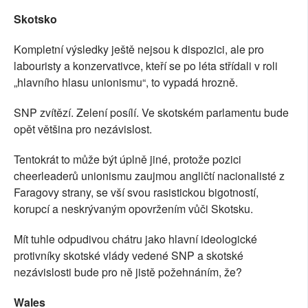
Skotsko
Kompletní výsledky ještě nejsou k dispozici, ale pro
labouristy a konzervativce, kteří se po léta střídali v roli
„hlavního hlasu unionismu“, to vypadá hrozně.
SNP zvítězí. Zelení posílí. Ve skotském parlamentu bude
opět většina pro nezávislost.
Tentokrát to může být úplně jiné, protože pozici
cheerleaderů unionismu zaujmou angličtí nacionalisté z
Faragovy strany, se vší svou rasistickou bigotností,
korupcí a neskrývaným opovržením vůči Skotsku.
Mít tuhle odpudivou chátru jako hlavní ideologické
protivníky skotské vlády vedené SNP a skotské
nezávislosti bude pro ně jistě požehnáním, že?
Wales