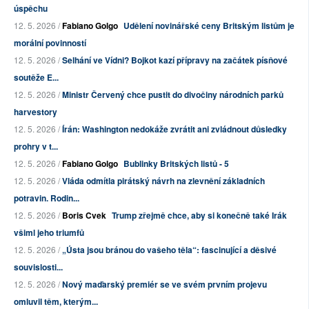
úspěchu
12. 5. 2026 /
Fabiano Golgo
Udělení novinářské ceny Britským listům je
morální povinností
12. 5. 2026 /
Selhání ve Vídni? Bojkot kazí přípravy na začátek písňové
soutěže E...
12. 5. 2026 /
Ministr Červený chce pustit do divočiny národních parků
harvestory
12. 5. 2026 /
Írán: Washington nedokáže zvrátit ani zvládnout důsledky
prohry v t...
12. 5. 2026 /
Fabiano Golgo
Bublinky Britských listů - 5
12. 5. 2026 /
Vláda odmítla pirátský návrh na zlevnění základních
potravin. Rodin...
12. 5. 2026 /
Boris Cvek
Trump zřejmě chce, aby si konečně také Irák
všiml jeho triumfů
12. 5. 2026 /
„Ústa jsou bránou do vašeho těla“: fascinující a děsivé
souvislosti...
12. 5. 2026 /
Nový maďarský premiér se ve svém prvním projevu
omluvil těm, kterým...