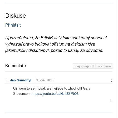
Diskuse
Přihlásit
Upozorňujeme, že Britské listy jako soukromý server si
vyhrazují právo blokovat přístup na diskusní fóra
jakémukoliv diskutérovi, pokud to uznají za důvodné.
Komentáře
nejnovější
oblíbené
Jan Samohýl
9. kvě. 16:40
0
Už jsem to sem psal, ale nejlépe to zhodnotil Gary
Stevenson:
https://youtu.be/oaNJ48SP998