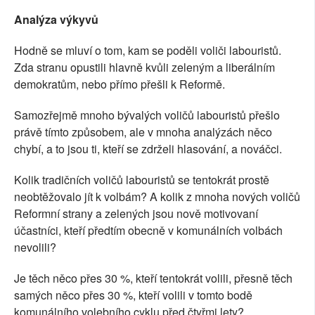
Analýza výkyvů
Hodně se mluví o tom, kam se poděli voliči labouristů.
Zda stranu opustili hlavně kvůli zeleným a liberálním
demokratům, nebo přímo přešli k Reformě.
Samozřejmě mnoho bývalých voličů labouristů přešlo
právě tímto způsobem, ale v mnoha analýzách něco
chybí, a to jsou ti, kteří se zdrželi hlasování, a nováčci.
Kolik tradičních voličů labouristů se tentokrát prostě
neobtěžovalo jít k volbám? A kolik z mnoha nových voličů
Reformní strany a zelených jsou nově motivovaní
účastníci, kteří předtím obecně v komunálních volbách
nevolili?
Je těch něco přes 30 %, kteří tentokrát volili, přesně těch
samých něco přes 30 %, kteří volili v tomto bodě
komunálního volebního cyklu před čtyřmi lety?