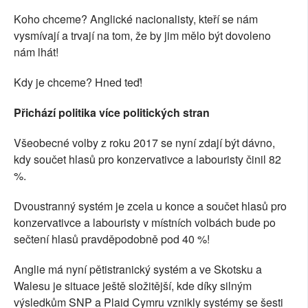
Koho chceme? Anglické nacionalisty, kteří se nám
vysmívají a trvají na tom, že by jim mělo být dovoleno
nám lhát!
Kdy je chceme? Hned teď!
Přichází politika více politických stran
Všeobecné volby z roku 2017 se nyní zdají být dávno,
kdy součet hlasů pro konzervativce a labouristy činil 82
%.
Dvoustranný systém je zcela u konce a součet hlasů pro
konzervativce a labouristy v místních volbách bude po
sečtení hlasů pravděpodobně pod 40 %!
Anglie má nyní pětistranický systém a ve Skotsku a
Walesu je situace ještě složitější, kde díky silným
výsledkům SNP a Plaid Cymru vznikly systémy se šesti