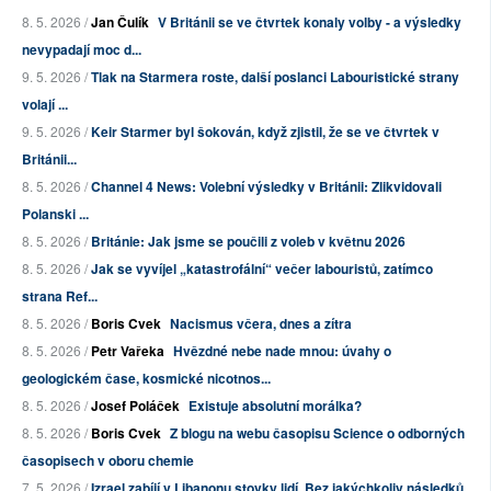
8. 5. 2026 /
Jan Čulík
V Británii se ve čtvrtek konaly volby - a výsledky
nevypadají moc d...
9. 5. 2026 /
Tlak na Starmera roste, další poslanci Labouristické strany
volají ...
9. 5. 2026 /
Keir Starmer byl šokován, když zjistil, že se ve čtvrtek v
Británii...
8. 5. 2026 /
Channel 4 News: Volební výsledky v Británii: Zlikvidovali
Polanski ...
8. 5. 2026 /
Británie: Jak jsme se poučili z voleb v květnu 2026
8. 5. 2026 /
Jak se vyvíjel „katastrofální“ večer labouristů, zatímco
strana Ref...
8. 5. 2026 /
Boris Cvek
Nacismus včera, dnes a zítra
8. 5. 2026 /
Petr Vařeka
Hvězdné nebe nade mnou: úvahy o
geologickém čase, kosmické nicotnos...
8. 5. 2026 /
Josef Poláček
Existuje absolutní morálka?
8. 5. 2026 /
Boris Cvek
Z blogu na webu časopisu Science o odborných
časopisech v oboru chemie
7. 5. 2026 /
Izrael zabíjí v Libanonu stovky lidí. Bez jakýchkoliv následků