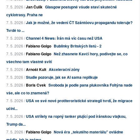
7. 5. 2026 /
Jan Čulík
Glasgow postupně všude staví skutečné
cyklotrasy. Praha ne
7. 5. 2026 /
Jak je možné, že vedení ČT Szántóovu propagandu toleruje?
Tvrdě to ...
7. 5. 2026 /
Channel 4 News: Írán má víc času než USA
7. 5. 2026 /
Fabiano Golgo
Bublinky Britských listů - 2
7. 5. 2026 /
Fabiano Golgo
Než zhasnete Kavčí hory, podívejte se, co
všechno tam vlastně svítí
7. 5. 2026 /
Arnošt Kult
Akcelerační zóny
7. 5. 2026 /
Studie pozoruje, jak se AI sama replikuje
7. 5. 2026 /
Boris Cvek
Svoboda je podle pana plukovníka Foltýna nade
vše, ale co to znamená?
7. 5. 2026 /
USA ve své nové protiteroristické strategii tvrdí, že migrace
učini...
7. 5. 2026 /
USA střílely na ropný tanker plující pod íránskou vlajkou,
Trump da...
7. 5. 2026 /
Fabiano Golgo
Nová éra „tekutého materiálu" ovládne
média, jak je známe