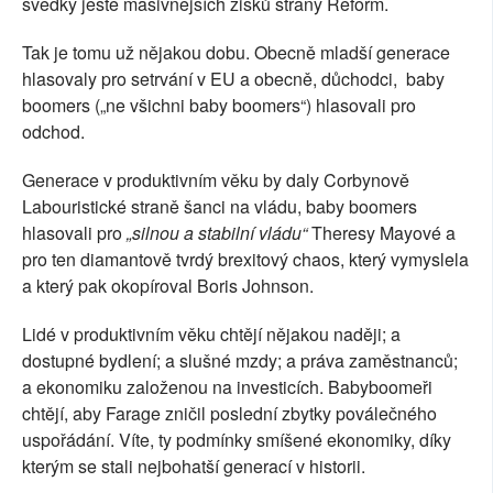
svědky ještě masivnějších zisků strany Reform.
Tak je tomu už nějakou dobu. Obecně mladší generace
hlasovaly pro setrvání v EU a obecně, důchodci, baby
boomers („ne všichni baby boomers“) hlasovali pro
odchod.
Generace v produktivním věku by daly Corbynově
Labouristické straně šanci na vládu, baby boomers
hlasovali pro
„silnou a stabilní vládu“
Theresy Mayové a
pro ten diamantově tvrdý brexitový chaos, který vymyslela
a který pak okopíroval Boris Johnson.
Lidé v produktivním věku chtějí nějakou naději; a
dostupné bydlení; a slušné mzdy; a práva zaměstnanců;
a ekonomiku založenou na investicích. Babyboomeři
chtějí, aby Farage zničil poslední zbytky poválečného
uspořádání. Víte, ty podmínky smíšené ekonomiky, díky
kterým se stali nejbohatší generací v historii.