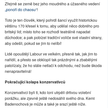
Zřejmě se země bez jeho moudrého a úžasného vedení
„ponoří do chaosu“
!
Toto je ten člověk, který pohrdl šancí využít historickou
většinu 170 křesel k tomu, aby udělal něco dobrého pro
britský lid; místo toho se rozhodl teatrálně napadat
důchodce; a pak pobízel tradiční voliče své vlastní strany,
aby odešli, pokud se jim to nelíbí!
Lidé opouštějí Labour ve velkém, přesně tak, jak jim to
nařídil, a přesto se obklopil tak prázdnými a zbabělými
patolízaly, že ho stále netlačí k odchodu, než bude škoda
nenapravitelná!
Pokračující kolaps konzervativců
Konzervativci byli ti, kdo loni utrpěli drtivou volební
porážku, ale zjevně ještě nedosáhli svého dna. Kemi
Badenochová je může a také je srazí ještě níže.