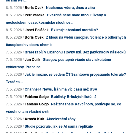
strana Ref...
8. 5. 2026 /
Boris Cvek
Nacismus včera, dnes a zítra
8. 5. 2026 /
Petr Vařeka
Hvězdné nebe nade mnou: úvahy o
geologickém čase, kosmické nicotnos...
8. 5. 2026 /
Josef Poláček
Existuje absolutní morálka?
8. 5. 2026 /
Boris Cvek
Z blogu na webu časopisu Science o odborných
časopisech v oboru chemie
7. 5. 2026 /
Izrael zabíjí v Libanonu stovky lidí. Bez jakýchkoliv následků
7. 5. 2026 /
Jan Čulík
Glasgow postupně všude staví skutečné
cyklotrasy. Praha ne
7. 5. 2026 /
Jak je možné, že vedení ČT Szántóovu propagandu toleruje?
Tvrdě to ...
7. 5. 2026 /
Channel 4 News: Írán má víc času než USA
7. 5. 2026 /
Fabiano Golgo
Bublinky Britských listů - 2
7. 5. 2026 /
Fabiano Golgo
Než zhasnete Kavčí hory, podívejte se, co
všechno tam vlastně svítí
7. 5. 2026 /
Arnošt Kult
Akcelerační zóny
7. 5. 2026 /
Studie pozoruje, jak se AI sama replikuje