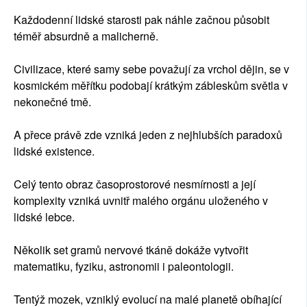
Každodenní lidské starosti pak náhle začnou působit
téměř absurdně a malicherně.
Civilizace, které samy sebe považují za vrchol dějin, se v
kosmickém měřítku podobají krátkým zábleskům světla v
nekonečné tmě.
A přece právě zde vzniká jeden z nejhlubších paradoxů
lidské existence.
Celý tento obraz časoprostorové nesmírnosti a její
komplexity vzniká uvnitř malého orgánu uloženého v
lidské lebce.
Několik set gramů nervové tkáně dokáže vytvořit
matematiku, fyziku, astronomii i paleontologii.
Tentýž mozek, vzniklý evolucí na malé planetě obíhající