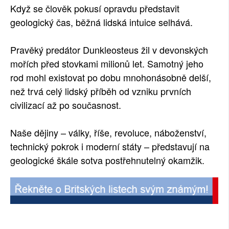
Když se člověk pokusí opravdu představit
SOCIÁLNÍ SÍTĚ
geologický čas, běžná lidská intuice selhává.
RUBRIKY
Pravěký predátor Dunkleosteus žil v devonských
PLNÁ VERZE STRÁNEK
mořích před stovkami milionů let. Samotný jeho
rod mohl existovat po dobu mnohonásobně delší,
než trvá celý lidský příběh od vzniku prvních
civilizací až po současnost.
Naše dějiny – války, říše, revoluce, náboženství,
technický pokrok i moderní státy – představují na
geologické škále sotva postřehnutelný okamžik.