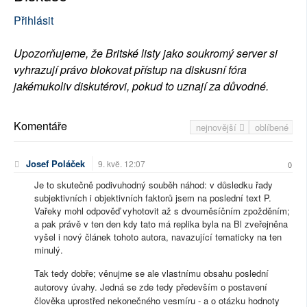
Přihlásit
Upozorňujeme, že Britské listy jako soukromý server si
vyhrazují právo blokovat přístup na diskusní fóra
jakémukoliv diskutérovi, pokud to uznají za důvodné.
Komentáře
nejnovější
oblíbené
Josef Poláček
9. kvě. 12:07
0
Je to skutečně podivuhodný souběh náhod: v důsledku řady
subjektivních i objektivních faktorů jsem na poslední text P.
Vařeky mohl odpověď vyhotovit až s dvouměsíčním zpožděním;
a pak právě v ten den kdy tato má replika byla na Bl zveřejněna
vyšel i nový článek tohoto autora, navazující tematicky na ten
minulý.
Tak tedy dobře; věnujme se ale vlastnímu obsahu poslední
autorovy úvahy. Jedná se zde tedy především o postavení
člověka uprostřed nekonečného vesmíru - a o otázku hodnoty