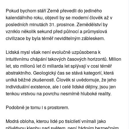
Pokud bychom stáří Země převedli do jediného
kalendářního roku, objevil by se moderní člověk až v
posledních minutách 31. prosince. Zemědělství by
vzniklo několik sekund před půlnocí a průmyslová
civilizace by byla téměř neviditelným zábleskem.
Lidská mysl však není evolučně uzpůsobena k
intuitivnímu chápání takových časových horizontů. Milion
let, sto milionů let či miliarda let splývají v cosi téměř
abstraktního. Geologický čas se stává kategorií, která
uniká běžné zkušenosti. Člověk si uvědomuje, že jeho
individuální existence, ale i celé lidské dějiny, jsou jen
tenkou vrstvou na povrchu nesmírně hluboké reality.
Podobně je tomu i s prostorem.
Modrá obloha, kterou lidé po tisíciletí vnímali jako
přívětivou klenbu nad světem, není žádným bezpečným