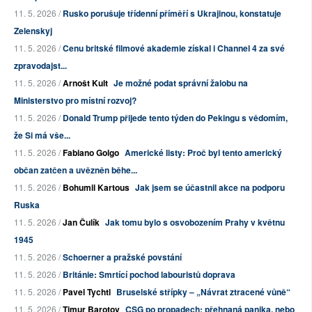
11. 5. 2026 /
Rusko porušuje třídenní příměří s Ukrajinou, konstatuje
Zelenskyj
11. 5. 2026 /
Cenu britské filmové akademie získal i Channel 4 za své
zpravodajst...
11. 5. 2026 /
Arnošt Kult
Je možné podat správní žalobu na
Ministerstvo pro místní rozvoj?
11. 5. 2026 /
Donald Trump přijede tento týden do Pekingu s vědomím,
že Si má vše...
11. 5. 2026 /
Fabiano Golgo
Americké listy: Proč byl tento americký
občan zatčen a uvězněn běhe...
11. 5. 2026 /
Bohumil Kartous
Jak jsem se účastnil akce na podporu
Ruska
11. 5. 2026 /
Jan Čulík
Jak tomu bylo s osvobozením Prahy v květnu
1945
11. 5. 2026 /
Schoerner a pražské povstání
11. 5. 2026 /
Británie: Smrtící pochod labouristů doprava
11. 5. 2026 /
Pavel Tychtl
Bruselské střípky – „Návrat ztracené vůně“
11. 5. 2026 /
Timur Barotov
CSG po propadech: přehnaná panika, nebo