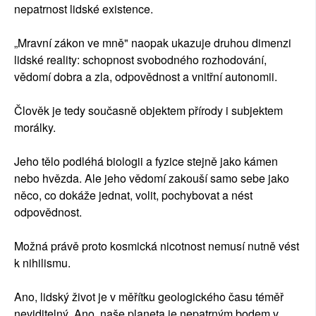
nepatrnost lidské existence.
„Mravní zákon ve mně" naopak ukazuje druhou dimenzi
lidské reality: schopnost svobodného rozhodování,
vědomí dobra a zla, odpovědnost a vnitřní autonomii.
Člověk je tedy současně objektem přírody i subjektem
morálky.
Jeho tělo podléhá biologii a fyzice stejně jako kámen
nebo hvězda. Ale jeho vědomí zakouší samo sebe jako
něco, co dokáže jednat, volit, pochybovat a nést
odpovědnost.
Možná právě proto kosmická nicotnost nemusí nutně vést
k nihilismu.
Ano, lidský život je v měřítku geologického času téměř
neviditelný. Ano, naše planeta je nepatrným bodem v