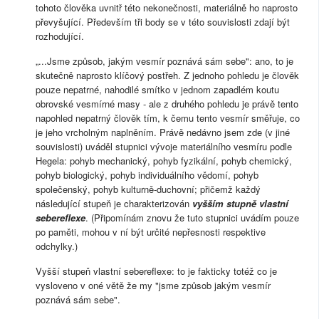
tohoto člověka uvnitř této nekonečnosti, materiálně ho naprosto
převyšující. Především tři body se v této souvislosti zdají být
rozhodující.
„...Jsme způsob, jakým vesmír poznává sám sebe": ano, to je
skutečně naprosto klíčový postřeh. Z jednoho pohledu je člověk
pouze nepatrné, nahodilé smítko v jednom zapadlém koutu
obrovské vesmírné masy - ale z druhého pohledu je právě tento
napohled nepatrný člověk tím, k čemu tento vesmír směřuje, co
je jeho vrcholným naplněním. Právě nedávno jsem zde (v jiné
souvislosti) uváděl stupnici vývoje materiálního vesmíru podle
Hegela: pohyb mechanický, pohyb fyzikální, pohyb chemický,
pohyb biologický, pohyb individuálního vědomí, pohyb
společenský, pohyb kulturně-duchovní; přičemž každý
následující stupeň je charakterizován
vyšším stupně vlastní
sebereflexe
. (Připomínám znovu že tuto stupnici uvádím pouze
po paměti, mohou v ní být určité nepřesnosti respektive
odchylky.)
Vyšší stupeň vlastní sebereflexe: to je fakticky totéž co je
vysloveno v oné větě že my "jsme způsob jakým vesmír
poznává sám sebe".