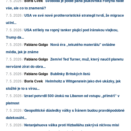
7. 5. 2026 /
Boris Cvek
Svoboda je podle pana plukovníka Foltýna nade
vše, ale co to znamená?
7. 5. 2026 /
USA ve své nové protiteroristické strategii tvrdí, že migrace
učini...
7. 5. 2026 /
USA střílely na ropný tanker plující pod íránskou vlajkou,
Trump da...
7. 5. 2026 /
Fabiano Golgo
Nová éra „tekutého materiálu" ovládne
média, jak je známe
7. 5. 2026 /
Fabiano Golgo
Zemřel Ted Turner, muž, který naučil planetu
nervózně zírat do obra...
7. 5. 2026 /
Fabiano Golgo
Bublinky Britských listů
7. 5. 2026 /
Boris Cvek
Helmholtz a Wittgenstein jako dvě ukázky, jak
složité je to s vírou...
7. 5. 2026 /
Izrael potvrdil 500 útoků na Libanon od vstupu „příměří“ v
platnost
7. 5. 2026 /
Geopolitické důsledky války s Íránem budou pravděpodobně
dalekosáhl...
7. 5. 2026 /
Netanjahuova válka proti Hizballáhu zakrývá ničivou misi