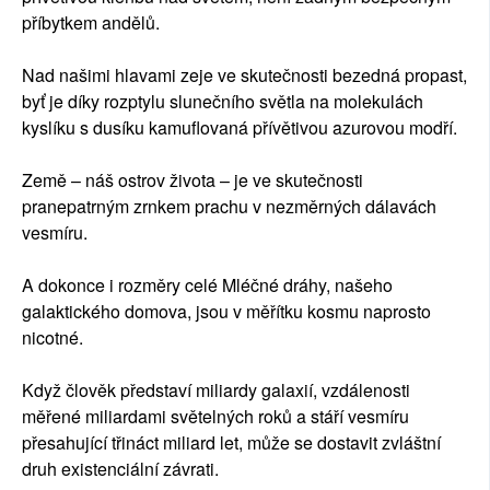
příbytkem andělů.
Nad našimi hlavami zeje ve skutečnosti bezedná propast,
byť je díky rozptylu slunečního světla na molekulách
kyslíku s dusíku kamuflovaná přívětivou azurovou modří.
Země – náš ostrov života – je ve skutečnosti
pranepatrným zrnkem prachu v nezměrných dálavách
vesmíru.
A dokonce i rozměry celé Mléčné dráhy, našeho
galaktického domova, jsou v měřítku kosmu naprosto
nicotné.
Když člověk představí miliardy galaxií, vzdálenosti
měřené miliardami světelných roků a stáří vesmíru
přesahující třináct miliard let, může se dostavit zvláštní
druh existenciální závrati.