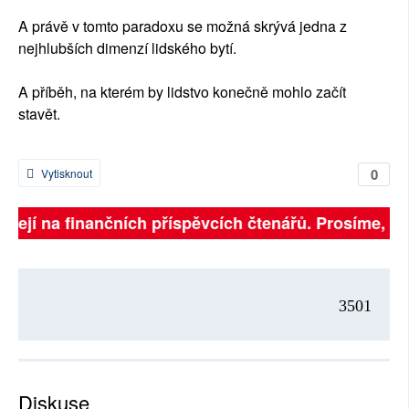
A právě v tomto paradoxu se možná skrývá jedna z
nejhlubších dimenzí lidského bytí.
A příběh, na kterém by lidstvo konečně mohlo začít
stavět.
0
Vytisknout
isejí na finančních příspěvcích čtenářů. Prosíme, přis
3501
Diskuse