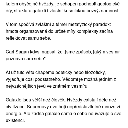
kolem obyčejné hvězdy, je schopen pochopit geologické
éry, strukturu galaxií i vlastní kosmickou bezvýznamnost.
V tom spočívá zvláštní a téměř metafyzický paradox:
hmota organizovaná do určité míry komplexity začíná
reflektovat samu sebe.
Carl Sagan kdysi napsal, že „jsme způsob, jakým vesmír
poznává sám sebe".
Ať už tuto větu chápeme poeticky nebo filozoficky,
vyjadřuje cosi podstatného. Vědomí je možná jedním z
nejvzácnějších jevů ve známém vesmíru.
Galaxie jsou větší než člověk. Hvězdy existují déle než
civilizace. Supernovy uvolňují nepředstavitelné množství
energie. Ale žádná galaxie sama o sobě neuvažuje o své
existenci.