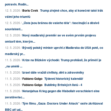
potravin. Rodin...
12. 5. 2026 /
Boris Cvek
Trump zřejmě chce, aby si konečně také Irák
všiml jeho triumfů
12. 5. 2026 /
„Ústa jsou bránou do vašeho těla“: fascinující a děsivé
souvislosti...
12. 5. 2026 /
Nový maďarský premiér se ve svém prvním projevu
omluvil těm, kterým...
12. 5. 2026 /
Bývalý polský ministr uprchl z Maďarska do USA poté, co
maďarský pr...
11. 5. 2026 /
Krize na Blízkém východě: Trump prohlásil, že příměří je
„na umělé ...
11. 5. 2026 /
Izrael dále vraždí civilisty, děti a zdravotníky
11. 5. 2026 /
Fabiano Golgo
Týdenní historický kalendář
11. 5. 2026 /
Fabiano Golgo
Bublinky Britských listů - 4
11. 5. 2026 /
Netanjahus Krieg gegen die Hisbollah verschleiert eine
zerstörerisc...
11. 5. 2026 /
Tým filmu „Gaza: Doctors Under Attack“ ostře zkritizoval
BBC při ud...