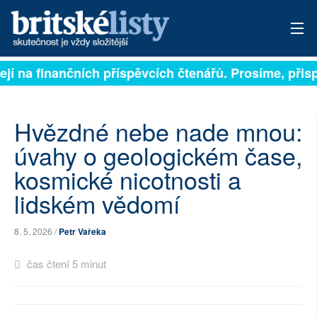
jí na finančních příspěvcích čtenářů. Prosíme, přispě
PŘIHLÁSIT
AKTUÁLNÍ VYDÁNÍ
Hvězdné nebe nade mnou:
ARCHIV
úvahy o geologickém čase,
kosmické nicotnosti a
ROZHOVORY
lidském vědomí
TÉMATA
8. 5. 2026 /
Petr Vařeka
NEJČTENĚJŠÍ ZA 7 DNÍ
čas čtení 5 minut
AUTOŘI
PŘÍSPĚVKY NA PROVOZ