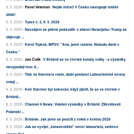
9. 5. 2026 /
Pavel Veleman
Nejde mlčet! V Česku nastupuje totální
útlak!
9. 5. 2026 /
Tuzex č. 2, 9. 5. 2026
9. 5. 2026 /
Navzájem se pěkně poškodili: v alianci Netanjahu–Trump se
objevuje ...
8. 5. 2026 /
Karel Trpkoš, MPSV: "Ano, jsem rasista. Nebudu danit v
Česku."
8. 5. 2026 /
Jan Čulík
V Británii se ve čtvrtek konaly volby - a výsledky
nevypadají moc d...
9. 5. 2026 /
Tlak na Starmera roste, další poslanci Labouristické strany
volají ...
9. 5. 2026 /
Keir Starmer byl šokován, když zjistil, že se ve čtvrtek v
Británii...
8. 5. 2026 /
Channel 4 News: Volební výsledky v Británii: Zlikvidovali
Polanski ...
8. 5. 2026 /
Británie: Jak jsme se poučili z voleb v květnu 2026
8. 5. 2026 /
Jak se vyvíjel „katastrofální“ večer labouristů, zatímco