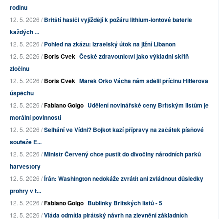
rodinu
12. 5. 2026 /
Britští hasiči vyjíždějí k požáru lithium-iontové baterie
každých ...
12. 5. 2026 /
Pohled na zkázu: Izraelský útok na jižní Libanon
12. 5. 2026 /
Boris Cvek
České zdravotnictví jako výkladní skříň
zločinu
12. 5. 2026 /
Boris Cvek
Marek Orko Vácha nám sdělil příčinu Hitlerova
úspěchu
12. 5. 2026 /
Fabiano Golgo
Udělení novinářské ceny Britským listům je
morální povinností
12. 5. 2026 /
Selhání ve Vídni? Bojkot kazí přípravy na začátek písňové
soutěže E...
12. 5. 2026 /
Ministr Červený chce pustit do divočiny národních parků
harvestory
12. 5. 2026 /
Írán: Washington nedokáže zvrátit ani zvládnout důsledky
prohry v t...
12. 5. 2026 /
Fabiano Golgo
Bublinky Britských listů - 5
12. 5. 2026 /
Vláda odmítla pirátský návrh na zlevnění základních