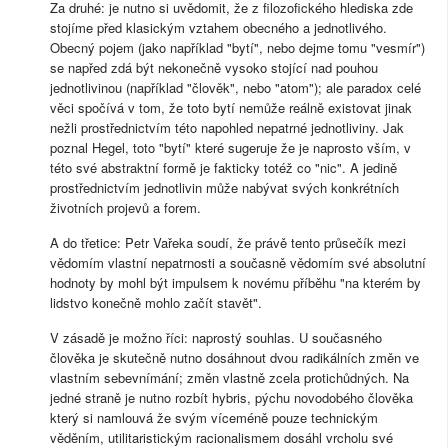
Za druhé: je nutno si uvědomit, že z filozofického hlediska zde
stojíme před klasickým vztahem obecného a jednotlivého.
Obecný pojem (jako například "bytí", nebo dejme tomu "vesmír")
se napřed zdá být nekonečně vysoko stojící nad pouhou
jednotlivinou (například "člověk", nebo "atom"); ale paradox celé
věci spočívá v tom, že toto bytí nemůže reálně existovat jinak
nežli prostřednictvím této napohled nepatrné jednotliviny. Jak
poznal Hegel, toto "bytí" které sugeruje že je naprosto vším, v
této své abstraktní formě je fakticky totéž co "nic". A jedině
prostřednictvím jednotlivin může nabývat svých konkrétních
životních projevů a forem.
A do třetice: Petr Vařeka soudí, že právě tento průsečík mezi
vědomím vlastní nepatrnosti a současně vědomím své absolutní
hodnoty by mohl být impulsem k novému příběhu "na kterém by
lidstvo konečně mohlo začít stavět".
V zásadě je možno říci: naprostý souhlas. U současného
člověka je skutečně nutno dosáhnout dvou radikálních změn ve
vlastním sebevnímání; změn vlastně zcela protichůdných. Na
jedné straně je nutno rozbít hybris, pýchu novodobého člověka
který si namlouvá že svým víceméně pouze technickým
věděním, utilitaristickým racionalismem dosáhl vrcholu své