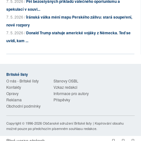
7. 5. 2026 /
Pět bezostyšných příkladů válečného oportunismu a
spekulací v souvi...
7. 5. 2026 /
Íránská válka mění mapu Perského zálivu: stará soupeření,
nové rozpory
7. 5. 2026 /
Donald Trump stahuje americké vojáky z Německa. Teď se
uvidí, kam ...
Britské listy
O nás - Britské listy
Stanovy OSBL
Kontakty
Vzkaz redakci
Opravy
Informace pro autory
Reklama
Příspěvky
Obchodní podmínky
Copyright © 1996-2026
Občanské sdružení Britské listy
| Kopírování obsahu
možné pouze po předchozím písemném souhlasu redakce.
Plná verze stránek