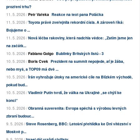
prozření trhu?
11. 5. 2026 /
Petr Vařeka
Reakce na text pana Poláčka
11. 5. 2026 /
Toyota právě zveřejnila rekordní čísla. A zároveň říká:
Bojujeme o ...
11. 5. 2026 /
Nová léčba rakoviny, která nadchla vědce: „Zatím jsme jen
na začátk...
10. 5. 2026 /
Fabiano Golgo
Bublinky Britských listů - 3
10. 5. 2026 /
Boris Cvek
Prezident na summit nepojede, ať je žába,
nebo myš, a TOP09 má dvě ...
10. 5. 2026 /
Írán vyhrožuje útoky na americké cíle na Blízkém východě,
pokud bud...
10. 5. 2026 /
Vladimir Putin tvrdí, že válka na Ukrajině „se chýlí ke
konci“
10. 5. 2026 /
Obranná suverenita: Evropa spěchá s výrobou levných
zbraní budouc...
9. 5. 2026 /
Steve Rosenberg, BBC: Letošní přehlídka ke Dni vítězství v
Moskvě p...
9. 5. 2026 /
Izrael dál vraždí civilisty