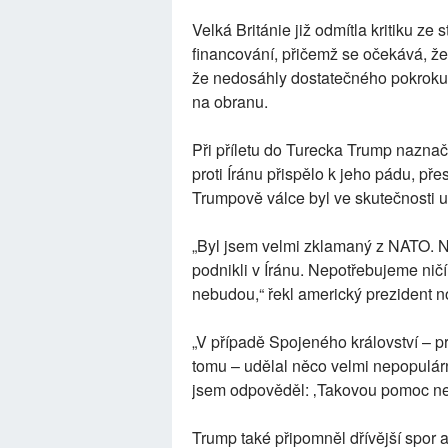
Velká Británie již odmítla kritiku ze
financování, přičemž se očekává, že
že nedosáhly dostatečného pokroku 
na obranu.
Při příletu do Turecka Trump naznač
proti Íránu přispělo k jeho pádu, př
Trumpově válce byl ve skutečnosti u 
„Byl jsem velmi zklamaný z NATO. N
podnikli v Íránu. Nepotřebujeme ničí
nebudou,“ řekl americký prezident 
„V případě Spojeného království – p
tomu – udělal něco velmi nepopulár
jsem odpověděl: ‚Takovou pomoc ne
Trump také připomněl dřívější spor 