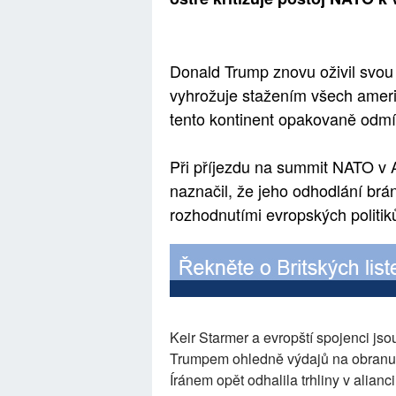
Donald Trump znovu oživil svou
vyhrožuje stažením všech ameri
tento kontinent opakovaně odmít
Při příjezdu na summit NATO v 
naznačil, že jeho odhodlání brán
rozhodnutími evropských politiků
Keir Starmer a evropští spojenci jso
Trumpem ohledně výdajů na obranu
Íránem opět odhalila trhliny v alianci