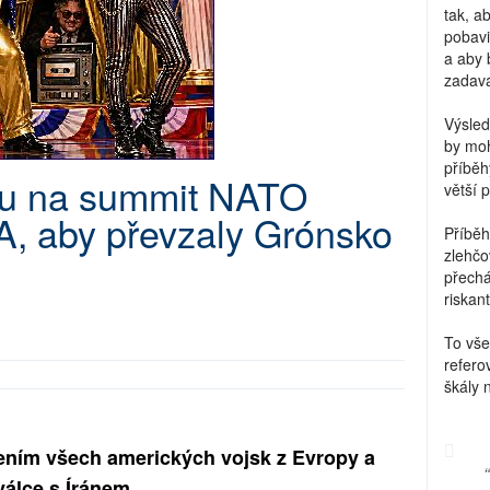
tak, a
pobavi
a aby 
zadava
Výsled
by moh
příběh
zdu na summit NATO
větší 
A, aby převzaly Grónsko
Příběh
zlehčo
přechá
riskant
To vše
refero
škály 
žením všech amerických vojsk z Evropy a
válce s Íránem