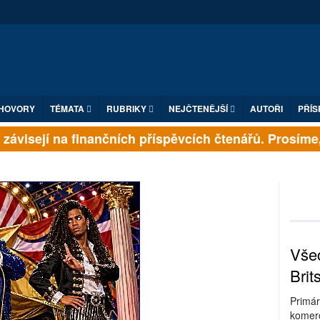
HOVORY
TÉMATA
RUBRIKY
NEJČTENĚJŠÍ
AUTOŘI
PŘÍS
ávisejí na finančních příspěvcích čtenářů. Prosíme, př
Všec
Brit
Primár
komerc