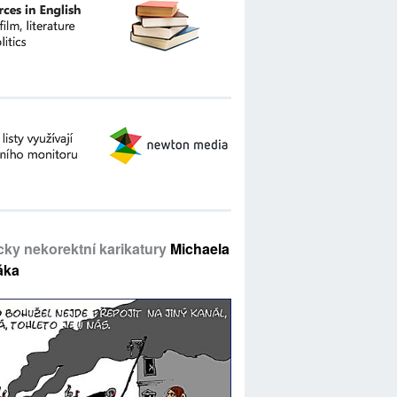
icky nekorektní karikatury
Michaela
áka