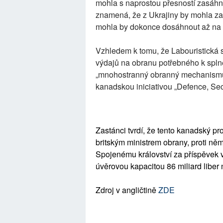
mohla s naprostou přesností zasáhno
znamená, že z Ukrajiny by mohla za
mohla by dokonce dosáhnout až na
Vzhledem k tomu, že Labouristická 
výdajů na obranu potřebného k spln
„mnohostranný obranný mechanismus
kanadskou iniciativou „Defence, Sec
Zastánci tvrdí, že tento kanadský p
britským ministrem obrany, proti něm
Spojenému království za příspěvek ve 
úvěrovou kapacitou 86 miliard liber 
Zdroj v angličtině
ZDE