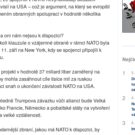
ávislí na USA – což je argument, na který se evropští
mením obranných spoluprací v hodnotě několika
ů a oni nám nejsou k dispozici?
 ačkoli klauzule o vzájemné obraně v rámci NATO byla
1. září na New York, kdy se spojenci připojili k
u.
Nejčt
projekt v hodnotě 37 miliard liber zaměřený na
3.
by mohla zasáhnout cíle tisíce mil za ruskou
Dů
tu
rámci snah o ukončení závislosti NATO na USA.
za
4.
ohledně Trumpova závazku vůči alianci bude Velká
No
ko Francie, Německo a pobaltské státy na vytvoření
Te
a velké vzdálenosti.
vá
4.
odernější zbraní, jakou má NATO k dispozici, by
In