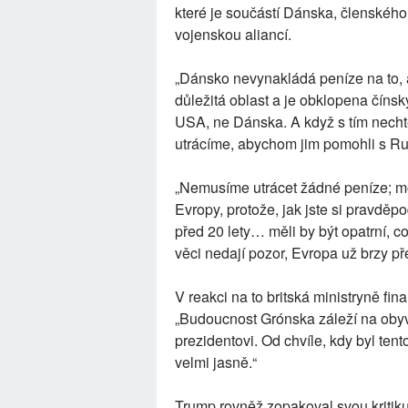
které je součástí Dánska, členského
vojenskou aliancí.
„Dánsko nevynakládá peníze na to, 
důležitá oblast a je obklopena číns
USA, ne Dánska. A když s tím nechtěl
utrácíme, abychom jim pomohli s Ru
„Nemusíme utrácet žádné peníze; m
Evropy, protože, jak jste si pravděp
před 20 lety… měli by být opatrní, c
věci nedají pozor, Evropa už brzy př
V reakci na to britská ministryně f
„Budoucnost Grónska záleží na oby
prezidentovi. Od chvíle, kdy byl te
velmi jasně.“
Trump rovněž zopakoval svou kritik