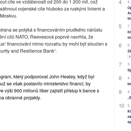
ut cíle ve vzdálenosti od 200 do 1 200 mil, což
4.
Op
sáhnout vojenské cíle hluboko za ruskými liniemi a
Am
 Moskvu.
i
7.
strana se potýká s financováním prudkého nárůstu
Kl
ění cílů NATO, Reevesová poprvé navrhla, že
od
“ financování mimo rozvahu by mohl být sloučen s
5.
urity and Resilience Bank“.
Zá
4
3.
S
rogram, který podporoval John Healey, když byl
4.
už se však postavilo ministerstvo financí, by
Iz
výši 900 milionů liber zajistil přístup k bance s
4.
na obranné projekty.
„
3.
Kl
za
s