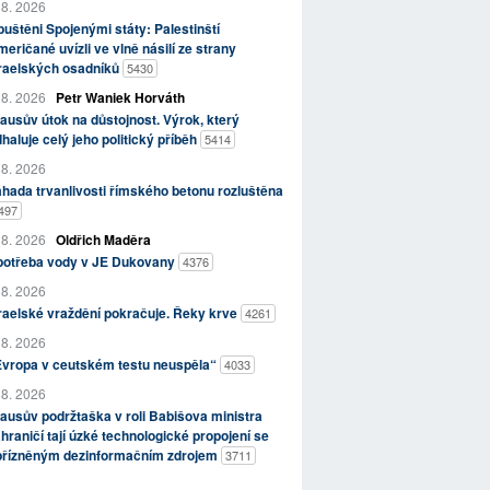
 8. 2026
uštěni Spojenými státy: Palestinští
eričané uvízli ve vlně násilí ze strany
zraelských osadníků
5430
 8. 2026
Petr Waniek Horváth
ausův útok na důstojnost. Výrok, který
haluje celý jeho politický příběh
5414
 8. 2026
hada trvanlivosti římského betonu rozluštěna
497
 8. 2026
Oldřich Maděra
potřeba vody v JE Dukovany
4376
 8. 2026
raelské vraždění pokračuje. Řeky krve
4261
 8. 2026
Evropa v ceutském testu neuspěla“
4033
 8. 2026
ausův podržtaška v roli Babišova ministra
hraničí tají úzké technologické propojení se
přízněným dezinformačním zdrojem
3711