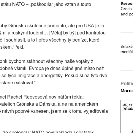
 státu NATO – „poškodila“ jeho vztah s touto
aby Grónsku skutečně pomohlo, ale pro USA je to
kými a ruskými loděmi… [Měla] by být pod kontrolou
i souhlasit, a to i přes všechny ty peníze, které
skem,“ řekl.
ohli bychom stáhnout všechny naše vojáky z
odobně všimli, Evropa je dnes úplně jiné místo než
o se týče imigrace a energetiky. Pokud si na tyto dvě
estane existovat.“
Polit
Marč
inancí Rachel Reevesová novinářům řekla:
vatelích Grónska a Dánska, a ne na americkém
nto návrh poprvé vznesen, jsem se k tomu vyjadřovala
u, že spojenci v NATO nevynakládají dostatek