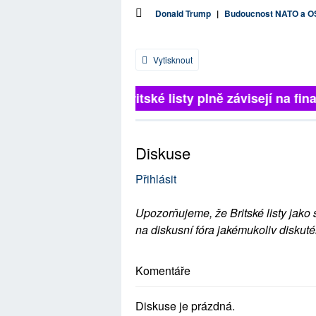
Donald Trump
|
Budoucnost NATO a 
Vytisknout
Britské listy plně závisejí na fina
Diskuse
Přihlásit
Upozorňujeme, že Britské listy jako 
na diskusní fóra jakémukoliv diskuté
Komentáře
Diskuse je prázdná.