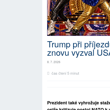
Trump při příje
znovu vyzval US
8. 7. 2026
čas čtení 5 minut
Prezident také vyhrožuje sta
ostře kritizuje postoj NATO k 