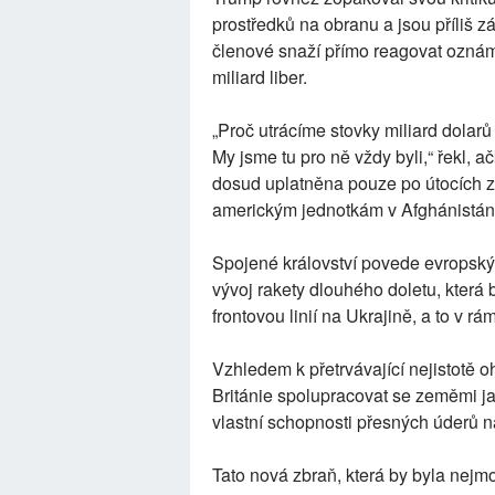
prostředků na obranu a jsou příliš z
členové snaží přímo reagovat ozná
miliard liber.
„Proč utrácíme stovky miliard dolar
My jsme tu pro ně vždy byli,“ řekl,
dosud uplatněna pouze po útocích z 1
americkým jednotkám v Afghánistán
Spojené království povede evropský 
vývoj rakety dlouhého doletu, která 
frontovou linií na Ukrajině, a to v 
Vzhledem k přetrvávající nejistotě 
Británie spolupracovat se zeměmi ja
vlastní schopnosti přesných úderů n
Tato nová zbraň, která by byla nejm