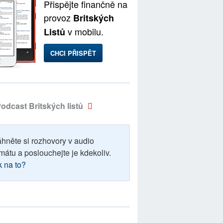
Přispějte finančně na
provoz
Britských
v mobilu.
Listů
CHCI PŘISPĚT
odcast Britských listů
áhněte si rozhovory v audio
mátu a poslouchejte je kdekoliv.
k na to?