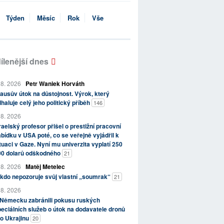
Týden
Měsíc
Rok
Vše
ílenější dnes
 8. 2026
Petr Waniek Horváth
ausův útok na důstojnost. Výrok, který
haluje celý jeho politický příběh
146
 8. 2026
raelský profesor přišel o prestižní pracovní
bídku v USA poté, co se veřejně vyjádřil k
tuaci v Gaze. Nyní mu univerzita vyplatí 250
00 dolarů odškodného
21
 8. 2026
Matěj Metelec
kdo nepozoruje svůj vlastní „soumrak“
21
 8. 2026
 Německu zabránili pokusu ruských
eciálních služeb o útok na dodavatele dronů
o Ukrajinu
20