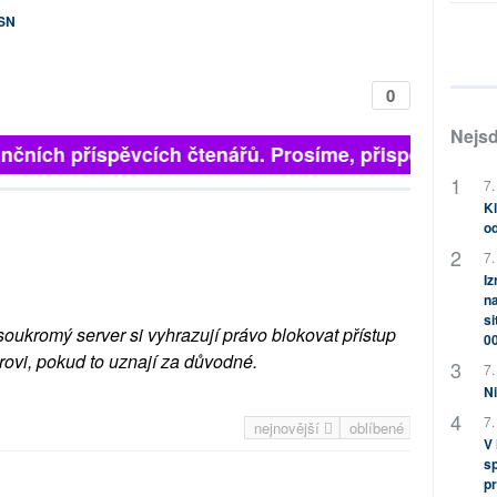
OSN
0
Nejsd
nčních příspěvcích čtenářů. Prosíme, přispějte. ➥
7.
Kl
od
7.
Iz
na
si
soukromý server si vyhrazují právo blokovat přístup
0
rovi, pokud to uznají za důvodné.
7.
Ni
7.
nejnovější
oblíbené
V
sp
pr