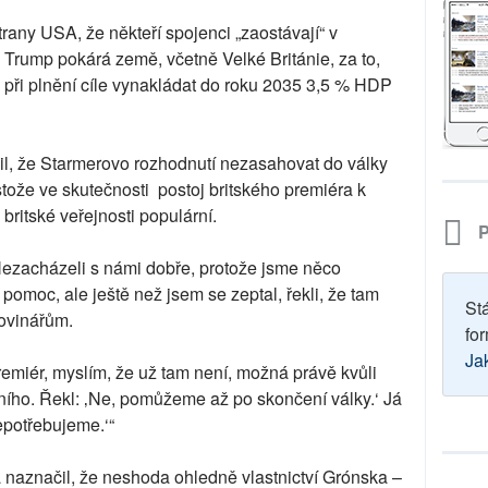
 strany USA, že někteří spojenci „zaostávají“ v
 Trump pokárá země, včetně Velké Británie, za to,
při plnění cíle vynakládat do roku 2035 3,5 % HDP
il, že Starmerovo rozhodnutí nezasahovat do války
estože ve skutečnosti postoj britského premiéra k
britské veřejnosti populární.
P
ezacházeli s námi dobře, protože jsme něco
 pomoc, ale ještě než jsem se zeptal, řekli, že tam
St
novinářům.
for
Ja
remiér, myslím, že už tam není, možná právě kvůli
ního. Řekl: ‚Ne, pomůžeme až po skončení války.‘ Já
potřebujeme.‘“
a naznačil, že neshoda ohledně vlastnictví Grónska –