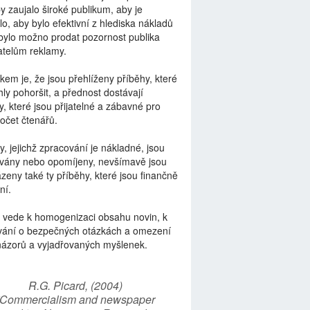
by zaujalo široké publikum, aby je
lo, aby bylo efektivní z hlediska nákladů
bylo možno prodat pozornost publika
telům reklamy.
kem je, že jsou přehlíženy příběhy, které
ly pohoršit, a přednost dostávají
y, které jsou přijatelné a zábavné pro
počet čtenářů.
y, jejichž zpracování je nákladné, jsou
vány nebo opomíjeny, nevšímavě jsou
zeny také ty příběhy, které jsou finančně
ní.
 vede k homogenizaci obsahu novin, k
vání o bezpečných otázkách a omezení
názorů a vyjadřovaných myšlenek.
R.G. Picard, (2004)
“Commercialism and newspaper