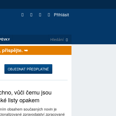
Přihlásit
PĚVKY
ispějte. ➥
OBJEDNAT PŘEDPLATNÉ
hno, vůči čemu jsou
ské listy opakem
ním obsahem současných novin je
ionalizované zpravodajství zpracované