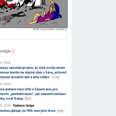
enější
 8. 2026
kazy nasvědčují tomu, že USA svrhly téměř
novou bombu na obytný dům v Íránu, přičemž
hynulo dvouleté dítě a jeho rodiče
12146
 8. 2026
vá jednání mezi USA a Íránem jsou pro
herán „poslední šancí“, jak zabránit eskalaci
lky, tvrdí Trump
9910
 8. 2026
Fabiano Golgo
fantino zjišťuje, že FIFA není jeho firma
5493