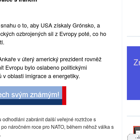
 snahu o to, aby USA získaly Grónsko, a
ckých ozbrojených sil z Evropy poté, co ho
l.
Ankaře v úterý americký prezident rovněž
it Evropu bylo oslabeno politickými
 v oblasti imigrace a energetiky.
u odhodláni zabránit další veřejné roztržce s
 po náročném roce pro NATO, během něhož válka s
.