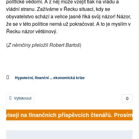
politické vědomí. A z něj může vzejít tlak na vládu a
vládní stranu. Zažíváme v Řecku situaci, kdy se
obyvatelstvo schází a velice jasně říká svůj názor! Názor,
že se v této politice nemá už pokračovat. A to je myslím v
Řecku názor většinový.
(
Z němčiny přeložil Robert Bartoš
)
Hypoteční, finanční ... ekonomická krize
0
Vytisknout
závisejí na finančních příspěvcích čtenářů. Prosíme, p