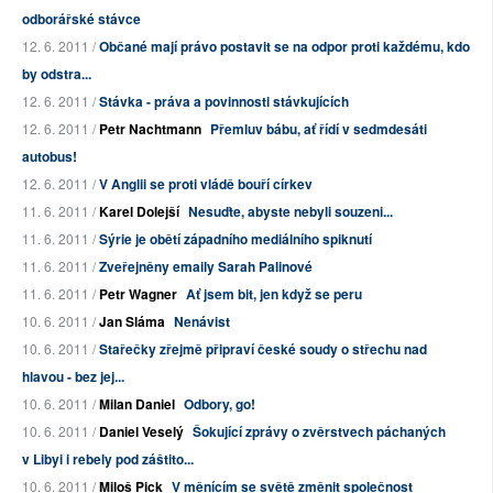
odborářské stávce
12. 6. 2011 /
Občané mají právo postavit se na odpor proti každému, kdo
by odstra...
12. 6. 2011 /
Stávka - práva a povinnosti stávkujících
12. 6. 2011 /
Petr Nachtmann
Přemluv bábu, ať řídí v sedmdesáti
autobus!
12. 6. 2011 /
V Anglii se proti vládě bouří církev
11. 6. 2011 /
Karel Dolejší
Nesuďte, abyste nebyli souzeni...
11. 6. 2011 /
Sýrie je obětí západního mediálního spiknutí
11. 6. 2011 /
Zveřejněny emaily Sarah Palinové
11. 6. 2011 /
Petr Wagner
Ať jsem bit, jen když se peru
10. 6. 2011 /
Jan Sláma
Nenávist
10. 6. 2011 /
Stařečky zřejmě připraví české soudy o střechu nad
hlavou - bez jej...
10. 6. 2011 /
Milan Daniel
Odbory, go!
10. 6. 2011 /
Daniel Veselý
Šokující zprávy o zvěrstvech páchaných
v Libyi i rebely pod záštito...
10. 6. 2011 /
Miloš Pick
V měnícím se světě změnit společnost