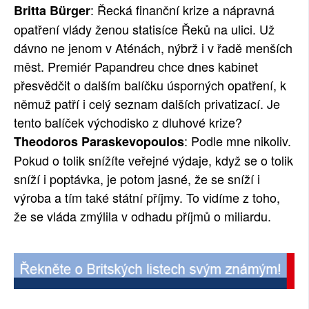
: Řecká finanční krize a nápravná
Britta Bürger
SOCIÁLNÍ SÍTĚ
opatření vlády ženou statisíce Řeků na ulici. Už
dávno ne jenom v Aténách, nýbrž i v řadě menších
RUBRIKY
měst. Premiér Papandreu chce dnes kabinet
PLNÁ VERZE STRÁNEK
přesvědčit o dalším balíčku úsporných opatření, k
němuž patří i celý seznam dalších privatizací. Je
tento balíček východisko z dluhové krize?
: Podle mne nikoliv.
Theodoros Paraskevopoulos
Pokud o tolik snížíte veřejné výdaje, když se o tolik
sníží i poptávka, je potom jasné, že se sníží i
výroba a tím také státní příjmy. To vidíme z toho,
že se vláda zmýlila v odhadu příjmů o miliardu.