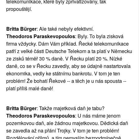
telekomunikace, které byly zprivatizovány, tak
propouštějí.
Britta Bürger
: Ale také nebyly efektivní.
Theodoros Paraskevopoulos
: Byly. To byla zisková
firma vždycky. Dám Vám příklad. Řecké telekomunikace
patří z velké části Deutsche Telekom a ta platí v Německu
ze zisků téměř 30 % daně. V Řecku platí 20 %. Nízké
daně, co se v Řecku zavedly, aby se údajně nastartovala
ekonomika, vedly ke státnímu bankrotu. V tom je ten
problém! Že bohatí Řekové -- a těch je u nás spousta --
platí příliš malé daně!
Britta Bürger
: Takže majetková daň je tabu?
Theodoros Paraskevopoulos
: U nás máme jenom
pozemkovou daň, ale žádnou majetkovou. Dědická daň
se zavedla až na přání Trojky. V tom je ten problém!
Rozdělování příjmů, a tím nemyslím bezpodmínečně