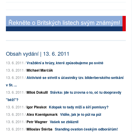
Obsah vydání | 13. 6. 2011
13. 6. 2011 /
Vraždění a hrůzy, které způsobujeme po světě
13. 6. 2011 /
Michael Marčák
13. 6. 2011 /
Aktivisté se střetli s účastníky tzv. bilderberského setkání
v St. ...
13. 6. 2011 /
Miloš Dokulil
Stávka: jde tu zrovna o to, oč tu doopravdy
"běží"?
13. 6. 2011 /
Igor Pleskot
Kdopak to tady mlží a šíří pomluvy?
13. 6. 2011 /
Alex Koenigsmark
Vidíte, jak je to půl na půl
13. 6. 2011 /
Petr Wagner
Vašek se zbláznil
13. 6. 2011 /
Miloslav Štěrba
Standing ovation českým odborářům!