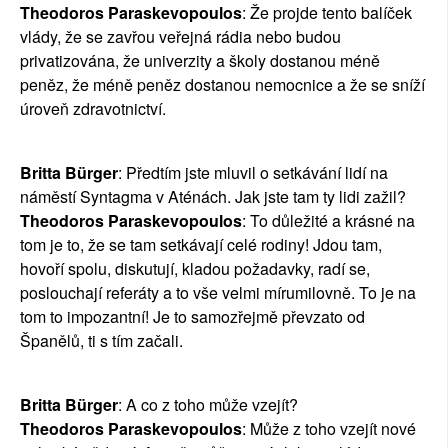
Theodoros Paraskevopoulos
: Že projde tento balíček
vlády, že se zavřou veřejná rádia nebo budou
privatizována, že univerzity a školy dostanou méně
peněz, že méně peněz dostanou nemocnice a že se sníží
úroveň zdravotnictví.
Britta Bürger
: Předtím jste mluvil o setkávání lidí na
náměstí Syntagma v Aténách. Jak jste tam ty lidi zažil?
Theodoros Paraskevopoulos
: To důležité a krásné na
tom je to, že se tam setkávají celé rodiny! Jdou tam,
hovoří spolu, diskutují, kladou požadavky, radí se,
poslouchají referáty a to vše velmi mírumilovně. To je na
tom to impozantní! Je to samozřejmě převzato od
Španělů, ti s tím začali.
Britta Bürger
: A co z toho může vzejít?
Theodoros Paraskevopoulos
: Může z toho vzejít nové