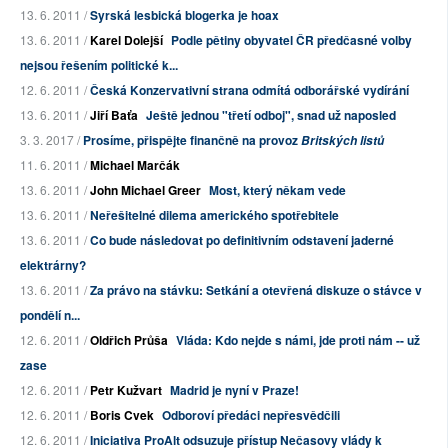
13. 6. 2011 /
Syrská lesbická blogerka je hoax
13. 6. 2011 /
Karel Dolejší
Podle pětiny obyvatel ČR předčasné volby
nejsou řešením politické k...
12. 6. 2011 /
Česká Konzervativní strana odmítá odborářské vydírání
13. 6. 2011 /
Jiří Baťa
Ještě jednou "třetí odboj", snad už naposled
3. 3. 2017 /
Prosíme, přispějte finančně na provoz
Britských listů
11. 6. 2011 /
Michael Marčák
13. 6. 2011 /
John Michael Greer
Most, který někam vede
13. 6. 2011 /
Neřešitelné dilema amerického spotřebitele
13. 6. 2011 /
Co bude následovat po definitivním odstavení jaderné
elektrárny?
13. 6. 2011 /
Za právo na stávku: Setkání a otevřená diskuze o stávce v
pondělí n...
12. 6. 2011 /
Oldřich Průša
Vláda: Kdo nejde s námi, jde proti nám -- už
zase
12. 6. 2011 /
Petr Kužvart
Madrid je nyní v Praze!
12. 6. 2011 /
Boris Cvek
Odboroví předáci nepřesvědčili
12. 6. 2011 /
Iniciativa ProAlt odsuzuje přístup Nečasovy vlády k