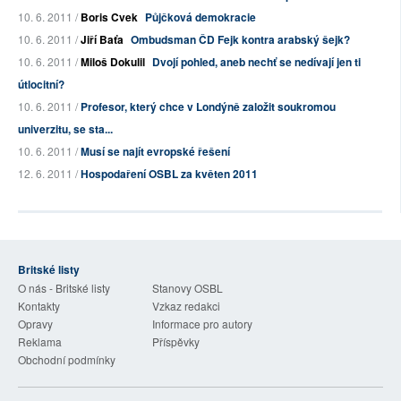
10. 6. 2011 /
Boris Cvek
Půjčková demokracie
10. 6. 2011 /
Jiří Baťa
Ombudsman ČD Fejk kontra arabský šejk?
10. 6. 2011 /
Miloš Dokulil
Dvojí pohled, aneb nechť se nedívají jen ti
útlocitní?
10. 6. 2011 /
Profesor, který chce v Londýně založit soukromou
univerzitu, se sta...
10. 6. 2011 /
Musí se najít evropské řešení
12. 6. 2011 /
Hospodaření OSBL za květen 2011
Britské listy
O nás - Britské listy
Stanovy OSBL
Kontakty
Vzkaz redakci
Opravy
Informace pro autory
Reklama
Příspěvky
Obchodní podmínky