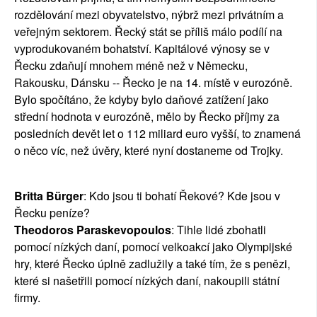
rozdělování mezi obyvatelstvo, nýbrž mezi privátním a
veřejným sektorem. Řecký stát se příliš málo podílí na
vyprodukovaném bohatství. Kapitálové výnosy se v
Řecku zdaňují mnohem méně než v Německu,
Rakousku, Dánsku -- Řecko je na 14. místě v eurozóně.
Bylo spočítáno, že kdyby bylo daňové zatížení jako
střední hodnota v eurozóně, mělo by Řecko příjmy za
posledních devět let o 112 miliard euro vyšší, to znamená
o něco víc, než úvěry, které nyní dostaneme od Trojky.
Britta Bürger
: Kdo jsou ti bohatí Řekové? Kde jsou v
Řecku peníze?
Theodoros Paraskevopoulos
: Tihle lidé zbohatli
pomocí nízkých daní, pomocí velkoakcí jako Olympijské
hry, které Řecko úplně zadlužily a také tím, že s penězi,
které si našetřili pomocí nízkých daní, nakoupili státní
firmy.