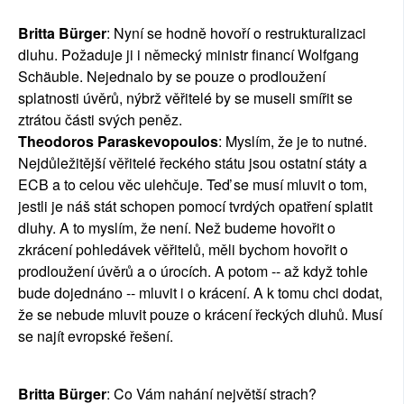
Britta Bürger
: Nyní se hodně hovoří o restrukturalizaci
dluhu. Požaduje ji i německý ministr financí Wolfgang
Schäuble. Nejednalo by se pouze o prodloužení
splatnosti úvěrů, nýbrž věřitelé by se museli smířit se
ztrátou části svých peněz.
Theodoros Paraskevopoulos
: Myslím, že je to nutné.
Nejdůležitější věřitelé řeckého státu jsou ostatní státy a
ECB a to celou věc ulehčuje. Teď se musí mluvit o tom,
jestli je náš stát schopen pomocí tvrdých opatření splatit
dluhy. A to myslím, že není. Než budeme hovořit o
zkrácení pohledávek věřitelů, měli bychom hovořit o
prodloužení úvěrů a o úrocích. A potom -- až když tohle
bude dojednáno -- mluvit i o krácení. A k tomu chci dodat,
že se nebude mluvit pouze o krácení řeckých dluhů. Musí
se najít evropské řešení.
Britta Bürger
: Co Vám nahání největší strach?