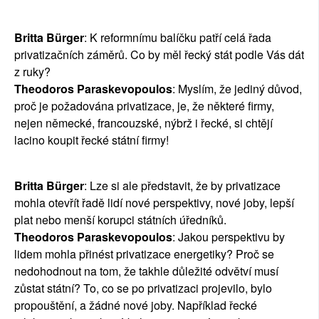
Britta Bürger
: K reformnímu balíčku patří celá řada
privatizačních záměrů. Co by měl řecký stát podle Vás dát
z ruky?
Theodoros Paraskevopoulos
: Myslím, že jediný důvod,
proč je požadována privatizace, je, že některé firmy,
nejen německé, francouzské, nýbrž i řecké, si chtějí
lacino koupit řecké státní firmy!
Britta Bürger
: Lze si ale představit, že by privatizace
mohla otevřít řadě lidí nové perspektivy, nové joby, lepší
plat nebo menší korupci státních úředníků.
Theodoros Paraskevopoulos
: Jakou perspektivu by
lidem mohla přinést privatizace energetiky? Proč se
nedohodnout na tom, že takhle důležité odvětví musí
zůstat státní? To, co se po privatizaci projevilo, bylo
propouštění, a žádné nové joby. Například řecké