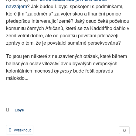
navzájem
? Jak budou Libyjci spokojeni s podmínkami,
které jim "za odměnu" za vojenskou a finanční pomoc
předepíšou intervenující země? Jaký osud čeká početnou
komunitu černých Afričanů, které se za Kaddáfího dařilo v
zemi velmi dobře, ale od počátku povstání přicházejí
zprávy o tom, že je povstalci sumárně persekvována?
To jsou jen některé z neuzavřených otázek, které během
halasných oslav vítězství dvou bývalých evropských
koloniálních mocností
by proxy
bude řešit opravdu
málokdo...
Libye
0
Vytisknout