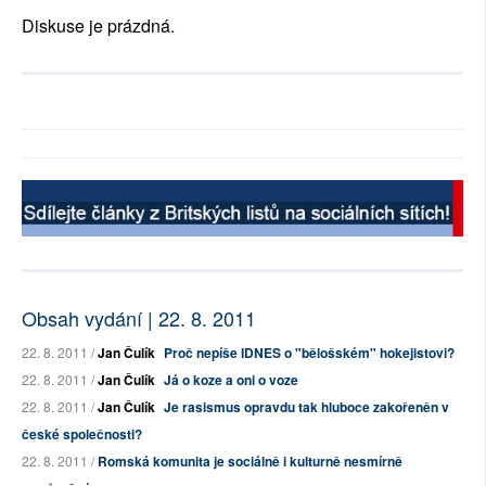
Diskuse je prázdná.
Obsah vydání | 22. 8. 2011
22. 8. 2011 /
Jan Čulík
Proč nepíše IDNES o "bělošském" hokejistovi?
22. 8. 2011 /
Jan Čulík
Já o koze a oni o voze
22. 8. 2011 /
Jan Čulík
Je rasismus opravdu tak hluboce zakořeněn v
české společnosti?
22. 8. 2011 /
Romská komunita je sociálně i kulturně nesmírně