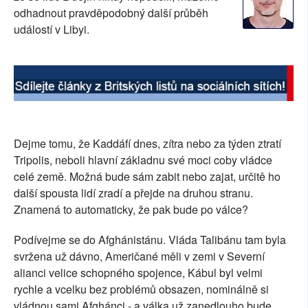
odhadnout pravděpodobný další průběh
SOCIÁLNÍ SÍTĚ
událostí v Libyi.
RUBRIKY
PLNÁ VERZE STRÁNEK
Dejme tomu, že Kaddáfí dnes, zítra nebo za týden ztratí
Tripolis, neboli hlavní základnu své moci coby vládce
celé země. Možná bude sám zabit nebo zajat, určitě ho
další spousta lidí zradí a přejde na druhou stranu.
Znamená to automaticky, že pak bude po válce?
Podívejme se do Afghánistánu. Vláda Talibánu tam byla
svržena už dávno, Američané měli v zemi v Severní
alianci velice schopného spojence, Kábul byl velmi
rychle a vcelku bez problémů obsazen, nominálně si
vládnou sami Afghánci - a válka už zanedlouho bude