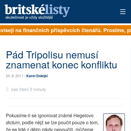
ávisejí na finančních příspěvcích čtenářů. Prosíme, př
PŘIHLÁSIT
AKTUÁLNÍ VYDÁNÍ
Pád Tripolisu nemusí
ARCHIV
znamenat konec konfliktu
ROZHOVORY
20. 8. 2011 /
Karel Dolejší
TÉMATA
čas čtení 2 minuty
NEJČTENĚJŠÍ ZA 7 DNÍ
AUTOŘI
Pokusíme-li se ignorovat známé Hegelovo
dictum
, podle nějž se lze poučit pouze o tom,
PŘÍSPĚVKY NA PROVOZ
že se lidé z dějin nikdy nepoučili, můžeme