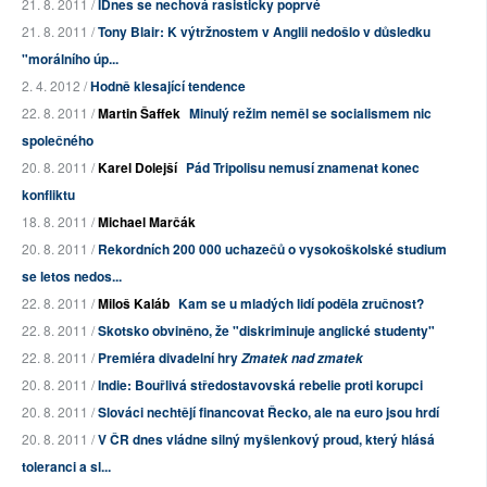
21. 8. 2011 /
IDnes se nechová rasisticky poprvé
21. 8. 2011 /
Tony Blair: K výtržnostem v Anglii nedošlo v důsledku
"morálního úp...
2. 4. 2012 /
Hodně klesající tendence
22. 8. 2011 /
Martin Šaffek
Minulý režim neměl se socialismem nic
společného
20. 8. 2011 /
Karel Dolejší
Pád Tripolisu nemusí znamenat konec
konfliktu
18. 8. 2011 /
Michael Marčák
20. 8. 2011 /
Rekordních 200 000 uchazečů o vysokoškolské studium
se letos nedos...
22. 8. 2011 /
Miloš Kaláb
Kam se u mladých lidí poděla zručnost?
22. 8. 2011 /
Skotsko obviněno, že "diskriminuje anglické studenty"
22. 8. 2011 /
Premiéra divadelní hry
Zmatek nad zmatek
20. 8. 2011 /
Indie: Bouřlivá středostavovská rebelie proti korupci
20. 8. 2011 /
Slováci nechtějí financovat Řecko, ale na euro jsou hrdí
20. 8. 2011 /
V ČR dnes vládne silný myšlenkový proud, který hlásá
toleranci a sl...