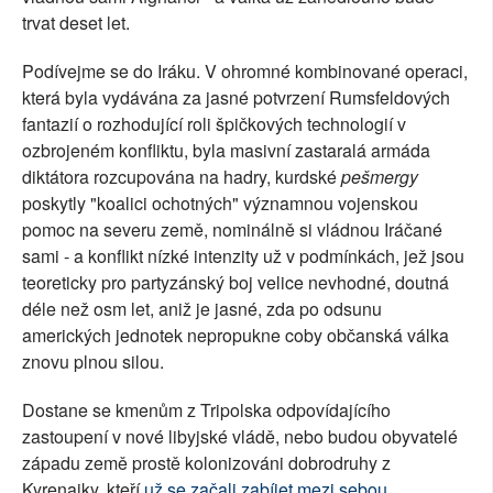
trvat deset let.
Podívejme se do Iráku. V ohromné kombinované operaci,
která byla vydávána za jasné potvrzení Rumsfeldových
fantazií o rozhodující roli špičkových technologií v
ozbrojeném konfliktu, byla masivní zastaralá armáda
diktátora rozcupována na hadry, kurdské
pešmergy
poskytly "koalici ochotných" významnou vojenskou
pomoc na severu země, nominálně si vládnou Iráčané
sami - a konflikt nízké intenzity už v podmínkách, jež jsou
teoreticky pro partyzánský boj velice nevhodné, doutná
déle než osm let, aniž je jasné, zda po odsunu
amerických jednotek nepropukne coby občanská válka
znovu plnou silou.
Dostane se kmenům z Tripolska odpovídajícího
zastoupení v nové libyjské vládě, nebo budou obyvatelé
západu země prostě kolonizováni dobrodruhy z
Kyrenaiky, kteří
už se začali zabíjet mezi sebou