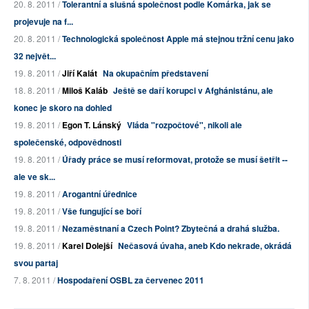
20. 8. 2011 /
Tolerantní a slušná společnost podle Komárka, jak se
projevuje na f...
20. 8. 2011 /
Technologická společnost Apple má stejnou tržní cenu jako
32 největ...
19. 8. 2011 /
Jiří Kalát
Na okupačním představení
18. 8. 2011 /
Miloš Kaláb
Ještě se daří korupci v Afghánistánu, ale
konec je skoro na dohled
19. 8. 2011 /
Egon T. Lánský
Vláda "rozpočtové", nikoli ale
společenské, odpovědnosti
19. 8. 2011 /
Úřady práce se musí reformovat, protože se musí šetřit --
ale ve sk...
19. 8. 2011 /
Arogantní úřednice
19. 8. 2011 /
Vše fungující se boří
19. 8. 2011 /
Nezaměstnaní a Czech Point? Zbytečná a drahá služba.
19. 8. 2011 /
Karel Dolejší
Nečasová úvaha, aneb Kdo nekrade, okrádá
svou partaj
7. 8. 2011 /
Hospodaření OSBL za červenec 2011