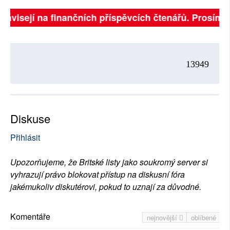
 závisejí na finančních příspěvcích čtenářů. Prosíme, 
13949
Diskuse
Přihlásit
Upozorňujeme, že Britské listy jako soukromý server si
vyhrazují právo blokovat přístup na diskusní fóra
jakémukoliv diskutérovi, pokud to uznají za důvodné.
Komentáře
nejnovější
oblíbené