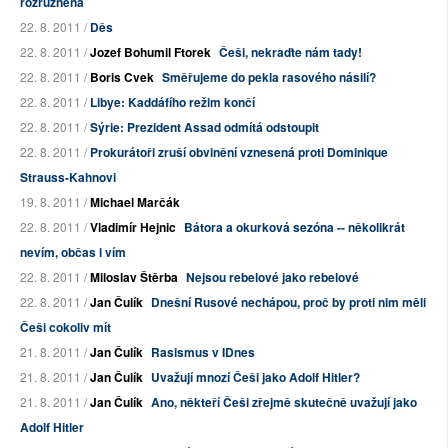
rozrůzněná
22. 8. 2011 /
Děs
22. 8. 2011 /
Jozef Bohumil Ftorek
Češi, nekraďte nám tady!
22. 8. 2011 /
Boris Cvek
Směřujeme do pekla rasového násilí?
22. 8. 2011 /
Libye: Kaddáfího režim končí
22. 8. 2011 /
Sýrie: Prezident Assad odmítá odstoupit
22. 8. 2011 /
Prokurátoři zruší obvinění vznesená proti Dominique
Strauss-Kahnovi
19. 8. 2011 /
Michael Marčák
22. 8. 2011 /
Vladimír Hejnic
Bátora a okurková sezóna -- několikrát
nevím, občas i vím
22. 8. 2011 /
Miloslav Štěrba
Nejsou rebelové jako rebelové
22. 8. 2011 /
Jan Čulík
Dnešní Rusové nechápou, proč by proti nim měli
Češi cokoliv mít
21. 8. 2011 /
Jan Čulík
Rasismus v IDnes
21. 8. 2011 /
Jan Čulík
Uvažují mnozí Češi jako Adolf Hitler?
21. 8. 2011 /
Jan Čulík
Ano, někteří Češi zřejmě skutečně uvažují jako
Adolf Hitler