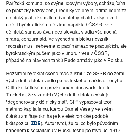
Pařížská komuna, se svými lidovými výbory, scházejícími
se prakticky každý den, úředníky volenými přímo lidem za
dělnický plat, okamžitě odvolatelnými atd. Jaký rozdíl
oproti byrokratickému režimu například ČSSR, kde
dělnická samospráva neexistovala, vládla všemocná
strana, cenzura atd. Ve východním bloku nevznikl
"socialismus" sebeemancipací námezdně pracujících, ale
byrokratickým pučem jako v únoru 1948 v ČSSR,
případně na hlavních tanků Rudé armády jako v Polsku.
Rozšíření byrokratického "socialismu" ze SSSR do zemí
východního bloku vedlo palestinského marxistu Tonyho
Cliffa ke kritickému přezkoumání dosavadní teorie
Trockého, že v zemích Východního bloku existuje
"degenerovaný dělnický stát". Cliff vypracoval teorii
státního kapitalismu, kterou Daniel Veselý ve svém
článku zmiňuje (kniha je k v elektronické podobě
k dispozici
ZDE
). Autor tvrdí, že to, co bylo původním
náběhem k socialismu v Rusku těsně po revoluci 1917,