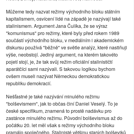
Můžeme tedy nazvat režimy východního bloku státním
kapitalismem, osvícení lidé na západě je nazývají také
stalinismem. Argument Jana Čulíka, že se výraz
"komunismus" pro režimy, které byly před rokem 1989
součástí východního bloku, v mediálním i akademickém
diskursu používá "běžně" ve světle analýz, které nastiňuji
výše, neobstojí. Jediný argument, na kterém takovéto
pojetí stojí, je, že tak svůj režim oficiální stalinističtí
aparátčíci sami nazývali. S takovou logikou bychom
ovšem museli nazývat Německou demokratickou
republiku demokracií.
Nešťastné je také nazývání minulého režimu
"bolševismem", jak to občas činí Daniel Veselý. To je
české specifikum, znamená to prostě nadávku pro
zastánce minulého režimu. Původní bolševismus až do
počátku 20. let měl však s režimy východního bloku
pramálo společného. Stalinisté většinu starých bolševiků