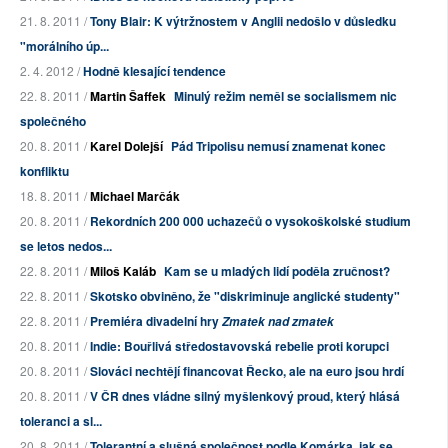
21. 8. 2011 /
Tony Blair: K výtržnostem v Anglii nedošlo v důsledku
"morálního úp...
2. 4. 2012 /
Hodně klesající tendence
22. 8. 2011 /
Martin Šaffek
Minulý režim neměl se socialismem nic
společného
20. 8. 2011 /
Karel Dolejší
Pád Tripolisu nemusí znamenat konec
konfliktu
18. 8. 2011 /
Michael Marčák
20. 8. 2011 /
Rekordních 200 000 uchazečů o vysokoškolské studium
se letos nedos...
22. 8. 2011 /
Miloš Kaláb
Kam se u mladých lidí poděla zručnost?
22. 8. 2011 /
Skotsko obviněno, že "diskriminuje anglické studenty"
22. 8. 2011 /
Premiéra divadelní hry
Zmatek nad zmatek
20. 8. 2011 /
Indie: Bouřlivá středostavovská rebelie proti korupci
20. 8. 2011 /
Slováci nechtějí financovat Řecko, ale na euro jsou hrdí
20. 8. 2011 /
V ČR dnes vládne silný myšlenkový proud, který hlásá
toleranci a sl...
20. 8. 2011 /
Tolerantní a slušná společnost podle Komárka, jak se