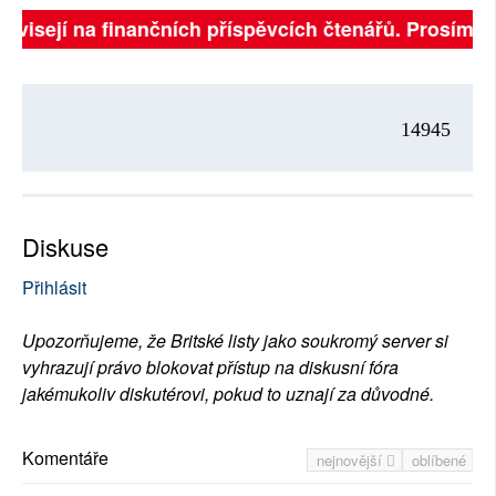
závisejí na finančních příspěvcích čtenářů. Prosíme, p
14945
Diskuse
Přihlásit
Upozorňujeme, že Britské listy jako soukromý server si
vyhrazují právo blokovat přístup na diskusní fóra
jakémukoliv diskutérovi, pokud to uznají za důvodné.
Komentáře
nejnovější
oblíbené