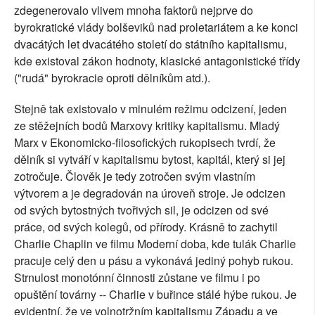
zdegenerovalo vlivem mnoha faktorů nejprve do
byrokratické vlády bolševiků nad proletariátem a ke konci
dvacátých let dvacátého století do státního kapitalismu,
kde existoval zákon hodnoty, klasické antagonistické třídy
("rudá" byrokracie oproti dělníkům atd.).
Stejně tak existovalo v minulém režimu odcizení, jeden
ze stěžejních bodů Marxovy kritiky kapitalismu. Mladý
Marx v Ekonomicko-filosofických rukopisech tvrdí, že
dělník si vytváří v kapitalismu bytost, kapitál, který si jej
zotročuje. Člověk je tedy zotročen svým vlastním
výtvorem a je degradován na úroveň stroje. Je odcizen
od svých bytostných tvořivých sil, je odcizen od své
práce, od svých kolegů, od přírody. Krásně to zachytil
Charlie Chaplin ve filmu Moderní doba, kde tulák Charlie
pracuje celý den u pásu a vykonává jediný pohyb rukou.
Strnulost monotónní činnosti zůstane ve filmu i po
opuštění továrny -- Charlie v buřince stálé hýbe rukou. Je
evidentní, že ve volnotržním kapitalismu Západu a ve