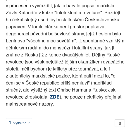
v procesech vyvraždili, jak to barvitě popsal marxista
Záviš Kalandra v knize "Intelektuál a revoluce". Později
ho čekal stejný osud, byl v stalinském Československu
popraven. V tomto článku není prostor popisovat
degeneraci původní bolševické strany, jejíž heslem bylo
Leninovo "všechnu moc sovětům", tj. spontánně vzniklým
dělnickým radám, do monstrózní totalitní strany, jak ji
známe z Ruska již z konce dvacátých let. Dějiny Ruské
revoluce jsou však nejdůležitějším okamžikem dvacátého
století, měli bychom je kriticky přezkoumávat, a to i
z autenticky marxistické pozice, která patří mezi to, "o
čem se v České republice příliš nemluví" (například
stručný, ale výstižný text Chrise Harmana Rusko: Jak
revoluce ztroskotala
ZDE
), ne pouze nekriticky přejímat
mainstreamové názory.
0
Vytisknout