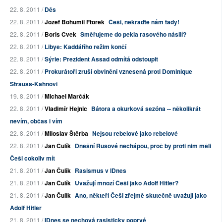
22. 8. 2011 /
Děs
22. 8. 2011 /
Jozef Bohumil Ftorek
Češi, nekraďte nám tady!
22. 8. 2011 /
Boris Cvek
Směřujeme do pekla rasového násilí?
22. 8. 2011 /
Libye: Kaddáfího režim končí
22. 8. 2011 /
Sýrie: Prezident Assad odmítá odstoupit
22. 8. 2011 /
Prokurátoři zruší obvinění vznesená proti Dominique
Strauss-Kahnovi
19. 8. 2011 /
Michael Marčák
22. 8. 2011 /
Vladimír Hejnic
Bátora a okurková sezóna -- několikrát
nevím, občas i vím
22. 8. 2011 /
Miloslav Štěrba
Nejsou rebelové jako rebelové
22. 8. 2011 /
Jan Čulík
Dnešní Rusové nechápou, proč by proti nim měli
Češi cokoliv mít
21. 8. 2011 /
Jan Čulík
Rasismus v IDnes
21. 8. 2011 /
Jan Čulík
Uvažují mnozí Češi jako Adolf Hitler?
21. 8. 2011 /
Jan Čulík
Ano, někteří Češi zřejmě skutečně uvažují jako
Adolf Hitler
21. 8. 2011 /
IDnes se nechová rasisticky poprvé