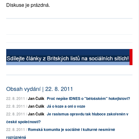
Diskuse je prázdná.
Obsah vydání | 22. 8. 2011
22. 8. 2011 /
Jan Čulík
Proč nepíše IDNES o "bělošském" hokejistovi?
22. 8. 2011 /
Jan Čulík
Já o koze a oni o voze
22. 8. 2011 /
Jan Čulík
Je rasismus opravdu tak hluboce zakořeněn v
české společnosti?
22. 8. 2011 /
Romská komunita je sociálně i kulturně nesmírně
rozrůzněná