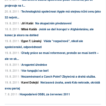
projevuje na f...
20. 8. 2011 /
Technologická společnost Apple má stejnou tržní cenu jako
32 největ...
19. 8. 2011 /
Jiří Kalát
Na okupačním představení
18. 8. 2011 /
Miloš Kaláb
Ještě se daří korupci v Afghánistánu, ale
konec je skoro na dohled
19. 8. 2011 /
Egon T. Lánský
Vláda "rozpočtové", nikoli ale
společenské, odpovědnosti
19. 8. 2011 /
Úřady práce se musí reformovat, protože se musí šetřit --
ale ve sk...
19. 8. 2011 /
Arogantní úřednice
19. 8. 2011 /
Vše fungující se boří
19. 8. 2011 /
Nezaměstnaní a Czech Point? Zbytečná a drahá služba.
19. 8. 2011 /
Karel Dolejší
Nečasová úvaha, aneb Kdo nekrade, okrádá
svou partaj
7. 8. 2011 /
Hospodaření OSBL za červenec 2011