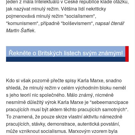
jeden z mála intelektuálů v České republice klade otázku,
SOCIÁLNÍ SÍTĚ
jak nazývat minulý režim. Většina lidí nekriticky
pojmenovává minulý režim "socialismem",
RUBRIKY
"komunismem", případně "bolševismem",
napsal čtenář
Martin Šaffek
.
PLNÁ VERZE STRÁNEK
Kdo si však pozorně přečte spisy Karla Marxe, snadno
shledá, že minulý režim v celém východním bloku neměl
s jeho teorií nic společného. Málo známý, nicméně
nesmírně důležitý výrok Karla Marxe je "sebeemancipace
pracujících musí být aktem těchto pracujících samotných".
To znamená, že pouze skrze vlastní aktivitu námezdně
pracujících, stávky, demonstrace, autentická povstání,
může vzniknout socialismus. Marxovým vzorem byla