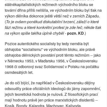
státněkapitalistických režimech východního bloku se
tovární dřina příliš nelišila, ve východním bloku byl tlak na
výkon dělníka dokonce ještě větší než v zemích Západu.
(
To je ovšem poněkud diskutabilní tvrzení, záleží o které
fázi režimu a které konkrétní profesi je zde řeč; někde tlak
na výkon spíše takřka úplně chyběl
-
pozn. KD
.)
Pozice autentického socialisty by tedy neměla být
obhajoba "socialismu" ve východním bloku, ale právě
obhajoba dělnických povstání proti těmto režimům -- jako
v Německu 1953, v Maďarsku 1956, v Československu
1968 či odborový svaz Solidarnosć v Polsku na počátku
osmdesátých let.
Je do očí bijící, že například v Československu dějiny
odsoudily práce oficiálních ideologů do jámy zapomnění,
jejich teoretická hodnota je nulová. Z filosofických prací
mají hodnotu právě jen práce marxistických disidentů --
Kosík, Bondy, Kalandra, Machovec, Kalivoda.