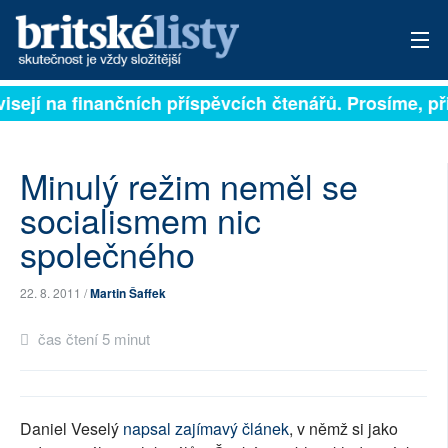
visejí na finančních příspěvcích čtenářů. Prosíme, při
PŘIHLÁSIT
AKTUÁLNÍ VYDÁNÍ
Minulý režim neměl se
ARCHIV
socialismem nic
společného
ROZHOVORY
TÉMATA
22. 8. 2011 /
Martin Šaffek
NEJČTENĚJŠÍ ZA 7 DNÍ
čas čtení 5 minut
AUTOŘI
PŘÍSPĚVKY NA PROVOZ
Daniel Veselý
napsal zajímavý článek
, v němž si jako