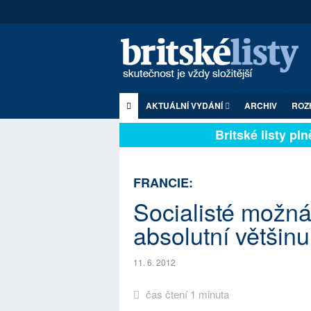
AKTUÁLNÍ VYDÁNÍ
ARCHIV
ROZ
Britské listy plně
FRANCIE:
Socialisté možná
absolutní většinu
11. 6. 2012
čas čtení 1 minuta