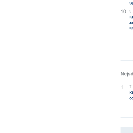
S
3.
Kl
za
s
Nejsd
7.
Kl
od