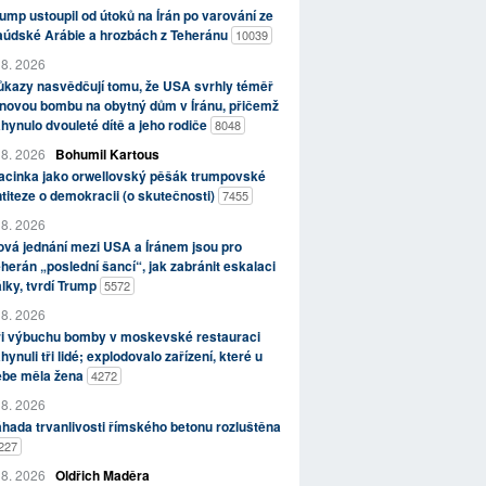
ump ustoupil od útoků na Írán po varování ze
aúdské Arábie a hrozbách z Teheránu
10039
 8. 2026
kazy nasvědčují tomu, že USA svrhly téměř
novou bombu na obytný dům v Íránu, přičemž
hynulo dvouleté dítě a jeho rodiče
8048
 8. 2026
Bohumil Kartous
acinka jako orwellovský pěšák trumpovské
titeze o demokracii (o skutečnosti)
7455
 8. 2026
vá jednání mezi USA a Íránem jsou pro
herán „poslední šancí“, jak zabránit eskalaci
lky, tvrdí Trump
5572
 8. 2026
ři výbuchu bomby v moskevské restauraci
hynuli tři lidé; explodovalo zařízení, které u
ebe měla žena
4272
 8. 2026
hada trvanlivosti římského betonu rozluštěna
227
 8. 2026
Oldřich Maděra