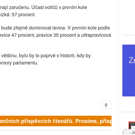
mají zaručenu. Účast voličů v prvním kole
ízká: 57 procent.
ude zřejmě dominovat levice. V prvním kole podle
vice 47 procent, pravice 35 procent a ultrapravicová
většinu, bylo by to poprvé v historii, kdy by
komory parlamentu.
0
ančních příspěvcích čtenářů. Prosíme, přispějte. ➥