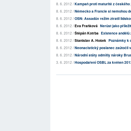
8. 6. 2012 /
Kampaň proti maturitě z českého j
8. 6. 2012 /
Německo a Francie si nemohou do
8. 6. 2012 /
OSN: Assadův režim ztratil lidsko
8. 6. 2012 /
Eva Fraňková
Nerůst jako příleži
8. 6. 2012 /
Štěpán Kotrba
Existence andělů 
8. 6. 2012 /
Stanislav A. Hošek
Poznámky k c
8. 6. 2012 /
Neonacistický poslanec zaútočil v 
8. 6. 2012 /
Národní státy odmítly nároky Bru
3. 6. 2012 /
Hospodaření OSBL za květen 201