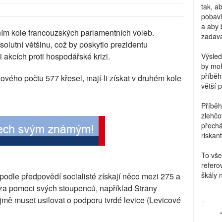
tak, a
pobavi
a aby 
ím kole francouzských parlamentních voleb.
zadava
olutní většinu, což by poskytlo prezidentu
 akcích proti hospodářské krizi.
Výsled
by moh
příběh
kového počtu 577 křesel, mají-li získat v druhém kole
větší 
Příběh
zlehčo
přechá
riskant
To vše
refero
škály 
 podle předpovědí socialisté získají něco mezi 275 a
ý za pomoci svých stoupenců, například Strany
mě muset usilovat o podporu tvrdé levice (Levicové