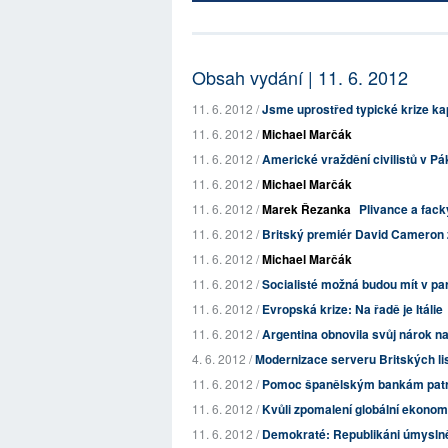
Obsah vydání | 11. 6. 2012
11. 6. 2012 /
Jsme uprostřed typické krize kap
11. 6. 2012 /
Michael Marčák
11. 6. 2012 /
Americké vraždění civilistů v Pák
11. 6. 2012 /
Michael Marčák
11. 6. 2012 /
Marek Řezanka
Plivance a fack
11. 6. 2012 /
Britský premiér David Cameron
11. 6. 2012 /
Michael Marčák
11. 6. 2012 /
Socialisté možná budou mít v pa
11. 6. 2012 /
Evropská krize: Na řadě je Itálie
11. 6. 2012 /
Argentina obnovila svůj nárok n
4. 6. 2012 /
Modernizace serveru Britských li
11. 6. 2012 /
Pomoc španělským bankám patrn
11. 6. 2012 /
Kvůli zpomalení globální ekonom
11. 6. 2012 /
Demokraté: Republikáni úmyslně