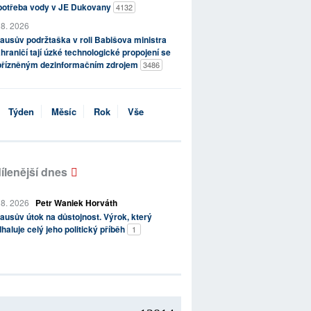
potřeba vody v JE Dukovany
4132
 8. 2026
ausův podržtaška v roli Babišova ministra
hraničí tají úzké technologické propojení se
přízněným dezinformačním zdrojem
3486
Týden
Měsíc
Rok
Vše
ílenější dnes
 8. 2026
Petr Waniek Horváth
ausův útok na důstojnost. Výrok, který
haluje celý jeho politický příběh
1