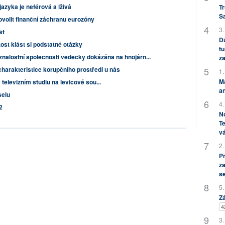
azyka je neférová a lživá
Tr
S
volit finanční záchranu eurozóny
3.
st
Dů
tost klást si podstatné otázky
tu
znalostní společnosti vědecky dokázána na hnojárn...
za
harakteristice korupčního prostředí u nás
1.
M
televizním studiu na levicové sou...
an
selu
4.
2
No
Te
vá
2.
P
za
s
5.
Zá
4
3.