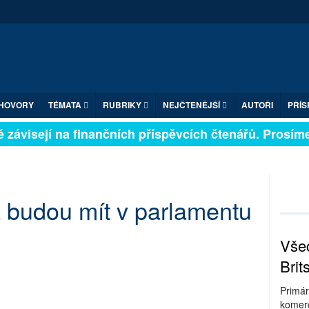
HOVORY
TÉMATA
RUBRIKY
NEJČTENĚJŠÍ
AUTOŘI
PŘÍS
 závisejí na finančních příspěvcích čtenářů. Prosíme, 
 budou mít v parlamentu
Všec
Brit
Primár
komerc