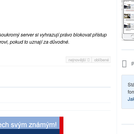
soukromý server si vyhrazují právo blokovat přístup
rovi, pokud to uznají za důvodné.
nejnovější
oblíbené
P
St
for
Ja