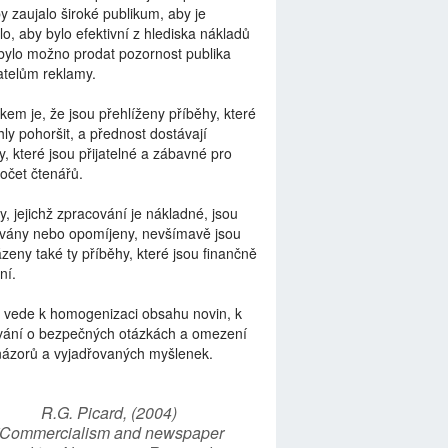
by zaujalo široké publikum, aby je
lo, aby bylo efektivní z hlediska nákladů
bylo možno prodat pozornost publika
telům reklamy.
kem je, že jsou přehlíženy příběhy, které
ly pohoršit, a přednost dostávají
y, které jsou přijatelné a zábavné pro
počet čtenářů.
y, jejichž zpracování je nákladné, jsou
vány nebo opomíjeny, nevšímavě jsou
zeny také ty příběhy, které jsou finančně
ní.
 vede k homogenizaci obsahu novin, k
vání o bezpečných otázkách a omezení
názorů a vyjadřovaných myšlenek.
R.G. Picard, (2004)
“Commercialism and newspaper