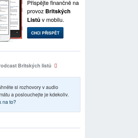
Přispějte finančně na
provoz
Britských
v mobilu.
Listů
CHCI PŘISPĚT
odcast Britských listů
áhněte si rozhovory v audio
mátu a poslouchejte je kdekoliv.
k na to?