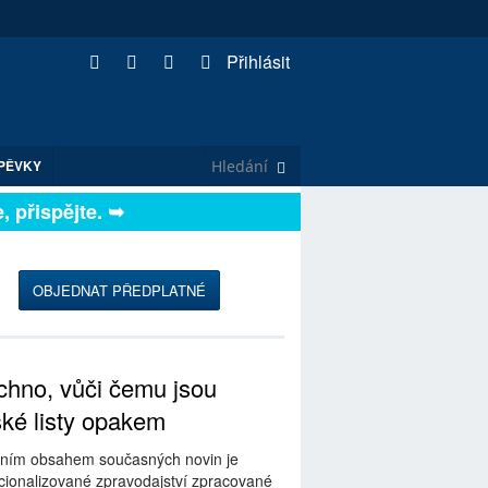
Přihlásit
PĚVKY
přispějte. ➥
OBJEDNAT PŘEDPLATNÉ
hno, vůči čemu jsou
ské listy opakem
ním obsahem současných novin je
ionalizované zpravodajství zpracované