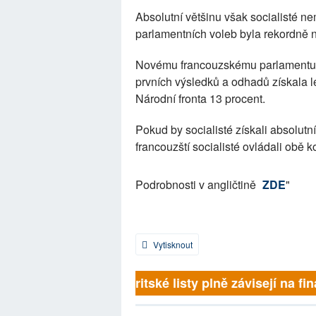
Absolutní většinu však socialisté ne
parlamentních voleb byla rekordně n
Novému francouzskému parlamentu b
prvních výsledků a odhadů získala le
Národní fronta 13 procent.
Pokud by socialisté získali absolutní 
francouzští socialisté ovládali obě 
Podrobnosti v angličtině
ZDE
"
Vytisknout
Britské listy plně závisejí na fin