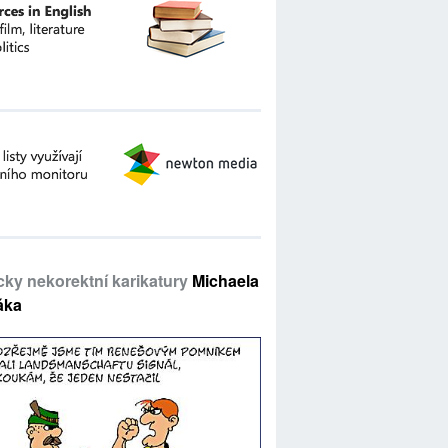
icky nekorektní karikatury
Michaela
áka