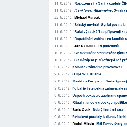
11. 6. 2012 /
Rozložení sil v Sýrii vyžaduje ČI
11. 6. 2012 /
: Syrský r
Frankfurter Allgemeine
22. 5. 2012 /
Michael Marčák
11. 6. 2012 /
Britský novinář: Syrští povstalci
11. 6. 2012 /
Ruští výsadkáři se připravují k n
11. 6. 2012 /
Republikáni začínají na kandidat
11. 6. 2012 /
Jan Kadubec
Tři podvodníci
10. 6. 2012 /
Člen českého fotbalového týmu se
10. 6. 2012 /
Státní zájem je důležitější než p
9. 6. 2012 /
Kalousek záměrně provokoval
9. 6. 2012 /
O úpadku Británie
9. 6. 2012 /
Roubini a Ferguson: Berlín ignoruje
9. 6. 2012 /
Fotbal je jistě pěkná zábava, ale 
9. 6. 2012 /
Úspěch pokusu o záchranu španě
9. 6. 2012 /
Rituální tance evropských politiků
9. 6. 2012 /
Boris Cvek
Dobrý literární text
9. 6. 2012 /
Fotbalové paralely k dluhové krizi
8. 6. 2012 /
Radek Mikula
Měl Rath v úterý 