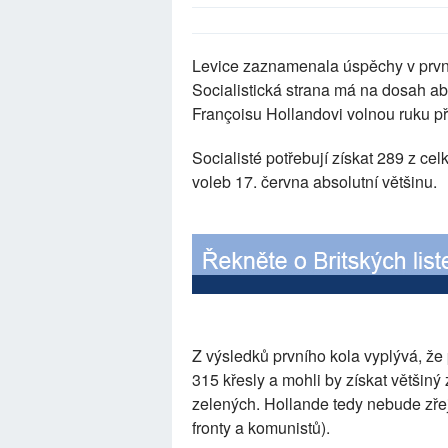
Levice zaznamenala úspěchy v prvn
Socialistická strana má na dosah abs
Françoisu Hollandovi volnou ruku při
Socialisté potřebují získat 289 z cel
voleb 17. června absolutní většinu.
Z výsledků prvního kola vyplývá, že
315 křesly a mohli by získat většin
zelených. Hollande tedy nebude zřej
fronty a komunistů).