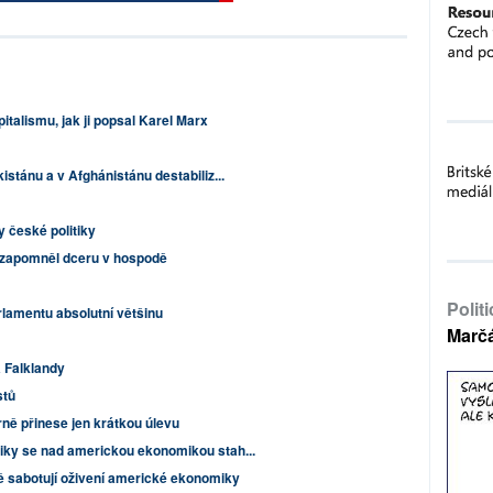
italismu, jak ji popsal Karel Marx
istánu a v Afghánistánu destabiliz...
y české politiky
 zapomněl dceru v hospodě
Polit
rlamentu absolutní většinu
Marč
a Falklandy
stů
ě přinese jen krátkou úlevu
iky se nad americkou ekonomikou stah...
 sabotují oživení americké ekonomiky