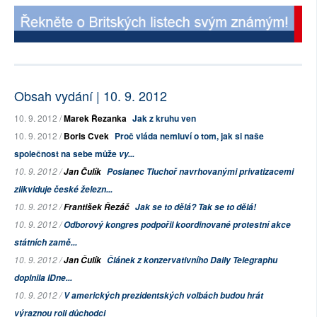
Obsah vydání | 10. 9. 2012
10. 9. 2012 /
Marek Řezanka
Jak z kruhu ven
10. 9. 2012 /
Boris Cvek
Proč vláda nemluví o tom, jak si naše
společnost na sebe může
vy...
10. 9. 2012 /
Jan Čulík
Poslanec Tluchoř navrhovanými privatizacemi
zlikviduje české železn...
10. 9. 2012 /
František Řezáč
Jak se to dělá? Tak se to dělá!
10. 9. 2012 /
Odborový kongres podpořil koordinované protestní akce
státních zamě...
10. 9. 2012 /
Jan Čulík
Článek z konzervativního
Daily Telegraphu
doplnila
IDne...
10. 9. 2012 /
V amerických prezidentských volbách budou hrát
výraznou roli důchodci