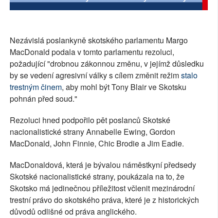
SOCIÁLNÍ SÍTĚ
RUBRIKY
Nezávislá poslankyně skotského parlamentu Margo
MacDonald podala v tomto parlamentu rezoluci,
PLNÁ VERZE STRÁNEK
požadující "drobnou zákonnou změnu, v jejímž důsledku
by se vedení agresivní války s cílem změnit režim
stalo
trestným činem
, aby mohl být Tony Blair ve Skotsku
pohnán před soud."
Rezoluci hned podpořilo pět poslanců Skotské
nacionalistické strany Annabelle Ewing, Gordon
MacDonald, John Finnie, Chic Brodie a Jim Eadie.
MacDonaldová, která je bývalou náměstkyní předsedy
Skotské nacionalistické strany, poukázala na to, že
Skotsko má jedinečnou příležitost včlenit mezinárodní
trestní právo do skotského práva, které je z historických
důvodů odlišné od práva anglického.