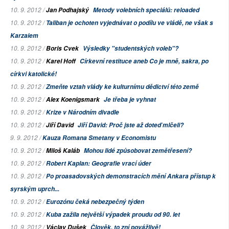
10. 9. 2012 /
Jan Podhajský
Metody volebních speciálů: reloaded
10. 9. 2012 /
Taliban je ochoten vyjednávat o podílu ve vládě, ne však s
Karzaiem
10. 9. 2012 /
Boris Cvek
Výsledky "studentských voleb"?
10. 9. 2012 /
Karel Hoff
Církevní restituce aneb Co je mně, sakra, po
církvi katolické!
10. 9. 2012 /
Zmeňte vztah vlády ke kulturnímu dědictví této země
10. 9. 2012 /
Alex Koenigsmark
Je třeba je vyhnat
10. 9. 2012 /
Krize v Národním divadle
10. 9. 2012 /
Jiří David
Jiří David: Proč jste až doteď mlčeli?
9. 9. 2012 /
Kauza Romana Smetany v
Economistu
10. 9. 2012 /
Miloš Kaláb
Mohou lidé způsobovat zemětřesení?
10. 9. 2012 /
Robert Kaplan: Geografie vrací úder
10. 9. 2012 /
Po proasadovských demonstracích mění Ankara přístup k
syrským uprch...
10. 9. 2012 /
Eurozónu čeká nebezpečný týden
10. 9. 2012 /
Kuba zažila největší výpadek proudu od 90. let
10. 9. 2012 /
Václav Dušek
Člověk, to zní povážlivě!