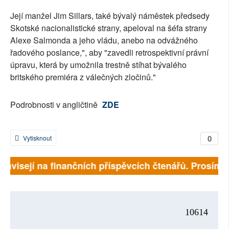
Její manžel Jim Sillars, také bývalý náměstek předsedy
Skotské nacionalistické strany, apeloval na šéfa strany
Alexe Salmonda a jeho vládu, anebo na odvážného
řadového poslance,", aby "zavedli retrospektivní právní
úpravu, která by umožnila trestně stíhat bývalého
britského premiéra z válečných zločinů."
Podrobnosti v angličtině
ZDE
0
Vytisknout
 závisejí na finančních příspěvcích čtenářů. Prosíme, 
10614