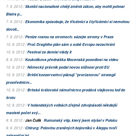
7. 9. 2012 /
Skotští nacionalisté chtějí změnit zákon, aby mohli pohnat
Blaira p...
7. 9. 2012 /
Ekonomika způsobuje, že třicátníci a čtyřicátnici si nemohou
dovoli...
7. 9. 2012 /
Peníze rostou na stromech: sázejte stromy v Praze
10. 9. 2012 /
Proč Draghiho plán sám o sobě Evropu nezachrání
10. 9. 2012 /
Festival za demisi vlády II
8. 9. 2012 /
Koukolíkova přednáška Mocenská posedlost na videu
10. 9. 2012 /
Německý právník podal novou stížnost proti EU
10. 9. 2012 /
Britští konzervativci plánují "prorůstovou" strategii
prostřednictv...
10. 9. 2012 /
Britské královské námořnictvo prodává vlajkovou loď do
šrotu
10. 9. 2012 /
V holandských volbách zřejmě zdvojnásobí někdejší
maoisté počet svý...
9. 9. 2012 /
Jan Čulík
Rumunský vtip, který jsem slyšel v Polsku
9. 9. 2012 /
Chirurg: Polovinu zraněných bojovníků v Aleppu tvoří
zahraniční isl...