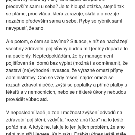
především sami u sebe? Je to hloupá otázka, stejně tak
se ptáme, proč vláda, která zdražuje, škrtá a omezuje
nezačne především sama u sebe. Ryby se rybník sami
nevypustí, že ano.
Ale potom, o čem se bavíme? Situace, v níž se nacházejí
všechny zdravotní pojišťovny budou mít jediný dopad a to
na pacienty. Nepředpokládám, že by management
pojišťoven šel domů bez výplat (možná i s odměnami), že
zastaví (ne)výhodné investice, že výrazně omezí příjmy
administrativy. Ono se vždy řešení najde: omezí se
rozsah zdravotní péče, zvýší se poplatky a přímé platby u
lékařů a v nemocnicích, nebo se některé úkony nebudou
provádět vůbec atd.
V neposlední řadě je zde i možnost zvýšení odvodů na
zdravotní pojištění, vždyť ta "rozežraná lůza" na to ještě
pořád má. A když ne, tak je to jen jejich problém, že ano
páni ministři Hegere, Kalousku, Drábku (dnes ještě stále