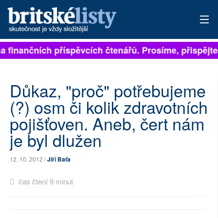
a finančních příspěvcích čtenářů. Prosíme, přispějte.
PŘIHLÁSIT
AKTUÁLNÍ VYDÁNÍ
Důkaz, "proč" potřebujeme
ARCHIV
(?) osm či kolik zdravotních
pojišťoven. Aneb, čert nám
ROZHOVORY
je byl dlužen
TÉMATA
12. 10. 2012 /
Jiří Baťa
NEJČTENĚJŠÍ ZA 7 DNÍ
čas čtení 9 minut
AUTOŘI
PŘÍSPĚVKY NA PROVOZ