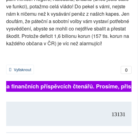
ve funkci), potažmo celá vládo! Do pekel s vámi, nejste
nám k ničemu než k vysávání peněz z našich kapes. Jen
doufám, že páteční a sobotní volby vám vystaví potřebné
vysvědčení, abyste se mohli co nejdříve sbalit a přestat
škodit. Protože deficit 1,6 bilionu korun (157 tis. korun na
každého občana v ČR) je víc než alarmující!
0
Vytisknout
í na finančních příspěvcích čtenářů. Prosíme, přispějt
13131