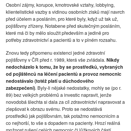
Osobní zájmy, korupce, kmotrovské vztahy, lobbying,
klientelistické vazby s vidinou osobních zisků mají navrch
před účelem a posláním, pro které byly, když už tak už,
pojišťovny zřízeny. Notabene před skutečným posláním,
které má či by mělo sloužit především a jedině pro
potřeby zdravotnictví a pacientů a to v plném rozsahu.
Znovu tedy připomenu existenci jedné zdravotní
pojišťovny v ČR před r. 1989, která vše zvládala.
Nikdy
nedocházelo k tomu, že by se prostředků, vybraných
od pojištěnců na léčení pacientů a provoz nemocnic
nedostávalo (totéž platí u důchodového
zabezpečení)
. Byly-li nějaké nedostatky, mohly se (po r.
89) bez velkých problémů a investic napravit, jenže
novodobá šlechta si dala za cíl zdravotnictví napravovat a
zlepšovat k obrazu svému. Proto se nedostává
prostředků jak pojišťovnám, tak potažmo nemocnicím a
co nejhorší, to vše s dopadem na pacienty. Hrozí reálná
možnost rušení celých nemocnic či lůžkových částí,