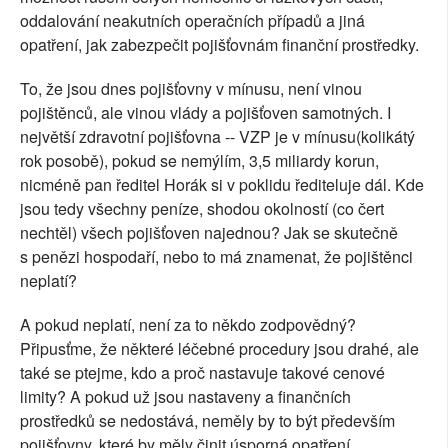
oddalování neakutních operačních případů a jiná
opatření, jak zabezpečit pojišťovnám finanční prostředky.
To, že jsou dnes pojišťovny v mínusu, není vinou
pojištěnců, ale vinou vlády a pojišťoven samotných. I
největší zdravotní pojišťovna -- VZP je v mínusu(kolikátý
rok posobě), pokud se nemýlím, 3,5 miliardy korun,
nicméně pan ředitel Horák si v poklidu řediteluje dál. Kde
jsou tedy všechny peníze, shodou okolností (co čert
nechtěl) všech pojišťoven najednou? Jak se skutečně
s penězi hospodaří, nebo to má znamenat, že pojištěnci
neplatí?
A pokud neplatí, není za to někdo zodpovědný?
Připusťme, že některé léčebné procedury jsou drahé, ale
také se ptejme, kdo a proč nastavuje takové cenové
limity? A pokud už jsou nastaveny a finančních
prostředků se nedostává, neměly by to být především
pojišťovny, které by měly činit úsporná opatření