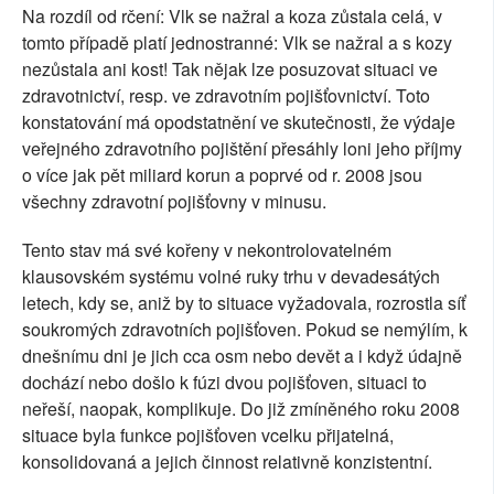
Na rozdíl od rčení: Vlk se nažral a koza zůstala celá, v
SOCIÁLNÍ SÍTĚ
tomto případě platí jednostranné: Vlk se nažral a s kozy
nezůstala ani kost! Tak nějak lze posuzovat situaci ve
RUBRIKY
zdravotnictví, resp. ve zdravotním pojišťovnictví. Toto
konstatování má opodstatnění ve skutečnosti, že výdaje
PLNÁ VERZE STRÁNEK
veřejného zdravotního pojištění přesáhly loni jeho příjmy
o více jak pět miliard korun a poprvé od r. 2008 jsou
všechny zdravotní pojišťovny v minusu.
Tento stav má své kořeny v nekontrolovatelném
klausovském systému volné ruky trhu v devadesátých
letech, kdy se, aniž by to situace vyžadovala, rozrostla síť
soukromých zdravotních pojišťoven. Pokud se nemýlím, k
dnešnímu dni je jich cca osm nebo devět a i když údajně
dochází nebo došlo k fúzi dvou pojišťoven, situaci to
neřeší, naopak, komplikuje. Do již zmíněného roku 2008
situace byla funkce pojišťoven vcelku přijatelná,
konsolidovaná a jejich činnost relativně konzistentní.