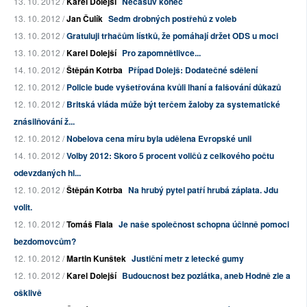
13. 10. 2012 /
Karel Dolejší
Nečasův konec
13. 10. 2012 /
Jan Čulík
Sedm drobných postřehů z voleb
13. 10. 2012 /
Gratuluji trhačům lístků, že pomáhají držet ODS u moci
13. 10. 2012 /
Karel Dolejší
Pro zapomnětlivce...
14. 10. 2012 /
Štěpán Kotrba
Případ Dolejš: Dodatečné sdělení
12. 10. 2012 /
Policie bude vyšetřována kvůli lhaní a falšování důkazů
12. 10. 2012 /
Britská vláda může být terčem žaloby za systematické
znásilňování ž...
12. 10. 2012 /
Nobelova cena míru byla udělena Evropské unii
14. 10. 2012 /
Volby 2012: Skoro 5 procent voličů z celkového počtu
odevzdaných hl...
12. 10. 2012 /
Štěpán Kotrba
Na hrubý pytel patří hrubá záplata. Jdu
volit.
12. 10. 2012 /
Tomáš Fiala
Je naše společnost schopna účinně pomoci
bezdomovcům?
12. 10. 2012 /
Martin Kunštek
Justiční metr z letecké gumy
12. 10. 2012 /
Karel Dolejší
Budoucnost bez pozlátka, aneb Hodně zle a
ošklivě