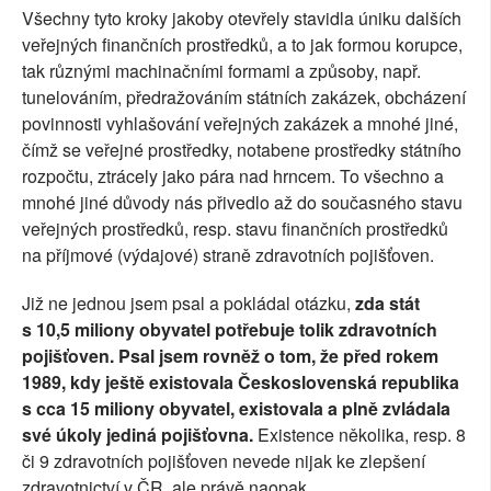
Všechny tyto kroky jakoby otevřely stavidla úniku dalších
veřejných finančních prostředků, a to jak formou korupce,
tak různými machinačními formami a způsoby, např.
tunelováním, předražováním státních zakázek, obcházení
povinnosti vyhlašování veřejných zakázek a mnohé jiné,
čímž se veřejné prostředky, notabene prostředky státního
rozpočtu, ztrácely jako pára nad hrncem. To všechno a
mnohé jiné důvody nás přivedlo až do současného stavu
veřejných prostředků, resp. stavu finančních prostředků
na příjmové (výdajové) straně zdravotních pojišťoven.
Již ne jednou jsem psal a pokládal otázku,
zda stát
s 10,5 miliony obyvatel potřebuje tolik zdravotních
pojišťoven. Psal jsem rovněž o tom, že před rokem
1989, kdy ještě existovala Československá republika
s cca 15 miliony obyvatel, existovala a plně zvládala
své úkoly jediná pojišťovna.
Existence několika, resp. 8
či 9 zdravotních pojišťoven nevede nijak ke zlepšení
zdravotnictví v ČR, ale právě naopak.