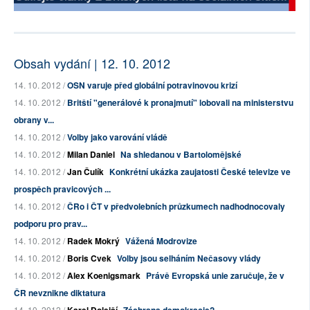
Obsah vydání | 12. 10. 2012
14. 10. 2012 /
OSN varuje před globální potravinovou krizí
14. 10. 2012 /
Britští "generálové k pronajmutí" lobovali na ministerstvu
obrany v...
14. 10. 2012 /
Volby jako varování vládě
14. 10. 2012 /
Milan Daniel
Na shledanou v Bartolomějské
14. 10. 2012 /
Jan Čulík
Konkrétní ukázka zaujatosti České televize ve
prospěch pravicových ...
14. 10. 2012 /
ČRo i ČT v předvolebních průzkumech nadhodnocovaly
podporu pro prav...
14. 10. 2012 /
Radek Mokrý
Vážená Modrovize
14. 10. 2012 /
Boris Cvek
Volby jsou selháním Nečasovy vlády
14. 10. 2012 /
Alex Koenigsmark
Právě Evropská unie zaručuje, že v
ČR nevznikne diktatura
14. 10. 2012 /