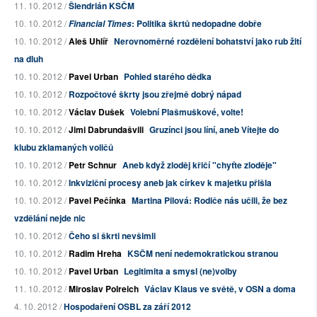
11. 10. 2012 /
Šlendrián KSČM
10. 10. 2012 /
: Politika škrtů nedopadne dobře
Financial Times
10. 10. 2012 /
Aleš Uhlíř
Nerovnoměrné rozdělení bohatství jako rub žití
na dluh
10. 10. 2012 /
Pavel Urban
Pohled starého dědka
10. 10. 2012 /
Rozpočtové škrty jsou zřejmě dobrý nápad
10. 10. 2012 /
Václav Dušek
Volební Plašmuškové, volte!
10. 10. 2012 /
Jimi Dabrundašvili
Gruzínci jsou líní, aneb Vítejte do
klubu zklamaných voličů
10. 10. 2012 /
Petr Schnur
Aneb když zloděj křičí "chyťte zloděje"
10. 10. 2012 /
Inkviziční procesy aneb jak církev k majetku přišla
10. 10. 2012 /
Pavel Pečínka
Martina Pilová: Rodiče nás učili, že bez
vzdělání nejde nic
10. 10. 2012 /
Čeho si škrti nevšimli
10. 10. 2012 /
Radim Hreha
KSČM není nedemokratickou stranou
10. 10. 2012 /
Pavel Urban
Legitimita a smysl (ne)volby
11. 10. 2012 /
Miroslav Polreich
Václav Klaus ve světě, v OSN a doma
4. 10. 2012 /
Hospodaření OSBL za září 2012