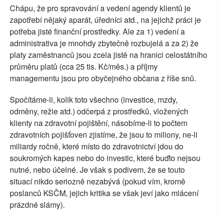
Chápu, že pro spravování a vedení agendy klientů je
zapotřebí nějaký aparát, úředníci atd., na jejichž práci je
potřeba jisté finanční prostředky. Ale za 1) vedení a
administrativa je mnohdy zbytečně rozbujelá a za 2) že
platy zaměstnanců jsou zcela jistě na hranici celostátního
průměru platů (cca 25 tis. Kč/měs.) a příjmy
managementu jsou pro obyčejného občana z říše snů.
Spočítáme-li, kolik toto všechno (investice, mzdy,
odměny, režie atd.) odčerpá z prostředků, vložených
klienty na zdravotní pojištění, násobíme-li to počtem
zdravotních pojišťoven zjistíme, že jsou to miliony, ne-li
miliardy ročně, které místo do zdravotnictví jdou do
soukromých kapes nebo do investic, které buďto nejsou
nutné, nebo účelné. Je však s podivem, že se touto
situací nikdo seriozně nezabývá (pokud vím, kromě
poslanců KSČM, jejich kritika se však jeví jako mlácení
prázdné slámy).