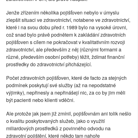
Jenže zřízením několika pojišťoven nebylo v úmyslu
zlepšit situaci ve zdravotnictví, notabene ve zdravotnictví,
které i na svou dobu před r. 1989 bylo na vysoké úrovni,
což snad bylo právě podnětem k zakládání zdravotních
pojišťoven s cílem ne pokračovat v kvalitativním rozvoji
zdravotnictví, ale především z něj (různými formami a
různé, především osobní potřeby) těžit, ždímat finanční
prostředky do zdravotnictví přicházející.
Počet zdravotních pojišťoven, které de facto za stejných
podmínek poskytují své služby (až na nepodstatné
výjimky), nepřinesly a nepřinášejí nic, za co by jim měli
být pacienti nebo klienti vděčni.
Ale protože jak jsem již zmínil, pojišťovnám ani tolik nešlo
o kvalitu poskytovaných služeb, jako o využití
miliardových prostředků z povinného odvodu na
zdravotní pojištění, které někdo tam nahoře