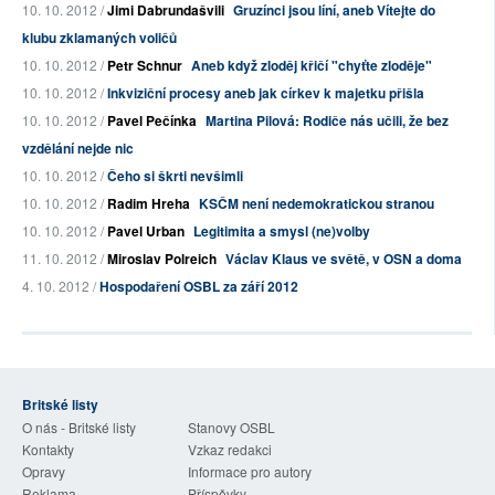
10. 10. 2012 /
Jimi Dabrundašvili
Gruzínci jsou líní, aneb Vítejte do
klubu zklamaných voličů
10. 10. 2012 /
Petr Schnur
Aneb když zloděj křičí "chyťte zloděje"
10. 10. 2012 /
Inkviziční procesy aneb jak církev k majetku přišla
10. 10. 2012 /
Pavel Pečínka
Martina Pilová: Rodiče nás učili, že bez
vzdělání nejde nic
10. 10. 2012 /
Čeho si škrti nevšimli
10. 10. 2012 /
Radim Hreha
KSČM není nedemokratickou stranou
10. 10. 2012 /
Pavel Urban
Legitimita a smysl (ne)volby
11. 10. 2012 /
Miroslav Polreich
Václav Klaus ve světě, v OSN a doma
4. 10. 2012 /
Hospodaření OSBL za září 2012
Britské listy
O nás - Britské listy
Stanovy OSBL
Kontakty
Vzkaz redakci
Opravy
Informace pro autory
Reklama
Příspěvky