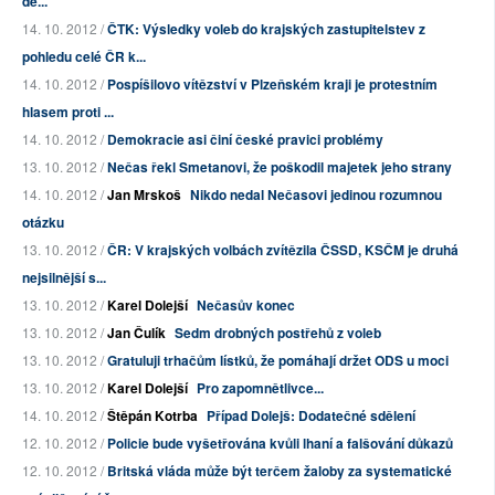
de...
14. 10. 2012 /
ČTK: Výsledky voleb do krajských zastupitelstev z
pohledu celé ČR k...
14. 10. 2012 /
Pospíšilovo vítězství v Plzeňském kraji je protestním
hlasem proti ...
14. 10. 2012 /
Demokracie asi činí české pravici problémy
13. 10. 2012 /
Nečas řekl Smetanovi, že poškodil majetek jeho strany
14. 10. 2012 /
Jan Mrskoš
Nikdo nedal Nečasovi jedinou rozumnou
otázku
13. 10. 2012 /
ČR: V krajských volbách zvítězila ČSSD, KSČM je druhá
nejsilnější s...
13. 10. 2012 /
Karel Dolejší
Nečasův konec
13. 10. 2012 /
Jan Čulík
Sedm drobných postřehů z voleb
13. 10. 2012 /
Gratuluji trhačům lístků, že pomáhají držet ODS u moci
13. 10. 2012 /
Karel Dolejší
Pro zapomnětlivce...
14. 10. 2012 /
Štěpán Kotrba
Případ Dolejš: Dodatečné sdělení
12. 10. 2012 /
Policie bude vyšetřována kvůli lhaní a falšování důkazů
12. 10. 2012 /
Britská vláda může být terčem žaloby za systematické