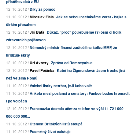
přistěhovalců z EU
12. 10. 2012 /
Díky za pomoc
11. 10. 2012 /
Miroslav Fiala
Jak se sebou necháváme vorat - bajka s
širším přesahem
12. 10. 2012 /
Jiří Baťa
Důkaz, "proč" potřebujeme (?) osm či kolik
zdravotních pojišťoven....
12. 10. 2012 /
Německý ministr financí zaútočil na šéfku MMF, že
kritizuje škrty
12. 10. 2012 /
Uri Avnery
Zpráva od Romneyahua
12. 10. 2012 /
Pavel Pečínka
Kateřina Žigmundová: Jsem trochu jiná
než většina Romů
11. 10. 2012 /
Volební lístky netrhat, je-li koho volit
11. 10. 2012 /
Anketa mezi poslanci a senátory: Funkce budou hromadit
i po volbách
12. 10. 2012 /
Francouzka dostala účet za telefon ve výši 11 721 000
000 000 000...
11. 10. 2012 /
Čtenost Britských listů stoupá
11. 10. 2012 /
Posmrtný život existuje