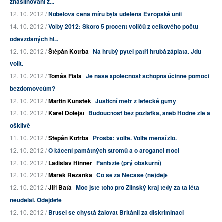
znásilňování ž...
12. 10. 2012 /
Nobelova cena míru byla udělena Evropské unii
14. 10. 2012 /
Volby 2012: Skoro 5 procent voličů z celkového počtu
odevzdaných hl...
12. 10. 2012 /
Štěpán Kotrba
Na hrubý pytel patří hrubá záplata. Jdu
volit.
12. 10. 2012 /
Tomáš Fiala
Je naše společnost schopna účinně pomoci
bezdomovcům?
12. 10. 2012 /
Martin Kunštek
Justiční metr z letecké gumy
12. 10. 2012 /
Karel Dolejší
Budoucnost bez pozlátka, aneb Hodně zle a
ošklivě
11. 10. 2012 /
Štěpán Kotrba
Prosba: volte. Volte menší zlo.
12. 10. 2012 /
O kácení památných stromů a o aroganci moci
12. 10. 2012 /
Ladislav Hinner
Fantazie (prý obskurní)
12. 10. 2012 /
Marek Řezanka
Co se za Nečase (ne)děje
12. 10. 2012 /
Jiří Baťa
Moc jste toho pro Zlínský kraj tedy za ta léta
neudělal. Odejděte
12. 10. 2012 /
Brusel se chystá žalovat Británii za diskriminaci