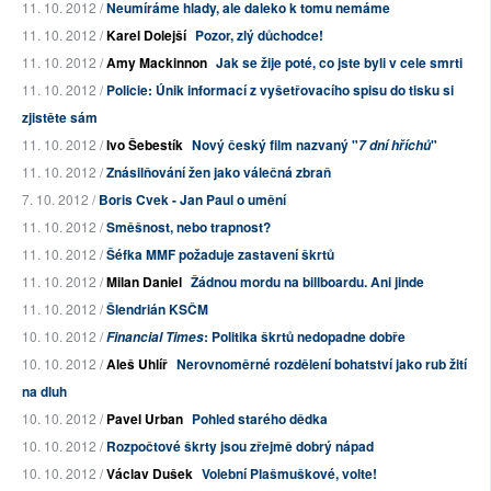
11. 10. 2012 /
Neumíráme hlady, ale daleko k tomu nemáme
11. 10. 2012 /
Karel Dolejší
Pozor, zlý důchodce!
11. 10. 2012 /
Amy Mackinnon
Jak se žije poté, co jste byli v cele smrti
11. 10. 2012 /
Policie: Únik informací z vyšetřovacího spisu do tisku si
zjistěte sám
11. 10. 2012 /
Ivo Šebestík
Nový český film nazvaný "
"
7 dní hříchů
11. 10. 2012 /
Znásilňování žen jako válečná zbraň
7. 10. 2012 /
Boris Cvek - Jan Paul o umění
11. 10. 2012 /
Směšnost, nebo trapnost?
11. 10. 2012 /
Šéfka MMF požaduje zastavení škrtů
11. 10. 2012 /
Milan Daniel
Žádnou mordu na billboardu. Ani jinde
11. 10. 2012 /
Šlendrián KSČM
10. 10. 2012 /
: Politika škrtů nedopadne dobře
Financial Times
10. 10. 2012 /
Aleš Uhlíř
Nerovnoměrné rozdělení bohatství jako rub žití
na dluh
10. 10. 2012 /
Pavel Urban
Pohled starého dědka
10. 10. 2012 /
Rozpočtové škrty jsou zřejmě dobrý nápad
10. 10. 2012 /
Václav Dušek
Volební Plašmuškové, volte!