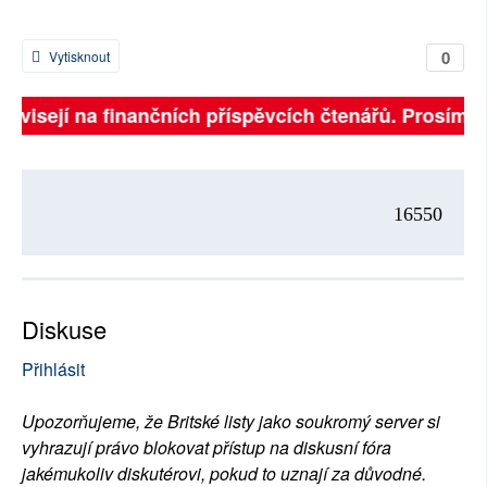
0
Vytisknout
závisejí na finančních příspěvcích čtenářů. Prosíme, 
16550
Diskuse
Přihlásit
Upozorňujeme, že Britské listy jako soukromý server si
vyhrazují právo blokovat přístup na diskusní fóra
jakémukoliv diskutérovi, pokud to uznají za důvodné.