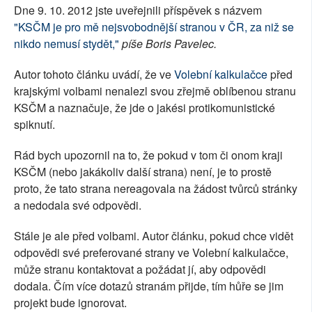
Dne 9. 10. 2012 jste uveřejnili příspěvek s názvem
SOCIÁLNÍ SÍTĚ
"KSČM je pro mě nejsvobodnější stranou v ČR, za niž se
nikdo nemusí stydět,"
píše Boris Pavelec.
RUBRIKY
Autor tohoto článku uvádí, že ve
Volební kalkulačce
před
PLNÁ VERZE STRÁNEK
krajskými volbami nenalezl svou zřejmě oblíbenou stranu
KSČM a naznačuje, že jde o jakési protikomunistické
spiknutí.
Rád bych upozornil na to, že pokud v tom či onom kraji
KSČM (nebo jakákoliv další strana) není, je to prostě
proto, že tato strana nereagovala na žádost tvůrců stránky
a nedodala své odpovědi.
Stále je ale před volbami. Autor článku, pokud chce vidět
odpovědi své preferované strany ve Volební kalkulačce,
může stranu kontaktovat a požádat jí, aby odpovědi
dodala. Čím více dotazů stranám přijde, tím hůře se jim
projekt bude ignorovat.