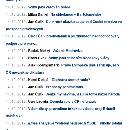
14. 10. 2012 /
Volby jako varování vládě
14. 10. 2012 /
Milan Daniel
Na shledanou v Bartolomějské
14. 10. 2012 /
Jan Čulík
Konkrétní ukázka zaujatosti České televize ve
prospěch pravicových ...
14. 10. 2012 /
ČRo i ČT v předvolebních průzkumech nadhodnocovaly
podporu pro prav...
14. 10. 2012 /
Radek Mokrý
Vážená Modrovize
14. 10. 2012 /
Boris Cvek
Volby jsou selháním Nečasovy vlády
14. 10. 2012 /
Alex Koenigsmark
Právě Evropská unie zaručuje, že v
ČR nevznikne diktatura
14. 10. 2012 /
Karel Dolejší
Záchrana demokracie?
14. 10. 2012 /
Jan Čulík
Přehnaný pesimismus
14. 10. 2012 /
Jan Čulík
Jenže my nevíme, jestli je tohle názor národa
14. 10. 2012 /
Uwe Ladwig
Demokracie v ČR nefunguje
14. 10. 2012 /
Vládní škrty, prováděné britskou vládou, stojí Británii
dalších 76 ...
14. 10. 2012 /
analyzuje "volební neúspěch ČSSD", nikoliv totální
IDnes