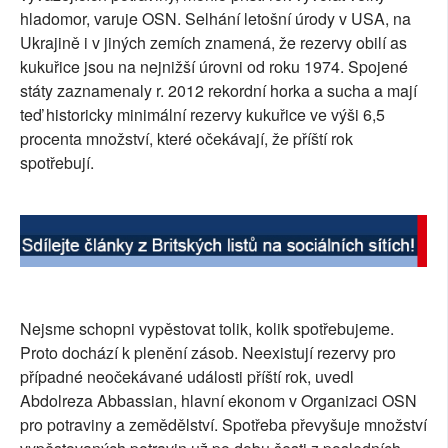
hladomor, varuje OSN. Selhání letošní úrody v USA, na
SOCIÁLNÍ SÍTĚ
Ukrajině i v jiných zemích znamená, že rezervy obilí as
kukuřice jsou na nejnižší úrovni od roku 1974. Spojené
RUBRIKY
státy zaznamenaly r. 2012 rekordní horka a sucha a mají
teď historicky minimální rezervy kukuřice ve výši 6,5
PLNÁ VERZE STRÁNEK
procenta množství, které očekávají, že příští rok
spotřebují.
Nejsme schopni vypěstovat tolik, kolik spotřebujeme.
Proto dochází k plenění zásob. Neexistují rezervy pro
případné neočekávané události příští rok, uvedl
Abdolreza Abbassian, hlavní ekonom v Organizaci OSN
pro potraviny a zemědělství. Spotřeba převyšuje množství