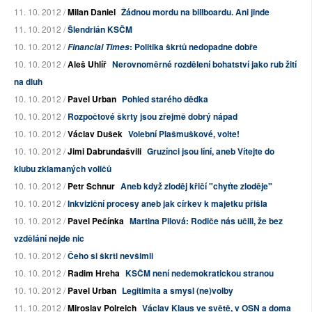
11. 10. 2012 /
Milan Daniel
Žádnou mordu na billboardu. Ani jinde
11. 10. 2012 /
Šlendrián KSČM
10. 10. 2012 /
: Politika škrtů nedopadne dobře
Financial Times
10. 10. 2012 /
Aleš Uhlíř
Nerovnoměrné rozdělení bohatství jako rub žití
na dluh
10. 10. 2012 /
Pavel Urban
Pohled starého dědka
10. 10. 2012 /
Rozpočtové škrty jsou zřejmě dobrý nápad
10. 10. 2012 /
Václav Dušek
Volební Plašmuškové, volte!
10. 10. 2012 /
Jimi Dabrundašvili
Gruzínci jsou líní, aneb Vítejte do
klubu zklamaných voličů
10. 10. 2012 /
Petr Schnur
Aneb když zloděj křičí "chyťte zloděje"
10. 10. 2012 /
Inkviziční procesy aneb jak církev k majetku přišla
10. 10. 2012 /
Pavel Pečínka
Martina Pilová: Rodiče nás učili, že bez
vzdělání nejde nic
10. 10. 2012 /
Čeho si škrti nevšimli
10. 10. 2012 /
Radim Hreha
KSČM není nedemokratickou stranou
10. 10. 2012 /
Pavel Urban
Legitimita a smysl (ne)volby
11. 10. 2012 /
Miroslav Polreich
Václav Klaus ve světě, v OSN a doma