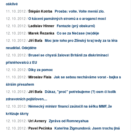
ošklivě
11. 10. 2012 /
Štěpán Kotrba
Prosba: volte. Volte menší zlo.
12. 10. 2012 /
O kácení památných stromů a o aroganci moci
12. 10. 2012 /
Ladislav Hinner
Fantazie (prý obskurní)
12. 10. 2012 /
Marek Řezanka
Co se za Nečase (ne)děje
12. 10. 2012 /
Jiří Baťa
Moc jste toho pro Zlínský kraj tedy za ta léta
neudělal. Odejděte
12. 10. 2012 /
Brusel se chystá žalovat Británii za diskriminaci
přistěhovalců z EU
12. 10. 2012 /
Díky za pomoc
11. 10. 2012 /
Miroslav Fiala
Jak se sebou necháváme vorat - bajka s
širším přesahem
12. 10. 2012 /
Jiří Baťa
Důkaz, "proč" potřebujeme (?) osm či kolik
zdravotních pojišťoven....
12. 10. 2012 /
Německý ministr financí zaútočil na šéfku MMF, že
kritizuje škrty
12. 10. 2012 /
Uri Avnery
Zpráva od Romneyahua
12. 10. 2012 /
Pavel Pečínka
Kateřina Žigmundová: Jsem trochu jiná