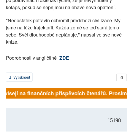
po potravinách roste tak rychle, že je nevyhnutelný
kolaps, pokud se nepřijmou naléhavě nová opatření.
"Nedostatek potravin ochromil předchozí civilizace. My
jsme na téže trajektorii. Každá země se teď stará jen o
sebe. Svět dlouhodobě neplánuje," napsal ve své nové
knize.
Podrobnosti v angličtině
ZDE
0
Vytisknout
závisejí na finančních příspěvcích čtenářů. Prosíme, p
15198