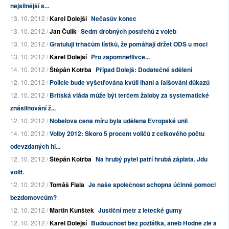
nejsilnější s...
13. 10. 2012 /
Karel Dolejší
Nečasův konec
13. 10. 2012 /
Jan Čulík
Sedm drobných postřehů z voleb
13. 10. 2012 /
Gratuluji trhačům lístků, že pomáhají držet ODS u moci
13. 10. 2012 /
Karel Dolejší
Pro zapomnětlivce...
14. 10. 2012 /
Štěpán Kotrba
Případ Dolejš: Dodatečné sdělení
12. 10. 2012 /
Policie bude vyšetřována kvůli lhaní a falšování důkazů
12. 10. 2012 /
Britská vláda může být terčem žaloby za systematické
znásilňování ž...
12. 10. 2012 /
Nobelova cena míru byla udělena Evropské unii
14. 10. 2012 /
Volby 2012: Skoro 5 procent voličů z celkového počtu
odevzdaných hl...
12. 10. 2012 /
Štěpán Kotrba
Na hrubý pytel patří hrubá záplata. Jdu
volit.
12. 10. 2012 /
Tomáš Fiala
Je naše společnost schopna účinně pomoci
bezdomovcům?
12. 10. 2012 /
Martin Kunštek
Justiční metr z letecké gumy
12. 10. 2012 /
Karel Dolejší
Budoucnost bez pozlátka, aneb Hodně zle a