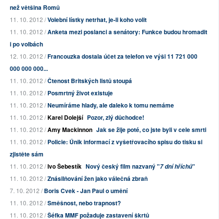
než většina Romů
11. 10. 2012 /
Volební lístky netrhat, je-li koho volit
11. 10. 2012 /
Anketa mezi poslanci a senátory: Funkce budou hromadit
i po volbách
12. 10. 2012 /
Francouzka dostala účet za telefon ve výši 11 721 000
000 000 000...
11. 10. 2012 /
Čtenost Britských listů stoupá
11. 10. 2012 /
Posmrtný život existuje
11. 10. 2012 /
Neumíráme hlady, ale daleko k tomu nemáme
11. 10. 2012 /
Karel Dolejší
Pozor, zlý důchodce!
11. 10. 2012 /
Amy Mackinnon
Jak se žije poté, co jste byli v cele smrti
11. 10. 2012 /
Policie: Únik informací z vyšetřovacího spisu do tisku si
zjistěte sám
11. 10. 2012 /
Ivo Šebestík
Nový český film nazvaný "
"
7 dní hříchů
11. 10. 2012 /
Znásilňování žen jako válečná zbraň
7. 10. 2012 /
Boris Cvek - Jan Paul o umění
11. 10. 2012 /
Směšnost, nebo trapnost?
11. 10. 2012 /
Šéfka MMF požaduje zastavení škrtů