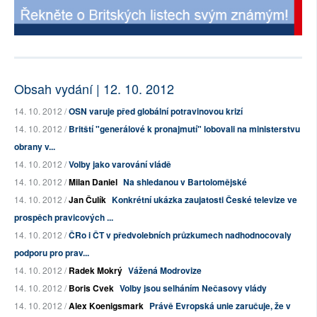
Obsah vydání | 12. 10. 2012
14. 10. 2012 /
OSN varuje před globální potravinovou krizí
14. 10. 2012 /
Britští "generálové k pronajmutí" lobovali na ministerstvu
obrany v...
14. 10. 2012 /
Volby jako varování vládě
14. 10. 2012 /
Milan Daniel
Na shledanou v Bartolomějské
14. 10. 2012 /
Jan Čulík
Konkrétní ukázka zaujatosti České televize ve
prospěch pravicových ...
14. 10. 2012 /
ČRo i ČT v předvolebních průzkumech nadhodnocovaly
podporu pro prav...
14. 10. 2012 /
Radek Mokrý
Vážená Modrovize
14. 10. 2012 /
Boris Cvek
Volby jsou selháním Nečasovy vlády
14. 10. 2012 /
Alex Koenigsmark
Právě Evropská unie zaručuje, že v