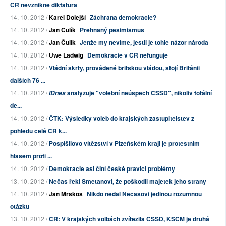
ČR nevznikne diktatura
14. 10. 2012 /
Karel Dolejší
Záchrana demokracie?
14. 10. 2012 /
Jan Čulík
Přehnaný pesimismus
14. 10. 2012 /
Jan Čulík
Jenže my nevíme, jestli je tohle názor národa
14. 10. 2012 /
Uwe Ladwig
Demokracie v ČR nefunguje
14. 10. 2012 /
Vládní škrty, prováděné britskou vládou, stojí Británii
dalších 76 ...
14. 10. 2012 /
analyzuje "volební neúspěch ČSSD", nikoliv totální
IDnes
de...
14. 10. 2012 /
ČTK: Výsledky voleb do krajských zastupitelstev z
pohledu celé ČR k...
14. 10. 2012 /
Pospíšilovo vítězství v Plzeňském kraji je protestním
hlasem proti ...
14. 10. 2012 /
Demokracie asi činí české pravici problémy
13. 10. 2012 /
Nečas řekl Smetanovi, že poškodil majetek jeho strany
14. 10. 2012 /
Jan Mrskoš
Nikdo nedal Nečasovi jedinou rozumnou
otázku
13. 10. 2012 /
ČR: V krajských volbách zvítězila ČSSD, KSČM je druhá