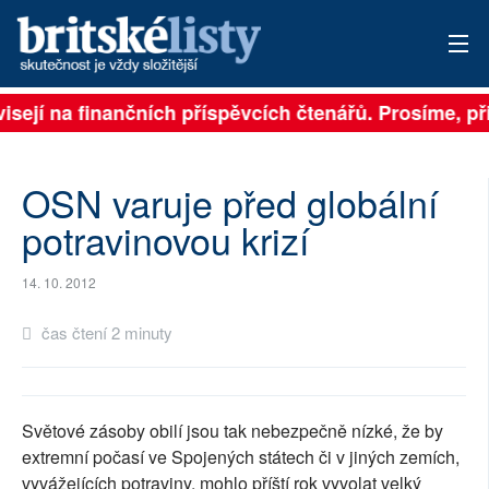
visejí na finančních příspěvcích čtenářů. Prosíme, při
PŘIHLÁSIT
AKTUÁLNÍ VYDÁNÍ
OSN varuje před globální
ARCHIV
potravinovou krizí
ROZHOVORY
14. 10. 2012
TÉMATA
čas čtení 2 minuty
NEJČTENĚJŠÍ ZA 7 DNÍ
AUTOŘI
Světové zásoby obilí jsou tak nebezpečně nízké, že by
extremní počasí ve Spojených státech či v jiných zemích,
PŘÍSPĚVKY NA PROVOZ
vyvážejících potraviny, mohlo příští rok vyvolat velký