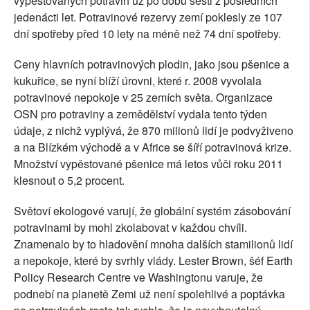
vypěstovaných potravin už po dobu šesti z posledních
jedenácti let. Potravinové rezervy zemí poklesly ze 107
dní spotřeby před 10 lety na méně než 74 dní spotřeby.
Ceny hlavních potravinových plodin, jako jsou pšenice a
kukuřice, se nyní blíží úrovni, které r. 2008 vyvolala
potravinové nepokoje v 25 zemích světa. Organizace
OSN pro potraviny a zemědělství vydala tento týden
údaje, z nichž vyplývá, že 870 milionů lidí je podvyživeno
a na Blízkém východě a v Africe se šíří potravinová krize.
Množství vypěstované pšenice má letos vůči roku 2011
klesnout o 5,2 procent.
Světoví ekologové varují, že globální systém zásobování
potravinami by mohl zkolabovat v každou chvíli.
Znamenalo by to hladovění mnoha dalších stamilionů lidí
a nepokoje, které by svrhly vlády. Lester Brown, šéf Earth
Policy Research Centre ve Washingtonu varuje, že
podnebí na planetě Zemi už není spolehlivé a poptávka