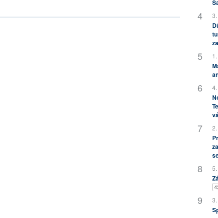
S
3.
Dů
tu
za
1.
M
an
4.
No
Te
vá
2.
P
za
s
5.
Zá
4
3.
S