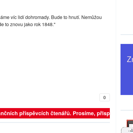
Dáme víc lidí dohromady. Bude to hnutí. Nemůžou
de to znovu jako rok 1848."
0
nčních příspěvcích čtenářů. Prosíme, přispějte. ➥