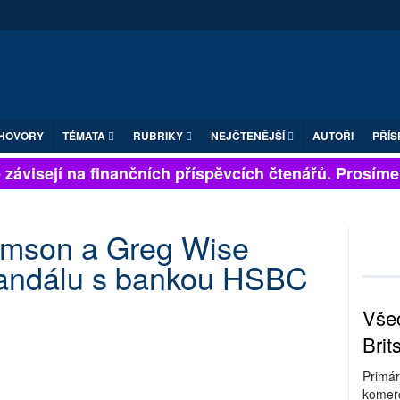
HOVORY
TÉMATA
RUBRIKY
NEJČTENĚJŠÍ
AUTOŘI
PŘÍS
závisejí na finančních příspěvcích čtenářů. Prosíme, p
mson a Greg Wise
skandálu s bankou HSBC
Všec
Brit
Primár
komerc