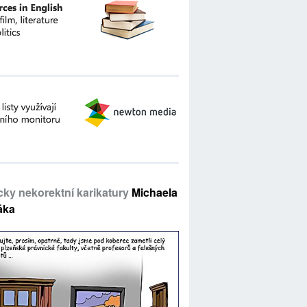
icky nekorektní karikatury
Michaela
áka