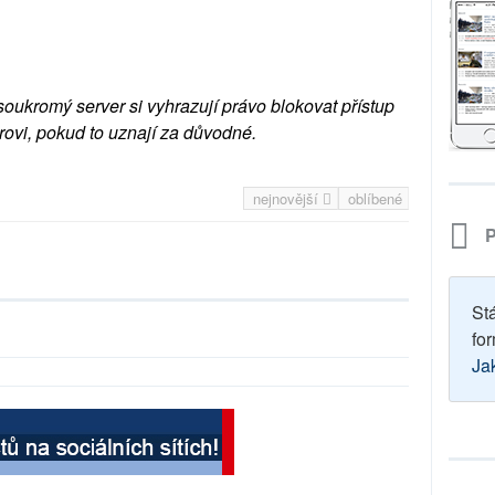
soukromý server si vyhrazují právo blokovat přístup
rovi, pokud to uznají za důvodné.
nejnovější
oblíbené
P
St
for
Ja