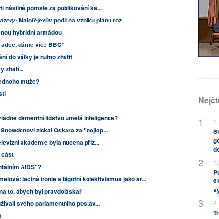
i násilné pomstě za publikování ka...
: Malofějevův podíl na vzniku plánu roz...
gazety
enou hybridní armádou
radce, dáme více BBC"
ní do války je nutno zhatit
 zhatí...
jednoho muže?
ti
Nejčt
!
vládne dementní lidstvo umělá inteligence?
1.
Snowdenovi získal Oskara za "nejlep...
Sh
go
elevizní akademie byla nucena přiz...
do
 část
1.
ntálním AIDS"?
Po
elová: laciná ironie a bigotní kolektivismus jako ar...
67
v
 na to, abych byl pravdoláskař
2.
užívali svého parlamentního postav...
Tr
5