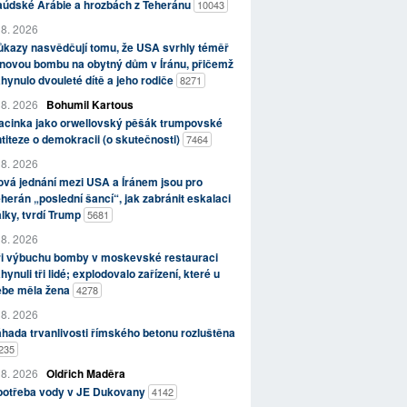
aúdské Arábie a hrozbách z Teheránu
10043
 8. 2026
kazy nasvědčují tomu, že USA svrhly téměř
novou bombu na obytný dům v Íránu, přičemž
hynulo dvouleté dítě a jeho rodiče
8271
 8. 2026
Bohumil Kartous
acinka jako orwellovský pěšák trumpovské
titeze o demokracii (o skutečnosti)
7464
 8. 2026
vá jednání mezi USA a Íránem jsou pro
herán „poslední šancí“, jak zabránit eskalaci
lky, tvrdí Trump
5681
 8. 2026
ři výbuchu bomby v moskevské restauraci
hynuli tři lidé; explodovalo zařízení, které u
ebe měla žena
4278
 8. 2026
hada trvanlivosti římského betonu rozluštěna
235
 8. 2026
Oldřich Maděra
potřeba vody v JE Dukovany
4142