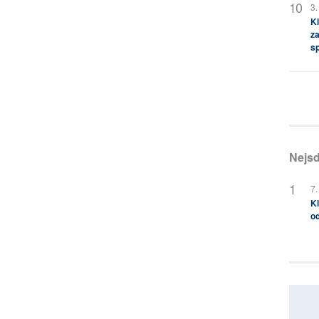
3.
Kl
za
s
Nejsd
7.
Kl
od