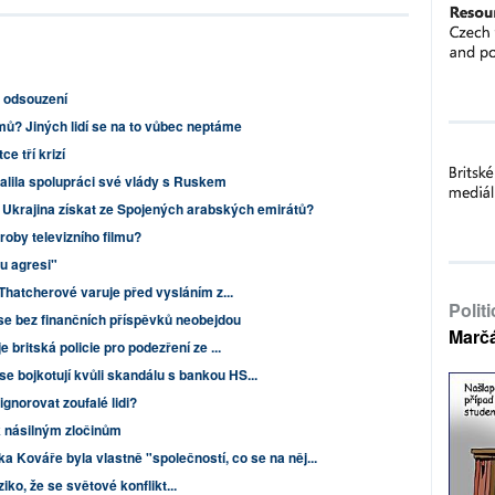
o odsouzení
mů? Jiných lidí se na to vůbec neptáme
ce tří krizí
alila spolupráci své vlády s Ruskem
Ukrajina získat ze Spojených arabských emirátů?
roby televizního filmu?
u agresi"
Thatcherové varuje před vysláním z...
Polit
se bez finančních příspěvků neobejdou
Marč
 britská policie pro podezření ze ...
bojkotují kvůli skandálu s bankou HS...
gnorovat zoufalé lidi?
 násilným zločinům
ka Kováře byla vlastně "společností, co se na něj...
ziko, že se světové konflikt...