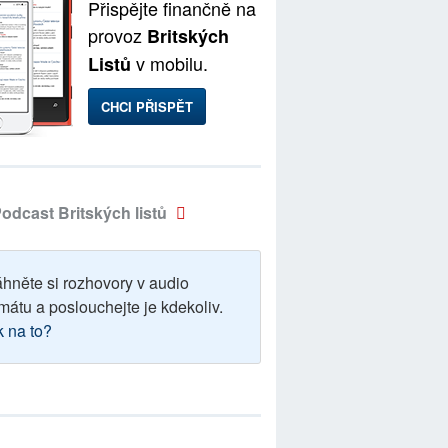
Přispějte finančně na
provoz
Britských
v mobilu.
Listů
CHCI PŘISPĚT
odcast Britských listů
áhněte si rozhovory v audio
mátu a poslouchejte je kdekoliv.
k na to?