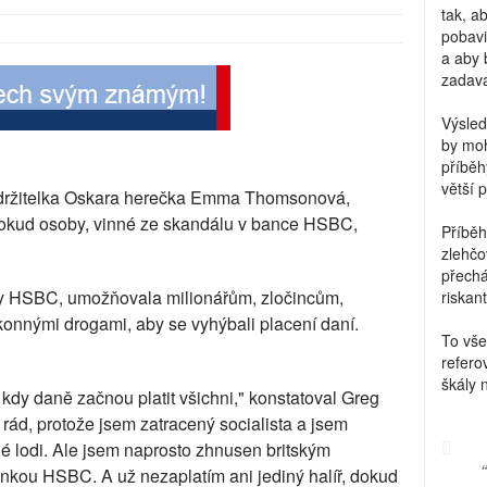
tak, a
pobavi
a aby 
zadava
Výsled
by moh
příběh
větší 
 držitelka Oskara herečka Emma Thomsonová,
, dokud osoby, vinné ze skandálu v bance HSBC,
Příběh
zlehčo
přechá
 HSBC, umožňovala milionářům, zločincům,
riskant
nnými drogami, aby se vyhýbali placení daní.
To vše
refero
škály 
, kdy daně začnou platit všichni," konstatoval Greg
rád, protože jsem zatracený socialista a jsem
é lodi. Ale jsem naprosto zhnusen britským
ou HSBC. A už nezaplatím ani jediný halíř, dokud