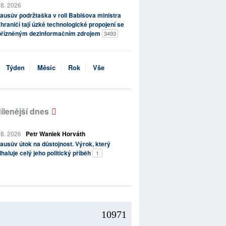
 8. 2026
ausův podržtaška v roli Babišova ministra
hraničí tají úzké technologické propojení se
přízněným dezinformačním zdrojem
3493
Týden
Měsíc
Rok
Vše
ílenější dnes
 8. 2026
Petr Waniek Horváth
ausův útok na důstojnost. Výrok, který
haluje celý jeho politický příběh
1
10971