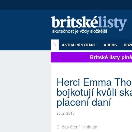
AKTUÁLNÍ VYDÁNÍ
ARCHIV
ROZ
Britské listy plně 
Herci Emma Tho
bojkotují kvůli 
placení daní
25. 2. 2015
čas čtení 1 minuta