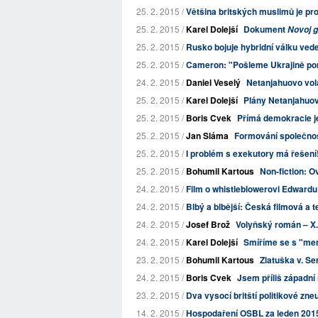
25. 2. 2015 /
Většina britských muslimů je prot
25. 2. 2015 /
Karel Dolejší
Dokument
Novoj 
25. 2. 2015 /
Rusko bojuje hybridní válku ved
25. 2. 2015 /
Cameron: "Pošleme Ukrajině po
24. 2. 2015 /
Daniel Veselý
Netanjahuovo volá
25. 2. 2015 /
Karel Dolejší
Plány Netanjahuovy
25. 2. 2015 /
Boris Cvek
Přímá demokracie 
25. 2. 2015 /
Jan Sláma
Formování společnos
25. 2. 2015 /
I problém s exekutory má řešení
25. 2. 2015 /
Bohumil Kartous
Non-fiction: O
24. 2. 2015 /
Film o whistleblowerovi Edwardu 
24. 2. 2015 /
Blbý a blbější: Česká filmová a t
24. 2. 2015 /
Josef Brož
Volyňský román – X.
24. 2. 2015 /
Karel Dolejší
Smíříme se s "me
23. 2. 2015 /
Bohumil Kartous
Zlatuška v. Sem
24. 2. 2015 /
Boris Cvek
Jsem příliš západní
23. 2. 2015 /
Dva vysocí britští politikové zne
14. 2. 2015 /
Hospodaření OSBL za leden 201