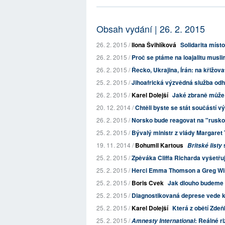
Obsah vydání | 26. 2. 2015
26. 2. 2015 /
Ilona Švihlíková
Solidarita míst
26. 2. 2015 /
Proč se ptáme na loajalitu musli
26. 2. 2015 /
Řecko, Ukrajina, Írán: na křižovat
25. 2. 2015 /
Jihoafrická výzvědná služba odh
26. 2. 2015 /
Karel Dolejší
Jaké zbraně může 
20. 12. 2014 /
Chtěli byste se stát součástí vý
26. 2. 2015 /
Norsko bude reagovat na "rusko
25. 2. 2015 /
Bývalý ministr z vlády Margaret 
19. 11. 2014 /
Bohumil Kartous
Britské listy
25. 2. 2015 /
Zpěváka Cliffa Richarda vyšetřuje
25. 2. 2015 /
Herci Emma Thomson a Greg Wise 
25. 2. 2015 /
Boris Cvek
Jak dlouho budeme i
25. 2. 2015 /
Diagnostikovaná deprese vede k
25. 2. 2015 /
Karel Dolejší
Která z obětí Zdeň
25. 2. 2015 /
: Reálné ri
Amnesty International