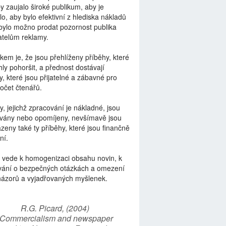
by zaujalo široké publikum, aby je
lo, aby bylo efektivní z hlediska nákladů
bylo možno prodat pozornost publika
telům reklamy.
kem je, že jsou přehlíženy příběhy, které
ly pohoršit, a přednost dostávají
y, které jsou přijatelné a zábavné pro
počet čtenářů.
y, jejichž zpracování je nákladné, jsou
vány nebo opomíjeny, nevšímavě jsou
zeny také ty příběhy, které jsou finančně
ní.
 vede k homogenizaci obsahu novin, k
vání o bezpečných otázkách a omezení
názorů a vyjadřovaných myšlenek.
R.G. Picard, (2004)
“Commercialism and newspaper