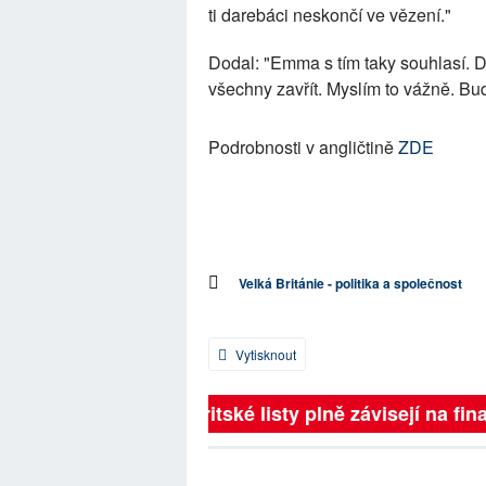
ti darebáci neskončí ve vězení."
Dodal: "Emma s tím taky souhlasí. 
všechny zavřít. Myslím to vážně. Bu
Podrobnosti v angličtině
ZDE
Velká Británie - politika a společnost
Vytisknout
Britské listy plně závisejí na fina