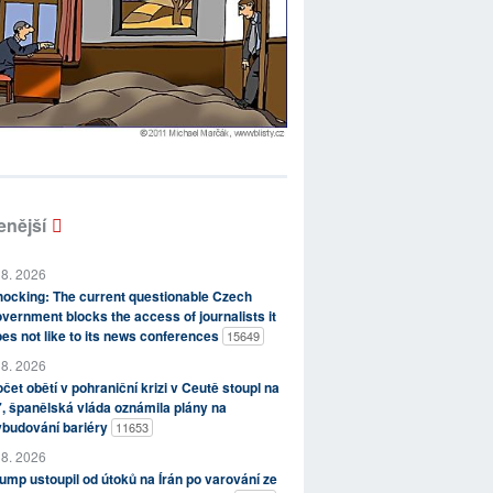
enější
 8. 2026
ocking: The current questionable Czech
vernment blocks the access of journalists it
es not like to its news conferences
15649
 8. 2026
čet obětí v pohraniční krizi v Ceutě stoupl na
, španělská vláda oznámila plány na
ybudování bariéry
11653
 8. 2026
ump ustoupil od útoků na Írán po varování ze