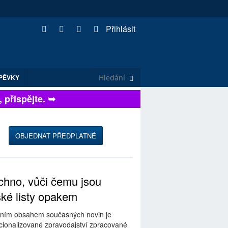
Přihlásit
PĚVKY
řispějte. ➥
OBJEDNAT PŘEDPLATNÉ
hno, vůči čemu jsou
ské listy opakem
ním obsahem současných novin je
ionalizované zpravodajství zpracované