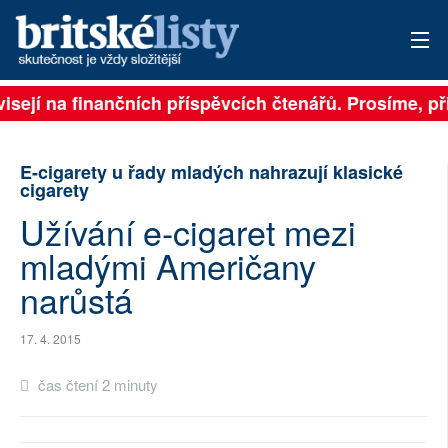
visejí na finančních příspěvcích čtenářů. Prosíme, při
PŘIHLÁSIT
AKTUÁLNÍ VYDÁNÍ
E-cigarety u řady mladých nahrazují klasické
cigarety
ARCHIV
Užívání e-cigaret mezi
ROZHOVORY
mladými Američany
narůstá
TÉMATA
NEJČTENĚJŠÍ ZA 7 DNÍ
17. 4. 2015
AUTOŘI
čas čtení 2 minuty
PŘÍSPĚVKY NA PROVOZ