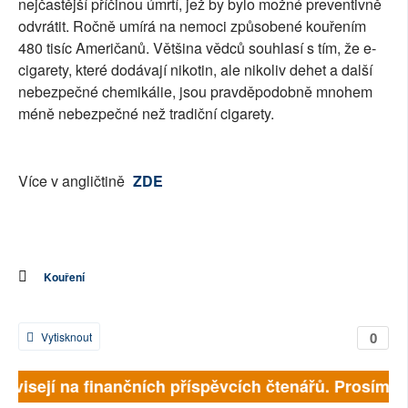
nejčastější příčinou úmrtí, jež by bylo možné preventivně
odvrátit. Ročně umírá na nemoci způsobené kouřením
480 tisíc Američanů. Většina vědců souhlasí s tím, že e-
cigarety, které dodávají nikotin, ale nikoliv dehet a další
nebezpečné chemikálie, jsou pravděpodobně mnohem
méně nebezpečné než tradiční cigarety.
Více v angličtině
ZDE
Kouření
0
Vytisknout
závisejí na finančních příspěvcích čtenářů. Prosíme, 