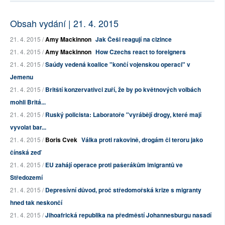
Obsah vydání | 21. 4. 2015
21. 4. 2015 /
Amy Mackinnon
Jak Češi reagují na cizince
21. 4. 2015 /
Amy Mackinnon
How Czechs react to foreigners
21. 4. 2015 /
Saúdy vedená koalice "končí vojenskou operaci" v
Jemenu
21. 4. 2015 /
Britští konzervativci zuří, že by po květnových volbách
mohli Britá...
21. 4. 2015 /
Ruský policista: Laboratoře "vyrábějí drogy, které mají
vyvolat bar...
21. 4. 2015 /
Boris Cvek
Válka proti rakovině, drogám či teroru jako
čínská zeď
21. 4. 2015 /
EU zahájí operace proti pašerákům imigrantů ve
Středozemí
21. 4. 2015 /
Depresívní důvod, proč středomořská krize s migranty
hned tak neskončí
21. 4. 2015 /
Jihoafrická republika na předměstí Johannesburgu nasadí