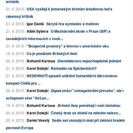
armádu
21. 4. 2015 /
USA vysílají k jemenským břehům letadlovou loď a
raketový křižník
21. 4. 2015 /
Igor Daniš
Skrytá hra symbolov a motívov
21. 4. 2015 /
Albín Sybera
O Mezinárodní škole v Praze (ISP) a
zavádějících informacích v česk...
21. 4. 2015 /
"Bezpečné prostory" a břevno v americkém oku
18. 4. 2015 /
Co je posláním Britských listů
20. 4. 2015 /
Bohumil Kartous
Dienstbierovo nepochopitelné jednání
21. 4. 2015 /
Karel Dolejší
Ramadán na Špicberkách?
21. 4. 2015 /
NESEHNUTÍ spouští unikátní humanitární dárcovskou
kampaň Chléb pro ...
20. 4. 2015 /
Karel Dolejší
Západ ztrácí "celospektrální převahu", ale i
schopnost vést "AirLan...
18. 4. 2015 /
Bohumil Kartous
pomáhají i vaší zásluhou
Britské listy
20. 4. 2015 /
Karel Dolejší
Čínský drak se šklebí na někoho nalevo...
20. 4. 2015 /
Daniel Veselý
Sedm set utonulých duší při ztékání hradeb
pevnosti Evropa