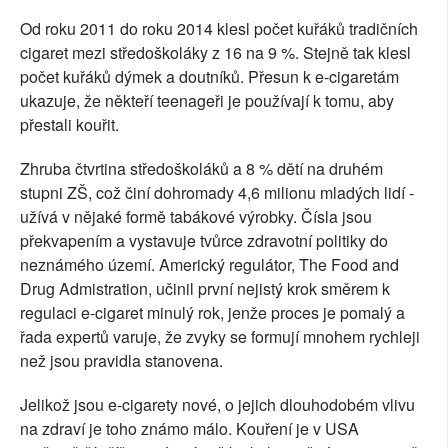
Od roku 2011 do roku 2014 klesl počet kuřáků tradičních
cigaret mezi středoškoláky z 16 na 9 %. Stejně tak klesl
počet kuřáků dýmek a doutníků. Přesun k e-cigaretám
ukazuje, že někteří teenageři je používají k tomu, aby
přestali kouřit.
Zhruba čtvrtina středoškoláků a 8 % dětí na druhém
stupni ZŠ, což činí dohromady 4,6 milionu mladých lidí -
užívá v nějaké formě tabákové výrobky. Čísla jsou
překvapením a vystavuje tvůrce zdravotní politiky do
neznámého území. Americký regulátor, The Food and
Drug Admistration, učinil první nejistý krok směrem k
regulaci e-cigaret minulý rok, jenže proces je pomalý a
řada expertů varuje, že zvyky se formují mnohem rychleji
než jsou pravidla stanovena.
Jelikož jsou e-cigarety nové, o jejich dlouhodobém vlivu
na zdraví je toho známo málo. Kouření je v USA