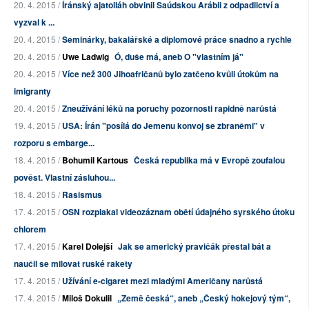
20. 4. 2015 /
Íránský ajatolláh obvinil Saúdskou Arábii z odpadlictví a
vyzval k ...
20. 4. 2015 /
Seminárky, bakalářské a diplomové práce snadno a rychle
20. 4. 2015 /
Uwe Ladwig
Ó, duše má, aneb O "vlastním já"
20. 4. 2015 /
Více než 300 Jihoafričanů bylo zatčeno kvůli útokům na
imigranty
20. 4. 2015 /
Zneužívání léků na poruchy pozornosti rapidně narůstá
19. 4. 2015 /
USA: Írán "posílá do Jemenu konvoj se zbraněmi" v
rozporu s embarge...
18. 4. 2015 /
Bohumil Kartous
Česká republika má v Evropě zoufalou
pověst. Vlastní zásluhou...
18. 4. 2015 /
Rasismus
17. 4. 2015 /
OSN rozplakal videozáznam obětí údajného syrského útoku
chlorem
17. 4. 2015 /
Karel Dolejší
Jak se americký pravičák přestal bát a
naučil se milovat ruské rakety
17. 4. 2015 /
Užívání e-cigaret mezi mladými Američany narůstá
17. 4. 2015 /
Miloš Dokulil
„Země česká“, aneb „Český hokejový tým“,