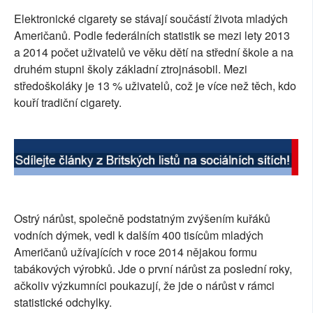
SOCIÁLNÍ SÍTĚ
Elektronické cigarety se stávají součástí života mladých
Američanů. Podle federálních statistik se mezi lety 2013
RUBRIKY
a 2014 počet uživatelů ve věku dětí na střední škole a na
druhém stupni školy základní ztrojnásobil. Mezi
PLNÁ VERZE STRÁNEK
středoškoláky je 13 % uživatelů, což je více než těch, kdo
kouří tradiční cigarety.
Ostrý nárůst, společně podstatným zvýšením kuřáků
vodních dýmek, vedl k dalším 400 tisícům mladých
Američanů užívajících v roce 2014 nějakou formu
tabákových výrobků. Jde o první nárůst za poslední roky,
ačkoliv výzkumníci poukazují, že jde o nárůst v rámci
statistické odchylky.