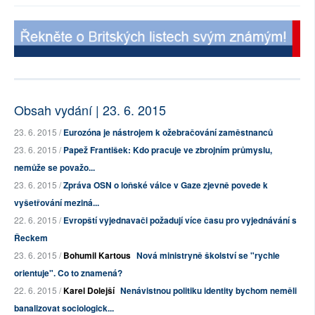
Obsah vydání | 23. 6. 2015
23. 6. 2015 /
Eurozóna je nástrojem k ožebračování zaměstnanců
23. 6. 2015 /
Papež František: Kdo pracuje ve zbrojním průmyslu,
nemůže se považo...
23. 6. 2015 /
Zpráva OSN o loňské válce v Gaze zjevně povede k
vyšetřování meziná...
22. 6. 2015 /
Evropští vyjednavači požadují více času pro vyjednávání s
Řeckem
23. 6. 2015 /
Bohumil Kartous
Nová ministryně školství se "rychle
orientuje". Co to znamená?
22. 6. 2015 /
Karel Dolejší
Nenávistnou politiku identity bychom neměli
banalizovat sociologick...