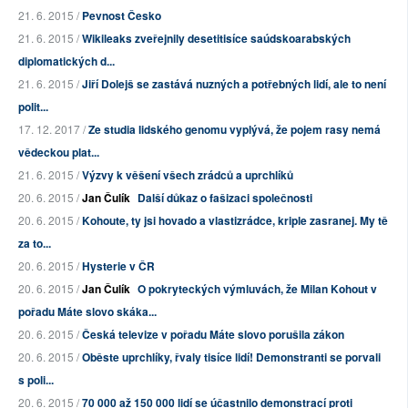
21. 6. 2015 /
Pevnost Česko
21. 6. 2015 /
Wikileaks zveřejnily desetitisíce saúdskoarabských
diplomatických d...
21. 6. 2015 /
Jiří Dolejš se zastává nuzných a potřebných lidí, ale to není
polit...
17. 12. 2017 /
Ze studia lidského genomu vyplývá, že pojem rasy nemá
vědeckou plat...
21. 6. 2015 /
Výzvy k věšení všech zrádců a uprchlíků
20. 6. 2015 /
Jan Čulík
Další důkaz o fašizaci společnosti
20. 6. 2015 /
Kohoute, ty jsi hovado a vlastizrádce, kriple zasranej. My tě
za to...
20. 6. 2015 /
Hysterie v ČR
20. 6. 2015 /
Jan Čulík
O pokryteckých výmluvách, že Milan Kohout v
pořadu Máte slovo skáka...
20. 6. 2015 /
Česká televize v pořadu Máte slovo porušila zákon
20. 6. 2015 /
Oběste uprchlíky, řvaly tisíce lidí! Demonstranti se porvali
s poli...
20. 6. 2015 /
70 000 až 150 000 lidí se účastnilo demonstrací proti