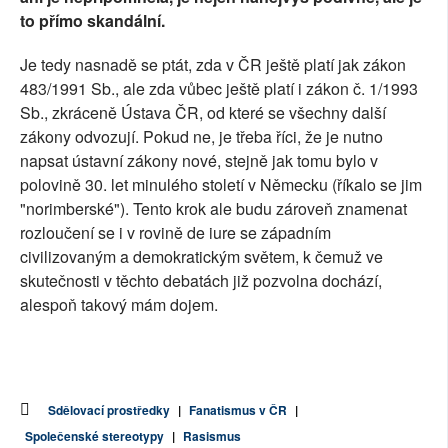
to přímo skandální.
Je tedy nasnadě se ptát, zda v ČR ještě platí jak zákon
483/1991 Sb., ale zda vůbec ještě platí i zákon č. 1/1993
Sb., zkráceně Ústava ČR, od které se všechny další
zákony odvozují. Pokud ne, je třeba říci, že je nutno
napsat ústavní zákony nové, stejně jak tomu bylo v
polovině 30. let minulého století v Německu (říkalo se jim
"norimberské"). Tento krok ale budu zároveň znamenat
rozloučení se i v rovině de iure se západním
civilizovaným a demokratickým světem, k čemuž ve
skutečnosti v těchto debatách již pozvolna dochází,
alespoň takový mám dojem.
Sdělovací prostředky
|
Fanatismus v ČR
|
Společenské stereotypy
|
Rasismus