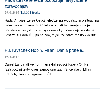
Rada České televize podporuje nevyvážené
zpravodajství
25. 6. 2015 /
Lukáš Stříteský
Rada ČT píše, že se Česká televize zpravodajstvím o situaci na
palestinských území již 25 let systematicky věnuje. Což je
pravdou ve smyslu, že se systematicky zpravodajství vyhýbá.
Jestliže si Rada ČT, jak se zdá, myslí, že Staré město v Jeruz...
Pú, Kryštůfek Robin, Milan, Dan a přátelé...
10. 8. 2017
Daniel Landa, dříve frontman skinheadské kapely Orlík s
rasistickými texty, dnes samozvaný zachránce vlasti. Milan
Fridrich, člen managementu ČT.