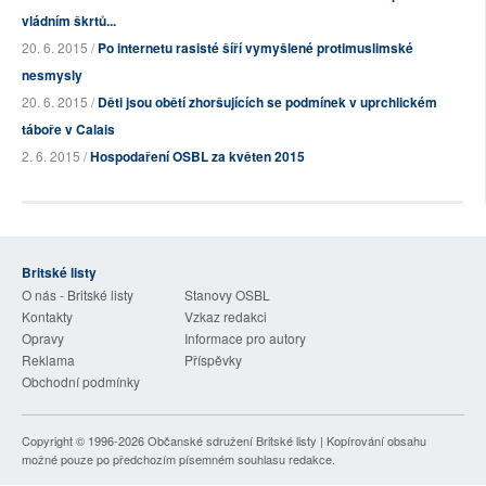
vládním škrtů...
20. 6. 2015 /
Po internetu rasisté šíří vymyšlené protimuslimské
nesmysly
20. 6. 2015 /
Děti jsou obětí zhoršujících se podmínek v uprchlickém
táboře v Calais
2. 6. 2015 /
Hospodaření OSBL za květen 2015
Britské listy
O nás - Britské listy
Stanovy OSBL
Kontakty
Vzkaz redakci
Opravy
Informace pro autory
Reklama
Příspěvky
Obchodní podmínky
Copyright © 1996-2026
Občanské sdružení Britské listy
| Kopírování obsahu
možné pouze po předchozím písemném souhlasu redakce.