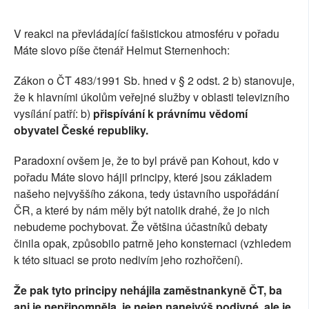
SOCIÁLNÍ SÍTĚ
V reakci na převládající fašistickou atmosféru v pořadu
RUBRIKY
Máte slovo píše čtenář Helmut Sternenhoch:
Zákon o ČT 483/1991 Sb. hned v § 2 odst. 2 b) stanovuje,
PLNÁ VERZE STRÁNEK
že k hlavními úkolům veřejné služby v oblasti televizního
vysílání patří: b)
přispívání k právnímu vědomí
obyvatel České republiky.
Paradoxní ovšem je, že to byl právě pan Kohout, kdo v
pořadu Máte slovo hájil principy, které jsou základem
našeho nejvyššího zákona, tedy ústavního uspořádání
ČR, a které by nám měly být natolik drahé, že jo nich
nebudeme pochybovat. Že většina účastníků debaty
činila opak, způsobilo patrně jeho konsternaci (vzhledem
k této situaci se proto nedivím jeho rozhořčení).
Že pak tyto principy nehájila zaměstnankyně ČT, ba
ani je nepřipomněla, je nejen nanejvýš podivné, ale je