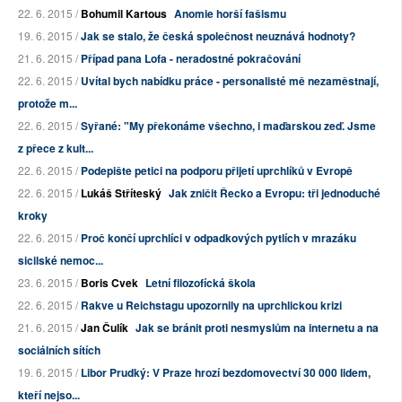
22. 6. 2015 /
Bohumil Kartous
Anomie horší fašismu
19. 6. 2015 /
Jak se stalo, že česká společnost neuznává hodnoty?
21. 6. 2015 /
Případ pana Lofa - neradostné pokračování
22. 6. 2015 /
Uvítal bych nabídku práce - personalisté mě nezaměstnají,
protože m...
22. 6. 2015 /
Syřané: "My překonáme všechno, i maďarskou zeď. Jsme
z přece z kult...
22. 6. 2015 /
Podepište petici na podporu přijetí uprchlíků v Evropě
22. 6. 2015 /
Lukáš Stříteský
Jak zničit Řecko a Evropu: tři jednoduché
kroky
22. 6. 2015 /
Proč končí uprchlíci v odpadkových pytlích v mrazáku
sicilské nemoc...
23. 6. 2015 /
Boris Cvek
Letní filozofícká škola
22. 6. 2015 /
Rakve u Reichstagu upozornily na uprchlickou krizi
21. 6. 2015 /
Jan Čulík
Jak se bránit proti nesmyslům na internetu a na
sociálních sítích
19. 6. 2015 /
Libor Prudký: V Praze hrozí bezdomovectví 30 000 lidem,
kteří nejso...