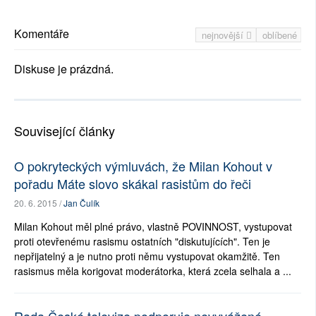
Komentáře
nejnovější
oblíbené
Diskuse je prázdná.
Související články
O pokryteckých výmluvách, že Milan Kohout v
pořadu Máte slovo skákal rasistům do řeči
20. 6. 2015 /
Jan Čulík
Milan Kohout měl plné právo, vlastně POVINNOST, vystupovat
proti otevřenému rasismu ostatních "diskutujících". Ten je
nepřijatelný a je nutno proti němu vystupovat okamžitě. Ten
rasismus měla korigovat moderátorka, která zcela selhala a ...