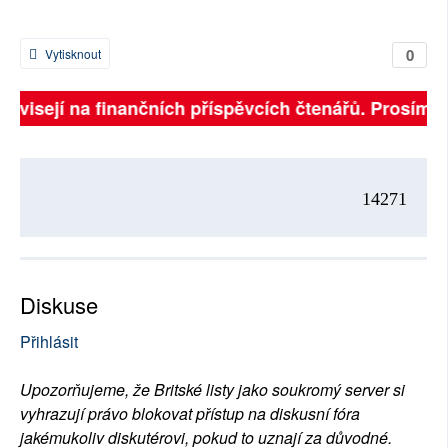
0
Vytisknout
 závisejí na finančních příspěvcích čtenářů. Prosíme, 
14271
Diskuse
Přihlásit
Upozorňujeme, že Britské listy jako soukromý server si
vyhrazují právo blokovat přístup na diskusní fóra
jakémukoliv diskutérovi, pokud to uznají za důvodné.