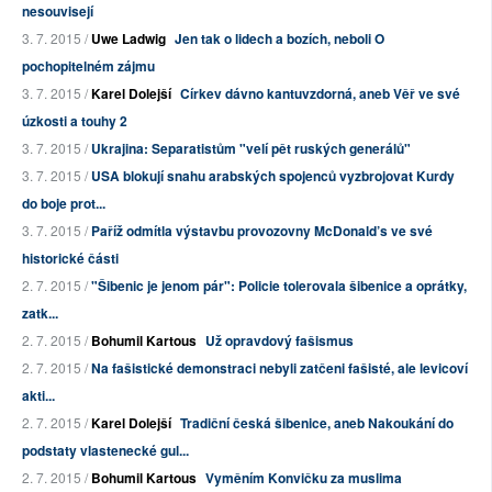
nesouvisejí
3. 7. 2015 /
Uwe Ladwig
Jen tak o lidech a bozích, neboli O
pochopitelném zájmu
3. 7. 2015 /
Karel Dolejší
Církev dávno kantuvzdorná, aneb Věř ve své
úzkosti a touhy 2
3. 7. 2015 /
Ukrajina: Separatistům "velí pět ruských generálů"
3. 7. 2015 /
USA blokují snahu arabských spojenců vyzbrojovat Kurdy
do boje prot...
3. 7. 2015 /
Paříž odmítla výstavbu provozovny McDonald’s ve své
historické části
2. 7. 2015 /
"Šibenic je jenom pár": Policie tolerovala šibenice a oprátky,
zatk...
2. 7. 2015 /
Bohumil Kartous
Už opravdový fašismus
2. 7. 2015 /
Na fašistické demonstraci nebyli zatčeni fašisté, ale levicoví
akti...
2. 7. 2015 /
Karel Dolejší
Tradiční česká šibenice, aneb Nakoukání do
podstaty vlastenecké gul...
2. 7. 2015 /
Bohumil Kartous
Vyměním Konvičku za muslima