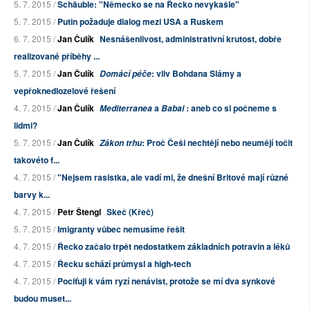
5. 7. 2015 /
Schäuble: "Německo se na Řecko nevykašle"
5. 7. 2015 /
Putin požaduje dialog mezi USA a Ruskem
6. 7. 2015 /
Jan Čulík
Nesnášenlivost, administrativní krutost, dobře
realizované příběhy ...
5. 7. 2015 /
Jan Čulík
: vliv Bohdana Slámy a
Domácí péče
vepřoknedlozelové řešení
4. 7. 2015 /
Jan Čulík
a
: aneb co si počneme s
Mediterranea
Babai
lidmi?
5. 7. 2015 /
Jan Čulík
: Proč Češi nechtějí nebo neumějí točit
Zákon trhu
takovéto f...
4. 7. 2015 /
"Nejsem rasistka, ale vadí mi, že dnešní Britové mají různé
barvy k...
4. 7. 2015 /
Petr Štengl
Skeč (Křeč)
5. 7. 2015 /
Imigranty vůbec nemusíme řešit
4. 7. 2015 /
Řecko začalo trpět nedostatkem základních potravin a léků
4. 7. 2015 /
Řecku schází průmysl a high-tech
4. 7. 2015 /
Pociťuji k vám ryzí nenávist, protože se mí dva synkové
budou muset...