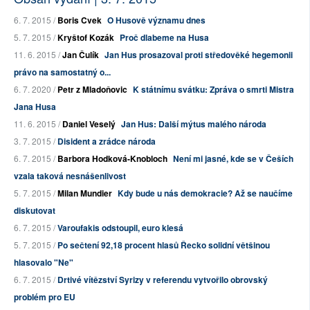
6. 7. 2015 /
Boris Cvek
O Husově významu dnes
5. 7. 2015 /
Kryštof Kozák
Proč dlabeme na Husa
11. 6. 2015 /
Jan Čulík
Jan Hus prosazoval proti středověké hegemonii
právo na samostatný o...
6. 7. 2020 /
Petr z Mladoňovic
K státnímu svátku: Zpráva o smrti Mistra
Jana Husa
11. 6. 2015 /
Daniel Veselý
Jan Hus: Další mýtus malého národa
3. 7. 2015 /
Disident a zrádce národa
6. 7. 2015 /
Barbora Hodková-Knobloch
Není mi jasné, kde se v Češích
vzala taková nesnášenlivost
5. 7. 2015 /
Milan Mundier
Kdy bude u nás demokracie? Až se naučíme
diskutovat
6. 7. 2015 /
Varoufakis odstoupil, euro klesá
5. 7. 2015 /
Po sečtení 92,18 procent hlasů Řecko solidní většinou
hlasovalo "Ne"
6. 7. 2015 /
Drtivé vítězství Syrizy v referendu vytvořilo obrovský
problém pro EU