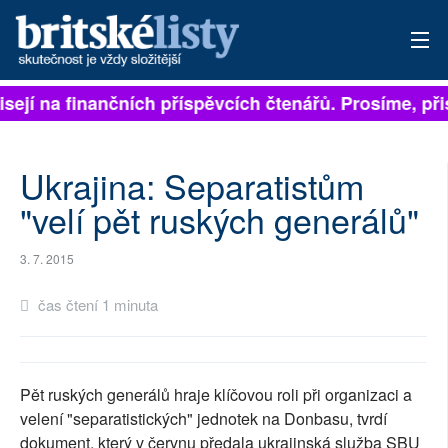
isejí na finančních příspěvcích čtenářů. Prosíme, přis
PŘIHLÁSIT
AKTUÁLNÍ VYDÁNÍ
Ukrajina: Separatistům
ARCHIV
"velí pět ruských generálů"
ROZHOVORY
3. 7. 2015
TÉMATA
čas čtení 1 minuta
NEJČTENĚJŠÍ ZA 7 DNÍ
AUTOŘI
Pět ruských generálů hraje klíčovou roli při organizaci a
velení "separatistických" jednotek na Donbasu, tvrdí
PŘÍSPĚVKY NA PROVOZ
dokument, který v červnu předala ukrajinská služba SBU