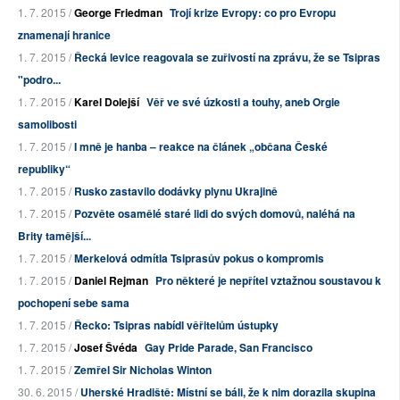
1. 7. 2015 /
George Friedman
Trojí krize Evropy: co pro Evropu
znamenají hranice
1. 7. 2015 /
Řecká levice reagovala se zuřivostí na zprávu, že se Tsipras
"podro...
1. 7. 2015 /
Karel Dolejší
Věř ve své úzkosti a touhy, aneb Orgie
samolibosti
1. 7. 2015 /
I mně je hanba – reakce na článek „občana České
republiky“
1. 7. 2015 /
Rusko zastavilo dodávky plynu Ukrajině
1. 7. 2015 /
Pozvěte osamělé staré lidi do svých domovů, naléhá na
Brity tamější...
1. 7. 2015 /
Merkelová odmítla Tsiprasův pokus o kompromis
1. 7. 2015 /
Daniel Rejman
Pro některé je nepřítel vztažnou soustavou k
pochopení sebe sama
1. 7. 2015 /
Řecko: Tsipras nabídl věřitelům ústupky
1. 7. 2015 /
Josef Švéda
Gay Pride Parade, San Francisco
1. 7. 2015 /
Zemřel Sir Nicholas Winton
30. 6. 2015 /
Uherské Hradiště: Místní se báli, že k nim dorazila skupina