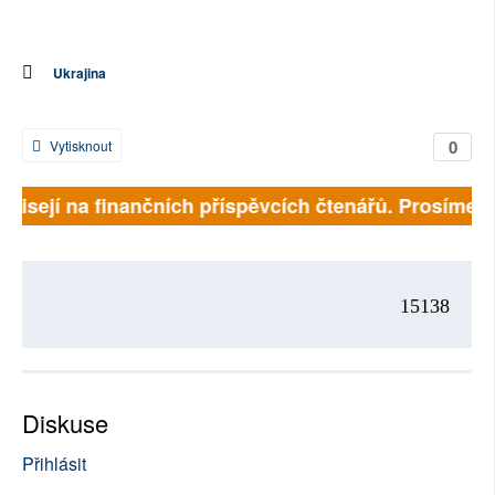
Ukrajina
0
Vytisknout
závisejí na finančních příspěvcích čtenářů. Prosíme, p
15138
Diskuse
Přihlásit