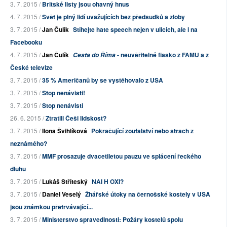
3. 7. 2015 /
Britské listy jsou ohavný hnus
4. 7. 2015 /
Svět je plný lidí uvažujících bez předsudků a zloby
3. 7. 2015 /
Jan Čulík
Stíhejte hate speech nejen v ulicích, ale i na
Facebooku
4. 7. 2015 /
Jan Čulík
- neuvěřitelné fiasko z FAMU a z
Cesta do Říma
České televize
3. 7. 2015 /
35 % Američanů by se vystěhovalo z USA
3. 7. 2015 /
Stop nenávisti!
3. 7. 2015 /
Stop nenávisti
26. 6. 2015 /
Ztratili Češi lidskost?
3. 7. 2015 /
Ilona Švihlíková
Pokračující zoufalství nebo strach z
neznámého?
3. 7. 2015 /
MMF prosazuje dvacetiletou pauzu ve splácení řeckého
dluhu
3. 7. 2015 /
Lukáš Stříteský
ΝΑΙ Η ΟΧΙ?
3. 7. 2015 /
Daniel Veselý
Žhářské útoky na černošské kostely v USA
jsou známkou přetrvávající...
3. 7. 2015 /
Ministerstvo spravedlnosti: Požáry kostelů spolu