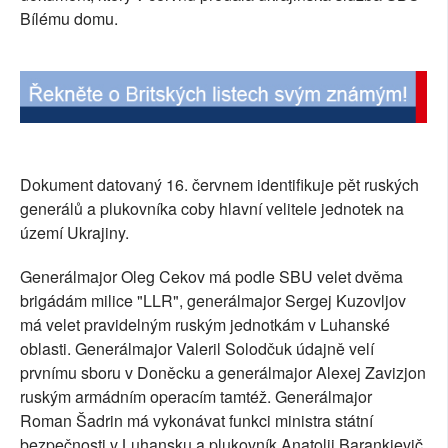
Bílému domu.
SOCIÁLNÍ SÍTĚ
RUBRIKY
PLNÁ VERZE STRÁNEK
Dokument datovaný 16. červnem identifikuje pět ruských
generálů a plukovníka coby hlavní velitele jednotek na
území Ukrajiny.
Generálmajor Oleg Cekov má podle SBU velet dvěma
brigádám milice "LLR", generálmajor Sergej Kuzovljov
má velet pravidelným ruským jednotkám v Luhanské
oblasti. Generálmajor Valeril Solodčuk údajně velí
prvnímu sboru v Doněcku a generálmajor Alexej Zavizjon
ruským armádním operacím tamtéž. Generálmajor
Roman Šadrin má vykonávat funkci ministra státní
bezpečnosti v Luhansku a plukovník Anatolij Barankjevič,