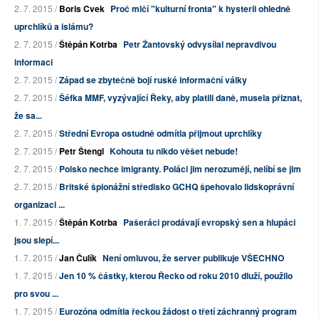
2. 7. 2015 /
Boris Cvek
Proč mlčí "kulturní fronta" k hysterii ohledně
uprchlíků a islámu?
2. 7. 2015 /
Štěpán Kotrba
Petr Žantovský odvysílal nepravdivou
informaci
2. 7. 2015 /
Západ se zbytečně bojí ruské informační války
2. 7. 2015 /
Šéfka MMF, vyzývající Řeky, aby platili daně, musela přiznat,
že sa...
2. 7. 2015 /
Střední Evropa ostudně odmítla přijmout uprchlíky
2. 7. 2015 /
Petr Štengl
Kohouta tu nikdo věšet nebude!
2. 7. 2015 /
Polsko nechce imigranty. Poláci jim nerozumějí, nelíbí se jim
2. 7. 2015 /
Britské špionážní středisko GCHQ špehovalo lidskoprávní
organizaci ...
1. 7. 2015 /
Štěpán Kotrba
Pašeráci prodávají evropský sen a hlupáci
jsou slepí...
1. 7. 2015 /
Jan Čulík
Není omluvou, že server publikuje VŠECHNO
1. 7. 2015 /
Jen 10 % částky, kterou Řecko od roku 2010 dluží, použilo
pro svou ...
1. 7. 2015 /
Eurozóna odmítla řeckou žádost o třetí záchranný program