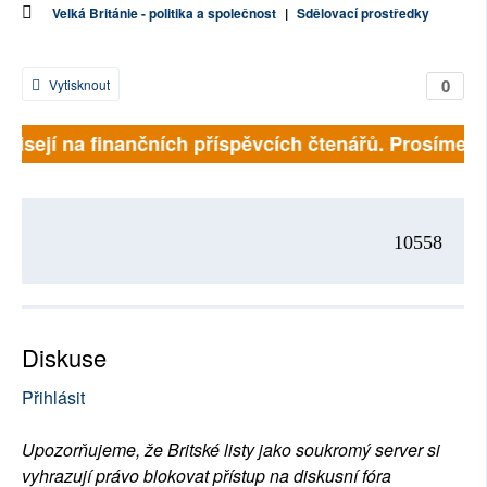
Velká Británie - politika a společnost
|
Sdělovací prostředky
0
Vytisknout
ávisejí na finančních příspěvcích čtenářů. Prosíme, p
10558
Diskuse
Přihlásit
Upozorňujeme, že Britské listy jako soukromý server si
vyhrazují právo blokovat přístup na diskusní fóra