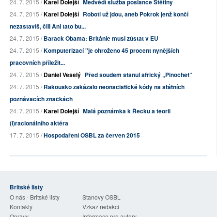
24. 7. 2015 /
Karel Dolejší
Medvědí služba poslance Štětiny
24. 7. 2015 /
Karel Dolejší
Roboti už jdou, aneb Pokrok jenž končí
nezastavíš, čili Ani tato bu...
24. 7. 2015 /
Barack Obama: Británie musí zůstat v EU
24. 7. 2015 /
Komputerizací "je ohroženo 45 procent nynějších
pracovních příležit...
24. 7. 2015 /
Daniel Veselý
Před soudem stanul africký „Pinochet“
24. 7. 2015 /
Rakousko zakázalo neonacistické kódy na státních
poznávacích značkách
24. 7. 2015 /
Karel Dolejší
Malá poznámka k Řecku a teorii
(i)racionálního aktéra
17. 7. 2015 /
Hospodaření OSBL za červen 2015
Britské listy
O nás - Britské listy
Stanovy OSBL
Kontakty
Vzkaz redakci
Opravy
Informace pro autory