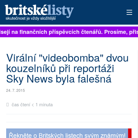
isejí na finančních příspěvcích čtenářů. Prosíme, přis
PŘIHLÁSIT
AKTUÁLNÍ VYDÁNÍ
Virální "videobomba" dvou
ARCHIV
kouzelníků při reportáži
Sky News byla falešná
ROZHOVORY
TÉMATA
24. 7. 2015
NEJČTENĚJŠÍ ZA 7 DNÍ
čas čtení < 1 minuta
AUTOŘI
PŘÍSPĚVKY NA PROVOZ