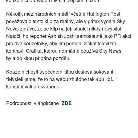
kouzelníci provádějí trik s mizejícím mužem.
Několik mezinárodních médií včetně Huffington Post
považovalo tento klip za reálný, ale v pátek vydala Sky
News zprávu, že se klip na její stanici nikdy nevysílal.
Natočil ho reportér Ashish Joshi samostatně jako PR akci
pro dva kouzelníky, aby jim pomohl získat televizní
kontrakt. Grafika, kterou normálně používá Sky News,
byla do klipu přidána později.
Kouzelníci byli úspěchem klipu doslova šokováni.
"Mysleli jsme, že to na webu zhlédne tak 400 lidí..."
konstatovali překvapeně.
Podrobnosti v angličtině
ZDE