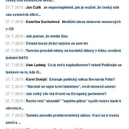
český stát existenčně likvid...
27. 7. 2015 /
Jan Čulík
Je nepochopitelné, jak je možné, že český stát
vás existečně zlikvi...
27. 7. 2015 /
Kateřina Duchoňová
Mediální obraz duševně nemocných
v ČR
24. 7. 2015 /
Jak poznat, že média lžou
27. 7. 2015 /
Čínská burza ztrácí nejvíce za osm let
27. 7. 2015 /
Turecko provádí nálety na kurdské tábory v Iráku, svolává
jednání NATO
27. 7. 2015 /
Uwe Ladwig
Co je teď s kapitalismem? neboli Podívejte se
laskavě na to, kde ži...
27. 7. 2015 /
Karel Dolejší
Existuje politický odkaz Bernarda Falla?
27. 7. 2015 /
"Nacisté se tajně krmí falafelem", tvrdí němečtí umělci
27. 7. 2015 /
Jak velký vliv má Kreml na Evropský parlament?
27. 7. 2015 /
Řecko řeší "skandál" "tajného plánu" využít rezerv bank k
návratu k...
27. 7. 2015 /
Tunisko zavedlo protiteroristický zákon. Vrací se k trestu
smrti a ...