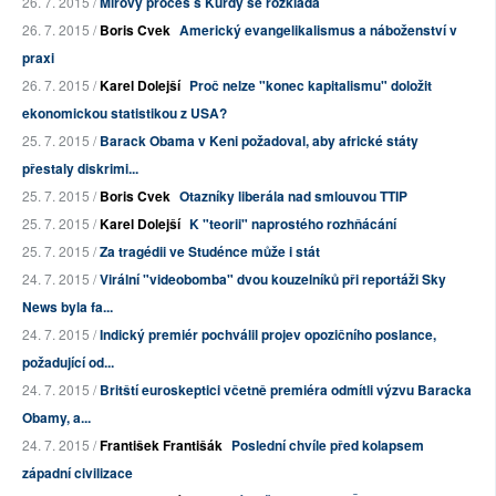
26. 7. 2015 /
Mírový proces s Kurdy se rozkládá
26. 7. 2015 /
Boris Cvek
Americký evangelikalismus a náboženství v
praxi
26. 7. 2015 /
Karel Dolejší
Proč nelze "konec kapitalismu" doložit
ekonomickou statistikou z USA?
25. 7. 2015 /
Barack Obama v Keni požadoval, aby africké státy
přestaly diskrimi...
25. 7. 2015 /
Boris Cvek
Otazníky liberála nad smlouvou TTIP
25. 7. 2015 /
Karel Dolejší
K "teorii" naprostého rozhňácání
25. 7. 2015 /
Za tragédii ve Studénce může i stát
24. 7. 2015 /
Virální "videobomba" dvou kouzelníků při reportáži Sky
News byla fa...
24. 7. 2015 /
Indický premiér pochválil projev opozičního poslance,
požadující od...
24. 7. 2015 /
Britští euroskeptici včetně premiéra odmítli výzvu Baracka
Obamy, a...
24. 7. 2015 /
František Františák
Poslední chvíle před kolapsem
západní civilizace