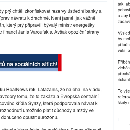
tak, a
pobavi
y prý chtěli zkonfiskovat rezervy ústřední banky a
a aby 
íprav návratu k drachmě. Není jasné, jak vážně
zadava
n, který prý připravili bývalý ministr energetiky
r financí Janis Varoufakis. Avšak opoziční strany
Výsled
by moh
příběh
větší 
Příběh
zlehčo
přechá
riskant
ku RealNews řekl Lafazanis, že naléhal na vládu,
To vše
avzdory tomu, že to zakázala Evropská centrální
refero
škály 
cového křídla Syrizy, která podporovala návrat k
 rozhodnutí umožnilo platit důchody a mzdy ve
 donuceno opustit eurozónu.
 citován Varoufakis, že malý tým v Syrize připravil