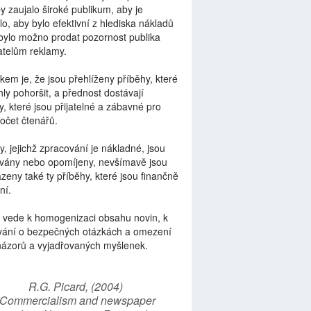
by zaujalo široké publikum, aby je
lo, aby bylo efektivní z hlediska nákladů
bylo možno prodat pozornost publika
telům reklamy.
kem je, že jsou přehlíženy příběhy, které
ly pohoršit, a přednost dostávají
y, které jsou přijatelné a zábavné pro
počet čtenářů.
y, jejichž zpracování je nákladné, jsou
vány nebo opomíjeny, nevšímavě jsou
zeny také ty příběhy, které jsou finančně
ní.
 vede k homogenizaci obsahu novin, k
vání o bezpečných otázkách a omezení
názorů a vyjadřovaných myšlenek.
R.G. Picard, (2004)
“Commercialism and newspaper