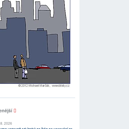
enější
 8. 2026