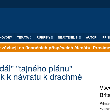
HOVORY
TÉMATA
RUBRIKY
NEJČTENĚJŠÍ
AUTOŘI
PŘÍS
závisejí na finančních příspěvcích čtenářů. Prosíme, p
dál" "tajného plánu"
nk k návratu k drachmě
Všec
Brit
Primár
komerc