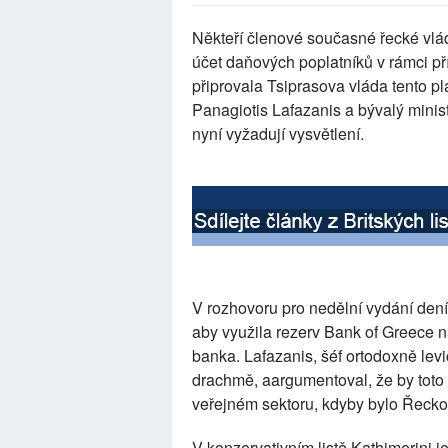
Někteří členové současné řecké vlád
účet daňových poplatníků v rámci př
připrovala Tsiprasova vláda tento plá
Panagiotis Lafazanis a bývalý minist
nyní vyžadují vysvětlení.
V rozhovoru pro nedělní vydání dení
aby využila rezerv Bank of Greece n
banka. Lafazanis, šéf ortodoxně levi
drachmě, aargumentoval, že by toto
veřejném sektoru, kdyby bylo Řecko
V konzervativním listě Kathimerini je