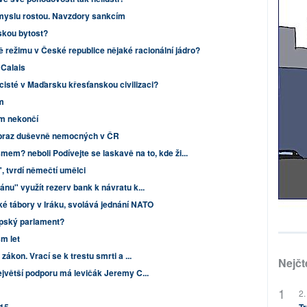
myslu rostou. Navzdory sankcím
skou bytost?
ě režimu v České republice nějaké racionální jádro?
 Calais
icisté v Maďarsku křesťanskou civilizaci?
m
ím nekončí
obraz duševně nemocných v ČR
smem? neboli Podívejte se laskavě na to, kde ži...
", tvrdí němečtí umělci
ánu" využít rezerv bank k návratu k...
ké tábory v Iráku, svolává jednání NATO
opský parlament?
sm let
zákon. Vrací se k trestu smrti a ...
Nejčt
ejvětší podporu má levičák Jeremy C...
2.