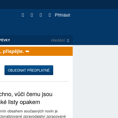
Přihlásit
PĚVKY
řispějte. ➥
OBJEDNAT PŘEDPLATNÉ
hno, vůči čemu jsou
ské listy opakem
ním obsahem současných novin je
ionalizované zpravodajství zpracované