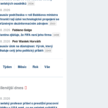
zraelských osadníků
3536
 8. 2026
ausův podržtaška v roli Babišova ministra
hraničí tají úzké technologické propojení se
přízněným dezinformačním zdrojem
3500
 8. 2026
Fabiano Golgo
fantino zjišťuje, že FIFA není jeho firma
3498
 8. 2026
Petr Waniek Horváth
ausův útok na důstojnost. Výrok, který
haluje celý jeho politický příběh
3349
Týden
Měsíc
Rok
Vše
ílenější dnes
 8. 2026
raelský profesor přišel o prestižní pracovní
bídku v USA poté, co se veřejně vyjádřil k