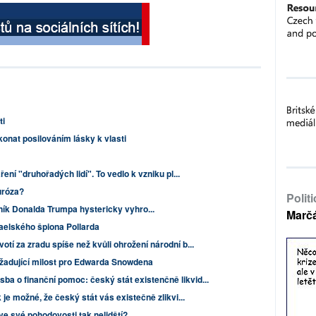
ti
konat posilováním lásky k vlasti
ení "druhořadých lidí". To vedlo k vzniku pl...
uróza?
Polit
ník Donalda Trumpa hystericky vyhro...
Marč
zraelského špiona Pollarda
votí za zradu spíše než kvůli ohrožení národní b...
ožadující milost pro Edwarda Snowdena
sba o finanční pomoc: český stát existenčně likvid...
 je možné, že český stát vás existečně zlikvi...
ve své pohodovosti tak nelidští?