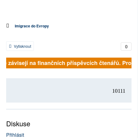
Imigrace do Evropy
0
Vytisknout
lně závisejí na finančních příspěvcích čtenářů. Prosím
10111
Diskuse
Přihlásit