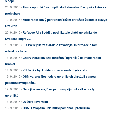
s dopr...
20. 9. 2015 /
Tisíce uprchlíků vstoupilo do Rakouska. Evropská krize se
prohlubuje
19. 9. 2015 /
Maďarsko: Nový pohraniční režim ohrožuje žadatele o azyl:
Uzavřen...
20. 9. 2015 /
Refugee Air: Švédští podnikatelé chtějí uprchlíky do
Švédska doprav...
19. 9. 2015 /
EU zveřejnila zastaralé a zavádějící informace o tom,
odkud pocháze...
18. 9. 2015 /
Chorvatsko odvezlo množství uprchlíků na maďarskou
hranici
18. 9. 2015 /
V Röszke byl k vidění chaos šestačtyřicátého
19. 9. 2015 /
OSN varuje: Neshody o uprchlících ohrožují samou
podstatu evropskéh...
19. 9. 2015 /
Není jiné řešení, Evropa musí přijmout velké počty
uprchlíků
18. 9. 2015 /
Uvízli v Tovarniku
18. 9. 2015 /
OSN: Evropská unie musí pomáhat uprchlíkům