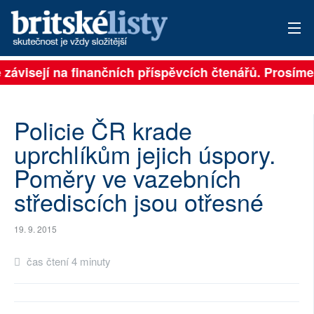
 závisejí na finančních příspěvcích čtenářů. Prosíme, 
PŘIHLÁSIT
AKTUÁLNÍ VYDÁNÍ
Policie ČR krade
ARCHIV
uprchlíkům jejich úspory.
Poměry ve vazebních
ROZHOVORY
střediscích jsou otřesné
TÉMATA
19. 9. 2015
NEJČTENĚJŠÍ ZA 7 DNÍ
čas čtení 4 minuty
AUTOŘI
PŘÍSPĚVKY NA PROVOZ