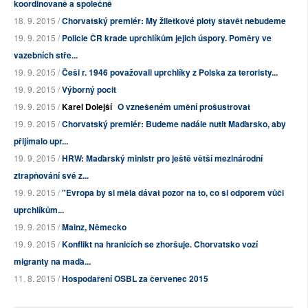
koordinovaně a společně
18. 9. 2015 /
Chorvatský premiér: My žiletkové ploty stavět nebudeme
19. 9. 2015 /
Policie ČR krade uprchlíkům jejich úspory. Poměry ve
vazebních stře...
19. 9. 2015 /
Češi r. 1946 považovali uprchlíky z Polska za teroristy...
19. 9. 2015 /
Výborný pocit
19. 9. 2015 /
Karel Dolejší
O vznešeném umění prošustrovat
19. 9. 2015 /
Chorvatský premiér: Budeme nadále nutit Maďarsko, aby
přijímalo upr...
19. 9. 2015 /
HRW: Maďarský ministr pro ještě větší mezinárodní
ztrapňování své z...
19. 9. 2015 /
"Evropa by si měla dávat pozor na to, co si odporem vůči
uprchlíkům...
19. 9. 2015 /
Mainz, Německo
19. 9. 2015 /
Konflikt na hranicích se zhoršuje. Chorvatsko vozí
migranty na maďa...
11. 8. 2015 /
Hospodaření OSBL za červenec 2015