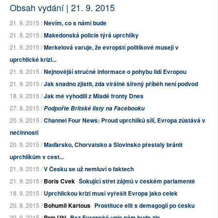
Obsah vydání | 21. 9. 2015
21. 9. 2015 /
Nevím, co s námi bude
21. 9. 2015 /
Makedonská policie týrá uprchlíky
21. 9. 2015 /
Merkelová varuje, že evropští politikové musejí v
uprchlické krizi...
21. 9. 2015 /
Nejnovější stručné informace o pohybu lidí Evropou
21. 9. 2015 /
Jak snadno zjistit, zda virálně šířený příběh není podvod
18. 9. 2015 /
Jak mě vyhodili z Mladé fronty Dnes
27. 9. 2015 /
Podpořte Britské listy na Facebooku
20. 9. 2015 /
Channel Four News: Proud uprchlíků sílí, Evropa zůstává v
nečinnosti
20. 9. 2015 /
Maďarsko, Chorvatsko a Slovinsko přestaly bránit
uprchlíkům v cest...
21. 9. 2015 /
V Česku se už nemluví o faktech
21. 9. 2015 /
Boris Cvek
Šokující střet zájmů v českém parlamentě
18. 9. 2015 /
Uprchlickou krizi musí vyřešit Evropa jako celek
20. 9. 2015 /
Bohumil Kartous
Prostituce elit s demagogií po česku
20. 9. 2015 /
Petr Uhl
Bez Evropské unie nám bude zle