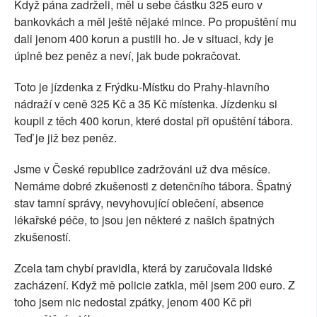
Když pána zadrželi, měl u sebe částku 325 euro v
bankovkách a měl ještě nějaké mince. Po propuštění mu
dali jenom 400 korun a pustili ho. Je v situaci, kdy je
úplně bez peněz a neví, jak bude pokračovat.
Toto je jízdenka z Frýdku-Místku do Prahy-hlavního
nádraží v ceně 325 Kč a 35 Kč místenka. Jízdenku si
koupil z těch 400 korun, které dostal při opuštění tábora.
Teď je již bez peněz.
Jsme v České republice zadržováni už dva měsíce.
Nemáme dobré zkušenosti z detenčního tábora. Špatný
stav tamní správy, nevyhovující oblečení, absence
lékařské péče, to jsou jen některé z našich špatných
zkušeností.
Zcela tam chybí pravidla, která by zaručovala lidské
zacházení. Když mě policie zatkla, měl jsem 200 euro. Z
toho jsem nic nedostal zpátky, jenom 400 Kč při