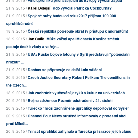
21. 9. 2015 /
Vlnu uprchlíků přicházejících do Evropy vyvolal Západ
21. 9. 2015 /
Karel Dolejší
Kdo vyvolal Patricka Cockburna?
21. 9. 2015 /
Spojené státy budou od roku 2017 přijímat 100 000
uprchlíků ročně
18. 9. 2015 /
Česká republika potřebuje obrat (v přístupu k migrantům)
18. 9. 2015 /
Jan Čulík
Může vážný apel Michaela Kocába změnit
postoje české vlády a veřejn...
21. 9. 2015 /
USA: Ruské bojové letouny v Sýrii představují "potenciální
hrozbu" ...
21. 9. 2015 /
Donbas se připravuje na další kolo válčení
20. 9. 2015 /
Czech Justice Secretary Robert Pelikán: The conditions in
the Czech...
18. 9. 2015 /
Jak zachránit vyučování jazyků a kultur na univerzitách
20. 9. 2015 /
Boj na zdrženou: Rozměr odstrašení v 21. století
20. 9. 2015 /
Turecko "hrozí zachráněné uprchlíky deportovat do Sýrie"
20. 9. 2015 /
Channel Four News stručně informovaly o protestní akci
proti Miloši...
20. 9. 2015 /
Třináct uprchlíků zahynulo u Turecka při srážce jejich člunu