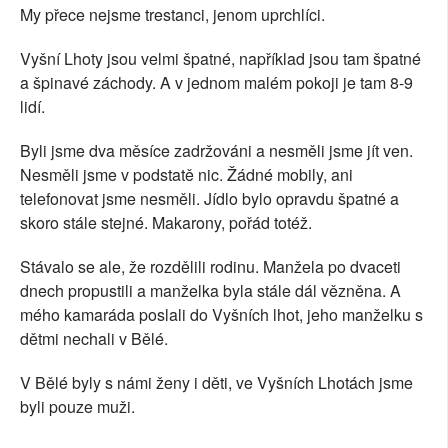
My přece nejsme trestanci, jenom uprchlíci.
Vyšní Lhoty jsou velmi špatné, například jsou tam špatné
a špinavé záchody. A v jednom malém pokoji je tam 8-9
lidí.
Byli jsme dva měsíce zadržováni a nesměli jsme jít ven.
Nesměli jsme v podstatě nic. Žádné mobily, ani
telefonovat jsme nesměli. Jídlo bylo opravdu špatné a
skoro stále stejné. Makarony, pořád totéž.
Stávalo se ale, že rozdělili rodinu. Manžela po dvaceti
dnech propustili a manželka byla stále dál vězněna. A
mého kamaráda poslali do Vyšních lhot, jeho manželku s
dětmi nechali v Bělé.
V Bělé byly s námi ženy i děti, ve Vyšních Lhotách jsme
byli pouze muži.