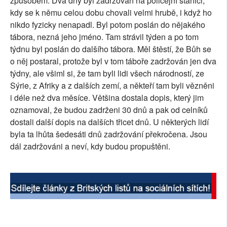
způsobem. Dva dny byl zadržován na policejní stanici,
kdy se k němu celou dobu chovali velmi hrubě, i když ho
nikdo fyzicky nenapadl. Byl potom poslán do nějakého
tábora, nezná jeho jméno. Tam strávil týden a po tom
týdnu byl poslán do dalšího tábora. Měl štěstí, že Bůh se
o něj postaral, protože byl v tom táboře zadržován jen dva
týdny, ale všiml si, že tam byli lidi všech národností, ze
Sýrie, z Afriky a z dalších zemí, a někteří tam byli vězněni
i déle než dva měsíce. Většina dostala dopis, který jim
oznamoval, že budou zadrženi 30 dnů a pak od celníků
dostali další dopis na dalších třicet dnů. U některých lidí
byla ta lhůta šedesáti dnů zadržování překročena. Jsou
dál zadržováni a neví, kdy budou propuštěni.