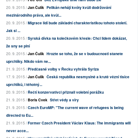
20. 9. 2015 /
Jan Čulík
Pelikán nehájí kvóty kvůli dodržování
mezinárodního práva, ale kvůl...
20. 9. 2015 /
Migrace lidí bude základní charakteristikou tohoto století.
Jak si ...
20. 9. 2015 /
Syrská dívka na kolečkovém křesle: Chci lidem dokázat,
že sny se plní
20. 9. 2015 /
Jan Čulík
Hrozte se toho, že se v budoucnosti stanete
uprchlíky. Nikdo vám ne...
21. 9. 2015 /
Předčasné volby v Řecku vyhrála Syriza
17. 9. 2015 /
Jan Čulík
Česká republika nesmyslně a krutě vězní tisíce
uprchlíků, i těhotný...
20. 9. 2015 /
Řečtí konzervativci přiznali volební porážku
21. 9. 2015 /
Boris Cvek
Střet vědy a víry
21. 9. 2015 /
Czech EuroMP: "The current wave of refugees is being
directed to Eu...
21. 9. 2015 /
Former Czech President Václav Klaus: The immigrants will
never acce...