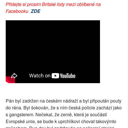
Přidejte si prosím Britské listy mezi oblíbené na
SOCIÁLNÍ SÍTĚ
Facebooku
ZDE
RUBRIKY
PLNÁ VERZE STRÁNEK
Pán byl zadržen na českém nádraží a byl připoután pouty
do rána. Byl šokován, že s ním česká policie zachází jako
s gangsterem. Nečekal, že země, která je součástí
Evropské unie, se bude k uprchlíkovi chovat takovýmto