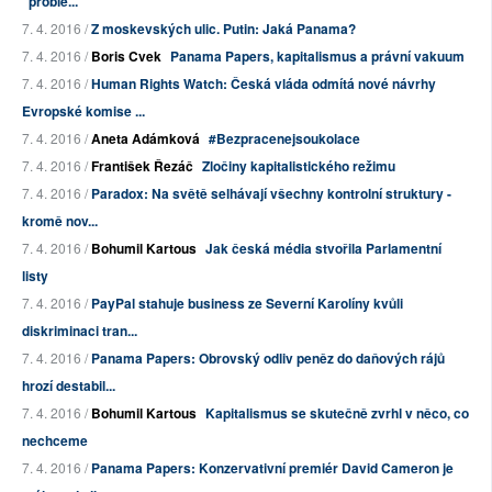
"proble...
7. 4. 2016 /
Z moskevských ulic. Putin: Jaká Panama?
7. 4. 2016 /
Boris Cvek
Panama Papers, kapitalismus a právní vakuum
7. 4. 2016 /
Human Rights Watch: Česká vláda odmítá nové návrhy
Evropské komise ...
7. 4. 2016 /
Aneta Adámková
#Bezpracenejsoukolace
7. 4. 2016 /
František Řezáč
Zločiny kapitalistického režimu
7. 4. 2016 /
Paradox: Na světě selhávají všechny kontrolní struktury -
kromě nov...
7. 4. 2016 /
Bohumil Kartous
Jak česká média stvořila Parlamentní
listy
7. 4. 2016 /
PayPal stahuje business ze Severní Karolíny kvůli
diskriminaci tran...
7. 4. 2016 /
Panama Papers: Obrovský odliv peněz do daňových rájů
hrozí destabil...
7. 4. 2016 /
Bohumil Kartous
Kapitalismus se skutečně zvrhl v něco, co
nechceme
7. 4. 2016 /
Panama Papers: Konzervativní premiér David Cameron je