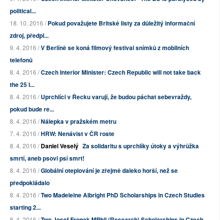
political...
18. 10. 2016 /
Pokud považujete Britské listy za důležitý informační
zdroj, předpl...
9. 4. 2016 /
V Berlíně se koná filmový festival snímků z mobilních
telefonů
8. 4. 2016 /
Czech Interior Minister: Czech Republic will not take back
the 25 I...
8. 4. 2016 /
Uprchlíci v Řecku varují, že budou páchat sebevraždy,
pokud bude re...
8. 4. 2016 /
Nálepka v pražském metru
7. 4. 2016 /
HRW: Nenávist v ČR roste
8. 4. 2016 /
Daniel Veselý
Za solidaritu s uprchlíky útoky a výhrůžka
smrtí, aneb psovi psí smrt!
8. 4. 2016 /
Globální oteplování je zřejmě daleko horší, než se
předpokládalo
8. 4. 2016 /
Two Madeleine Albright PhD Scholarships in Czech Studies
starting 2...
8. 4. 2016 /
Two Josef Fronek MPhil (Research) Scholarships in Czech