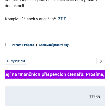
demokracii.
Kompletní článek v angličtině
ZDE
Panama Papers
|
Sdělovací prostředky
0
Vytisknout
visejí na finančních příspěvcích čtenářů. Prosíme, při
11755