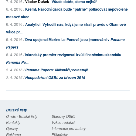
7. 4. 2016 /
Václav Dušek
Všude dobře, doma nejhůř
6. 4. 2016 /
Kreml: Národní garda bude "patrně" potlačovat nepovolené
masové akce
6. 4. 2016 /
Analytici: Vyhodili nás, když jsme říkali pravdu o Obamově
válce pr...
6. 4. 2016 /
Dva spojenci Marine Le Penové jsou jmenováni v
Panama
Papers
6. 4. 2016 /
Islandský premiér rezignoval kvůli finančnímu skandálu
Panama Pa...
5. 4. 2016 /
Panama Papers: Milionáři protestují!
2. 4. 2016 /
Hospodaření OSBL za březen 2016
Britské listy
O nás - Britské listy
Stanovy OSBL
Kontakty
Vzkaz redakci
Opravy
Informace pro autory
Reklama
Příspěvky