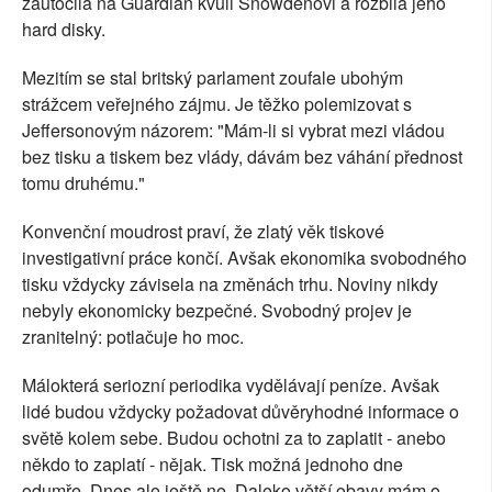
zaútočila na Guardian kvůli Snowdenovi a rozbila jeho
hard disky.
Mezitím se stal britský parlament zoufale ubohým
strážcem veřejného zájmu. Je těžko polemizovat s
Jeffersonovým názorem: "Mám-li si vybrat mezi vládou
bez tisku a tiskem bez vlády, dávám bez váhání přednost
tomu druhému."
Konvenční moudrost praví, že zlatý věk tiskové
investigativní práce končí. Avšak ekonomika svobodného
tisku vždycky závisela na změnách trhu. Noviny nikdy
nebyly ekonomicky bezpečné. Svobodný projev je
zranitelný: potlačuje ho moc.
Málokterá seriozní periodika vydělávají peníze. Avšak
lidé budou vždycky požadovat důvěryhodné informace o
světě kolem sebe. Budou ochotni za to zaplatit - anebo
někdo to zaplatí - nějak. Tisk možná jednoho dne
odumře. Dnes ale ještě ne. Daleko větší obavy mám o