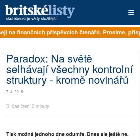
sejí na finančních příspěvcích čtenářů. Prosíme, přisp
PŘIHLÁSIT
AKTUÁLNÍ VYDÁNÍ
Paradox: Na světě
ARCHIV
selhávají všechny kontrolní
struktury - kromě novinářů
ROZHOVORY
TÉMATA
7. 4. 2016
NEJČTENĚJŠÍ ZA 7 DNÍ
čas čtení 3 minuty
AUTOŘI
PŘÍSPĚVKY NA PROVOZ
Tisk možná jednoho dne odumře. Dnes ale ještě ne.