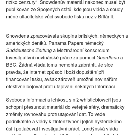
riziko cenzury". Snowdenův materiál nakonec musel být
publikován ze Spojených států, kde jsou vláda a soudy
méně utlačitelské vůči svobodě tisku než v Británii.
Snowdena zpracovávala skupina britských, německých a
amerických deníků. Panama Papers německý
Süddeutsche Zeitung
a Mezinárodní konsorcium
investigativní novinářské práce za pomoci
Guardianu
a
BBC. Žádná vláda tomu nemohla zabránit. Je sice
pravda, že internet způsobil boží dopuštění při
financování tisku, avšak zároveň umožnil novinářům
efektivně bojovat proti utajování nekalých informací.
Svoboda informací a lehkost, s níž whistlebloweři jsou
schopni přesunout materiál do veřejné sféry, dramaticky
změnily rovnováhu proti utajování dat. To vede
podnikatele a vlády k zintenzivnění jejich hysterického
úsilí potlačovat investigativní práci. Londýnská vláda