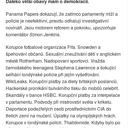
Daleko větší obavy mám o demokracii.
SOCIÁLNÍ SÍTĚ
Panama Papers dokazují, že zatímco parlamenty mlží a
RUBRIKY
policie je neefektivní, pravdu odhalují investigativní
novináři. Jsou motorem reforem a pokroku,
upozorňuje
PLNÁ VERZE STRÁNEK
komentátor Simon Jenkins.
Korupce fotbalové organizace Fifa. Snowden a
špehování občanů. Sexuální zneužívání dětí v anglickém
městě Rotherham. Nadopovaní sportovci. Vražda
černošského teenagera Stephena Lawrence a šokující
selhání londýnské policie při jejím vyšetřování.
WikiLeaks. Korupční platby za diety britských poslanců.
Hackerské pronikání bulvárního tisku do mobilů celebrit.
Skandály v bance HSBC. Korupční platby za interpelace
v parlamentu. Podvody při mistrovství světa v kriketu.
Deportace podezřelých osob prostřednictvím CIA do
třetích zemí na mučení. Úplatky na olympijských hrách.
Korupce v londýnské policii. Thalidomide. Kdyby bylo po