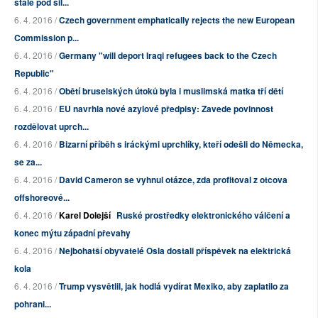
stále pod sil...
6. 4. 2016 /
Czech government emphatically rejects the new European
Commission p...
6. 4. 2016 /
Germany "will deport Iraqi refugees back to the Czech
Republic"
6. 4. 2016 /
Obětí bruselských útoků byla i muslimská matka tří dětí
6. 4. 2016 /
EU navrhla nové azylové předpisy: Zavede povinnost
rozdělovat uprch...
6. 4. 2016 /
Bizarní příběh s iráckými uprchlíky, kteří odešli do Německa,
se za...
6. 4. 2016 /
David Cameron se vyhnul otázce, zda profitoval z otcova
offshoreové...
6. 4. 2016 /
Karel Dolejší
Ruské prostředky elektronického válčení a
konec mýtu západní převahy
6. 4. 2016 /
Nejbohatší obyvatelé Osla dostali příspěvek na elektrická
kola
6. 4. 2016 /
Trump vysvětlil, jak hodlá vydírat Mexiko, aby zaplatilo za
pohrani...