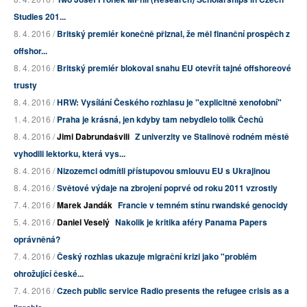
Studies 201...
8. 4. 2016 /
Britský premiér konečně přiznal, že měl finanční prospěch z
offshor...
8. 4. 2016 /
Britský premiér blokoval snahu EU otevřít tajné offshoreové
trusty
8. 4. 2016 /
HRW: Vysílání Českého rozhlasu je "explicitně xenofobní"
1. 4. 2016 /
Praha je krásná, jen kdyby tam nebydlelo tolik Čechů
8. 4. 2016 /
Jimi Dabrundašvili
Z univerzity ve Stalinově rodném městě
vyhodili lektorku, která vys...
8. 4. 2016 /
Nizozemci odmítli přístupovou smlouvu EU s Ukrajinou
8. 4. 2016 /
Světové výdaje na zbrojení poprvé od roku 2011 vzrostly
7. 4. 2016 /
Marek Jandák
Francie v temném stínu rwandské genocidy
5. 4. 2016 /
Daniel Veselý
Nakolik je kritika aféry Panama Papers
oprávněná?
7. 4. 2016 /
Český rozhlas ukazuje migrační krizi jako "problém
ohrožující české...
7. 4. 2016 /
Czech public service Radio presents the refugee crisis as a