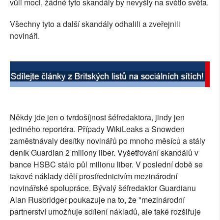
vůli moci, žádné tyto skandály by nevyšly na světlo světa.
Všechny tyto a další skandály odhalili a zveřejnili
novináři.
Někdy jde jen o tvrdošíjnost šéfredaktora, jindy jen
jediného reportéra. Případy WikiLeaks a Snowden
zaměstnávaly desítky novinářů po mnoho měsíců a stály
deník Guardian 2 miliony liber. Vyšetřování skandálů v
bance HSBC stálo půl milionu liber. V poslední době se
takové náklady dělí prostřednictvím mezinárodní
novinářské spolupráce. Bývalý šéfredaktor Guardianu
Alan Rusbridger poukazuje na to, že "mezinárodní
partnerství umožňuje sdílení nákladů, ale také rozšiřuje