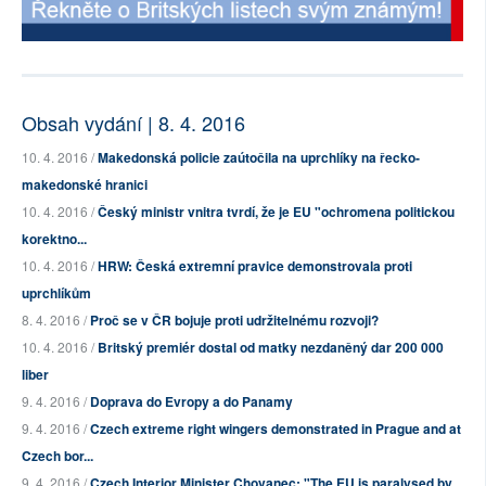
Obsah vydání | 8. 4. 2016
10. 4. 2016 /
Makedonská policie zaútočila na uprchlíky na řecko-
makedonské hranici
10. 4. 2016 /
Český ministr vnitra tvrdí, že je EU "ochromena politickou
korektno...
10. 4. 2016 /
HRW: Česká extremní pravice demonstrovala proti
uprchlíkům
8. 4. 2016 /
Proč se v ČR bojuje proti udržitelnému rozvoji?
10. 4. 2016 /
Britský premiér dostal od matky nezdaněný dar 200 000
liber
9. 4. 2016 /
Doprava do Evropy a do Panamy
9. 4. 2016 /
Czech extreme right wingers demonstrated in Prague and at
Czech bor...
9. 4. 2016 /
Czech Interior Minister Chovanec: "The EU is paralysed by