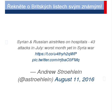
SOCIÁLNÍ SÍTĚ
RUBRIKY
PLNÁ VERZE STRÁNEK
Syrian & Russian airstrikes on hospitals - 43
attacks in July: worst month yet in Syria war
https://t.co/u4thyh2qWP
pic.twitter.com/rrjbaO3FMq
— Andrew Stroehlein
(@astroehlein)
August 11, 2016