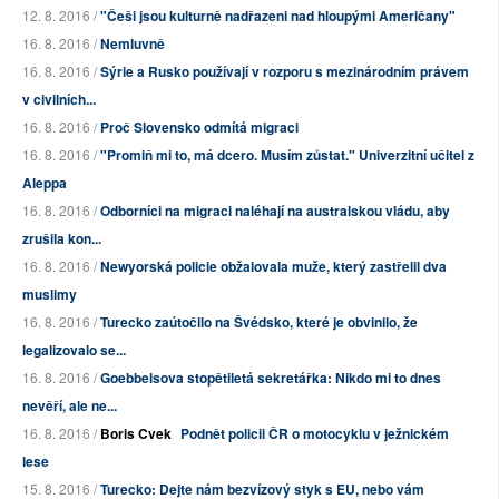
12. 8. 2016 /
"Češi jsou kulturně nadřazeni nad hloupými Američany"
16. 8. 2016 /
Nemluvně
16. 8. 2016 /
Sýrie a Rusko používají v rozporu s mezinárodním právem
v civilních...
16. 8. 2016 /
Proč Slovensko odmítá migraci
16. 8. 2016 /
"Promiň mi to, má dcero. Musím zůstat." Univerzitní učitel z
Aleppa
16. 8. 2016 /
Odborníci na migraci naléhají na australskou vládu, aby
zrušila kon...
16. 8. 2016 /
Newyorská policie obžalovala muže, který zastřelil dva
muslimy
16. 8. 2016 /
Turecko zaútočilo na Švédsko, které je obvinilo, že
legalizovalo se...
16. 8. 2016 /
Goebbelsova stopětiletá sekretářka: Nikdo mi to dnes
nevěří, ale ne...
16. 8. 2016 /
Boris Cvek
Podnět policii ČR o motocyklu v ježnickém
lese
15. 8. 2016 /
Turecko: Dejte nám bezvízový styk s EU, nebo vám