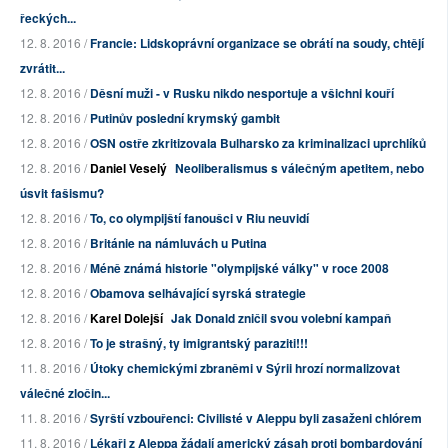
řeckých...
12. 8. 2016 /
Francie: Lidskoprávní organizace se obrátí na soudy, chtějí
zvrátit...
12. 8. 2016 /
Děsní muži - v Rusku nikdo nesportuje a všichni kouří
12. 8. 2016 /
Putinův poslední krymský gambit
12. 8. 2016 /
OSN ostře zkritizovala Bulharsko za kriminalizaci uprchlíků
12. 8. 2016 /
Daniel Veselý
Neoliberalismus s válečným apetitem, nebo
úsvit fašismu?
12. 8. 2016 /
To, co olympijští fanoušci v Riu neuvidí
12. 8. 2016 /
Británie na námluvách u Putina
12. 8. 2016 /
Méně známá historie "olympijské války" v roce 2008
12. 8. 2016 /
Obamova selhávající syrská strategie
12. 8. 2016 /
Karel Dolejší
Jak Donald zničil svou volební kampaň
12. 8. 2016 /
To je strašný, ty imigrantský paraziti!!!
11. 8. 2016 /
Útoky chemickými zbraněmi v Sýrii hrozí normalizovat
válečné zločin...
11. 8. 2016 /
Syrští vzbouřenci: Civilisté v Aleppu byli zasaženi chlórem
11. 8. 2016 /
Lékaři z Aleppa žádají americký zásah proti bombardování