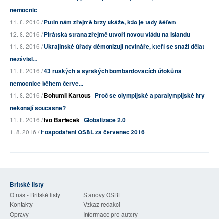
nemocnic
11. 8. 2016 /
Putin nám zřejmě brzy ukáže, kdo je tady šéfem
12. 8. 2016 /
Pirátská strana zřejmě utvoří novou vládu na Islandu
11. 8. 2016 /
Ukrajinské úřady démonizují novináře, kteří se snaží dělat
nezávisl...
11. 8. 2016 /
43 ruských a syrských bombardovacích útoků na
nemocnice během červe...
11. 8. 2016 /
Bohumil Kartous
Proč se olympijské a paralympijské hry
nekonají současně?
11. 8. 2016 /
Ivo Barteček
Globalizace 2.0
1. 8. 2016 /
Hospodaření OSBL za červenec 2016
Britské listy
O nás - Britské listy
Stanovy OSBL
Kontakty
Vzkaz redakci
Opravy
Informace pro autory