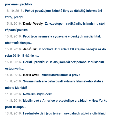
pošleme uprchlíky
18. 10. 2016 /
Pokud považujete Britské listy za důležitý informační
zdroj, předpl...
15. 8. 2016 /
Daniel Veselý
Za vzestupem radikálního islamismu stojí
západní politika
15. 8. 2016 /
Proč jsou nesmysly vydávané v českých médiích tak
efektivní: Manipu...
15. 8. 2016 /
Jan Čulík
K odchodu Británie z EU zřejmě nedojde až do
roku 2019 - Británie n...
15. 8. 2016 /
Dětští uprchlíci v Calais jsou dál bez pomoci v důsledku
ostudných ...
14. 8. 2016 /
Boris Cvek
Multikulturalismus a právo
14. 8. 2016 /
Syřané nadšeně oslavovali vyhnání Islámského státu z
města Menbidž
11. 8. 2016 /
Nevěřím svým očím
14. 8. 2016 /
Muslimové v Americe protestují po vraždách v New Yorku
proti Trumpo...
13. 8. 2016 /
I sedmileté děti jsou terčem sexuálních útoků v oficiálních