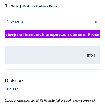
Sýrie
|
Rusko za Vladimíra Putina
0
Vytisknout
 závisejí na finančních příspěvcích čtenářů. Prosíme,
8781
Diskuse
Přihlásit
Upozorňujeme, že Britské listy jako soukromý server si