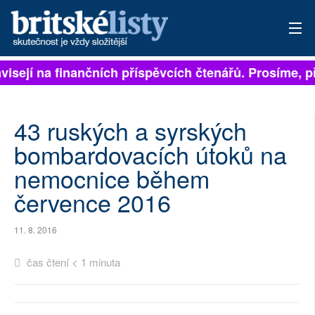
ávisejí na finančních příspěvcích čtenářů. Prosíme, př
PŘIHLÁSIT
AKTUÁLNÍ VYDÁNÍ
43 ruských a syrských
ARCHIV
bombardovacích útoků na
nemocnice během
ROZHOVORY
července 2016
TÉMATA
11. 8. 2016
NEJČTENĚJŠÍ ZA 7 DNÍ
čas čtení < 1 minuta
AUTOŘI
PŘÍSPĚVKY NA PROVOZ