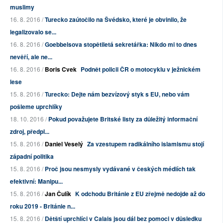
muslimy
16. 8. 2016 /
Turecko zaútočilo na Švédsko, které je obvinilo, že
legalizovalo se...
16. 8. 2016 /
Goebbelsova stopětiletá sekretářka: Nikdo mi to dnes
nevěří, ale ne...
16. 8. 2016 /
Boris Cvek
Podnět policii ČR o motocyklu v ježnickém
lese
15. 8. 2016 /
Turecko: Dejte nám bezvízový styk s EU, nebo vám
pošleme uprchlíky
18. 10. 2016 /
Pokud považujete Britské listy za důležitý informační
zdroj, předpl...
15. 8. 2016 /
Daniel Veselý
Za vzestupem radikálního islamismu stojí
západní politika
15. 8. 2016 /
Proč jsou nesmysly vydávané v českých médiích tak
efektivní: Manipu...
15. 8. 2016 /
Jan Čulík
K odchodu Británie z EU zřejmě nedojde až do
roku 2019 - Británie n...
15. 8. 2016 /
Dětští uprchlíci v Calais jsou dál bez pomoci v důsledku