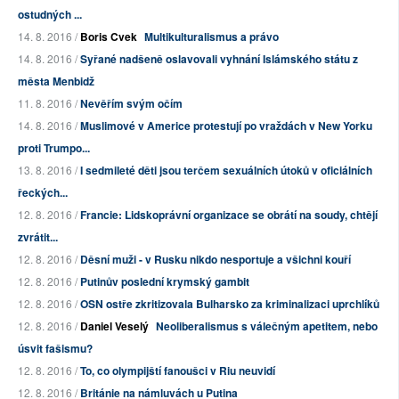
ostudných ...
14. 8. 2016 /
Boris Cvek
Multikulturalismus a právo
14. 8. 2016 /
Syřané nadšeně oslavovali vyhnání Islámského státu z
města Menbidž
11. 8. 2016 /
Nevěřím svým očím
14. 8. 2016 /
Muslimové v Americe protestují po vraždách v New Yorku
proti Trumpo...
13. 8. 2016 /
I sedmileté děti jsou terčem sexuálních útoků v oficiálních
řeckých...
12. 8. 2016 /
Francie: Lidskoprávní organizace se obrátí na soudy, chtějí
zvrátit...
12. 8. 2016 /
Děsní muži - v Rusku nikdo nesportuje a všichni kouří
12. 8. 2016 /
Putinův poslední krymský gambit
12. 8. 2016 /
OSN ostře zkritizovala Bulharsko za kriminalizaci uprchlíků
12. 8. 2016 /
Daniel Veselý
Neoliberalismus s válečným apetitem, nebo
úsvit fašismu?
12. 8. 2016 /
To, co olympijští fanoušci v Riu neuvidí
12. 8. 2016 /
Británie na námluvách u Putina