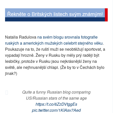
SOCIÁLNÍ SÍTĚ
RUBRIKY
PLNÁ VERZE STRÁNEK
Natalia Radulova
na svém blogu srovnala fotografie
ruských a amerických mužských celebrit stejného věku
.
Poukazuje na to, že ruští muži se neobtěžují sportovat, a
vypadají hrozně. Ženy v Rusku by měly prý raději být
lesbičky, protože v Rusku jsou nejkrásnější ženy na
světě, ale nejhnusnější chlapi. (Že by to v Čechách bylo
jinak?)
Quite a funny Russian blog comparing
US/Russian stars of the same age
https://t.co/6ZzDVtggEs
pic.twitter.com/1KIAsv7Aed