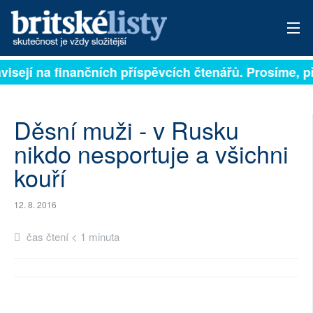
ávisejí na finančních příspěvcích čtenářů. Prosíme, př
PŘIHLÁSIT
AKTUÁLNÍ VYDÁNÍ
Děsní muži - v Rusku
ARCHIV
nikdo nesportuje a všichni
kouří
ROZHOVORY
TÉMATA
12. 8. 2016
NEJČTENĚJŠÍ ZA 7 DNÍ
čas čtení < 1 minuta
AUTOŘI
PŘÍSPĚVKY NA PROVOZ