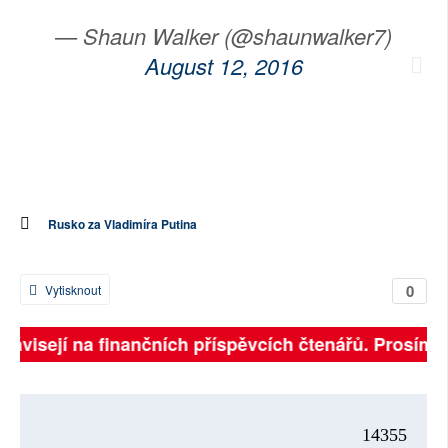
— Shaun Walker (@shaunwalker7)
August 12, 2016
Rusko za Vladimíra Putina
0
Vytisknout
 závisejí na finančních příspěvcích čtenářů. Prosíme, 
14355