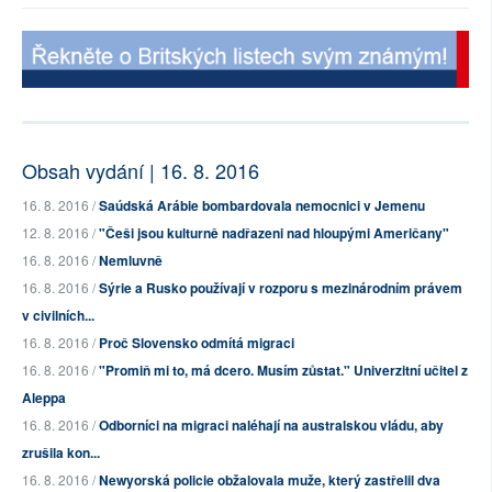
Obsah vydání | 16. 8. 2016
16. 8. 2016 /
Saúdská Arábie bombardovala nemocnici v Jemenu
12. 8. 2016 /
"Češi jsou kulturně nadřazeni nad hloupými Američany"
16. 8. 2016 /
Nemluvně
16. 8. 2016 /
Sýrie a Rusko používají v rozporu s mezinárodním právem
v civilních...
16. 8. 2016 /
Proč Slovensko odmítá migraci
16. 8. 2016 /
"Promiň mi to, má dcero. Musím zůstat." Univerzitní učitel z
Aleppa
16. 8. 2016 /
Odborníci na migraci naléhají na australskou vládu, aby
zrušila kon...
16. 8. 2016 /
Newyorská policie obžalovala muže, který zastřelil dva