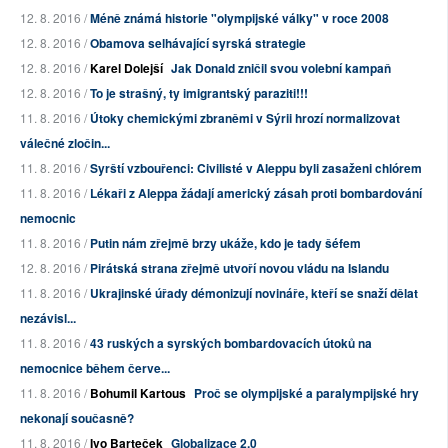
12. 8. 2016 /
Méně známá historie "olympijské války" v roce 2008
12. 8. 2016 /
Obamova selhávající syrská strategie
12. 8. 2016 /
Karel Dolejší
Jak Donald zničil svou volební kampaň
12. 8. 2016 /
To je strašný, ty imigrantský paraziti!!!
11. 8. 2016 /
Útoky chemickými zbraněmi v Sýrii hrozí normalizovat
válečné zločin...
11. 8. 2016 /
Syrští vzbouřenci: Civilisté v Aleppu byli zasaženi chlórem
11. 8. 2016 /
Lékaři z Aleppa žádají americký zásah proti bombardování
nemocnic
11. 8. 2016 /
Putin nám zřejmě brzy ukáže, kdo je tady šéfem
12. 8. 2016 /
Pirátská strana zřejmě utvoří novou vládu na Islandu
11. 8. 2016 /
Ukrajinské úřady démonizují novináře, kteří se snaží dělat
nezávisl...
11. 8. 2016 /
43 ruských a syrských bombardovacích útoků na
nemocnice během červe...
11. 8. 2016 /
Bohumil Kartous
Proč se olympijské a paralympijské hry
nekonají současně?
11. 8. 2016 /
Ivo Barteček
Globalizace 2.0