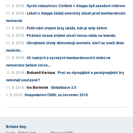
11. 8. 2016 /
Syrští vzbouřenci: Civilisté v Aleppu byli zasaženi chlórem
11. 8. 2016 /
Lékaři z Aleppa žádají americký zásah proti bombardování
nemocnic
11. 8. 2016 /
Putin nám zřejmě brzy ukáže, kdo je tady šéfem
12. 8. 2016 /
Pirátská strana zřejmě utvoří novou vládu na Islandu
11. 8. 2016 /
Ukrajinské úřady démonizují novináře, kteří se snaží dělat
nezávisl...
11. 8. 2016 /
43 ruských a syrských bombardovacích útoků na
nemocnice během červe...
11. 8. 2016 /
Bohumil Kartous
Proč se olympijské a paralympijské hry
nekonají současně?
11. 8. 2016 /
Ivo Barteček
Globalizace 2.0
1. 8. 2016 /
Hospodaření OSBL za červenec 2016
Britské listy
O nás - Britské listy
Stanovy OSBL