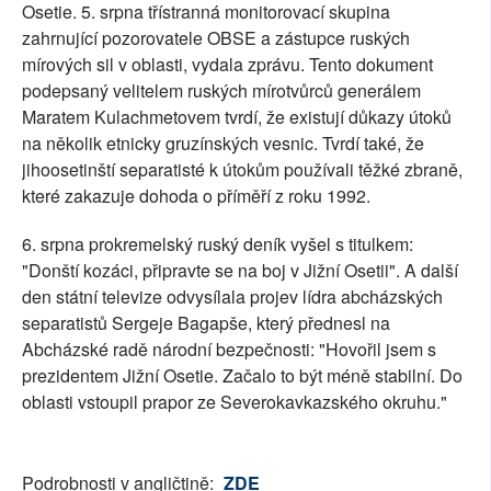
Osetie. 5. srpna třístranná monitorovací skupina
zahrnující pozorovatele OBSE a zástupce ruských
mírových sil v oblasti, vydala zprávu. Tento dokument
podepsaný velitelem ruských mírotvůrců generálem
Maratem Kulachmetovem tvrdí, že existují důkazy útoků
na několik etnicky gruzínských vesnic. Tvrdí také, že
jihoosetinští separatisté k útokům používali těžké zbraně,
které zakazuje dohoda o příměří z roku 1992.
6. srpna prokremelský ruský deník vyšel s titulkem:
"Donští kozáci, připravte se na boj v Jižní Osetii". A další
den státní televize odvysílala projev lídra abcházských
separatistů Sergeje Bagapše, který přednesl na
Abcházské radě národní bezpečnosti: "Hovořil jsem s
prezidentem Jižní Osetie. Začalo to být méně stabilní. Do
oblasti vstoupil prapor ze Severokavkazského okruhu."
Podrobnosti v angličtině:
ZDE