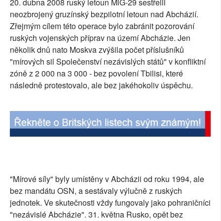
20. dubna 2008 ruský letoun MiG-29 sestřelil
SOCIÁLNÍ SÍTĚ
neozbrojený gruzínský bezpilotní letoun nad Abcházií.
Zřejmým cílem této operace bylo zabránit pozorování
RUBRIKY
ruských vojenských příprav na území Abcházie. Jen
několik dnů nato Moskva zvýšila počet příslušníků
PLNÁ VERZE STRÁNEK
"mírových sil Společenství nezávislých států" v konfliktní
zóně z 2 000 na 3 000 - bez povolení Tbilisi, které
následně protestovalo, ale bez jakéhokoliv úspěchu.
"Mírové síly" byly umístěny v Abcházii od roku 1994, ale
bez mandátu OSN, a sestávaly výlučně z ruských
jednotek. Ve skutečnosti vždy fungovaly jako pohraničníci
"nezávislé Abcházie". 31. května Rusko, opět bez