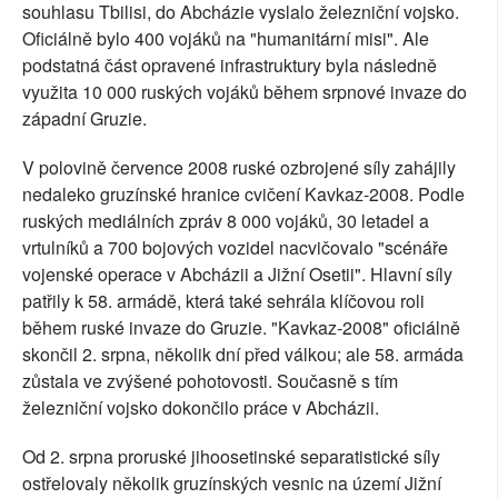
souhlasu Tbilisi, do Abcházie vyslalo železniční vojsko.
Oficiálně bylo 400 vojáků na "humanitární misi". Ale
podstatná část opravené infrastruktury byla následně
využita 10 000 ruských vojáků během srpnové invaze do
západní Gruzie.
V polovině července 2008 ruské ozbrojené síly zahájily
nedaleko gruzínské hranice cvičení Kavkaz-2008. Podle
ruských mediálních zpráv 8 000 vojáků, 30 letadel a
vrtulníků a 700 bojových vozidel nacvičovalo "scénáře
vojenské operace v Abcházii a Jižní Osetii". Hlavní síly
patřily k 58. armádě, která také sehrála klíčovou roli
během ruské invaze do Gruzie. "Kavkaz-2008" oficiálně
skončil 2. srpna, několik dní před válkou; ale 58. armáda
zůstala ve zvýšené pohotovosti. Současně s tím
železniční vojsko dokončilo práce v Abcházii.
Od 2. srpna proruské jihoosetinské separatistické síly
ostřelovaly několik gruzínských vesnic na území Jižní