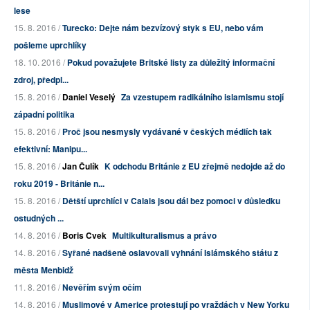
lese
15. 8. 2016 /
Turecko: Dejte nám bezvízový styk s EU, nebo vám
pošleme uprchlíky
18. 10. 2016 /
Pokud považujete Britské listy za důležitý informační
zdroj, předpl...
15. 8. 2016 /
Daniel Veselý
Za vzestupem radikálního islamismu stojí
západní politika
15. 8. 2016 /
Proč jsou nesmysly vydávané v českých médiích tak
efektivní: Manipu...
15. 8. 2016 /
Jan Čulík
K odchodu Británie z EU zřejmě nedojde až do
roku 2019 - Británie n...
15. 8. 2016 /
Dětští uprchlíci v Calais jsou dál bez pomoci v důsledku
ostudných ...
14. 8. 2016 /
Boris Cvek
Multikulturalismus a právo
14. 8. 2016 /
Syřané nadšeně oslavovali vyhnání Islámského státu z
města Menbidž
11. 8. 2016 /
Nevěřím svým očím
14. 8. 2016 /
Muslimové v Americe protestují po vraždách v New Yorku