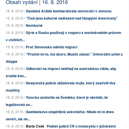
Obsah vydání | 16. 8. 2016
16. 8. 2016 /
Saúdská Arábie bombardovala nemocnici v Jemenu
12. 8. 2016 /
"Češi jsou kulturně nadřazeni nad hloupými Američany"
16. 8. 2016 /
Nemluvně
16. 8. 2016 /
Sýrie a Rusko používají v rozporu s mezinárodním právem
v civilních...
16. 8. 2016 /
Proč Slovensko odmítá migraci
16. 8. 2016 /
"Promiň mi to, má dcero. Musím zůstat." Univerzitní učitel z
Aleppa
16. 8. 2016 /
Odborníci na migraci naléhají na australskou vládu, aby
zrušila kon...
16. 8. 2016 /
Newyorská policie obžalovala muže, který zastřelil dva
muslimy
16. 8. 2016 /
Turecko zaútočilo na Švédsko, které je obvinilo, že
legalizovalo se...
16. 8. 2016 /
Goebbelsova stopětiletá sekretářka: Nikdo mi to dnes
nevěří, ale ne...
16. 8. 2016 /
Boris Cvek
Podnět policii ČR o motocyklu v ježnickém