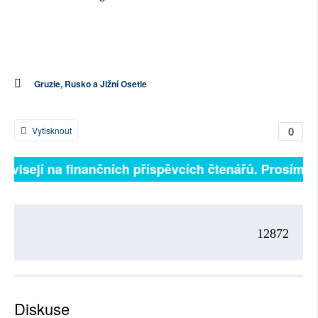
Gruzie, Rusko a Jižní Osetie
0
Vytisknout
závisejí na finančních příspěvcích čtenářů. Prosíme, 
12872
Diskuse