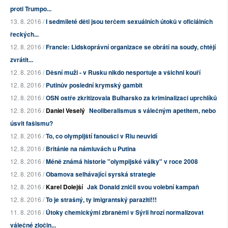
proti Trumpo...
13. 8. 2016 /
I sedmileté děti jsou terčem sexuálních útoků v oficiálních
řeckých...
12. 8. 2016 /
Francie: Lidskoprávní organizace se obrátí na soudy, chtějí
zvrátit...
12. 8. 2016 /
Děsní muži - v Rusku nikdo nesportuje a všichni kouří
12. 8. 2016 /
Putinův poslední krymský gambit
12. 8. 2016 /
OSN ostře zkritizovala Bulharsko za kriminalizaci uprchlíků
12. 8. 2016 /
Daniel Veselý
Neoliberalismus s válečným apetitem, nebo
úsvit fašismu?
12. 8. 2016 /
To, co olympijští fanoušci v Riu neuvidí
12. 8. 2016 /
Británie na námluvách u Putina
12. 8. 2016 /
Méně známá historie "olympijské války" v roce 2008
12. 8. 2016 /
Obamova selhávající syrská strategie
12. 8. 2016 /
Karel Dolejší
Jak Donald zničil svou volební kampaň
12. 8. 2016 /
To je strašný, ty imigrantský paraziti!!!
11. 8. 2016 /
Útoky chemickými zbraněmi v Sýrii hrozí normalizovat
válečné zločin...