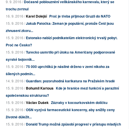
9. 9. 2016 /
Dočasné poblouznění velikánského karnevalu, který se
trochu zvrtnul
16. 9. 2016 /
Karel Dolejší
Proč je třeba přijmout Gruzii do NATO
15. 9. 2016 /
Jakub Patočka: Zeman je populární, protože Češi jsou
zhnuseni zkoru...
15. 9. 2016 /
Estonsko nabízí podnikatelům elektronický trvalý pobyt.
Proč ne Česko?
15. 9. 2016 /
Turecko usmrtilo při útoku na Američany podporované
syrské bojovník...
15. 9. 2016 /
75 000 uprchlíků je násilně drženo v zemi nikoho za
šílených podmín...
14. 9. 2016 /
Guardian: pozoruhodná karikatura na Pražském hradě
15. 9. 2016 /
Bohumil Kartous
Kde je hranice mezi funkční a parazitní
společenskou strukturou?
15. 9. 2016 /
Václav Dušek
Zázraky v kocourkovském dolíčku
15. 9. 2016 /
OSN vyzývá farmaceutické koncerny, aby snížily ceny
životně důležit...
15. 9. 2016 /
Donald Trump možná způsobí progresi v přístupu mladých