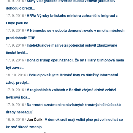
18. 9. 2016 /
Státy visegrádské čtveřice budou vetovat jakoukoliv
dohodu o brexit...
17. 9. 2016 /
HRW: Výroky britského ministra zahraničí o imigraci z
Libye jsou ne...
17. 9. 2016 /
V Německu se v sobotu demonstrovalo v mnoha městech
proti dohodě TTIP
17. 9. 2016 /
Intelektuálové mají větší potenciál oslovit zfašizované
české levič...
17. 9. 2016 /
Donald Trump opět naznačil, že by Hillary Clintonová měla
být zavra...
18. 10. 2016 /
Pokud považujete Britské listy za důležitý informační
zdroj, předpl...
17. 9. 2016 /
V regionálních volbách v Berlíně zřejmě drtivě zvítězí
levicová koa...
17. 9. 2016 /
Na trestní oznámení nenávistných trestných činů české
úřady nereagují
16. 9. 2016 /
Jan Čulík
V demokracii mají voliči plné právo i nechat se
ke své škodě zmanip...