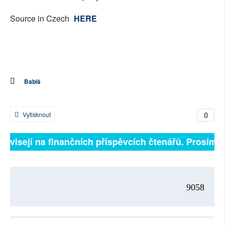
Source in Czech
HERE
Babiš
0
Vytisknout
 závisejí na finančních příspěvcích čtenářů. Prosíme, 
9058