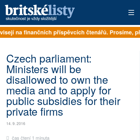
visejí na finančních příspěvcích čtenářů. Prosíme, př
PŘIHLÁSIT
AKTUÁLNÍ VYDÁNÍ
Czech parliament:
ARCHIV
Ministers will be
disallowed to own the
ROZHOVORY
media and to apply for
TÉMATA
public subsidies for their
NEJČTENĚJŠÍ ZA 7 DNÍ
private firms
AUTOŘI
14. 9. 2016
PŘÍSPĚVKY NA PROVOZ
čas čtení 1 minuta