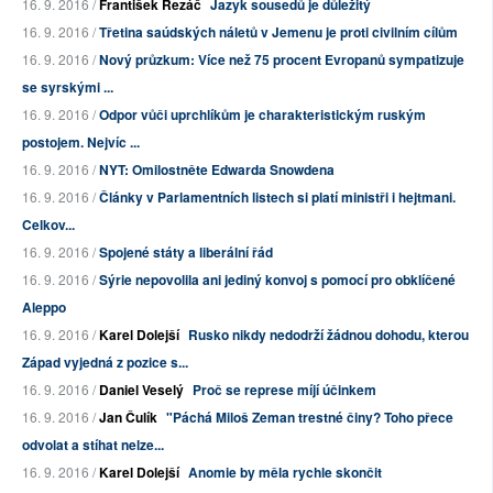
16. 9. 2016 /
František Řezáč
Jazyk sousedů je důležitý
16. 9. 2016 /
Třetina saúdských náletů v Jemenu je proti civilním cílům
16. 9. 2016 /
Nový průzkum: Více než 75 procent Evropanů sympatizuje
se syrskými ...
16. 9. 2016 /
Odpor vůči uprchlíkům je charakteristickým ruským
postojem. Nejvíc ...
16. 9. 2016 /
NYT: Omilostněte Edwarda Snowdena
16. 9. 2016 /
Články v Parlamentních listech si platí ministři i hejtmani.
Celkov...
16. 9. 2016 /
Spojené státy a liberální řád
16. 9. 2016 /
Sýrie nepovolila ani jediný konvoj s pomocí pro obklíčené
Aleppo
16. 9. 2016 /
Karel Dolejší
Rusko nikdy nedodrží žádnou dohodu, kterou
Západ vyjedná z pozice s...
16. 9. 2016 /
Daniel Veselý
Proč se represe míjí účinkem
16. 9. 2016 /
Jan Čulík
"Páchá Miloš Zeman trestné činy? Toho přece
odvolat a stíhat nelze...
16. 9. 2016 /
Karel Dolejší
Anomie by měla rychle skončit