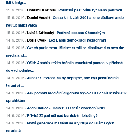
lidí k imigr...
15. 9. 2016 /
Bohumil Kartous
Politická past příliš rychlého pokroku
15. 9. 2016 /
Daniel Veselý
Cesta k 11. září 2001 a jeho dědictví aneb
neutuchající válka
15. 9. 2016 /
Lukáš Stříteský
Podivná obsese Chomským
14. 9. 2016 /
Boris Cvek
Lex Babiš demokracii nezachrání
14. 9. 2016 /
Czech parliament: Ministers will be disallowed to own the
media and...
14. 9. 2016 /
OSN: Asadův režim brání humanitární pomoci v příchodu
do východního...
14. 9. 2016 /
Juncker: Evropa nikdy nepřijme, aby byli polští dělníci
týráni či ...
14. 9. 2016 /
Jak pomohl mediální oligarcha vyvolat u Čechů nenávist k
uprchlíkům
14. 9. 2016 /
Jean Claude Juncker: EU čelí existenční krizi
14. 9. 2016 /
Přivírá Západ oči nad kurdskými zločiny?
14. 9. 2016 /
Nová generace mafiánů se stylizuje do islámských
teroristů