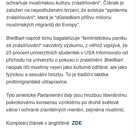
ochraňuje muslimskou kulturu znásilňování". Článek je
založen na nepodloženém tvrzení, že existuje "epidemie
znásilňování", která je "důsledkem přílivu milionu
muslimských migrantů do Evropy".
Breitbart
naproti tomu bagatelizuje "feministickou paniku
ze znásilňování" navzdory výzkumu, z něhož vyplývá, že
23 procent univerzitních studentek v USA informovalo od
příchodu na univerzitu o pokusu o znásilnění.
Breitbart
naopak líčí muslimy nejen jako kulturně odlišné, ale jako
fyzickou a sexuální hrozbu. To je tradiční taktika
protiimigrantské ultrapravice.
Tyto americké
Parlamentní listy
jsou hrozbou liberálnímu
pokrokovému konsensu vzniklému po druhé světové
válce i ochraně zranitelných menšin, zejména muslimů.
Kompletní článek v angličtině
ZDE