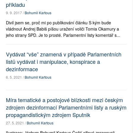
příkladu
9. 9. 2017 /
Bohumil Kartous
Divil jsem se, proč mi po publikování článku S kým bude
vládnout Andrej Babiš píšou uražení voliči Tomia Okamury a
jeho strany SPD. Je to prosté. Parlamentní listy komentář s...
Vydávat “vše” znamená v případě Parlamentních
listů vydávat i manipulace, konspirace a
dezinformace
6. 5. 2021 /
Bohumil Kartous
Míra tematické a postojové blízkosti mezi českým
zdrojem dezinformací Parlamentními listy a ruským
propagandistickým zdrojem Sputnik
27. 5. 2021 /
Bohumil Kartous
Ilustrace: Jáchym Bohumil Kartous Čeští elfové zpracovali