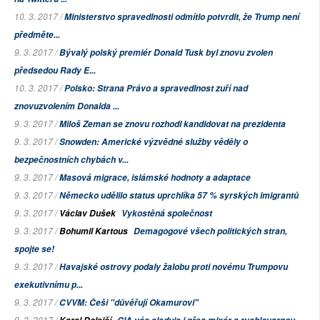
10. 3. 2017 /
Ministerstvo spravedlnosti odmítlo potvrdit, že Trump není
předměte...
9. 3. 2017 /
Bývalý polský premiér Donald Tusk byl znovu zvolen
předsedou Rady E...
10. 3. 2017 /
Polsko: Strana Právo a spravedlnost zuří nad
znovuzvolením Donalda ...
9. 3. 2017 /
Miloš Zeman se znovu rozhodl kandidovat na prezidenta
9. 3. 2017 /
Snowden: Americké výzvědné služby věděly o
bezpečnostních chybách v...
9. 3. 2017 /
Masová migrace, islámské hodnoty a adaptace
9. 3. 2017 /
Německo udělilo status uprchlíka 57 % syrských imigrantů
9. 3. 2017 /
Václav Dušek
Vykostěná společnost
9. 3. 2017 /
Bohumil Kartous
Demagogové všech politických stran,
spojte se!
9. 3. 2017 /
Havajské ostrovy podaly žalobu proti novému Trumpovu
exekutivnímu p...
9. 3. 2017 /
CVVM: Češi "důvěřují Okamurovi"
9. 3. 2017 /