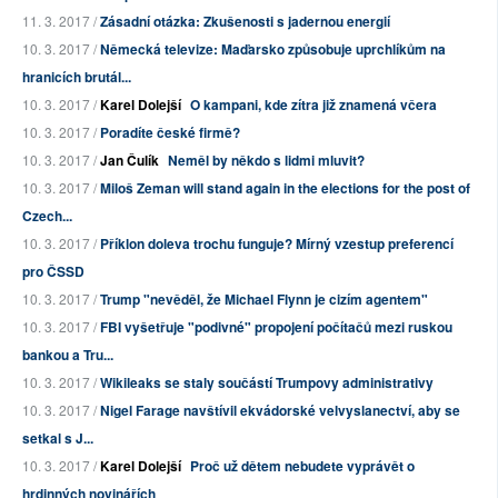
11. 3. 2017 /
Zásadní otázka: Zkušenosti s jadernou energií
10. 3. 2017 /
Německá televize: Maďarsko způsobuje uprchlíkům na
hranicích brutál...
10. 3. 2017 /
Karel Dolejší
O kampani, kde zítra již znamená včera
10. 3. 2017 /
Poradíte české firmě?
10. 3. 2017 /
Jan Čulík
Neměl by někdo s lidmi mluvit?
10. 3. 2017 /
Miloš Zeman will stand again in the elections for the post of
Czech...
10. 3. 2017 /
Příklon doleva trochu funguje? Mírný vzestup preferencí
pro ČSSD
10. 3. 2017 /
Trump "nevěděl, že Michael Flynn je cizím agentem"
10. 3. 2017 /
FBI vyšetřuje "podivné" propojení počítačů mezi ruskou
bankou a Tru...
10. 3. 2017 /
Wikileaks se staly součástí Trumpovy administrativy
10. 3. 2017 /
Nigel Farage navštívil ekvádorské velvyslanectví, aby se
setkal s J...
10. 3. 2017 /
Karel Dolejší
Proč už dětem nebudete vyprávět o
hrdinných novinářích