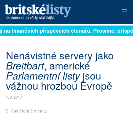
jí na finančních příspěvcích čtenářů. Prosíme, přispěj
PŘIHLÁSIT
AKTUÁLNÍ VYDÁNÍ
Nenávistné servery jako
ARCHIV
, americké
Breitbart
jsou
Parlamentní listy
ROZHOVORY
vážnou hrozbou Evropě
TÉMATA
7. 3. 2017
NEJČTENĚJŠÍ ZA 7 DNÍ
čas čtení 2 minuty
AUTOŘI
PŘÍSPĚVKY NA PROVOZ