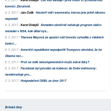
Karel Dolejší
CIA vás sleduje i přes mixér a rychlovarnou
konvici. Zaručeně.
9. 3. 2017 /
Jan Čulík
Hackeři vidí i esemesku, kterou jste ještě nikomu
neposlali
9. 3. 2017 /
Karel Dolejší
Snowden záměrně nafukuje program sběru
metadat v NSA, kde dělal sys...
8. 3. 2017 /
Theresa Mayová za opozici vůči brexitu vyhodila z vládních
funkcí ...
8. 3. 2017 /
Američtí republikáni nepodpořili Trumpovo obvinění, že ho
Obama nec...
8. 3. 2017 /
Proč se tolik nekompetentních mužů stává lídry?
8. 3. 2017 /
Facebook byl povolán na koberec do Dolní sněmovny:
neodstraňuje pro...
2. 3. 2017 /
Hospodaření OSBL za únor 2017
Britské listy