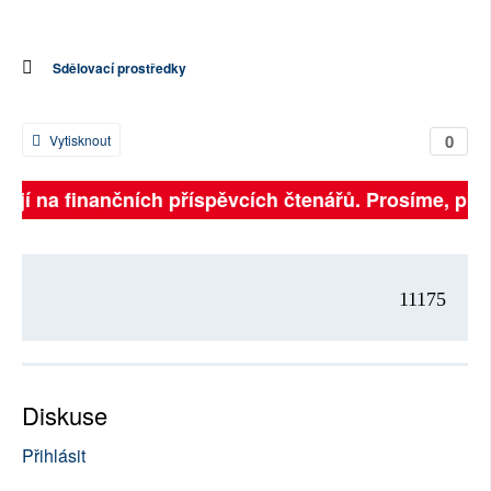
Sdělovací prostředky
0
Vytisknout
sejí na finančních příspěvcích čtenářů. Prosíme, přis
11175
Diskuse
Přihlásit