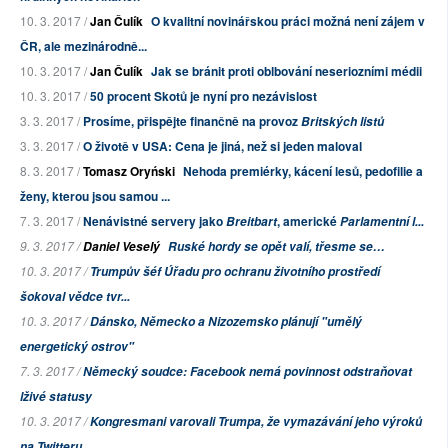
10. 3. 2017 /
Jan Čulík
O kvalitní novinářskou práci možná není zájem v
ČR, ale mezinárodně...
10. 3. 2017 /
Jan Čulík
Jak se bránit proti oblbování neseriozními médii
10. 3. 2017 /
50 procent Skotů je nyní pro nezávislost
3. 3. 2017 /
Prosíme, přispějte finančně na provoz
Britských listů
3. 3. 2017 /
O životě v USA: Cena je jiná, než si jeden maloval
8. 3. 2017 /
Tomasz Oryński
Nehoda premiérky, kácení lesů, pedofilie a
ženy, kterou jsou samou ...
7. 3. 2017 /
Nenávistné servery jako
, americké
Breitbart
Parlamentní l...
9. 3. 2017 /
Daniel Veselý
Ruské hordy se opět valí, třesme se…
10. 3. 2017 /
Trumpův šéf Úřadu pro ochranu životního prostředí
šokoval vědce tvr...
10. 3. 2017 /
Dánsko, Německo a Nizozemsko plánují "umělý
energetický ostrov"
7. 3. 2017 /
Německý soudce: Facebook nemá povinnost odstraňovat
lživé statusy
10. 3. 2017 /
Kongresmani varovali Trumpa, že vymazávání jeho výroků
na Twitteru ...