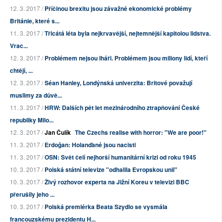
12. 3. 2017 /
Příčinou brexitu jsou závažné ekonomické problémy
Británie, které s...
11. 3. 2017 /
Třicátá léta byla nejkrvavější, nejtemnější kapitolou lidstva.
Vrac...
12. 3. 2017 /
Problémem nejsou lháři. Problémem jsou miliony lidí, kteří
chtějí, ...
12. 3. 2017 /
Séan Hanley, Londýnská univerzita: Britové považují
muslimy za důvě...
11. 3. 2017 /
HRW: Dalších pět let mezinárodního ztrapňování České
republiky Milo...
12. 3. 2017 /
Jan Čulík
The Czechs realise with horror: "We are poor!"
11. 3. 2017 /
Erdoğan: Holanďané jsou nacisti
11. 3. 2017 /
OSN: Svět čelí nejhorší humanitární krizi od roku 1945
10. 3. 2017 /
Polská státní televize "odhalila Evropskou unii"
10. 3. 2017 /
Živý rozhovor experta na Jižní Koreu v televizi BBC
přerušily jeho ...
10. 3. 2017 /
Polská premiérka Beata Szydlo se vysmála
francouzskému prezidentu H...