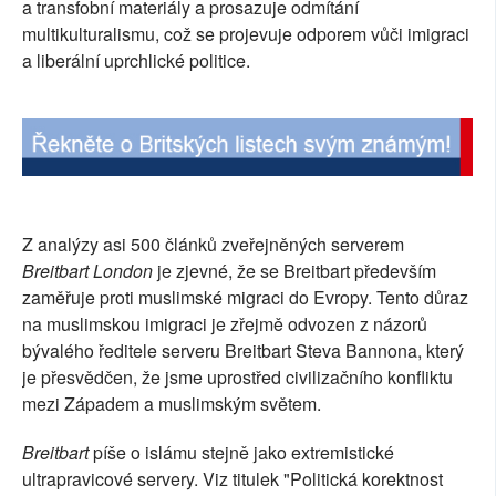
a transfobní materiály a prosazuje odmítání
multikulturalismu, což se projevuje odporem vůči imigraci
a liberální uprchlické politice.
Z analýzy asi 500 článků zveřejněných serverem
Breitbart London
je zjevné, že se Breitbart především
zaměřuje proti muslimské migraci do Evropy. Tento důraz
na muslimskou imigraci je zřejmě odvozen z názorů
bývalého ředitele serveru Breitbart Steva Bannona, který
je přesvědčen, že jsme uprostřed civilizačního konfliktu
mezi Západem a muslimským světem.
Breitbart
píše o islámu stejně jako extremistické
ultrapravicové servery. Viz titulek "Politická korektnost