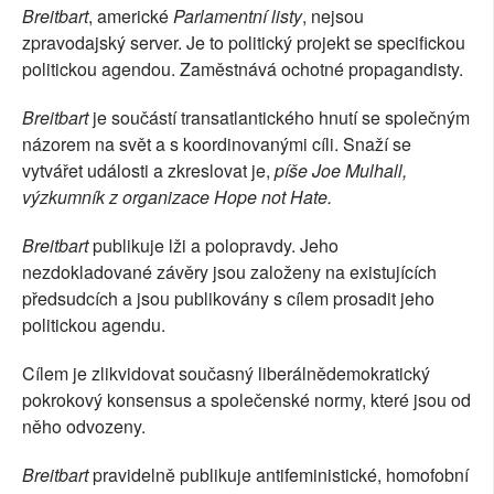
Breitbart
, americké
Parlamentní listy
, nejsou
SOCIÁLNÍ SÍTĚ
zpravodajský server. Je to politický projekt se specifickou
politickou agendou. Zaměstnává ochotné propagandisty.
RUBRIKY
Breitbart
je součástí transatlantického hnutí se společným
PLNÁ VERZE STRÁNEK
názorem na svět a s koordinovanými cíli. Snaží se
vytvářet události a zkreslovat je,
píše Joe Mulhall,
výzkumník z organizace Hope not Hate.
Breitbart
publikuje lži a polopravdy. Jeho
nezdokladované závěry jsou založeny na existujících
předsudcích a jsou publikovány s cílem prosadit jeho
politickou agendu.
Cílem je zlikvidovat současný liberálnědemokratický
pokrokový konsensus a společenské normy, které jsou od
něho odvozeny.
Breitbart
pravidelně publikuje antifeministické, homofobní