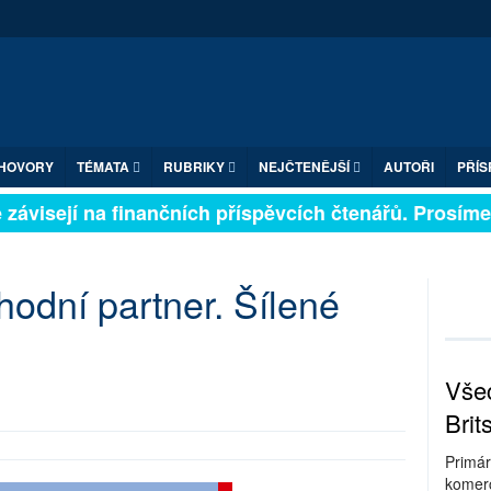
HOVORY
TÉMATA
RUBRIKY
NEJČTENĚJŠÍ
AUTOŘI
PŘÍS
závisejí na finančních příspěvcích čtenářů. Prosíme, p
odní partner. Šílené
Všec
Brit
Primár
komerc