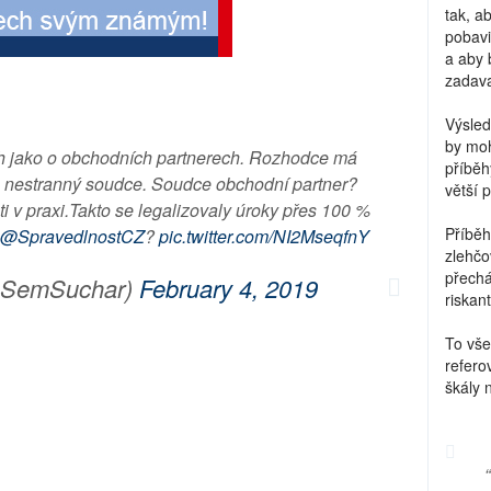
tak, a
pobavi
a aby 
zadava
Výsled
by moh
ích jako o obchodních partnerech. Rozhodce má
příběh
ko nestranný soudce. Soudce obchodní partner?
větší 
ti v praxi.Takto se legalizovaly úroky přes 100 %
Příběh
@SpravedlnostCZ
?
pic.twitter.com/NI2MseqfnY
zlehčo
přechá
@SemSuchar)
February 4, 2019
riskant
To vše
refero
škály 