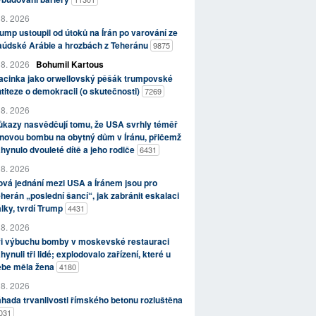
 8. 2026
ump ustoupil od útoků na Írán po varování ze
aúdské Arábie a hrozbách z Teheránu
9875
 8. 2026
Bohumil Kartous
acinka jako orwellovský pěšák trumpovské
titeze o demokracii (o skutečnosti)
7269
 8. 2026
kazy nasvědčují tomu, že USA svrhly téměř
novou bombu na obytný dům v Íránu, přičemž
hynulo dvouleté dítě a jeho rodiče
6431
 8. 2026
vá jednání mezi USA a Íránem jsou pro
herán „poslední šancí“, jak zabránit eskalaci
lky, tvrdí Trump
4431
 8. 2026
ři výbuchu bomby v moskevské restauraci
hynuli tři lidé; explodovalo zařízení, které u
ebe měla žena
4180
 8. 2026
hada trvanlivosti římského betonu rozluštěna
031