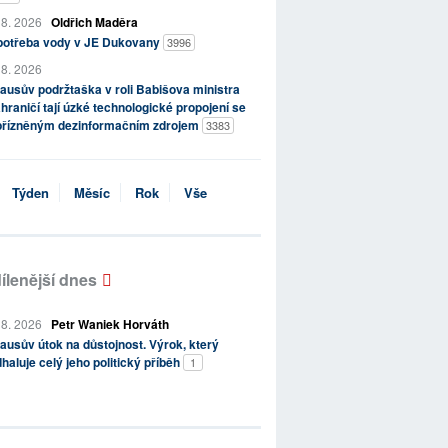
 8. 2026
Oldřich Maděra
potřeba vody v JE Dukovany
3996
 8. 2026
ausův podržtaška v roli Babišova ministra
hraničí tají úzké technologické propojení se
přízněným dezinformačním zdrojem
3383
Týden
Měsíc
Rok
Vše
ílenější dnes
 8. 2026
Petr Waniek Horváth
ausův útok na důstojnost. Výrok, který
haluje celý jeho politický příběh
1