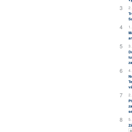
2.
Tr
S
1.
M
an
3.
Dů
tu
za
4.
No
Te
vá
2.
P
za
s
5.
Zá
4