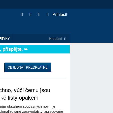
Přihlásit
PĚVKY
řispějte. ➥
OBJEDNAT PŘEDPLATNÉ
hno, vůči čemu jsou
ské listy opakem
ním obsahem současných novin je
ionalizované zpravodajství zpracované