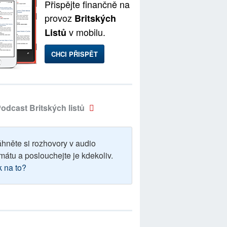
Přispějte finančně na
provoz
Britských
v mobilu.
Listů
CHCI PŘISPĚT
odcast Britských listů
áhněte si rozhovory v audio
mátu a poslouchejte je kdekoliv.
k na to?