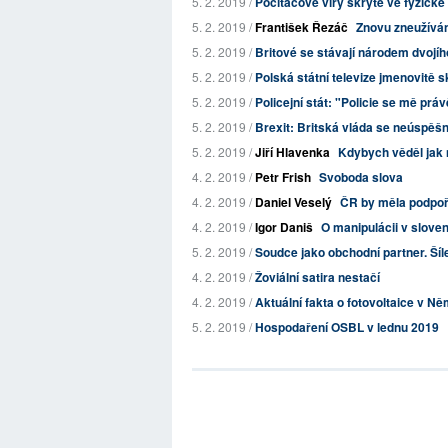
5. 2. 2019 /
Počítačové viry skryté ve fyzick
5. 2. 2019 /
František Řezáč
Znovu zneužíván
5. 2. 2019 /
Britové se stávají národem dvojíh
5. 2. 2019 /
Polská státní televize jmenovitě skan
5. 2. 2019 /
Policejní stát: "Policie se mě práv
5. 2. 2019 /
Brexit: Britská vláda se neúspěšn
5. 2. 2019 /
Jiří Hlavenka
Kdybych věděl jak 
4. 2. 2019 /
Petr Frish
Svoboda slova
4. 2. 2019 /
Daniel Veselý
ČR by měla podpoři
4. 2. 2019 /
Igor Daniš
O manipulácii v slov
5. 2. 2019 /
Soudce jako obchodní partner. Šíl
4. 2. 2019 /
Žoviální satira nestačí
4. 2. 2019 /
Aktuální fakta o fotovoltaice v N
5. 2. 2019 /
Hospodaření OSBL v lednu 2019