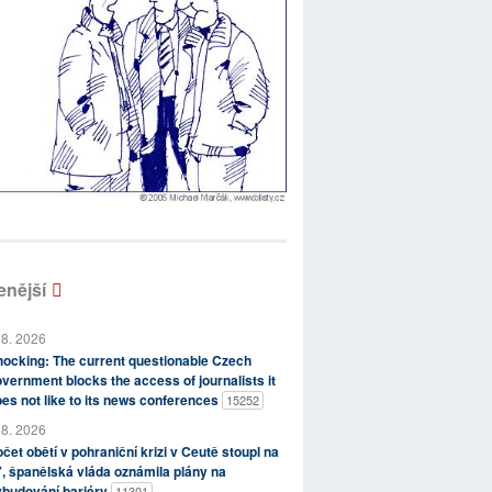
enější
 8. 2026
ocking: The current questionable Czech
vernment blocks the access of journalists it
es not like to its news conferences
15252
 8. 2026
čet obětí v pohraniční krizi v Ceutě stoupl na
, španělská vláda oznámila plány na
ybudování bariéry
11301