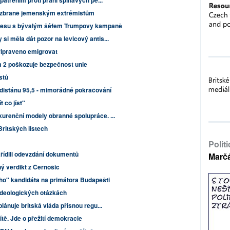
patřením proti praní špinavých pe...
 zbraně jemenským extrémistům
cesu s bývalým šéfem Trumpovy kampaně
i měla dát pozor na levicový antis...
řipraveno emigrovat
 2 poškozuje bezpečnost unie
istů
distánu 95,5 - mimořádné pokračování
 co jíst"
urenční modely obranné spolupráce. ...
Britských listech
Polit
ídili odevzdání dokumentů
Marč
ý verdikt z Černošic
ho" kandidáta na primátora Budapešti
o ideologických otázkách
lánuje britská vláda přísnou regu...
tě. Jde o přežití demokracie