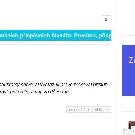
0
nčních příspěvcích čtenářů. Prosíme, přispějte. ➥
soukromý server si vyhrazují právo blokovat přístup
rovi, pokud to uznají za důvodné.
nejnovější
oblíbené