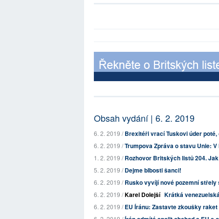
Obsah vydání | 6. 2. 2019
6. 2. 2019 /
Brexitéři vrací Tuskovi úder poté, c
6. 2. 2019 /
Trumpova Zpráva o stavu Unie: V k
1. 2. 2019 /
Rozhovor Britských listů 204. Jak
5. 2. 2019 /
Dejme blbosti šanci!
6. 2. 2019 /
Rusko vyvíjí nové pozemní střely 
6. 2. 2019 /
Karel Dolejší
Krátká venezuelská
6. 2. 2019 /
EU Íránu: Zastavte zkoušky raket
6. 2. 2019 /