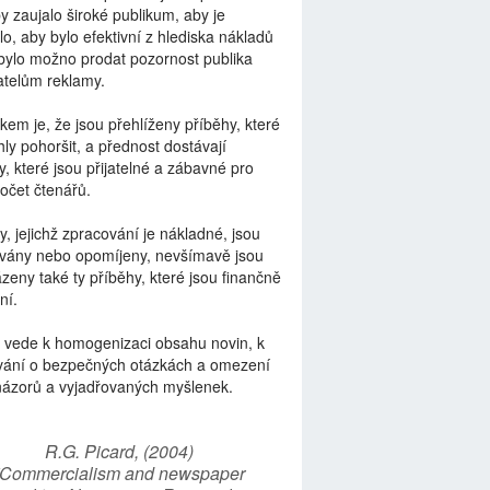
by zaujalo široké publikum, aby je
lo, aby bylo efektivní z hlediska nákladů
bylo možno prodat pozornost publika
telům reklamy.
kem je, že jsou přehlíženy příběhy, které
ly pohoršit, a přednost dostávají
y, které jsou přijatelné a zábavné pro
počet čtenářů.
y, jejichž zpracování je nákladné, jsou
vány nebo opomíjeny, nevšímavě jsou
zeny také ty příběhy, které jsou finančně
ní.
 vede k homogenizaci obsahu novin, k
vání o bezpečných otázkách a omezení
názorů a vyjadřovaných myšlenek.
R.G. Picard, (2004)
“Commercialism and newspaper