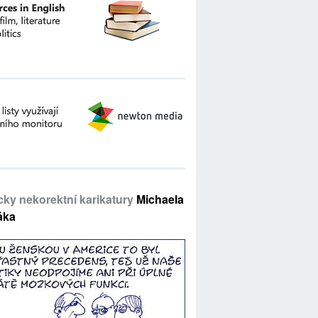
icky nekorektní karikatury
Michaela
áka