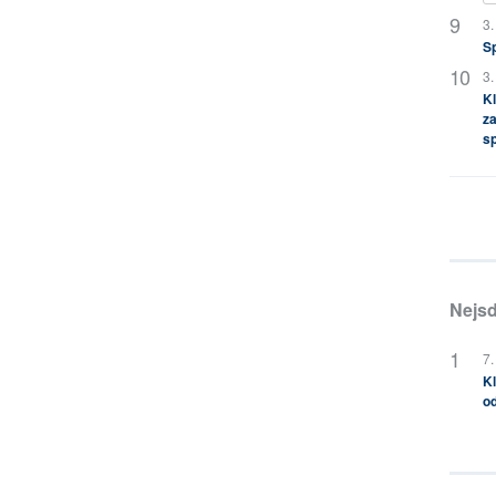
3.
S
3.
Kl
za
s
Nejsd
7.
Kl
od