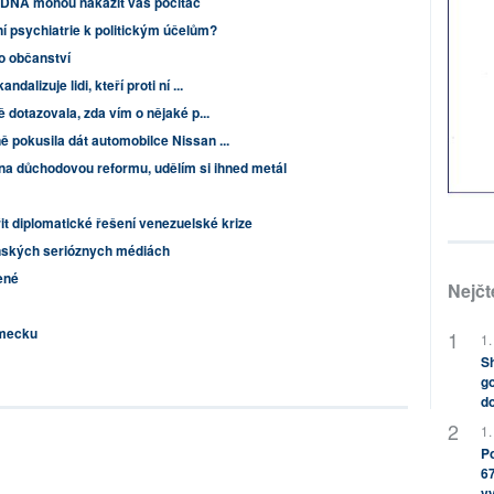
é DNA mohou nakazit vás počítač
í psychiatrie k politickým účelům?
o občanství
dalizuje lidi, kteří proti ní ...
ě dotazovala, zda vím o nějaké p...
ě pokusila dát automobilce Nissan ...
na důchodovou reformu, udělím si ihned metál
t diplomatické řešení venezuelské krize
enských serióznych médiách
ené
Nejčt
ěmecku
1.
Sh
go
do
1.
Po
67
v