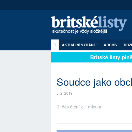
AKTUÁLNÍ VYDÁNÍ
ARCHIV
ROZ
Britské listy plně 
Soudce jako obch
5. 2. 2019
čas čtení < 1 minuta