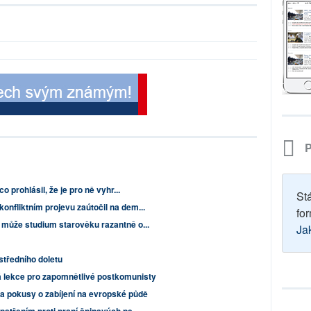
P
o prohlásil, že je pro ně vyhr...
St
onfliktním projevu zaútočil na dem...
for
 může studium starověku razantně o...
Ja
středního doletu
 lekce pro zapomnětlivé postkomunisty
 a pokusy o zabíjení na evropské půdě