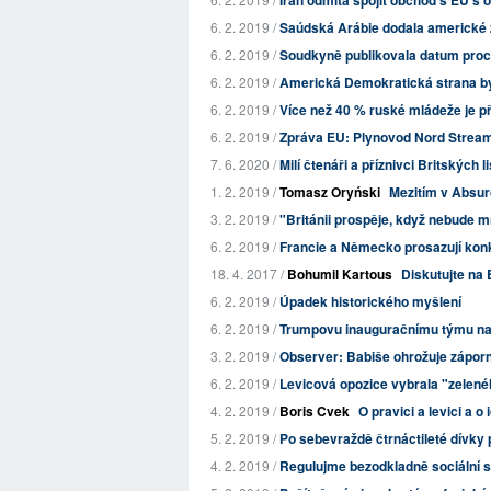
Írán odmítá spojit obchod s EU s o
6. 2. 2019 /
Saúdská Arábie dodala americké
6. 2. 2019 /
Soudkyně publikovala datum pro
6. 2. 2019 /
Americká Demokratická strana by s
6. 2. 2019 /
Více než 40 % ruské mládeže je p
6. 2. 2019 /
Zpráva EU: Plynovod Nord Stream
7. 6. 2020 /
Milí čtenáři a příznivci Britských l
1. 2. 2019 /
Tomasz Oryński
Mezitím v Absur
3. 2. 2019 /
"Británii prospěje, když nebude mít
6. 2. 2019 /
Francie a Německo prosazují konk
18. 4. 2017 /
Bohumil Kartous
Diskutujte na 
6. 2. 2019 /
Úpadek historického myšlení
6. 2. 2019 /
Trumpovu inauguračnímu týmu nař
3. 2. 2019 /
Observer: Babiše ohrožuje záporn
6. 2. 2019 /
Levicová opozice vybrala "zelené
4. 2. 2019 /
Boris Cvek
O pravici a levici a 
5. 2. 2019 /
Po sebevraždě čtrnáctileté dívky p
4. 2. 2019 /
Regulujme bezodkladně sociální sí