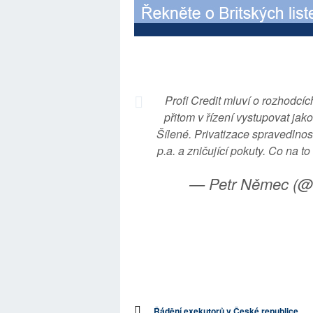
Profi Credit mluví o rozhodc
přitom v řízení vystupovat ja
Šílené. Privatizace spravedlnos
p.a. a zničující pokuty. Co na to
— Petr Němec (
Řádění exekutorů v České republice