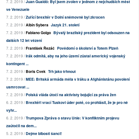
7. 2. 2019 /
Juan Guaidó: Byl jsem zvolen v jednom z nejchudších měst
ve Venezuele
7. 2. 2019 /
Zuřící brexitér v Dolní sněmovně byl zkrocen
7. 2. 2019 /
Albín Sybera
Jazyk 21. století
7. 2. 2019 /
Fabiano Golgo
Bývalý brazilský prezident byl odsouzen na
dalších 12 let vězení
7. 2. 2019 /
František Řezáč
Povědomí o školství a Totem Plzeň
7. 2. 2019 /
Irák odmítá, aby na jeho území zůstal americký vojenský
kontingent ...
7. 2. 2019 /
Boris Cvek
Trh jako trhnout
7. 2. 2019 /
MEE: Britská armáda měla v Iráku a Afghánistánu povolení
usmrcovat ...
7. 2. 2019 /
Polská vláda útočí na aktivisty bojující za práva žen
6. 2. 2019 /
Brexitéři vrací Tuskovi úder poté, co prohlásil, že je pro ně
vyhr...
6. 2. 2019 /
Trumpova Zpráva o stavu Unie: V konfliktním projevu
zaútočil na dem...
5. 2. 2019 /
Dejme blbosti šanci!