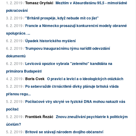
1. 2. 2019 /
Tomasz Oryński
Mezitím v Absurdistánu 95,5 - mimořádné
pokračování
3. 2. 2019 /
"Británii prospěje, když nebude mít co jíst"
6. 2. 2019 /
Francie a Německo prosazují konkurenční modely obranné
spolupráce. ...
6. 2. 2019 /
Úpadek historického myšlení
6. 2. 2019 /
Trumpovu inauguračnímu týmu nařídili odevzdání
dokumentů
6. 2. 2019 /
Levicová opozice vybrala "zeleného" kandidáta na
primátora Budapešti
4. 2. 2019 /
Boris Cvek
O pravici a levici a o ideologických otázkách
5. 2. 2019 /
Po sebevraždě čtrnáctileté dívky plánuje britská vláda
přísnou regu...
5. 2. 2019 /
Počítačové viry skryté ve fyzické DNA mohou nakazit vás
počítač
5. 2. 2019 /
František Řezáč
Znovu zneužívání psychiatrie k politickým
účelům?
5. 2. 2019 /
Britové se stávají národem dvojího občanství