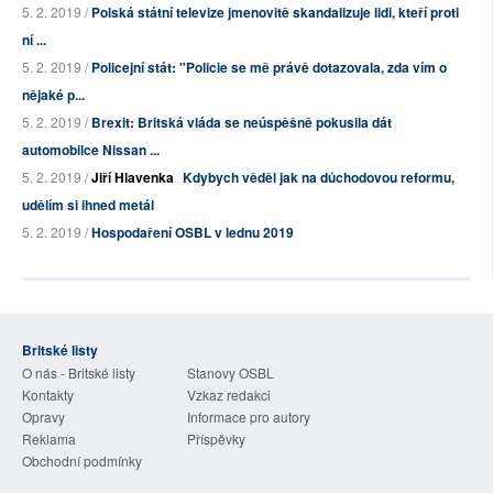
5. 2. 2019 /
Polská státní televize jmenovitě skandalizuje lidi, kteří proti
ní ...
5. 2. 2019 /
Policejní stát: "Policie se mě právě dotazovala, zda vím o
nějaké p...
5. 2. 2019 /
Brexit: Britská vláda se neúspěšně pokusila dát
automobilce Nissan ...
5. 2. 2019 /
Jiří Hlavenka
Kdybych věděl jak na důchodovou reformu,
udělím si ihned metál
5. 2. 2019 /
Hospodaření OSBL v lednu 2019
Britské listy
O nás - Britské listy
Stanovy OSBL
Kontakty
Vzkaz redakci
Opravy
Informace pro autory
Reklama
Příspěvky
Obchodní podmínky