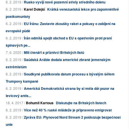
6. 2. 2019 /
Rusko vyvíjí nové pozemní střely středního doletu
6. 2. 2019 /
Karel Dolejší
Krátká venezuelská lekce pro zapomnětlivé
postkomunisty
6. 2. 2019 /
EU Íránu: Zastavte zkoušky raket a pokusy o zabíjení na
evropské půdě
6. 2. 2019 /
Írán odmítá spojit obchod s EU s opatřením proti praní
špinavých pe...
7. 6. 2020 /
Milí čtenáři a příznivci Britských listů
6. 2. 2019 /
Saúdská Arábie dodala americké zbraně jemenským
extrémistům
6. 2. 2019 /
Soudkyně publikovala datum procesu s bývalým šéfem
Trumpovy kampaně
6. 2. 2019 /
Americká Demokratická strana by si měla dát pozor na
levicový antis...
18. 4. 2017 /
Bohumil Kartous
Diskutujte na Britských listech
6. 2. 2019 /
Více než 40 % ruské mládeže je připraveno emigrovat
6. 2. 2019 /
Zpráva EU: Plynovod Nord Stream 2 poškozuje bezpečnost
unie