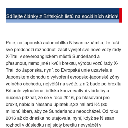
SOCIÁLNÍ SÍTĚ
RUBRIKY
PLNÁ VERZE STRÁNEK
Poté, co japonská automobilka Nissan oznámila, že ruší
své předchozí rozhodnutí začít vyvíjet své nové vozy řady
X-Trail v severoanglickém městě Sunderland a
přesunout, mimo jiné i kvůli brexitu, výrobu vozů řady X-
Trail do Japonska, nyní, co Evropská unie uzavřela s
Japonskem dohodu o vytvoření evropsko-japonské zóny
volného obchodu, největší na světě, z níž bude po brexitu
Británie vyloučena, britská konzervativní vláda byla
nucena přiznat, že se v roce 2016, po hlasování pro
brexit, nabídla Nissanu úplatek 2,32 miliard Kč (80
milionů liber), aby ze Sunderlandu neodcházel. Od roku
2016 až do dneška ho utajovala, nyní, když se Nissan
rozhodl v důsledku nejistoty brexitu nevyrábět v