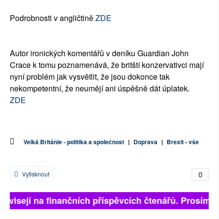
Podrobnosti v angličtině
ZDE
Autor ironických komentářů v deníku Guardian John
Crace k tomu poznamenává, že britští konzervativci mají
nyní problém jak vysvětlit, že jsou dokonce tak
nekompetentní, že neumějí ani úspěšně dát úplatek.
ZDE
Velká Británie - politika a společnost
|
Doprava
|
Brexit - vše
0
Vytisknout
 závisejí na finančních příspěvcích čtenářů. Prosíme, 