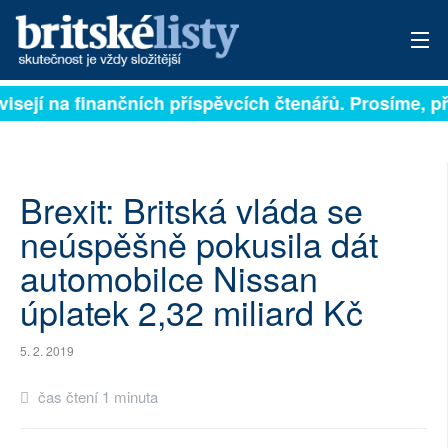
visejí na finančních příspěvcích čtenářů. Prosíme, př
PŘIHLÁSIT
AKTUÁLNÍ VYDÁNÍ
ARCHIV
Brexit: Britská vláda se
neúspěšně pokusila dát
ROZHOVORY
automobilce Nissan
TÉMATA
úplatek 2,32 miliard Kč
NEJČTENĚJŠÍ ZA 7 DNÍ
5. 2. 2019
AUTOŘI
čas čtení 1 minuta
PŘÍSPĚVKY NA PROVOZ