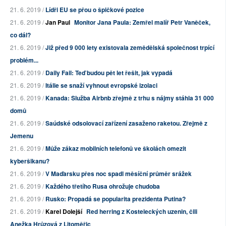
21. 6. 2019 /
Lídři EU se přou o špičkové pozice
21. 6. 2019 /
Jan Paul
Monitor Jana Paula: Zemřel malíř Petr Vaněček,
co dál?
21. 6. 2019 /
Již před 9 000 lety existovala zemědělská společnost trpící
problém...
21. 6. 2019 /
Daily Fail: Teď budou pět let řešit, jak vypadá
21. 6. 2019 /
Itálie se snaží vyhnout evropské izolaci
21. 6. 2019 /
Kanada: Služba Airbnb zřejmě z trhu s nájmy stáhla 31 000
domů
21. 6. 2019 /
Saúdské odsolovací zařízení zasaženo raketou. Zřejmě z
Jemenu
21. 6. 2019 /
Může zákaz mobilních telefonů ve školách omezit
kyberšikanu?
21. 6. 2019 /
V Maďarsku přes noc spadl měsíční průměr srážek
21. 6. 2019 /
Každého třetího Rusa ohrožuje chudoba
21. 6. 2019 /
Rusko: Propadá se popularita prezidenta Putina?
21. 6. 2019 /
Karel Dolejší
Red herring z Kosteleckých uzenin, čili
Anežka Hrůzová z Litoměřic