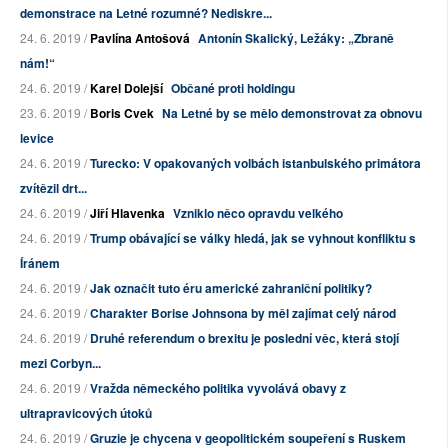
demonstrace na Letné rozumné? Nediskre...
24. 6. 2019 /
Pavlína Antošová
Antonín Skalický, Ležáky: „Zbraně
nám!“
24. 6. 2019 /
Karel Dolejší
Občané proti holdingu
23. 6. 2019 /
Boris Cvek
Na Letné by se mělo demonstrovat za obnovu
levice
24. 6. 2019 /
Turecko: V opakovaných volbách istanbulského primátora
zvítězil drt...
24. 6. 2019 /
Jiří Hlavenka
Vzniklo něco opravdu velkého
24. 6. 2019 /
Trump obávající se války hledá, jak se vyhnout konfliktu s
Íránem
24. 6. 2019 /
Jak označit tuto éru americké zahraniční politiky?
24. 6. 2019 /
Charakter Borise Johnsona by měl zajímat celý národ
24. 6. 2019 /
Druhé referendum o brexitu je poslední věc, která stojí
mezi Corbyn...
24. 6. 2019 /
Vražda německého politika vyvolává obavy z
ultrapravicových útoků
24. 6. 2019 /
Gruzie je chycena v geopolitickém soupeření s Ruskem