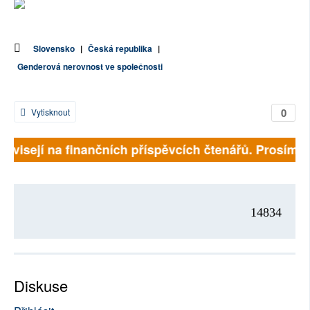
SOCIÁLNÍ SÍTĚ
RUBRIKY
Slovensko
|
Česká republika
|
Genderová nerovnost ve společnosti
PLNÁ VERZE STRÁNEK
0
Vytisknout
 závisejí na finančních příspěvcích čtenářů. Prosíme, 
14834
Diskuse