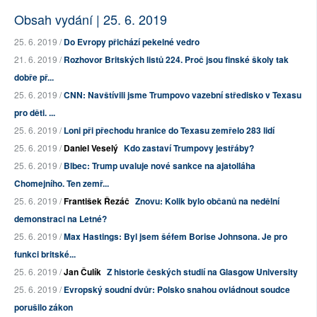
Obsah vydání | 25. 6. 2019
25. 6. 2019 /
Do Evropy přichází pekelné vedro
21. 6. 2019 /
Rozhovor Britských listů 224. Proč jsou finské školy tak
dobře př...
25. 6. 2019 /
CNN: Navštívili jsme Trumpovo vazební středisko v Texasu
pro děti. ...
25. 6. 2019 /
Loni při přechodu hranice do Texasu zemřelo 283 lidí
25. 6. 2019 /
Daniel Veselý
Kdo zastaví Trumpovy jestřáby?
25. 6. 2019 /
Blbec: Trump uvaluje nové sankce na ajatolláha
Chomejního. Ten zemř...
25. 6. 2019 /
František Řezáč
Znovu: Kolik bylo občanů na nedělní
demonstraci na Letné?
25. 6. 2019 /
Max Hastings: Byl jsem šéfem Borise Johnsona. Je pro
funkci britské...
25. 6. 2019 /
Jan Čulík
Z historie českých studií na Glasgow University
25. 6. 2019 /
Evropský soudní dvůr: Polsko snahou ovládnout soudce
porušilo zákon