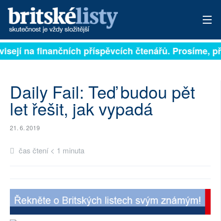
visejí na finančních příspěvcích čtenářů. Prosíme, při
PŘIHLÁSIT
AKTUÁLNÍ VYDÁNÍ
Daily Fail: Teď budou pět
ARCHIV
let řešit, jak vypadá
ROZHOVORY
21. 6. 2019
TÉMATA
čas čtení < 1 minuta
NEJČTENĚJŠÍ ZA 7 DNÍ
AUTOŘI
PŘÍSPĚVKY NA PROVOZ