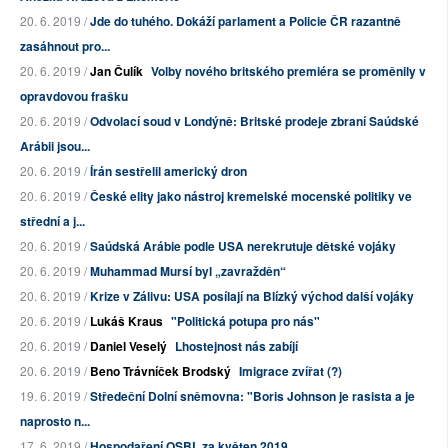
20. 6. 2019 /
Jde do tuhého. Dokáží parlament a Policie ČR razantně
zasáhnout pro...
20. 6. 2019 /
Jan Čulík
Volby nového britského premiéra se proměnily v
opravdovou frašku
20. 6. 2019 /
Odvolací soud v Londýně: Britské prodeje zbraní Saúdské
Arábii jsou...
20. 6. 2019 /
Írán sestřelil americký dron
20. 6. 2019 /
České elity jako nástroj kremelské mocenské politiky ve
střední a j...
20. 6. 2019 /
Saúdská Arábie podle USA nerekrutuje dětské vojáky
20. 6. 2019 /
Muhammad Mursí byl „zavražděn“
20. 6. 2019 /
Krize v Zálivu: USA posílají na Blízký východ další vojáky
20. 6. 2019 /
Lukáš Kraus
"Politická potupa pro nás"
20. 6. 2019 /
Daniel Veselý
Lhostejnost nás zabíjí
20. 6. 2019 /
Beno Trávníček Brodský
Imigrace zvířat (?)
19. 6. 2019 /
Středeční Dolní sněmovna: "Boris Johnson je rasista a je
naprosto n...
17. 6. 2019 /
Hospodaření OSBL za květen 2019