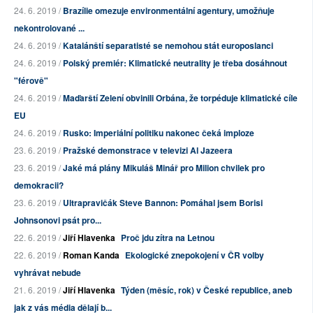
24. 6. 2019 /
Brazílie omezuje environmentální agentury, umožňuje
nekontrolované ...
24. 6. 2019 /
Katalánští separatisté se nemohou stát europoslanci
24. 6. 2019 /
Polský premiér: Klimatické neutrality je třeba dosáhnout
"férově"
24. 6. 2019 /
Maďarští Zelení obvinili Orbána, že torpéduje klimatické cíle
EU
24. 6. 2019 /
Rusko: Imperiální politiku nakonec čeká imploze
23. 6. 2019 /
Pražské demonstrace v televizi Al Jazeera
23. 6. 2019 /
Jaké má plány Mikuláš Minář pro Milion chvilek pro
demokracii?
23. 6. 2019 /
Ultrapravičák Steve Bannon: Pomáhal jsem Borisi
Johnsonovi psát pro...
22. 6. 2019 /
Jiří Hlavenka
Proč jdu zítra na Letnou
22. 6. 2019 /
Roman Kanda
Ekologické znepokojení v ČR volby
vyhrávat nebude
21. 6. 2019 /
Jiří Hlavenka
Týden (měsíc, rok) v České republice, aneb
jak z vás média dělají b...