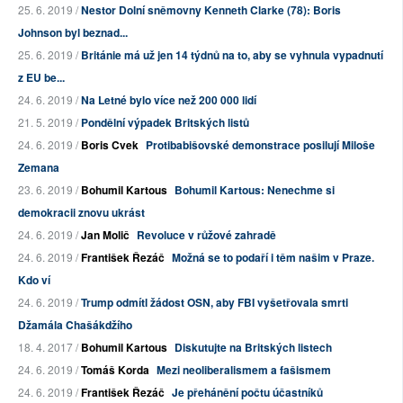
25. 6. 2019 /
Nestor Dolní sněmovny Kenneth Clarke (78): Boris
Johnson byl beznad...
25. 6. 2019 /
Británie má už jen 14 týdnů na to, aby se vyhnula vypadnutí
z EU be...
24. 6. 2019 /
Na Letné bylo více než 200 000 lidí
21. 5. 2019 /
Pondělní výpadek Britských listů
24. 6. 2019 /
Boris Cvek
Protibabišovské demonstrace posilují Miloše
Zemana
23. 6. 2019 /
Bohumil Kartous
Bohumil Kartous: Nenechme si
demokracii znovu ukrást
24. 6. 2019 /
Jan Molič
Revoluce v růžové zahradě
24. 6. 2019 /
František Řezáč
Možná se to podaří i těm našim v Praze.
Kdo ví
24. 6. 2019 /
Trump odmítl žádost OSN, aby FBI vyšetřovala smrti
Džamála Chašákdžího
18. 4. 2017 /
Bohumil Kartous
Diskutujte na Britských listech
24. 6. 2019 /
Tomáš Korda
Mezi neoliberalismem a fašismem
24. 6. 2019 /
František Řezáč
Je přehánění počtu účastníků