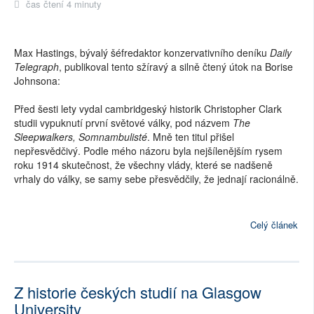
čas čtení 4 minuty
Max Hastings, bývalý šéfredaktor konzervativního deníku
Daily
Telegraph
, publikoval tento sžíravý a silně čtený útok na Borise
Johnsona:
Před šesti lety vydal cambridgeský historik Christopher Clark
studii vypuknutí první světové války, pod názvem
The
Sleepwalkers, Somnambulisté
. Mně ten titul přišel
nepřesvědčivý. Podle mého názoru byla nejšílenějším rysem
roku 1914 skutečnost, že všechny vlády, které se nadšeně
vrhaly do války, se samy sebe přesvědčily, že jednají racionálně.
Celý článek
Z historie českých studií na Glasgow
University