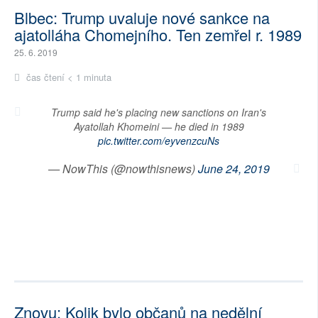
Blbec: Trump uvaluje nové sankce na
ajatolláha Chomejního. Ten zemřel r. 1989
25. 6. 2019
čas čtení < 1 minuta
Trump said he's placing new sanctions on Iran's
Ayatollah Khomeini — he died in 1989
pic.twitter.com/eyvenzcuNs
— NowThis (@nowthisnews)
June 24, 2019
Znovu: Kolik bylo občanů na nedělní