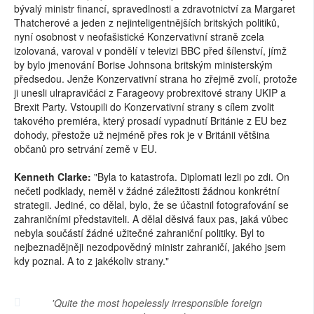
bývalý ministr financí, spravedlnosti a zdravotnictví za Margaret
Thatcherové a jeden z nejinteligentnějších britských politiků,
nyní osobnost v neofašistické Konzervativní straně zcela
izolovaná, varoval v pondělí v televizi BBC před šílenství, jímž
by bylo jmenování Borise Johnsona britským ministerským
předsedou. Jenže Konzervativní strana ho zřejmě zvolí, protože
ji unesli ulrapravičáci z Farageovy probrexitové strany UKIP a
Brexit Party. Vstoupili do Konzervativní strany s cílem zvolit
takového premiéra, který prosadí vypadnutí Británie z EU bez
dohody, přestože už nejméně přes rok je v Británii většina
občanů pro setrvání země v EU.
Kenneth Clarke:
"Byla to katastrofa. Diplomati lezli po zdi. On
nečetl podklady, neměl v žádné záležitosti žádnou konkrétní
strategii. Jediné, co dělal, bylo, že se účastnil fotografování se
zahraničními představiteli. A dělal děsivá faux pas, jaká vůbec
nebyla součástí žádné užitečné zahraniční politiky. Byl to
nejbeznadějněji nezodpovědný ministr zahraničí, jakého jsem
kdy poznal. A to z jakékoliv strany."
'Quite the most hopelessly irresponsible foreign