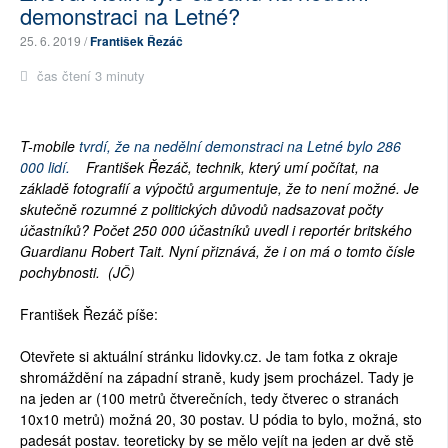
demonstraci na Letné?
25. 6. 2019 /
František Řezáč
čas čtení 3 minuty
T-mobile
tvrdí, že na nedělní demonstraci na Letné bylo 286
000 lidí.
František Řezáč, technik, který umí počítat, na
základě fotografií a výpočtů argumentuje, že to není možné. Je
skutečně rozumné z politických důvodů nadsazovat počty
účastníků? Počet 250 000 účastníků uvedl i reportér britského
Guardianu Robert Tait. Nyní přiznává, že i on má o tomto čísle
pochybnosti. (JČ)
František Řezáč píše:
Otevřete si aktuální stránku lidovky.cz. Je tam fotka z okraje
shromáždění na západní straně, kudy jsem procházel. Tady je
na jeden ar (100 metrů čtverečních, tedy čtverec o stranách
10x10 metrů) možná 20, 30 postav. U pódia to bylo, možná, sto
padesát postav. teoreticky by se mělo vejít na jeden ar dvě stě