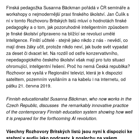
Finská pedagožka Susanna Bäckman pořádá v ČR semináře a
workshopy o nejmodernější praxi finského školství. Jan Čulík s
ní v tomto Rozhovoru Britských listů mluví o hodnotách finské
pedagogiky a o tom, jak pozoruhodně inteligentním způsobem
je finské školství připraveno na blížící se revoluci umělé
inteligence. Finští učitelé - stejně jako nikdo z nás - nevědí, co
mají dnes žáky učit, protože nikdo neví, jak bude svět vypadat
za deset či dvacet let. Na rozdíl od ostře konzervativního,
nepedagogického českého školství však mají pro tuto situaci
ohromující, inteligentní řešení. Proč ho nemá Česká republika?
Rozhovor se vysílá v Regionální televizi, která je k dispozici
satelitem, pozemním vysíláním a na kabelu i na internetu, od
pátku 21. června 2019.
Finnish educationalist Susanna Bäckman, who now works in the
Czech Republic, discusses the remarkably innovative practice
of the contemporary Finnish education system showing how well
it is prepared for the forthcoming AI revolution.
Všechny Rozhovory Britských listů jsou nyní k dispozici ke
stažení v audiu jako podcasty, k poslechu na vašem