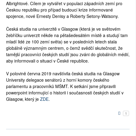
Albrightové. Cílem je vytvářet v populaci západních zemí pro
Českou republiku pro případ budoucí krize informované
spojence, nové Ernesty Denisy a Roberty Setony-Watsony.
Česká studia na univerzitě v Glasgow (která je ve světovém
žebříčku univerzit někde na pětašedesátém místě a studují tam
mladí lidé ze 100 zemí světa) se v posledních letech stala
globálně významným centrem, o čemž svědčí skutečnost, že
tamější pracovníci českých studií jsou zváni do globálních médií,
aby informovali o situaci v České republice.
V polovině června 2019 navštívila česká studia na Glasgow
University delegace senátorů z horní komory českého
parlamentu a pracovníků MŠMT. K setkání jsme připravili
powerpoint informující o historii i současnosti českých studií v
Glasgow, který je
ZDE
.
1