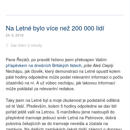
Na Letné bylo více než 200 000 lidí
24. 6. 2019
čas čtení 2 minuty
Pane Řezáči, po pravdě řečeno jsem překvapen Vaším
příspěvkem na dnešních Britských listech
,
píše Aleš Cieplý.
Nechápu, jak člověk, který demonstraci na Letné opustil kolem
páté hodiny odpoledne může podat relevantní informaci o počtu
účastníků na ní. A už vůbec nechápu, jak takovou informací
může pokládat za relevantní redakce.
Taky jsem na Letné byl a moje zkušenost je podstatně odlišná
od té Vaší. Především, kolem 5 hodiny odpoledne se dav lidí
pořád ještě valil na Letnou. S manželkou jsme nastoupili do
přeplněné tramvaje jedoucí směr Letná na Palmovce, dobrá
polovina čekajících se do tramvaje nevešla a zůstala na
zastávce. Na dalších zastávkách čekali další zájemci o dopravu