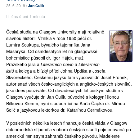
25. 6. 2019 /
Jan Čulík
čas čtení 1 minuta
Česká studia na Glasgow University mají relativně
slavnou historii. Vznikla v roce 1950 péčí dr.
Lumíra Soukupa, bývalého tajemníka Jana
Masaryka. Od osmdesátých let na glasgowské
bohemistice působil dr. Igor Hájek, muž
Pražského jara a
Literárních novin
a
Literárních
listů
a kolega a blízký přítel Johna Updika a Josefa
Škvoreckého. Českému jazyku tam vyučoval dr. Josef Fronek,
autor snad všech česko-anglických a anglicko-českých slovníků,
jaké dnes používáte. Od devadesátých let českým studiím v
Glasgow vyučuje dr. Jan Čulík, původně s kolegyní Ilonou
Bílkovou-Klemm, nyní s odbornící na Karla Čapka dr. Mirnou
Šolić a jazykovou lektorkou dr. Katarínou Čermákovou.
V posledních několika letech financuje česká vláda v Glasgow
doktorandská stipendia v oboru českých studií pojmenovaná po
americké ministryni zahraničí českého původu, Madeleine