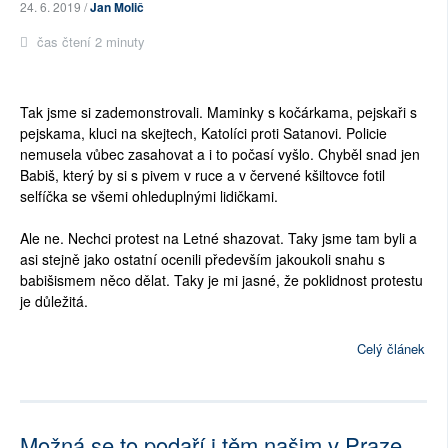
24. 6. 2019 /
Jan Molič
čas čtení 2 minuty
Tak jsme si zademonstrovali. Maminky s kočárkama, pejskaři s
pejskama, kluci na skejtech, Katolíci proti Satanovi. Policie
nemusela vůbec zasahovat a i to počasí vyšlo. Chyběl snad jen
Babiš, který by si s pivem v ruce a v červené kšiltovce fotil
selfíčka se všemi ohleduplnými lidičkami.
Ale ne. Nechci protest na Letné shazovat. Taky jsme tam byli a
asi stejně jako ostatní ocenili především jakoukoli snahu s
babišismem něco dělat. Taky je mi jasné, že poklidnost protestu
je důležitá.
Celý článek
Možná se to podaří i těm našim v Praze.