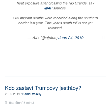
heat exposure after crossing the Rio Grande, say
@AP
sources.
283 migrant deaths were recorded along the southern
border last year. This year's death toll is not yet
released.
— AJ+ (@ajplus)
June 24, 2019
Kdo zastaví Trumpovy jestřáby?
25. 6. 2019 /
Daniel Veselý
čas čtení 5 minut