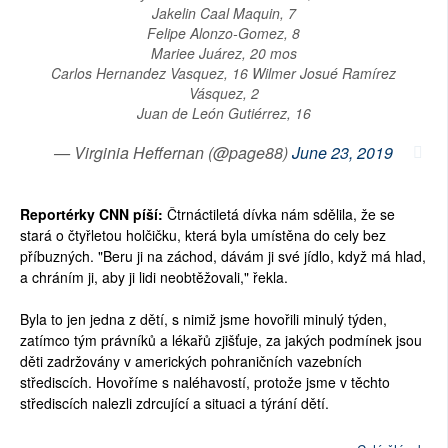
Jakelin Caal Maquin, 7
Felipe Alonzo-Gomez, 8
Mariee Juárez, 20 mos
Carlos Hernandez Vasquez, 16 Wilmer Josué Ramírez
Vásquez, 2
Juan de León Gutiérrez, 16
— Virginia Heffernan (@page88)
June 23, 2019
Reportérky CNN píší:
Čtrnáctiletá dívka nám sdělila, že se
stará o čtyřletou holčičku, která byla umístěna do cely bez
příbuzných. "Beru ji na záchod, dávám ji své jídlo, když má hlad,
a chráním ji, aby ji lidi neobtěžovali," řekla.
Byla to jen jedna z dětí, s nimiž jsme hovořili minulý týden,
zatímco tým právníků a lékařů zjišťuje, za jakých podmínek jsou
děti zadržovány v amerických pohraničních vazebních
střediscích. Hovoříme s naléhavostí, protože jsme v těchto
střediscích nalezli zdrcující a situaci a týrání dětí.