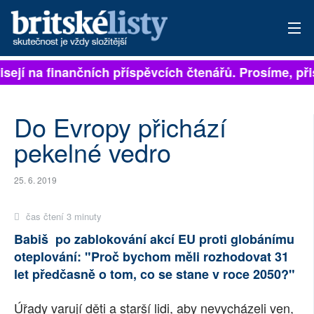
ejí na finančních příspěvcích čtenářů. Prosíme, přispě
PŘIHLÁSIT
AKTUÁLNÍ VYDÁNÍ
Do Evropy přichází
ARCHIV
pekelné vedro
ROZHOVORY
25. 6. 2019
TÉMATA
čas čtení 3 minuty
NEJČTENĚJŠÍ ZA 7 DNÍ
Babiš po zablokování akcí EU proti globánímu
oteplování: "Proč bychom měli rozhodovat 31
AUTOŘI
let předčasně o tom, co se stane v roce 2050?"
PŘÍSPĚVKY NA PROVOZ
Úřady varují děti a starší lidi, aby nevycházeli ven,