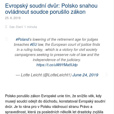
Evropský soudní dvůr: Polsko snahou
ovládnout soudce porušilo zákon
25. 6. 2019
čas čtení 1 minuta
#Poland
’s lowering of the retirement age for judges
breaches
#EU
law, the European court of justice finds
in a ruling today, -which is a victory for civil society
campaigners seeking to preserve rule of law and the
independence of the judiciary.
https://t.co/uW9YMa5Udp
— Lotte Leicht (@LotteLeicht1)
June 24, 2019
Polsko porušilo zákon Evropské unie tím, že snížilo věk, kdy
musejí soudci odejít do důchodu, konstatoval Evropský soudní
dvůr. Je to rána pro v Polsku vládnoucí stranu Právo a
spravedlnost, která za posledních několik let drasticky zvýšila