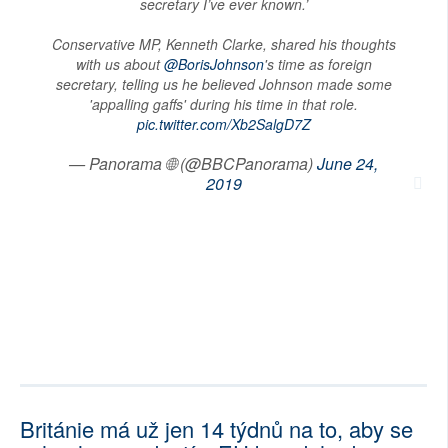
secretary I’ve ever known.’
Conservative MP, Kenneth Clarke, shared his thoughts
with us about
@BorisJohnson
's time as foreign
secretary, telling us he believed Johnson made some
'appalling gaffs' during his time in that role.
pic.twitter.com/Xb2SalgD7Z
— Panorama 🌐 (@BBCPanorama)
June 24,
2019
Británie má už jen 14 týdnů na to, aby se