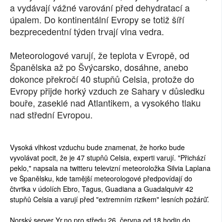
a vydávají vážné varování před dehydratací a
SOCIÁLNÍ SÍTĚ
úpalem. Do kontinentální Evropy se totiž šíří
bezprecedentní týden trvají vlna vedra.
RUBRIKY
Meteorologové varují, že teplota v Evropě, od
PLNÁ VERZE STRÁNEK
Španělska až po Švýcarsko, dosáhne, anebo
dokonce překročí 40 stupňů Celsia, protože do
Evropy přijde horký vzduch ze Sahary v důsledku
bouře, zaseklé nad Atlantikem, a vysokého tlaku
nad střední Evropou.
Vysoká vlhkost vzduchu bude znamenat, že horko bude
vyvolávat pocit, že je 47 stupňů Celsia, experti varují. "Přichází
peklo," napsala na twitteru televizní meteoroložka Silvia Laplana
ve Španělsku, kde tamější meteorologové předpovídají do
čtvrtka v údolích Ebro, Tagus, Guadiana a Guadalquivir 42
stupňů Celsia a varují před "extremním rizikem" lesních požárů.̈́
Norský server Yr.no pro středu 26. června od 18 hodin do