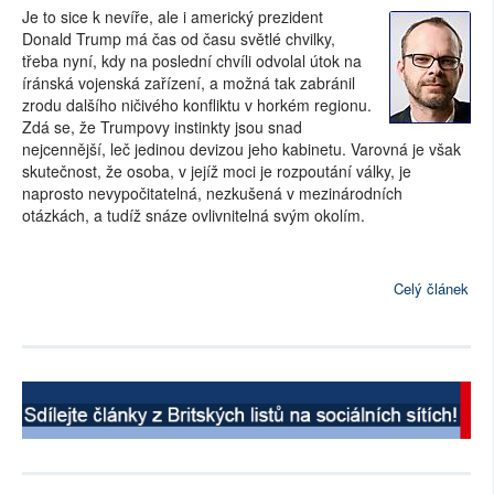
Je to sice k nevíře, ale i americký prezident
Donald Trump má čas od času světlé chvilky,
třeba nyní, kdy na poslední chvíli odvolal útok na
íránská vojenská zařízení, a možná tak zabránil
zrodu dalšího ničivého konfliktu v horkém regionu.
Zdá se, že Trumpovy instinkty jsou snad
nejcennější, leč jedinou devizou jeho kabinetu. Varovná je však
skutečnost, že osoba, v jejíž moci je rozpoutání války, je
naprosto nevypočitatelná, nezkušená v mezinárodních
otázkách, a tudíž snáze ovlivnitelná svým okolím.
Celý článek