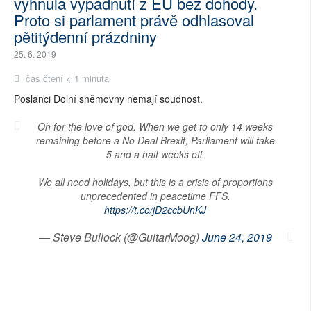
vyhnula vypadnutí z EU bez dohody.
Proto si parlament právě odhlasoval
pětitýdenní prázdniny
25. 6. 2019
čas čtení < 1 minuta
Poslanci Dolní sněmovny nemají soudnost.
Oh for the love of god. When we get to only 14 weeks
remaining before a No Deal Brexit, Parliament will take
5 and a half weeks off.
We all need holidays, but this is a crisis of proportions
unprecedented in peacetime FFS.
https://t.co/jD2ccbUnKJ
— Steve Bullock (@GuitarMoog)
June 24, 2019