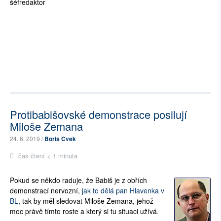
šéfredaktor
Protibabišovské demonstrace posilují
Miloše Zemana
24. 6. 2019 /
Boris Cvek
čas čtení < 1 minuta
Pokud se někdo raduje, že Babiš je z obřích
demonstrací nervozní,
jak to dělá pan Hlavenka v
BL
, tak by měl sledovat Miloše Zemana, jehož
moc právě tímto roste a který si tu situaci užívá.