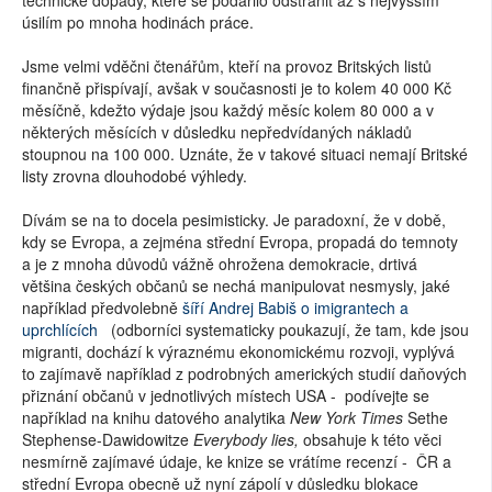
technické dopady, které se podařilo odstranit až s nejvyšším
úsilím po mnoha hodinách práce.
Jsme velmi vděčni čtenářům, kteří na provoz Britských listů
finančně přispívají, avšak v současnosti je to kolem 40 000 Kč
měsíčně, kdežto výdaje jsou každý měsíc kolem 80 000 a v
některých měsících v důsledku nepředvídaných nákladů
stoupnou na 100 000. Uznáte, že v takové situaci nemají Britské
listy zrovna dlouhodobé výhledy.
Dívám se na to docela pesimisticky. Je paradoxní, že v době,
kdy se Evropa, a zejména střední Evropa, propadá do temnoty
a je z mnoha důvodů vážně ohrožena demokracie, drtivá
většina českých občanů se nechá manipulovat nesmysly, jaké
například předvolebně
šíří Andrej Babiš o imigrantech a
uprchlících
(odborníci systematicky poukazují, že tam, kde jsou
migranti, dochází k výraznému ekonomickému rozvoji, vyplývá
to zajímavě například z podrobných amerických studií daňových
přiznání občanů v jednotlivých místech USA - podívejte se
například na knihu datového analytika
New York Times
Sethe
Stephense-Dawidowitze
Everybody lies,
obsahuje k této věci
nesmírně zajímavé údaje, ke knize se vrátíme recenzí - ČR a
střední Evropa obecně už nyní zápolí v důsledku blokace