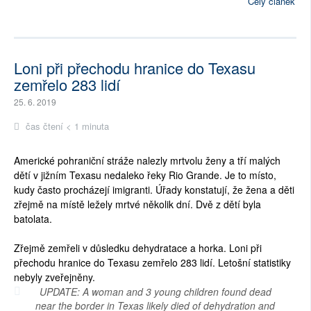
Celý článek
Loni při přechodu hranice do Texasu
zemřelo 283 lidí
25. 6. 2019
čas čtení < 1 minuta
Americké pohraniční stráže nalezly mrtvolu ženy a tří malých
dětí v jižním Texasu nedaleko řeky Rio Grande. Je to místo,
kudy často procházejí imigranti. Úřady konstatují, že žena a děti
zřejmě na místě ležely mrtvé několik dní. Dvě z dětí byla
batolata.
Zřejmě zemřeli v důsledku dehydratace a horka. Loni při
přechodu hranice do Texasu zemřelo 283 lidí. Letošní statistiky
nebyly zveřejněny.
UPDATE: A woman and 3 young children found dead
near the border in Texas likely died of dehydration and