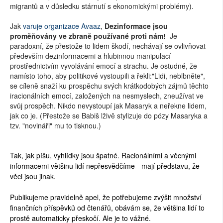
migrantů a v důsledku stárnutí s ekonomickými problémy).
Jak
varuje organizace Avaaz
,
Dezinformace jsou
proměňovány ve zbraně používané proti nám!
Je
paradoxní, že přestože to lidem škodí, nechávají se ovlivňovat
především dezinformacemi a hlubinnou manipulací
prostřednictvím vyvolávání emocí a strachu. Je ostudné, že
namísto toho, aby politikové vystoupili a řekli:"Lidi, neblbněte",
se cíleně snaží ku prospěchu svých krátkodobých zájmů těchto
iracionálních emocí, založených na nesmyslech, zneužívat ve
svůj prospěch. Nikdo nevystoupí jak Masaryk a neřekne lidem,
jak co je. (Přestože se Babiš lživě stylizuje do pózy Masaryka a
tzv. "novináři" mu to tisknou.)
Tak, jak píšu, vyhlídky jsou špatné. Racionálními a věcnými
informacemi většinu lidí nepřesvědčíme - mají představu, že
věci jsou jinak.
Publikujeme pravidelně apel, že potřebujeme zvýšit množství
finančních příspěvků od čtenářů, obávám se, že většina lidí to
prostě automaticky přeskočí. Ale je to vážné.