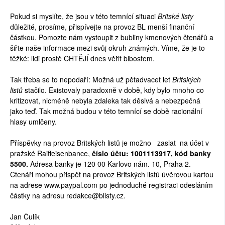
Pokud si myslíte, že jsou v této temnící situaci
Britské listy
důležité, prosíme, přispívejte na provoz BL menší finanční
částkou. Pomozte nám vystoupit z bubliny kmenových čtenářů a
šiřte naše informace mezi svůj okruh známých. Víme, že je to
těžké: lidi prostě CHTĚJÍ dnes věřit blbostem.
Tak třeba se to nepodaří: Možná už pětadvacet let
Britských
listů
stačilo. Existovaly paradoxně v době, kdy bylo mnoho co
kritizovat, nicméně nebyla zdaleka tak děsivá a nebezpečná
jako teď. Tak možná budou v této temnící se době racionální
hlasy umlčeny.
Příspěvky na provoz Britských listů je možno zaslat na účet v
pražské Raiffeisenbance,
číslo účtu: 1001113917, kód banky
5500.
Adresa banky je 120 00 Karlovo nám. 10, Praha 2.
Čtenáři mohou přispět na provoz Britských listů úvěrovou kartou
na adrese www.paypal.com po jednoduché registraci odesláním
částky na adresu redakce@blisty.cz.
Jan Čulík