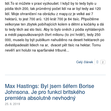
lidí.To si můžete v praxi vyzkoušet. I když by to tedy bylo u
pódia těch 200, tak průměrný počet lidí na ar byl tedy asi 120
lidí. Moje ohraničení na obrázku z mapy.cz je velké asi 7
hektarů, to jest 700 arů. 120 krát 700 je 84 tisíc. Připočtěme
velkoryse ten zbytek pobíhajících kolem s dětmi a kočárky a dá
to tedy těch asi sto tisíc. Aby to bylo oněch z pódia vyhlášených
a médii papouškovaných čtvrt milionu (to zní hrdě!), tedy 250
000, muselo by být publikum nahuštěno na deseti hektarech po
dvěstěpadesáti lidech na ar, dvacet pět tisíc na hektar. Tomu
nevěří ani holubi na sparťanské tribuně...
Celý článek
2
Max Hastings: Byl jsem šéfem Borise
Johnsona. Je pro funkci britského
premiéra absolutně nevhodný
25. 6. 2019