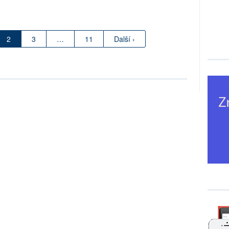
?
2
3
…
11
Další ›