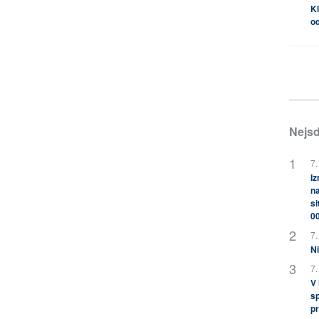
Kl
od
Nejsd
7.
Iz
na
si
0
7.
Ni
7.
V
sp
pr