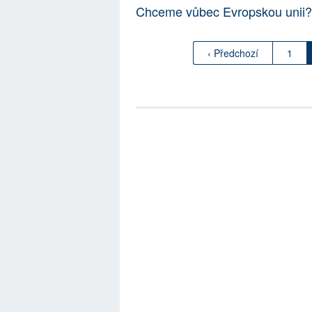
Chceme vůbec Evropskou unii
‹ Předchozí
1