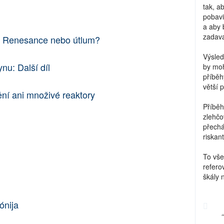
tak, a
pobavi
a aby 
zadava
: Renesance nebo útlum?
Výsled
u: Další díl
by moh
příběh
větší 
í ani množivé reaktory
Příběh
zlehčo
přechá
riskant
To vše
refero
škály 
ónija