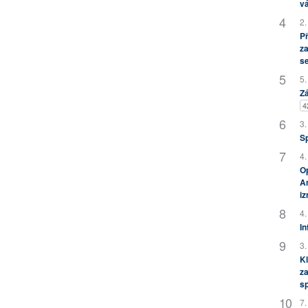
vá
2.
P
za
s
5.
Zá
4
3.
S
4.
Op
Am
i
4.
In
3.
Kl
za
s
7.