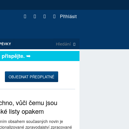
Přihlásit
PĚVKY
řispějte. ➥
OBJEDNAT PŘEDPLATNÉ
hno, vůči čemu jsou
ské listy opakem
ním obsahem současných novin je
ionalizované zpravodajství zpracované