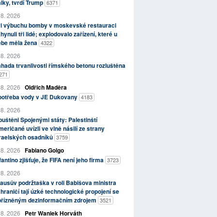
lky, tvrdí Trump
6371
 8. 2026
ři výbuchu bomby v moskevské restauraci
hynuli tři lidé; explodovalo zařízení, které u
ebe měla žena
4322
 8. 2026
hada trvanlivosti římského betonu rozluštěna
271
 8. 2026
Oldřich Maděra
potřeba vody v JE Dukovany
4183
 8. 2026
uštěni Spojenými státy: Palestinští
eričané uvízli ve vlně násilí ze strany
zraelských osadníků
3759
 8. 2026
Fabiano Golgo
fantino zjišťuje, že FIFA není jeho firma
3723
 8. 2026
ausův podržtaška v roli Babišova ministra
hraničí tají úzké technologické propojení se
přízněným dezinformačním zdrojem
3521
 8. 2026
Petr Waniek Horváth