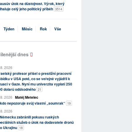
ausův útok na důstojnost. Výrok, který
haluje celý jeho politický příběh
3514
Týden
Měsíc
Rok
Vše
ílenější dnes
 8. 2026
raelský profesor přišel o prestižní pracovní
bídku v USA poté, co se veřejně vyjádřil k
tuaci v Gaze. Nyní mu univerzita vyplatí 250
00 dolarů odškodného
21
 8. 2026
Matěj Metelec
kdo nepozoruje svůj vlastní „soumrak“
19
 8. 2026
 Německu zabránili pokusu ruských
eciálních služeb o útok na dodavatele dronů
o Ukrajinu
18