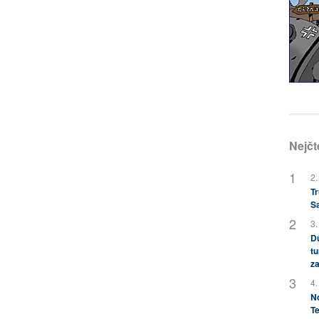
Nejčt
2.
Tr
S
3.
Dů
tu
za
4.
No
Te