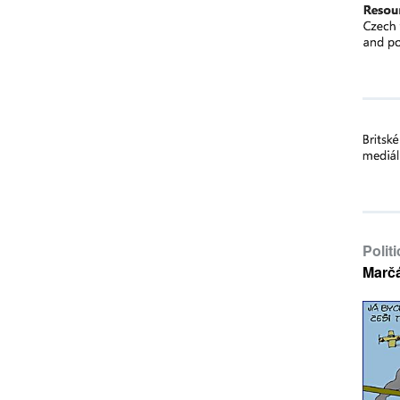
Polit
Marč