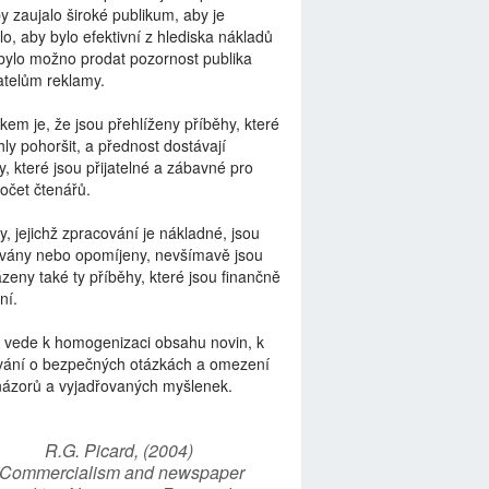
by zaujalo široké publikum, aby je
lo, aby bylo efektivní z hlediska nákladů
bylo možno prodat pozornost publika
telům reklamy.
kem je, že jsou přehlíženy příběhy, které
ly pohoršit, a přednost dostávají
y, které jsou přijatelné a zábavné pro
počet čtenářů.
y, jejichž zpracování je nákladné, jsou
vány nebo opomíjeny, nevšímavě jsou
zeny také ty příběhy, které jsou finančně
ní.
 vede k homogenizaci obsahu novin, k
vání o bezpečných otázkách a omezení
názorů a vyjadřovaných myšlenek.
R.G. Picard, (2004)
“Commercialism and newspaper