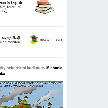
icky nekorektní karikatury
Michaela
áka