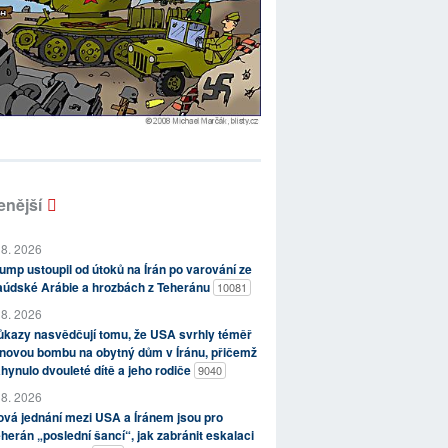
enější
 8. 2026
ump ustoupil od útoků na Írán po varování ze
aúdské Arábie a hrozbách z Teheránu
10081
 8. 2026
kazy nasvědčují tomu, že USA svrhly téměř
novou bombu na obytný dům v Íránu, přičemž
hynulo dvouleté dítě a jeho rodiče
9040
 8. 2026
vá jednání mezi USA a Íránem jsou pro
herán „poslední šancí“, jak zabránit eskalaci