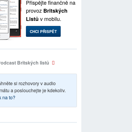
Přispějte finančně na
provoz
Britských
v mobilu.
Listů
CHCI PŘISPĚT
odcast Britských listů
áhněte si rozhovory v audio
mátu a poslouchejte je kdekoliv.
k na to?