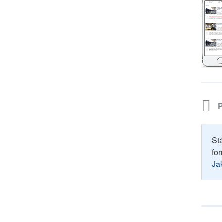
P
St
for
Ja