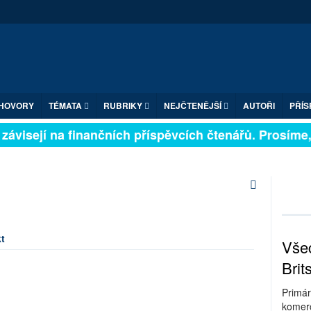
HOVORY
TÉMATA
RUBRIKY
NEJČTENĚJŠÍ
AUTOŘI
PŘÍS
závisejí na finančních příspěvcích čtenářů. Prosíme, p
t
Všec
Brit
Primár
komerc