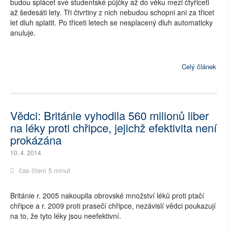
budou splácet své studentské půjčky až do věku mezi čtyřiceti
až šedesáti lety. Tři čtvrtiny z nich nebudou schopni ani za třicet
let dluh splatit. Po třiceti letech se nesplacený dluh automaticky
anuluje.
Celý článek
Vědci: Británie vyhodila 560 milionů liber
na léky proti chřipce, jejichž efektivita není
prokázána
10. 4. 2014
čas čtení 5 minut
Británie r. 2005 nakoupila obrovské množství léků proti ptačí
chřipce a r. 2009 proti prasečí chřipce, nezávislí vědci poukazují
na to, že tyto léky jsou neefektivní.