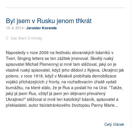
Byl jsem v Rusku jenom třikrát
10. 4. 2014 /
Jaroslav Kovanda
čas čtení 2 minuty
Naposledy v roce 2009 na festivalu slovanských básníků v
Tveri, Singing letters se ten zážitek jmenoval. Skvělý ruský
spisovatel Michail Pismennyj si mně tam stěžoval, jaký on je
vlastně ruský spisovatel, když jeho dědovi z Kyjeva, Ukrajinci jak
poleno, v roce 1918, když v Moskvě probíhala demobilizace
vojáků přicházejících z fronty, na rozřaďovacím úřadě vydali
bumážku, na které stálo, že je Rus a poslali ho na Ural. "Takže,
jaký já jsem Rus, vždyť já jsem jen dějinami převařený
Ukrajinec!" stěžoval si mně ten katolický! básník, spisovatel a
překladatel, autor tisícistránkového životopisu Panny Marie...
Celý článek