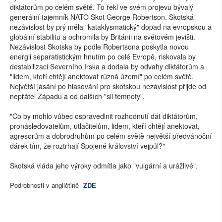
diktátorům po celém světě. To řekl ve svém projevu bývalý
generální tajemník NATO Skot George Robertson. Skotská
nezávislost by prý měla "kataklysmatický" dopad na evropskou a
globální stabilitu a ochromila by Británii na světovém jevišti.
Nezávislost Skotska by podle Robertsona poskytla novou
energii separatistickým hnutím po celé Evropě, riskovala by
destabilizaci Severního Irska a dodala by odvahy diktátorům a
"lidem, kteří chtějí anektovat různá území" po celém světě.
Největší jásání po hlasování pro skotskou nezávislost přijde od
nepřátel Západu a od dalších "sil temnoty".
"Co by mohlo vůbec ospravedlnit rozhodnutí dát diktátorům,
pronásledovatelům, utlačitelům, lidem, kteří chtějí anektovat,
agresorům a dobrodruhům po celém světě největší předvánoční
dárek tím, že roztrhají Spojené království vejpůl?"
Skotská vláda jeho výroky odmítla jako "vulgární a urážlivé".
Podrobnosti v angličtině
ZDE