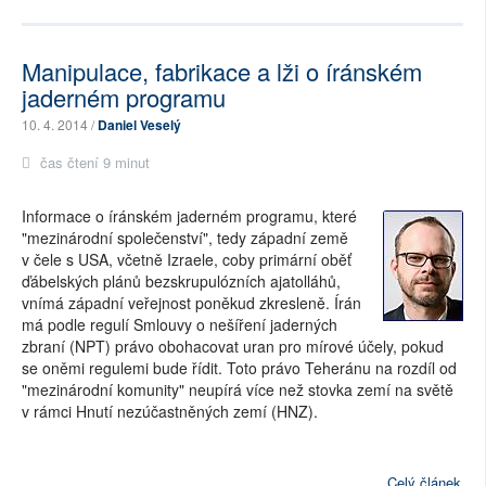
Manipulace, fabrikace a lži o íránském
jaderném programu
10. 4. 2014 /
Daniel Veselý
čas čtení 9 minut
Informace o íránském jaderném programu, které
"mezinárodní společenství", tedy západní země
v čele s USA, včetně Izraele, coby primární oběť
ďábelských plánů bezskrupulózních ajatolláhů,
vnímá západní veřejnost poněkud zkresleně. Írán
má podle regulí Smlouvy o nešíření jaderných
zbraní (NPT) právo obohacovat uran pro mírové účely, pokud
se oněmi regulemi bude řídit. Toto právo Teheránu na rozdíl od
"mezinárodní komunity" neupírá více než stovka zemí na světě
v rámci Hnutí nezúčastněných zemí (HNZ).
Celý článek