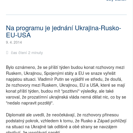
Na programu je jednání Ukrajina-Rusko-
EU-USA
9. 4. 2014
čas čtení 2 minuty
Bylo oznámeno, že se příští týden budou konat rozhovory mezi
Ruskem, Ukrajinou, Spojenými státy a EU ve snaze vyřešit
napjatou situaci. Vladimír Putin se vyjádřil ve středu, že doufá,
že rozhovory mezi Ruskem, Ukrajinou, EU a USA, které se mají
konat příští týden, budou mít "pozitivní" výsledky, ale také
varoval, že prozatímní ukrajinská vláda nemá dělat nic, co by se
"nedalo napravit později".
Diplomaté ale uvedli, že neočekávají, že rozhovory přinesou
podstatný pokrok, vzhledem k tomu, že Rusko a Západ pohlížejí
na situaci na Ukrajině tak odlišně a obě strany se navzájem
obviňují, že vyvolávají napětí.