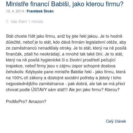
Ministře financí Babiši, jako kterou firmu?
10. 4. 2014 /
František Štván
čas čtení 1 minuta
Stát chcete řídit jako firmu, aniž by jste řekl jakou. Je to hodně
důležité, neboť je to stát, kdo dává firmám legislativní otěže, aby
ze zaměstnanců nenadělaly otroky. Je to stát, který na ně posílá
finančák, zdali ho neokrádají, a mnohé tak také činí. Je to stát,
který na ně posílá hygienické či o životní prostředí pečující
inspekce, neboť firmy jsou v zájmu úspor schopné doslova
čehokoliv. Kdybyste pane ministře Babiše řekl - jako firmu, která
na 100% ctí zákony a důstojné sociální potřeby a jistoty i toho
nejposlednějšího zaměstnance - pak dobrá, ale tak se má přeci
chovat podle ÚSTAVY sám stát!!! Ale jen jako firmu? Kterou?
ProMoPro? Amazon?
Celý článek