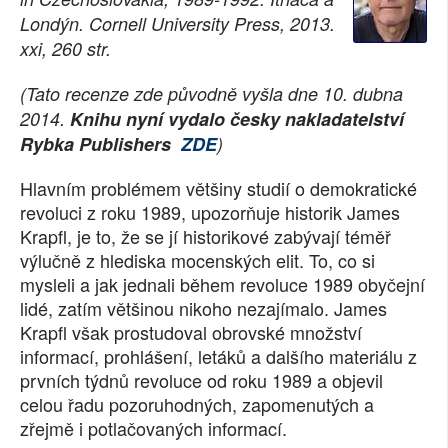
Londýn. Cornell University Press, 2013.
SOCIÁLNÍ SÍTĚ
xxi, 260 str.
RUBRIKY
(Tato recenze zde původně vyšla dne 10. dubna
2014.
Knihu nyní vydalo česky nakladatelství
PLNÁ VERZE STRÁNEK
Rybka Publishers
ZDE
)
Hlavním problémem většiny studií o demokratické
revoluci z roku 1989, upozorňuje historik James
Krapfl, je to, že se jí historikové zabývají téměř
výlučně z hlediska mocenských elit. To, co si
mysleli a jak jednali během revoluce 1989 obyčejní
lidé, zatím většinou nikoho nezajímalo. James
Krapfl však prostudoval obrovské množství
informací, prohlášení, letáků a dalšího materiálu z
prvních týdnů revoluce od roku 1989 a objevil
celou řadu pozoruhodných, zapomenutých a
zřejmě i potlačovaných informací.