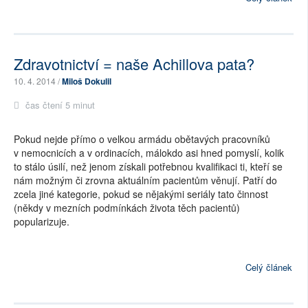
Zdravotnictví = naše Achillova pata?
10. 4. 2014 /
Miloš Dokulil
čas čtení 5 minut
Pokud nejde přímo o velkou armádu obětavých pracovníků
v nemocnicích a v ordinacích, málokdo asi hned pomyslí, kolik
to stálo úsilí, než jenom získali potřebnou kvalifikaci ti, kteří se
nám možným či zrovna aktuálním pacientům věnují. Patří do
zcela jiné kategorie, pokud se nějakými seriály tato činnost
(někdy v mezních podmínkách života těch pacientů)
popularizuje.
Celý článek