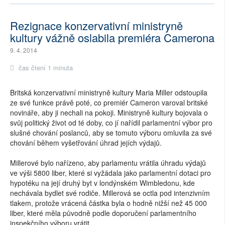
Rezignace konzervativní ministryně
kultury vážně oslabila premiéra Camerona
9. 4. 2014
čas čtení 1 minuta
Britská konzervativní ministryně kultury Maria Miller odstoupila
ze své funkce právě poté, co premiér Cameron varoval britské
novináře, aby ji nechali na pokoji. Ministryně kultury bojovala o
svůj politický život od té doby, co jí nařídil parlamentní výbor pro
slušné chování poslanců, aby se tomuto výboru omluvila za své
chování během vyšetřování úhrad jejích výdajů.
Millerové bylo nařízeno, aby parlamentu vrátila úhradu výdajů
ve výši 5800 liber, které si vyžádala jako parlamentní dotaci pro
hypotéku na její druhý byt v londýnském Wimbledonu, kde
nechávala bydlet své rodiče. Millerová se octla pod intenzivním
tlakem, protože vrácená částka byla o hodně nižší než 45 000
liber, které měla původně podle doporučení parlamentního
inspekčního výboru vrátit.