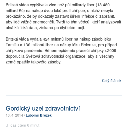
Britská vláda vyplýtvala více než půl miliardy liber (18 480
miliard Kč) na nákup dvou léků proti chřipce, o nichž nebylo
prokázáno, že by dokázaly zastavit šíření infekce či zabránit,
aby lidé vážně onemocněli. Tvrdí to tým vědců, kteří analyzovali
plná klinická data, získaná po čtyřletém boji.
Britská vláda vydala 424 milionů liber na nákup zásob léku
Tamiflu a 136 milionů liber na nákup léku Relenza, pro případ
chřipkové pandemie. Během epidemie prasečí chřipky r.2009
doporučila Světová zdravotnická organizace, aby si všechny
země opatřily takovéto zásoby.
Celý článek
Gordický uzel zdravotnictví
10. 4. 2014 /
Lubomír Brožek
čas čtení 6 minut