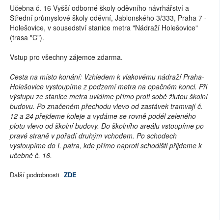
Učebna č. 16 Vyšší odborné školy oděvního návrhářství a
Střední průmyslové školy oděvní, Jablonského 3/333, Praha 7 -
Holešovice, v sousedství stanice metra "Nádraží Holešovice"
(trasa "C").
Vstup pro všechny zájemce zdarma.
Cesta na místo konání: Vzhledem k vlakovému nádraží Praha-
Holešovice vystoupíme z podzemí metra na opačném konci. Při
výstupu ze stanice metra uvidíme přímo proti sobě žlutou školní
budovu. Po značeném přechodu vlevo od zastávek tramvají č.
12 a 24 přejdeme koleje a vydáme se rovně podél zeleného
plotu vlevo od školní budovy. Do školního areálu vstoupíme po
pravé straně v pořadí druhým vchodem. Po schodech
vystoupíme do I. patra, kde přímo naproti schodišti přijdeme k
učebně č. 16.
Další podrobnosti
ZDE