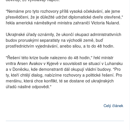
"Nemáme pro tyto rozhovory příliš vysoká očekávání, ale jsme
přesvědčeni, že je důležité udržet diplomatické dveře otevřené,"
řekla americká náměstkyně ministra zahraničí Victoria Nuland.
Ukrajinské úřady oznámily, že ukončí okupaci administrativních
budov proruskými separatisty na východě země, buď
prostřednictvím vyjednávání, anebo silou, a to do 48 hodin.
"Řešení této krize bude nalezeno do 48 hodin," řekl ministr
vnitra Arsen Avakov v Kyjevě v souvislosti se situací v Luhansku
a v Doněcku, kde demonstranti dál okupují vládní budovy. "Pro
ty, kteří chtějí dialog, nabízíme rozhovory a politické řešení. Pro
menšinu, která chce konflikt, té se dostane od ukrajinských
úřadů násilné odpovědi."
Celý článek