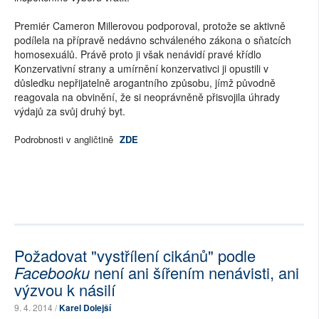
Premiér Cameron Millerovou podporoval, protože se aktivně
podílela na přípravě nedávno schváleného zákona o sňatcích
homosexuálů. Právě proto ji však nenávidí pravé křídlo
Konzervativní strany a umírnění konzervativci ji opustili v
důsledku nepřijatelně arogantního způsobu, jímž původně
reagovala na obvinění, že si neoprávněně přisvojila úhrady
výdajů za svůj druhý byt.
Podrobnosti v angličtině
ZDE
Požadovat "vystřílení cikánů" podle
Facebooku
není ani šířením nenávisti, ani
výzvou k násilí
9. 4. 2014 /
Karel Dolejší