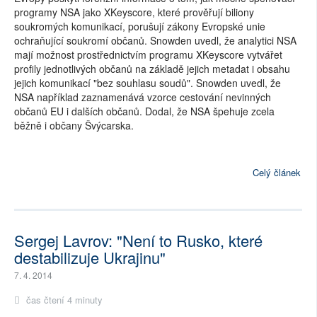
programy NSA jako XKeyscore, které prověřují biliony
soukromých komunikací, porušují zákony Evropské unie
ochraňující soukromí občanů. Snowden uvedl, že analytici NSA
mají možnost prostřednictvím programu XKeyscore vytvářet
profily jednotlivých občanů na základě jejich metadat i obsahu
jejich komunikací "bez souhlasu soudů". Snowden uvedl, že
NSA například zaznamenává vzorce cestování nevinných
občanů EU i dalších občanů. Dodal, že NSA špehuje zcela
běžně i občany Švýcarska.
Celý článek
Sergej Lavrov: "Není to Rusko, které
destabilizuje Ukrajinu"
7. 4. 2014
čas čtení 4 minuty