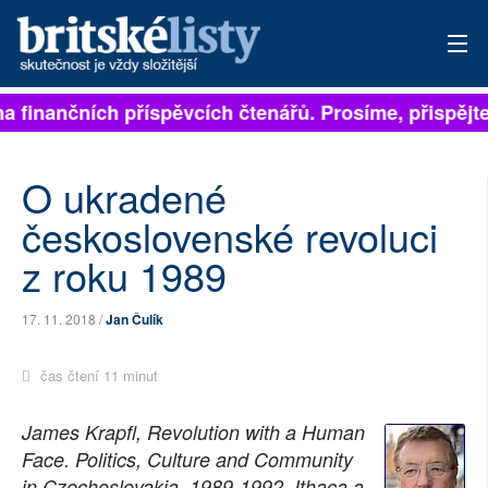
a finančních příspěvcích čtenářů. Prosíme, přispějte. 
PŘIHLÁSIT
AKTUÁLNÍ VYDÁNÍ
O ukradené
ARCHIV
československé revoluci
z roku 1989
ROZHOVORY
TÉMATA
17. 11. 2018 /
Jan Čulík
NEJČTENĚJŠÍ ZA 7 DNÍ
čas čtení 11 minut
AUTOŘI
James Krapfl, Revolution with a Human
Face. Politics, Culture and Community
PŘÍSPĚVKY NA PROVOZ
in Czechoslovakia, 1989-1992. Ithaca a