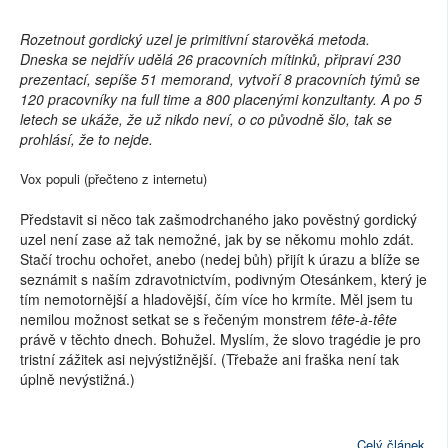
Rozetnout gordický uzel je primitivní starověká metoda.
Dneska se nejdřív udělá 26 pracovních mítinků, připraví 230
prezentací, sepíše 51 memorand, vytvoří 8 pracovních týmů se
120 pracovníky na full time a 800 placenými konzultanty. A po 5
letech se ukáže, že už nikdo neví, o co původně šlo, tak se
prohlásí, že to nejde.
Vox populi (přečteno z internetu)
Představit si něco tak zašmodrchaného jako pověstný gordický
uzel není zase až tak nemožné, jak by se někomu mohlo zdát.
Stačí trochu ochořet, anebo (nedej bůh) přijít k úrazu a blíže se
seznámit s naším zdravotnictvím, podivným Otesánkem, který je
tím nemotornější a hladovější, čím více ho krmíte. Měl jsem tu
nemilou možnost setkat se s řečeným monstrem
tête-à-tête
právě v těchto dnech. Bohužel. Myslím, že slovo tragédie je pro
tristní zážitek asi nejvýstižnější. (Třebaže ani fraška není tak
úplně nevýstižná.)
Celý článek