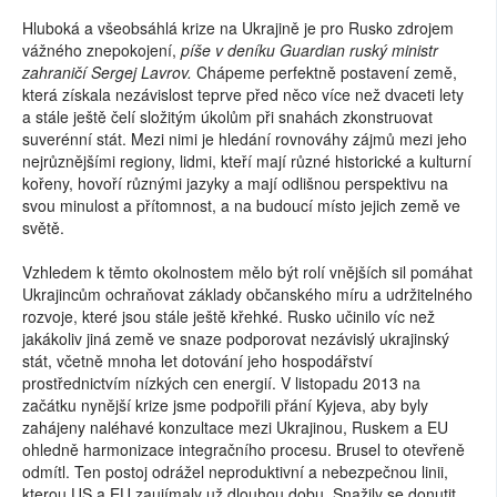
Hluboká a všeobsáhlá krize na Ukrajině je pro Rusko zdrojem
vážného znepokojení,
píše v deníku Guardian ruský ministr
zahraničí Sergej Lavrov.
Chápeme perfektně postavení země,
která získala nezávislost teprve před něco více než dvaceti lety
a stále ještě čelí složitým úkolům při snahách zkonstruovat
suverénní stát. Mezi nimi je hledání rovnováhy zájmů mezi jeho
nejrůznějšími regiony, lidmi, kteří mají různé historické a kulturní
kořeny, hovoří různými jazyky a mají odlišnou perspektivu na
svou minulost a přítomnost, a na budoucí místo jejich země ve
světě.
Vzhledem k těmto okolnostem mělo být rolí vnějších sil pomáhat
Ukrajincům ochraňovat základy občanského míru a udržitelného
rozvoje, které jsou stále ještě křehké. Rusko učinilo víc než
jakákoliv jiná země ve snaze podporovat nezávislý ukrajinský
stát, včetně mnoha let dotování jeho hospodářství
prostřednictvím nízkých cen energií. V listopadu 2013 na
začátku nynější krize jsme podpořili přání Kyjeva, aby byly
zahájeny naléhavé konzultace mezi Ukrajinou, Ruskem a EU
ohledně harmonizace integračního procesu. Brusel to otevřeně
odmítl. Ten postoj odrážel neproduktivní a nebezpečnou linii,
kterou US a EU zaujímaly už dlouhou dobu. Snažily se donutit