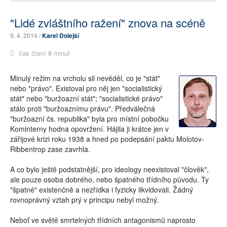
"Lidé zvláštního ražení" znova na scéně
9. 4. 2014 /
Karel Dolejší
čas čtení 8 minut
Minulý režim na vrcholu sil nevěděl, co je "stát"
nebo "právo". Existoval pro něj jen "socialistický
stát" nebo "buržoazní stát"; "socialistické právo"
stálo proti "buržoaznímu právu". Předválečná
"buržoazní čs. republika" byla pro místní pobočku
Kominterny hodna opovržení. Hájila ji krátce jen v
zářijové krizi roku 1938 a hned po podepsání paktu Molotov-
Ribbentrop zase zavrhla.
A co bylo ještě podstatnější, pro ideology neexistoval "člověk",
ale pouze osoba dobrého, nebo špatného třídního původu. Ty
"špatné" existenčně a nezřídka i fyzicky likvidovali. Žádný
rovnoprávný vztah prý v principu nebyl možný.
Neboť ve světě smrtelných třídních antagonismů naprosto