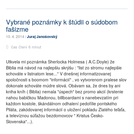
Vybrané poznámky k štúdii o súdobom
fašizme
10. 4. 2014 /
Juraj Janošovský
čas čtení 6 minut
Utkvela mi poznámka Sherlocka Holmesa ( A.C.Doyle) že
Biblia má návod na najlepšiu skrýšu : "list zo stromu najlepšie
schováte v listnatom lese..." V dnešnej informatizovanej
spoločnosti s boomom "informácií" , vo vytvorenom pralese slov
dokonale schováte múdre slová. Obávam sa, že dnes by ani
kniha kníh ( Biblia) nemala "úspech" bez promo akcií (krstenie
nahou babičkou Madonou, billboardami s nanebevzatím pri
každom kostole, škándálnom odhalení pedofílie pontského
Piláta, zakódovanej informácií o uložení pokladu Zlatého teľaťa,
a televíznou súťažou bezdomovcov " Kristus Česko-
Slovenska"...).