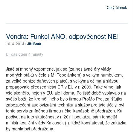
Celý článek
Vondra: Funkci ANO, odpovědnost NE!
10. 4. 2014 /
Jiří Baťa
čas čtení 4 minuty
Jistě si mnohý vzpomene, jak se (za neslavné éry vlády
modrých ptáků v čele s M. Topolánkem) s velkým humbukem,
za velké peníze daňových plátců, s velkýma očima a slávou
propagovalo předsednictví ČR v EU v r. 2009. Také víme, jak
vše skončilo, nejen v EU, ale i doma. Po jisté době vyplavalo na
světlo boží, že kromě jiného bylo firmou ProMo Pro, zajišťující
zabezpečení audiovizuální techniku a služby pro tyto účely, byl
tento servis zmíněnou firmou několikanásobně předražen. Ku
podivu, na tuto skutečnost v r. 2011 poukázal sám tehdejší
ministr koaliční vlády Kalousek (!), když konstatoval, že zakázka
by mohla být předražena.