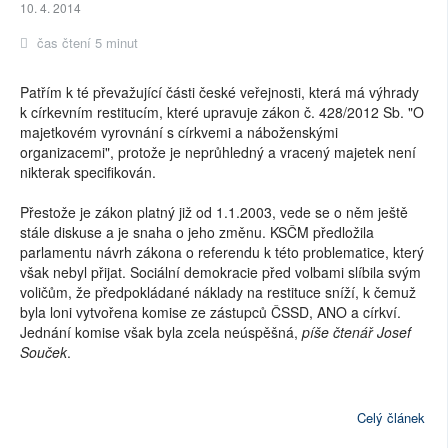
10. 4. 2014
čas čtení 5 minut
Patřím k té převažující části české veřejnosti, která má výhrady
k církevním restitucím, které upravuje zákon č. 428/2012 Sb. "O
majetkovém vyrovnání s církvemi a náboženskými
organizacemi", protože je neprůhledný a vracený majetek není
nikterak specifikován.
Přestože je zákon platný již od 1.1.2003, vede se o něm ještě
stále diskuse a je snaha o jeho změnu. KSČM předložila
parlamentu návrh zákona o referendu k této problematice, který
však nebyl přijat. Sociální demokracie před volbami slíbila svým
voličům, že předpokládané náklady na restituce sníží, k čemuž
byla loni vytvořena komise ze zástupců ČSSD, ANO a církví.
Jednání komise však byla zcela neúspěšná,
píše čtenář Josef
Souček
.
Celý článek