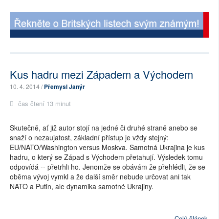
Kus hadru mezi Západem a Východem
10. 4. 2014 /
Přemysl Janýr
čas čtení 13 minut
Skutečně, ať již autor stojí na jedné či druhé straně anebo se
snaží o nezaujatost, základní přístup je vždy stejný:
EU/NATO/Washington versus Moskva. Samotná Ukrajina je kus
hadru, o který se Západ s Východem přetahují. Výsledek tomu
odpovídá -- přetrhli ho. Jenomže se obávám že přehlédli, že se
oběma vývoj vymkl a že další směr nebude určovat ani tak
NATO a Putin, ale dynamika samotné Ukrajiny.
Celý článek