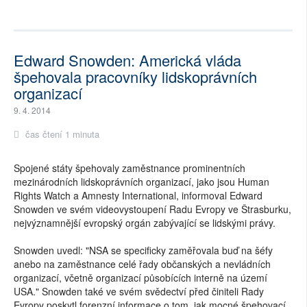
Edward Snowden: Americká vláda
špehovala pracovníky lidskoprávních
organizací
9. 4. 2014
čas čtení 1 minuta
Spojené státy špehovaly zaměstnance prominentních
mezinárodních lidskoprávních organizací, jako jsou Human
Rights Watch a Amnesty International, informoval Edward
Snowden ve svém videovystoupení Radu Evropy ve Štrasburku,
nejvýznamnější evropský orgán zabývající se lidskými právy.
Snowden uvedl: "NSA se specificky zaměřovala buď na šéfy
anebo na zaměstnance celé řady občanských a nevládních
organizací, včetně organizací působících interně na území
USA." Snowden také ve svém svědectví před činiteli Rady
Evropy poskytl forenzní informace o tom, jak mocné špehovací