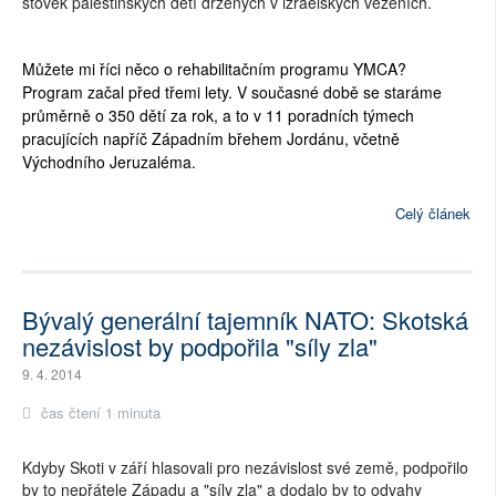
stovek palestinských dětí držených v izraelských vězeních.
Můžete mi říci něco o rehabilitačním programu YMCA?
Program začal před třemi lety. V současné době se staráme
průměrně o 350 dětí za rok, a to v 11 poradních týmech
pracujících napříč Západním břehem Jordánu, včetně
Východního Jeruzaléma.
Celý článek
Bývalý generální tajemník NATO: Skotská
nezávislost by podpořila "síly zla"
9. 4. 2014
čas čtení 1 minuta
Kdyby Skoti v září hlasovali pro nezávislost své země, podpořilo
by to nepřátele Západu a "síly zla" a dodalo by to odvahy