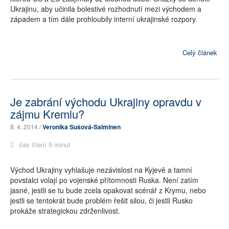
Ukrajinu, aby učinila bolestivé rozhodnutí mezi východem a
západem a tím dále prohloubily interní ukrajinské rozpory.
Celý článek
Je zabrání východu Ukrajiny opravdu v
zájmu Kremlu?
8. 4. 2014 /
Veronika Sušová-Salminen
čas čtení 5 minut
Východ Ukrajiny vyhlašuje nezávislost na Kyjevě a tamní
povstalci volají po vojenské přítomnosti Ruska. Není zatím
jasné, jestli se tu bude zcela opakovat scénář z Krymu, nebo
jestli se tentokrát bude problém řešit silou, či jestli Rusko
prokáže strategickou zdrženlivost.