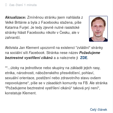
čas čtení 1 minuta
Aktualizace:
Zmíněnou stránku jsem nahlásila z
Velké Británie a byla z Facebooku stažena, píše
Katarina Furjel. Je tedy zjevně nutné rasistické
stránky hlásit Facebooku nikoliv v Česku, ale v
zahraničí.
Aktivista Jan Klement upozornil na existenci "zvláštní" stránky
na sociální síti
Facebook
. Stránka nese název
Požadujeme
beztrestné vystřílení cikánů
a a naleznete ji
ZDE
.
""...útoky na jednotlivce nebo skupiny na základě jejich rasy,
etnika, národnosti, náboženského přesvědčení, pohlaví,
sexuální orientace, postižení nebo zdravotního stavu ovšem
nepovolujeme", píše se v zásadách komunity na FB. Ale stránka
"Požadujeme beztrestné vystřílení cikánů" taková prý není",
konstatuje Klement.
Celý článek