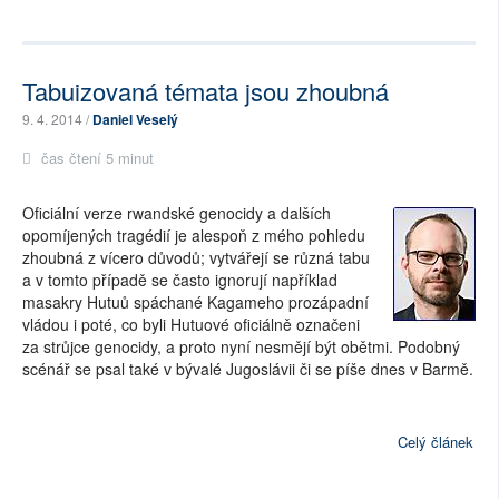
Tabuizovaná témata jsou zhoubná
9. 4. 2014 /
Daniel Veselý
čas čtení 5 minut
Oficiální verze rwandské genocidy a dalších
opomíjených tragédií je alespoň z mého pohledu
zhoubná z vícero důvodů; vytvářejí se různá tabu
a v tomto případě se často ignorují například
masakry Hutuů spáchané Kagameho prozápadní
vládou i poté, co byli Hutuové oficiálně označeni
za strůjce genocidy, a proto nyní nesmějí být obětmi. Podobný
scénář se psal také v bývalé Jugoslávii či se píše dnes v Barmě.
Celý článek