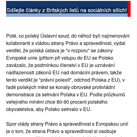
SOCIÁLNÍ SÍTĚ
RUBRIKY
Poté, co polský Ústavní soud, do něhož byli najmenováni
PLNÁ VERZE STRÁNEK
kolaboranti s vládou strany Právo a spravedlnost, vydal
verdikt, že polská ústava je "v rozporu" se zákony
Evropské unie (přitom při vstupu do EU se Polsko
zavázalo, že podmínkou členství v EU je uznávání
nadřazenosti zákonů EU nad domácím právem, takže
tento verdikt je "právní polexit", odchod Polska z EU), v
řadě polských měst se konaly obrovské protivládní
demonstrace za setrvání Polska v EU. Podle průzkumů
veřejného mínění chce 80-90 procent polského
obyvatelstva, aby Polsko setrvalo v EU.
Spor vlády strany Právo a spravedlnost s Evropskou unií
je o tom, že strana Právo a spravedlnost si osobuje