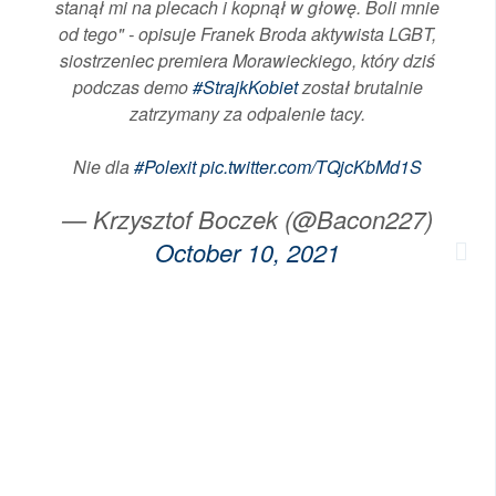
stanął mi na plecach i kopnął w głowę. Boli mnie
od tego" - opisuje Franek Broda aktywista LGBT,
siostrzeniec premiera Morawieckiego, który dziś
podczas demo
#StrajkKobiet
został brutalnie
zatrzymany za odpalenie tacy.
Nie dla
#Polexit
pic.twitter.com/TQjcKbMd1S
— Krzysztof Boczek (@Bacon227)
October 10, 2021