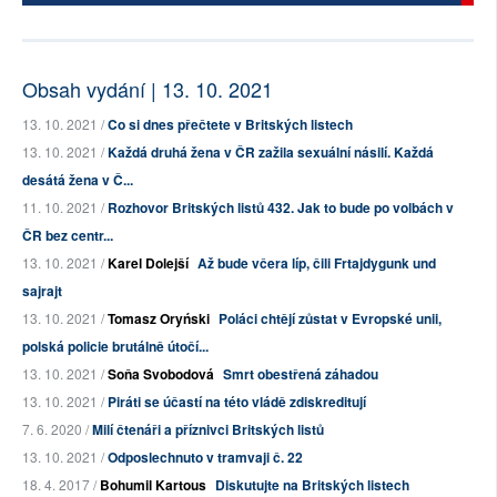
Obsah vydání | 13. 10. 2021
13. 10. 2021 /
Co si dnes přečtete v Britských listech
13. 10. 2021 /
Každá druhá žena v ČR zažila sexuální násilí. Každá
desátá žena v Č...
11. 10. 2021 /
Rozhovor Britských listů 432. Jak to bude po volbách v
ČR bez centr...
13. 10. 2021 /
Karel Dolejší
Až bude včera líp, čili Frtajdygunk und
sajrajt
13. 10. 2021 /
Tomasz Oryński
Poláci chtějí zůstat v Evropské unii,
polská policie brutálně útočí...
13. 10. 2021 /
Soňa Svobodová
Smrt obestřená záhadou
13. 10. 2021 /
Piráti se účastí na této vládě zdiskreditují
7. 6. 2020 /
Milí čtenáři a příznivci Britských listů
13. 10. 2021 /
Odposlechnuto v tramvaji č. 22
18. 4. 2017 /
Bohumil Kartous
Diskutujte na Britských listech