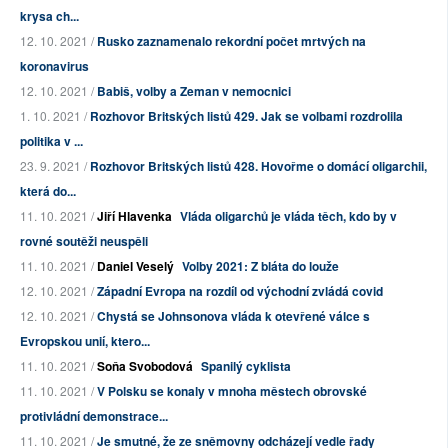
krysa ch...
12. 10. 2021 /
Rusko zaznamenalo rekordní počet mrtvých na
koronavirus
12. 10. 2021 /
Babiš, volby a Zeman v nemocnici
1. 10. 2021 /
Rozhovor Britských listů 429. Jak se volbami rozdrolila
politika v ...
23. 9. 2021 /
Rozhovor Britských listů 428. Hovořme o domácí oligarchii,
která do...
11. 10. 2021 /
Jiří Hlavenka
Vláda oligarchů je vláda těch, kdo by v
rovné soutěži neuspěli
11. 10. 2021 /
Daniel Veselý
Volby 2021: Z bláta do louže
12. 10. 2021 /
Západní Evropa na rozdíl od východní zvládá covid
12. 10. 2021 /
Chystá se Johnsonova vláda k otevřené válce s
Evropskou unií, ktero...
11. 10. 2021 /
Soňa Svobodová
Spanilý cyklista
11. 10. 2021 /
V Polsku se konaly v mnoha městech obrovské
protivládní demonstrace...
11. 10. 2021 /
Je smutné, že ze sněmovny odcházejí vedle řady