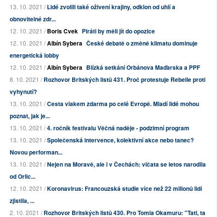
13. 10. 2021 /
Lidé zvolili také oživení krajiny, odklon od uhlí a
obnovitelné zdr...
12. 10. 2021 /
Boris Cvek
Piráti by měli jít do opozice
12. 10. 2021 /
Albín Sybera
České debatě o změně klimatu dominuje
energetická lobby
12. 10. 2021 /
Albín Sybera
Blízká setkání Orbánova Maďarska a PPF
8. 10. 2021 /
Rozhovor Britských listů 431. Proč protestuje Rebelie proti
vyhynutí?
13. 10. 2021 /
Cesta vlakem zdarma po celé Evropě. Mladí lidé mohou
poznat, jak je...
13. 10. 2021 /
4. ročník festivalu Věčná naděje - podzimní program
13. 10. 2021 /
Společenská intervence, kolektivní akce nebo tanec?
Novou performan...
13. 10. 2021 /
Nejen na Moravě, ale i v Čechách: vlčata se letos narodila
od Orlic...
12. 10. 2021 /
Koronavirus: Francouzská studie více než 22 milionů lidí
zjistila, ...
2. 10. 2021 /
Rozhovor Britských listů 430. Pro Tomia Okamuru: "Tati, ta