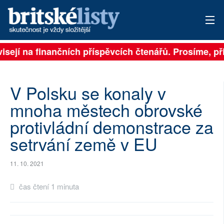
visejí na finančních příspěvcích čtenářů. Prosíme, při
PŘIHLÁSIT
AKTUÁLNÍ VYDÁNÍ
V Polsku se konaly v
ARCHIV
mnoha městech obrovské
protivládní demonstrace za
ROZHOVORY
setrvání země v EU
TÉMATA
11. 10. 2021
NEJČTENĚJŠÍ ZA 7 DNÍ
čas čtení 1 minuta
AUTOŘI
PŘÍSPĚVKY NA PROVOZ