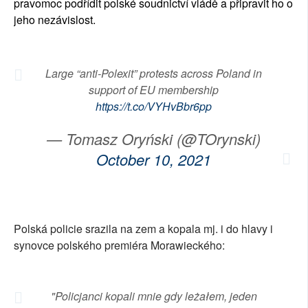
pravomoc podřídit polské soudnictví vládě a připravit ho o
jeho nezávislost.
Large “anti-Polexit” protests across Poland in
support of EU membership
https://t.co/VYHvBbr6pp
— Tomasz Oryński (@TOrynski)
October 10, 2021
Polská policie srazila na zem a kopala mj. i do hlavy i
synovce polského premiéra Morawieckého:
"Policjanci kopali mnie gdy leżałem, jeden