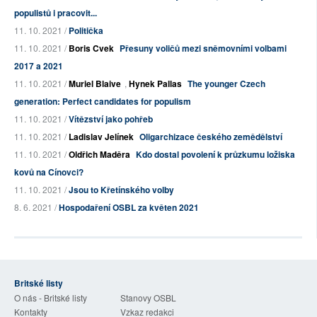
populistů i pracovit...
11. 10. 2021 /
Politička
11. 10. 2021 /
Boris Cvek
Přesuny voličů mezi sněmovními volbami
2017 a 2021
11. 10. 2021 /
Muriel Blaive
,
Hynek Pallas
The younger Czech
generation: Perfect candidates for populism
11. 10. 2021 /
Vítězství jako pohřeb
11. 10. 2021 /
Ladislav Jelínek
Oligarchizace českého zemědělství
11. 10. 2021 /
Oldřich Maděra
Kdo dostal povolení k průzkumu ložiska
kovů na Cínovci?
11. 10. 2021 /
Jsou to Křetínského volby
8. 6. 2021 /
Hospodaření OSBL za květen 2021
Britské listy
O nás - Britské listy
Stanovy OSBL
Kontakty
Vzkaz redakci