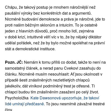
Chápu, že takový postup je mnohem náročnější než
paušální výroky bez konkrétních dat a argumentů.
Nicméně budování demokracie a práva je náročné, jde to
proti našim běžným sklonům a intuicím. To je ostatně
jeden z hlavních důvodů, proč mnoho lidí, zejména
v době krizí, intuitivně věří víc v to, že by nějaký diktátor
udělal pořádek, než že by bylo možné spoléhat na právní
stát a demokratické instituce.
Pozn. JČ:
Nemám k tomu příliš co dodat, takže to není na
samostatný článek, a nerad panu Cvekovi zasahuju do
článku. Nicméně musím nesouhlasit: Ať jsou okolnosti v
případě šesti znásilněných nezletiletých chlapců
jakékoliv, dát viníkovi podmíněný trest je otřesné. Ti
chlapci budou tím znásilněním zasaženi po celý život.
Psycholoižka
Kate Dawsonová upozorňuje, že takoví
lidé umírají předčasně
. To jsou nesmírně závažné trestné
činy.