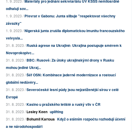
1. 9. 2023 /
Materiály pro jednání sekretariátu ÚV KSSS nemilosrdně
odhalují sov...
1. 9. 2023 /
Převrat v Gabonu: Junta slibuje "respektovat všechny
závazky"
1. 9. 2023 /
Nigerská junta zrušila diplomatickou imunitu francouzského
velvysla...
31. 8. 2023 /
Ruská agrese na Ukrajině: Ukrajina postupuje směrem k
Novoprokopivc...
31. 8. 2023 /
BBC: Rusové: Za útoky ukrajinskými drony v Rusku
mohou jedině Ukraj...
31. 8. 2023 /
Šéf OSN: Kombinace jaderné modernizace a rostoucí
globální nedůvěry...
31. 8. 2023 /
Severočeské lesní půdy jsou nejzatíženější sírou v celé
Evropě
31. 8. 2023 /
Kasino u pražského letiště a ruský vliv v ČR
31. 8. 2023 /
Lesley Keen
uplifting
31. 8. 2023 /
Bohumil Kartous
Když o státním rozpočtu rozhodují účetní
a ne národohospodáři