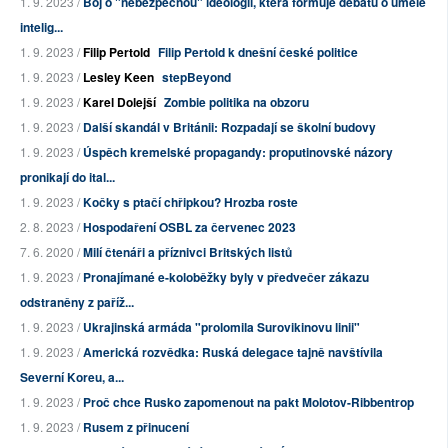
1. 9. 2023 /
Boj o "nebezpečnou" ideologii, která formuje debatu o umělé
intelig...
1. 9. 2023 /
Filip Pertold
Filip Pertold k dnešní české politice
1. 9. 2023 /
Lesley Keen
stepBeyond
1. 9. 2023 /
Karel Dolejší
Zombie politika na obzoru
1. 9. 2023 /
Další skandál v Británii: Rozpadají se školní budovy
1. 9. 2023 /
Úspěch kremelské propagandy: proputinovské názory
pronikají do ital...
1. 9. 2023 /
Kočky s ptačí chřipkou? Hrozba roste
2. 8. 2023 /
Hospodaření OSBL za červenec 2023
7. 6. 2020 /
Milí čtenáři a příznivci Britských listů
1. 9. 2023 /
Pronajímané e-koloběžky byly v předvečer zákazu
odstraněny z paříž...
1. 9. 2023 /
Ukrajinská armáda "prolomila Surovikinovu linii"
1. 9. 2023 /
Americká rozvědka: Ruská delegace tajně navštívila
Severní Koreu, a...
1. 9. 2023 /
Proč chce Rusko zapomenout na pakt Molotov-Ribbentrop
1. 9. 2023 /
Rusem z přinucení