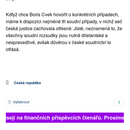
Kdfyž chce Boris Cvek hovořit o konkrétních případech,
máme k dispozici nejméně tři soudní případy, v nichž seč
česká justice zachovala otřesně. Jistě, neznamená to, že
všechny soudní rozsudky jsou nutně diletantské a
nespravedlivé, avšak důvěrou v české soudnictví to
otřásá.
Česká republika
1
Vytisknout
ávisejí na finančních příspěvcích čtenářů. Prosíme, př