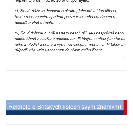
nejsem a je tak možné, že to chápu mylně.
(1) Soud může rozhodovat o skutku, jeho právní kvalifikaci,
trestu a ochranném opatření pouze v rozsahu uvedeném v
dohodě o vině a trestu. .....
(2) Soud dohodu o vině a trestu neschválí, je-li nesprávná nebo
nepřiměřená z hlediska souladu se zjištěným skutkovým stavem
nebo z hlediska druhu a výše navrženého trestu,.. ... V takovém
případě věc vrátí usnesením do přípravného řízení.