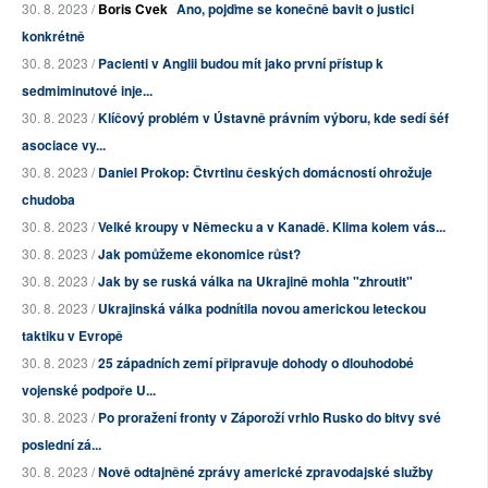
30. 8. 2023 /
Boris Cvek
Ano, pojďme se konečně bavit o justici
konkrétně
30. 8. 2023 /
Pacienti v Anglii budou mít jako první přístup k
sedmiminutové inje...
30. 8. 2023 /
Klíčový problém v Ústavně právním výboru, kde sedí šéf
asociace vy...
30. 8. 2023 /
Daniel Prokop: Čtvrtinu českých domácností ohrožuje
chudoba
30. 8. 2023 /
Velké kroupy v Německu a v Kanadě. Klima kolem vás...
30. 8. 2023 /
Jak pomůžeme ekonomice růst?
30. 8. 2023 /
Jak by se ruská válka na Ukrajině mohla "zhroutit"
30. 8. 2023 /
Ukrajinská válka podnítila novou americkou leteckou
taktiku v Evropě
30. 8. 2023 /
25 západních zemí připravuje dohody o dlouhodobé
vojenské podpoře U...
30. 8. 2023 /
Po proražení fronty v Záporoží vrhlo Rusko do bitvy své
poslední zá...
30. 8. 2023 /
Nově odtajněné zprávy americké zpravodajské služby