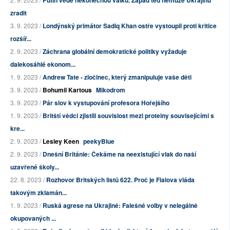
zradit
3. 9. 2023 /
Londýnský primátor Sadiq Khan ostře vystoupil proti kritice
rozšíř...
2. 9. 2023 /
Záchrana globální demokratické politiky vyžaduje
dalekosáhlé ekonom...
1. 9. 2023 /
Andrew Tate - zločinec, který zmanipuluje vaše děti
3. 9. 2023 /
Bohumil Kartous
Mikodrom
3. 9. 2023 /
Pár slov k vystupování profesora Hořejšího
1. 9. 2023 /
Britští vědci zjistili souvislost mezi proteiny souvisejícími s
kre...
2. 9. 2023 /
Lesley Keen
peekyBlue
2. 9. 2023 /
Dnešní Británie: Čekáme na neexistující vlak do naší
uzavřené školy...
22. 8. 2023 /
Rozhovor Britských listů 622. Proč je Fialova vláda
takovým zklamán...
1. 9. 2023 /
Ruská agrese na Ukrajině: Falešné volby v nelegálně
okupovaných ...