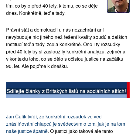
tím, co bylo před 40 lety, k tomu, co se děje
SOCIÁLNÍ SÍTĚ
dnes. Konkrétně, teď a tady.
RUBRIKY
Právní stát a demokracii u nás nezachrání ani
PLNÁ VERZE STRÁNEK
nevybuduje nic jiného než řešení kvality soudů a dalších
institucí teď a tady, zcela konkrétně. Ono i ty rozsudky
před 40 lety by si zasloužily konkrétní analýzu, zejména
v kontextu toho, co se dělo s očistou justice na začátku
90. let. Ale pojďme k dnešku.
Jan Čulík tvrdí, že konkrétní rozsudek ve věci
znásilňování chlapců je svědectvím o tom, jak je na tom
naše justice špatně
. O justici jako takové ale tento