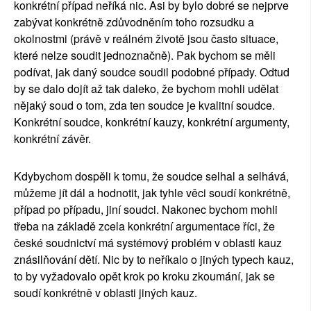
konkrétní případ neříká nic. Asi by bylo dobré se nejprve
zabývat konkrétně zdůvodněním toho rozsudku a
okolnostmi (právě v reálném životě jsou často situace,
které nelze soudit jednoznačně). Pak bychom se měli
podívat, jak daný soudce soudil podobné případy. Odtud
by se dalo dojít až tak daleko, že bychom mohli udělat
nějaký soud o tom, zda ten soudce je kvalitní soudce.
Konkrétní soudce, konkrétní kauzy, konkrétní argumenty,
konkrétní závěr.
Kdybychom dospěli k tomu, že soudce selhal a selhává,
můžeme jít dál a hodnotit, jak tyhle věci soudí konkrétně,
případ po případu, jiní soudci. Nakonec bychom mohli
třeba na základě zcela konkrétní argumentace říci, že
české soudnictví má systémový problém v oblasti kauz
znásilňování dětí. Nic by to neříkalo o jiných typech kauz,
to by vyžadovalo opět krok po kroku zkoumání, jak se
soudí konkrétně v oblasti jiných kauz.