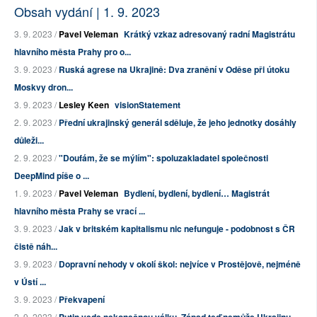
Obsah vydání | 1. 9. 2023
3. 9. 2023 /
Pavel Veleman
Krátký vzkaz adresovaný radní Magistrátu
hlavního města Prahy pro o...
3. 9. 2023 /
Ruská agrese na Ukrajině: Dva zranění v Oděse při útoku
Moskvy dron...
3. 9. 2023 /
Lesley Keen
visionStatement
2. 9. 2023 /
Přední ukrajinský generál sděluje, že jeho jednotky dosáhly
důleži...
2. 9. 2023 /
"Doufám, že se mýlím": spoluzakladatel společnosti
DeepMind píše o ...
1. 9. 2023 /
Pavel Veleman
Bydlení, bydlení, bydlení… Magistrát
hlavního města Prahy se vrací ...
3. 9. 2023 /
Jak v britském kapitalismu nic nefunguje - podobnost s ČR
čistě náh...
3. 9. 2023 /
Dopravní nehody v okolí škol: nejvíce v Prostějově, nejméně
v Ústí ...
3. 9. 2023 /
Překvapení
2. 9. 2023 /
Putin vede nekonečnou válku. Západ teď nemůže Ukrajinu