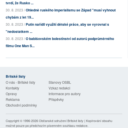
tvrdí, že Rusko ...
30. 8. 2023 /
Ohledně ruského imperialismu se Západ "musí vyhnout
chybám z let 19...
30. 8. 2023 /
Putin nařídil využití dětské práce, aby se vyrovnal s
"nedostatkem ...
30. 8. 2023 /
O babišovském bolestínství od autorů podprůměrného
filmu One Man S...
Britské listy
O nás - Britské listy
Stanovy OSBL
Kontakty
Vzkaz redakci
Opravy
Informace pro autory
Reklama
Příspěvky
Obchodní podmínky
Copyright © 1996-2026
Občanské sdružení Britské listy
| Kopírování obsahu
možné pouze po předchozím písemném souhlasu redakce.