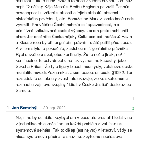
minulost. Tak to bude těžké a to hned z vícero důvodů. On totiž
např. již nějaký Kája Marxů s Béďou Englsem potvrdili Čechům
neschopnost utváření státnosti a jejích atributů, absenci
historického povědomí, atd. Bohužel se Marx v tomto bodě nedá
vyvrátit. Pro většinu Čechů nehraje roli spravedlnost, ale
primitivně kalkulované osobní výhody. Jenom proto mohl určit
charakter dnešního Česka nějaký Čalfa pomocí mańásků Havla
a Klause (oba by při fungujícím právním státě patřili před soud).
A v tom stylu to pokračuje, zásluhou m.j. geniálního právníka
Rychetského a spol, otce kontinuity. Že to nešlo jinak, nežli
kontinuálně, to potvrdí ochotně tak významné kapacity, jako
Sokol a Přibáň. Že tyto figury blábolí nesmysly, většinové české
mentalitě nevadí.Poznámka : Jsem odsouzen podle §109-2. Ten
rozsudek je odfláknutý žvást, ale ukazuje, že ke skutečnému
rozmachu zájmové skupiny "Idioti v České Justici" došlo až po
Sametu.
Jan Samohýl
30. srp. 2023
2
No, mně by se líbilo, kdybychom v podstatě přestali hledat vinu
v jednotlivcích a začali se na každý problém dívat jako na
systémové selhání. Tak to dělají (asi nejvíc) v letectví, vždy se
hledá systémová příčina, a snaží se zbytečně nepřiřazovat