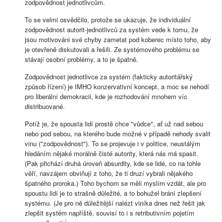
zodpovědnost jednotlivcům.
To se velmi osvědčilo, protože se ukazuje, že individuální
zodpovědnost autorit-jednotlivců za systém vede k tomu, že
jsou motivováni své chyby zametat pod koberec místo toho, aby
je otevřeně diskutovali a řešili. Ze systémového problému se
stávají osobní problémy, a to je špatně.
Zodpovědnost jednotlivce za systém (fakticky autoritářský
způsob řízení) je IMHO konzervativní koncept, a moc se nehodí
pro liberální demokracii, kde je rozhodování mnohem víc
distribuované.
Potíž je, že spousta lidí prostě chce "vůdce", ať už nad sebou
nebo pod sebou, na kterého bude možné v případě nehody svalit
vinu ("zodpovědnost"). To se projevuje i v politice, neustálým
hledáním nějaké morálně čisté autority, která nás má spasit.
(Pak přichází druhá úroveň absurdity, kde se lidé, co na tohle
věří, navzájem obviňují z toho, že ti druzí vybrali nějakého
špatného proroka.) Toho bychom se měli myslím vzdát, ale pro
spoustu lidí je to strašně důležité, a to bohužel brání zlepšení
systému. (Je pro ně důležitější nalézt viníka dnes než řešit jak
zlepšit systém napříště, souvisí to i s retributivním pojetím