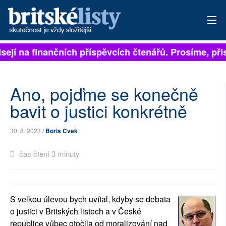
sejí na finančních příspěvcích čtenářů. Prosíme, přisp
PŘIHLÁSIT
AKTUÁLNÍ VYDÁNÍ
Ano, pojďme se konečně
ARCHIV
bavit o justici konkrétně
ROZHOVORY
30. 8. 2023 /
Boris Cvek
TÉMATA
čas čtení 3 minuty
NEJČTENĚJŠÍ ZA 7 DNÍ
AUTOŘI
S velkou úlevou bych uvítal, kdyby se debata
o justici v Britských listech a v České
PŘÍSPĚVKY NA PROVOZ
republice vůbec otočila od moralizování nad