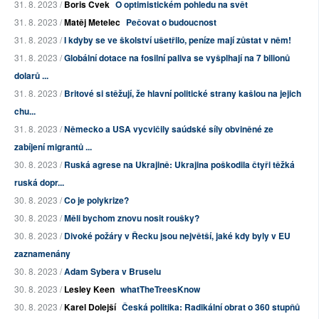
31. 8. 2023 /
Boris Cvek
O optimistickém pohledu na svět
31. 8. 2023 /
Matěj Metelec
Pečovat o budoucnost
31. 8. 2023 /
I kdyby se ve školství ušetřilo, peníze mají zůstat v něm!
31. 8. 2023 /
Globální dotace na fosilní paliva se vyšplhají na 7 bilionů
dolarů ...
31. 8. 2023 /
Britové si stěžují, že hlavní politické strany kašlou na jejich
chu...
31. 8. 2023 /
Německo a USA vycvičily saúdské síly obviněné ze
zabíjení migrantů ...
30. 8. 2023 /
Ruská agrese na Ukrajině: Ukrajina poškodila čtyři těžká
ruská dopr...
30. 8. 2023 /
Co je polykrize?
30. 8. 2023 /
Měli bychom znovu nosit roušky?
30. 8. 2023 /
Divoké požáry v Řecku jsou největší, jaké kdy byly v EU
zaznamenány
30. 8. 2023 /
Adam Sybera v Bruselu
30. 8. 2023 /
Lesley Keen
whatTheTreesKnow
30. 8. 2023 /
Karel Dolejší
Česká politika: Radikální obrat o 360 stupňů