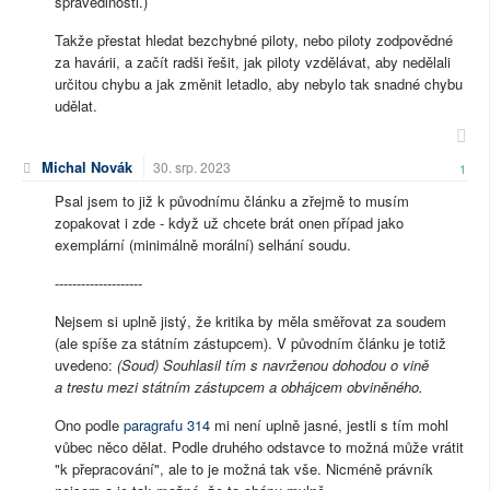
spravedlnosti.)
Takže přestat hledat bezchybné piloty, nebo piloty zodpovědné
za havárii, a začít radši řešit, jak piloty vzdělávat, aby nedělali
určitou chybu a jak změnit letadlo, aby nebylo tak snadné chybu
udělat.
Michal Novák
30. srp. 2023
1
Psal jsem to již k původnímu článku a zřejmě to musím
zopakovat i zde - když už chcete brát onen případ jako
exemplární (minimálně morální) selhání soudu.
--------------------
Nejsem si uplně jistý, že kritika by měla směřovat za soudem
(ale spíše za státním zástupcem). V původním článku je totiž
uvedeno:
(Soud) Souhlasil tím s navrženou dohodou o vině
a trestu mezi státním zástupcem a obhájcem obviněného.
Ono podle
paragrafu 314
mi není uplně jasné, jestli s tím mohl
vůbec něco dělat. Podle druhého odstavce to možná může vrátit
"k přepracování", ale to je možná tak vše. Nicméně právník