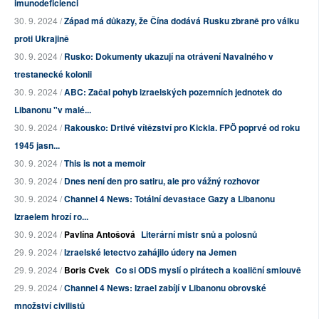
imunodeficienci
30. 9. 2024 /
Západ má důkazy, že Čína dodává Rusku zbraně pro válku
proti Ukrajině
30. 9. 2024 /
Rusko: Dokumenty ukazují na otrávení Navalného v
trestanecké kolonii
30. 9. 2024 /
ABC: Začal pohyb izraelských pozemních jednotek do
Libanonu "v malé...
30. 9. 2024 /
Rakousko: Drtivé vítězství pro Kickla. FPÖ poprvé od roku
1945 jasn...
30. 9. 2024 /
This is not a memoir
30. 9. 2024 /
Dnes není den pro satiru, ale pro vážný rozhovor
30. 9. 2024 /
Channel 4 News: Totální devastace Gazy a Libanonu
Izraelem hrozí ro...
30. 9. 2024 /
Pavlína Antošová
Literární mistr snů a polosnů
29. 9. 2024 /
Izraelské letectvo zahájilo údery na Jemen
29. 9. 2024 /
Boris Cvek
Co si ODS myslí o pirátech a koaliční smlouvě
29. 9. 2024 /
Channel 4 News: Izrael zabíjí v Libanonu obrovské
množství civilistů