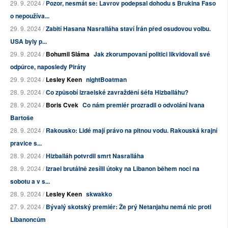
29. 9. 2024 /
Pozor, nesmát se: Lavrov podepsal dohodu s Brukina Faso
o nepoužíva...
29. 9. 2024 /
Zabití Hasana Nasralláha staví Írán před osudovou volbu.
USA byly p...
29. 9. 2024 /
Bohumil Sláma
Jak zkorumpovaní politici likvidovali své
odpůrce, naposledy Piráty
29. 9. 2024 /
Lesley Keen
nightBoatman
28. 9. 2024 /
Co způsobí izraelské zavraždění šéfa Hizballáhu?
28. 9. 2024 /
Boris Cvek
Co nám premiér prozradil o odvolání Ivana
Bartoše
28. 9. 2024 /
Rakousko: Lidé mají právo na pitnou vodu. Rakouská krajní
pravice s...
28. 9. 2024 /
Hizballáh potvrdil smrt Nasralláha
28. 9. 2024 /
Izrael brutálně zesílil útoky na Libanon během noci na
sobotu a v s...
28. 9. 2024 /
Lesley Keen
skwakko
27. 9. 2024 /
Bývalý skotský premiér: Že prý Netanjahu nemá nic proti
Libanoncům