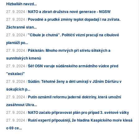
Hizballáh navzd...
27. 9. 2024 /
NATO a zbraň družstva nové generace - NGSW
27. 9. 2024 /
Povodně a prudké změny teplot dopadají i na zvířata.
Záchranné stan...
27. 9. 2024 /
"Cibule je chutná". Političtí vězni pracují na cibulové
plantáži po...
27. 9. 2024 /
Pákistán: Mnoho mrtvých při střetu šíitských a
sunnitských kmenů
27. 9. 2024 /
Šéf OSN varuje súdánského armádního vůdce před
"eskalací"
27. 9. 2024 /
Súdán: Těhotné ženy a děti umírají v Jižním Dárfúru v
šokujících p...
27. 9. 2024 /
Putin oznámil reformu jaderné doktríny, která umožní
zasáhnout Ukra...
27. 9. 2024 /
NATO začalo připravovat plán pro případ 3. světové války
27. 9. 2024 /
Ruští experti připouštějí, že hladina Kaspického moře klesá
o 69 ce...