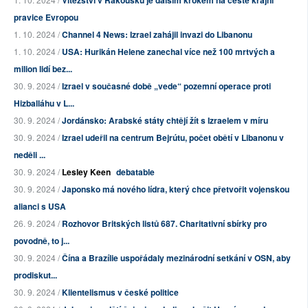
Vítězství v Rakousku je dalším krokem na cestě krajní
pravice Evropou
1. 10. 2024 /
Channel 4 News: Izrael zahájil invazi do Libanonu
1. 10. 2024 /
USA: Hurikán Helene zanechal více než 100 mrtvých a
milion lidí bez...
30. 9. 2024 /
Izrael v současné době „vede“ pozemní operace proti
Hizballáhu v L...
30. 9. 2024 /
Jordánsko: Arabské státy chtějí žít s Izraelem v míru
30. 9. 2024 /
Izrael udeřil na centrum Bejrútu, počet obětí v Libanonu v
neděli ...
30. 9. 2024 /
Lesley Keen
debatable
30. 9. 2024 /
Japonsko má nového lídra, který chce přetvořit vojenskou
alianci s USA
26. 9. 2024 /
Rozhovor Britských listů 687. Charitativní sbírky pro
povodně, to j...
30. 9. 2024 /
Čína a Brazílie uspořádaly mezinárodní setkání v OSN, aby
prodiskut...
30. 9. 2024 /
Klientelismus v české politice