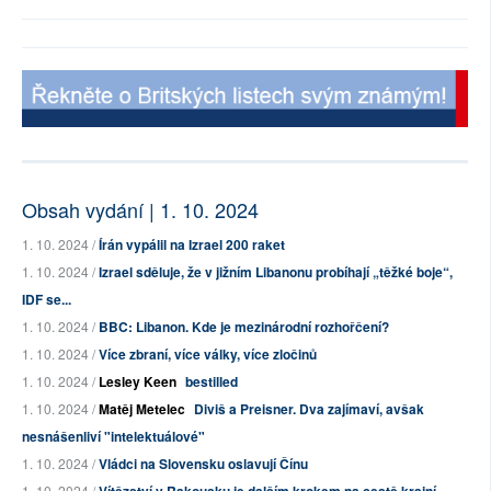
Obsah vydání | 1. 10. 2024
1. 10. 2024 /
Írán vypálil na Izrael 200 raket
1. 10. 2024 /
Izrael sděluje, že v jižním Libanonu probíhají „těžké boje“,
IDF se...
1. 10. 2024 /
BBC: Libanon. Kde je mezinárodní rozhořčení?
1. 10. 2024 /
Více zbraní, více války, více zločinů
1. 10. 2024 /
Lesley Keen
bestilled
1. 10. 2024 /
Matěj Metelec
Diviš a Preisner. Dva zajímaví, avšak
nesnášenliví "intelektuálové"
1. 10. 2024 /
Vládci na Slovensku oslavují Čínu
1. 10. 2024 /