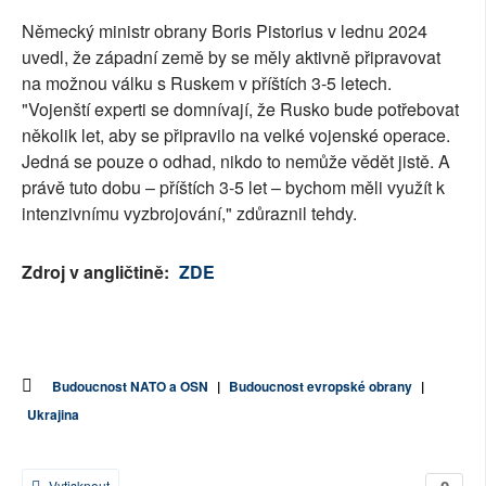
Německý ministr obrany Boris Pistorius v lednu 2024
uvedl, že západní země by se měly aktivně připravovat
na možnou válku s Ruskem v příštích 3-5 letech.
"Vojenští experti se domnívají, že Rusko bude potřebovat
několik let, aby se připravilo na velké vojenské operace.
Jedná se pouze o odhad, nikdo to nemůže vědět jistě. A
právě tuto dobu – příštích 3-5 let – bychom měli využít k
intenzivnímu vyzbrojování," zdůraznil tehdy.
Zdroj v angličtině:
ZDE
Budoucnost NATO a OSN
|
Budoucnost evropské obrany
|
Ukrajina
Vytisknout