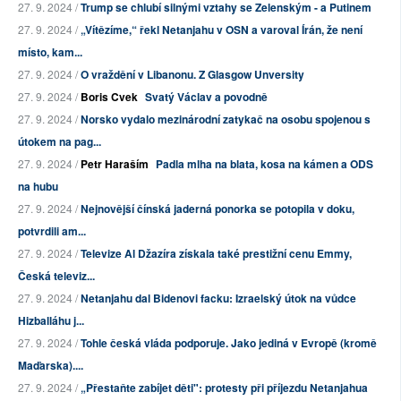
27. 9. 2024 /
Trump se chlubí silnými vztahy se Zelenským - a Putinem
27. 9. 2024 /
„Vítězíme,“ řekl Netanjahu v OSN a varoval Írán, že není
místo, kam...
27. 9. 2024 /
O vraždění v Libanonu. Z Glasgow Unversity
27. 9. 2024 /
Boris Cvek
Svatý Václav a povodně
27. 9. 2024 /
Norsko vydalo mezinárodní zatykač na osobu spojenou s
útokem na pag...
27. 9. 2024 /
Petr Haraším
Padla mlha na blata, kosa na kámen a ODS
na hubu
27. 9. 2024 /
Nejnovější čínská jaderná ponorka se potopila v doku,
potvrdili am...
27. 9. 2024 /
Televize Al Džazíra získala také prestižní cenu Emmy,
Česká televiz...
27. 9. 2024 /
Netanjahu dal Bidenovi facku: Izraelský útok na vůdce
Hizballáhu j...
27. 9. 2024 /
Tohle česká vláda podporuje. Jako jediná v Evropě (kromě
Maďarska)....
27. 9. 2024 /
„Přestaňte zabíjet děti": protesty při příjezdu Netanjahua