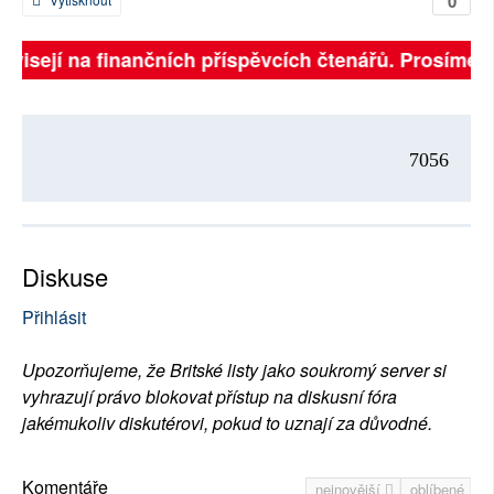
0
ávisejí na finančních příspěvcích čtenářů. Prosíme, p
7056
Diskuse
Přihlásit
Upozorňujeme, že Britské listy jako soukromý server si
vyhrazují právo blokovat přístup na diskusní fóra
jakémukoliv diskutérovi, pokud to uznají za důvodné.
Komentáře
nejnovější
oblíbené