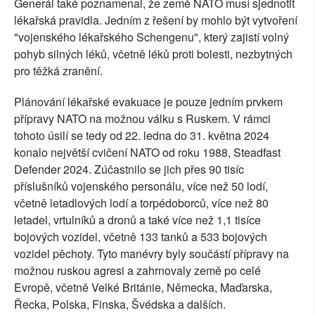
Generál také poznamenal, že země NATO musí sjednotit
lékařská pravidla. Jedním z řešení by mohlo být vytvoření
"vojenského lékařského Schengenu", který zajistí volný
pohyb silných léků, včetně léků proti bolesti, nezbytných
pro těžká zranění.
Plánování lékařské evakuace je pouze jedním prvkem
přípravy NATO na možnou válku s Ruskem. V rámci
tohoto úsilí se tedy od 22. ledna do 31. května 2024
konalo největší cvičení NATO od roku 1988, Steadfast
Defender 2024. Zúčastnilo se jich přes 90 tisíc
příslušníků vojenského personálu, více než 50 lodí,
včetně letadlových lodí a torpédoborců, více než 80
letadel, vrtulníků a dronů a také více než 1,1 tisíce
bojových vozidel, včetně 133 tanků a 533 bojových
vozidel pěchoty. Tyto manévry byly součástí přípravy na
možnou ruskou agresi a zahrnovaly země po celé
Evropě, včetně Velké Británie, Německa, Maďarska,
Řecka, Polska, Finska, Švédska a dalších.