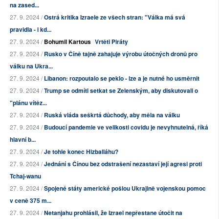
na zased...
27. 9. 2024 /
Ostrá kritika Izraele ze všech stran: "Válka má svá
pravidla - i kd...
27. 9. 2024 /
Bohumil Kartous
Vrtěti Piráty
27. 9. 2024 /
Rusko v Číně tajně zahajuje výrobu útočných dronů pro
válku na Ukra...
27. 9. 2024 /
Libanon: rozpoutalo se peklo - lze a je nutné ho usměrnit
27. 9. 2024 /
Trump se odmítl setkat se Zelenským, aby diskutovali o
"plánu vítěz...
27. 9. 2024 /
Ruská vláda seškrtá důchody, aby měla na válku
27. 9. 2024 /
Budoucí pandemie ve velikosti covidu je nevyhnutelná, říká
hlavní b...
27. 9. 2024 /
Je tohle konec Hizballáhu?
27. 9. 2024 /
Jednání s Čínou bez odstrašení nezastaví její agresi proti
Tchaj-wanu
27. 9. 2024 /
Spojené státy americké pošlou Ukrajině vojenskou pomoc
v ceně 375 m...
27. 9. 2024 /
Netanjahu prohlásil, že Izrael nepřestane útočit na