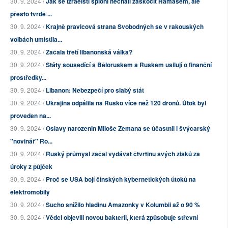
30. 9. 2024 /
Jak se izraelští špioni nechali zaskočit Hamásem, ale
přesto tvrdě ...
30. 9. 2024 /
Krajně pravicová strana Svobodných se v rakouských
volbách umístila...
30. 9. 2024 /
Začala třetí libanonská válka?
30. 9. 2024 /
Státy sousedící s Běloruskem a Ruskem usilují o finanční
prostředky...
30. 9. 2024 /
Libanon: Nebezpečí pro slabý stát
30. 9. 2024 /
Ukrajina odpálila na Rusko více než 120 dronů. Útok byl
proveden na...
30. 9. 2024 /
Oslavy narozenin Miloše Zemana se účastnil i švýcarský
"novinář" Ro...
30. 9. 2024 /
Ruský průmysl začal vydávat čtvrtinu svých zisků za
úroky z půjček
30. 9. 2024 /
Proč se USA bojí čínských kybernetických útoků na
elektromobily
30. 9. 2024 /
Sucho snížilo hladinu Amazonky v Kolumbii až o 90 %
30. 9. 2024 /
Vědci objevili novou bakterii, která způsobuje střevní