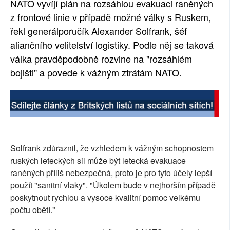
NATO vyvíjí plán na rozsáhlou evakuaci raněných
SOCIÁLNÍ SÍTĚ
z frontové linie v případě možné války s Ruskem,
řekl generálporučík Alexander Solfrank, šéf
RUBRIKY
aliančního velitelství logistiky. Podle něj se taková
válka pravděpodobně rozvine na "rozsáhlém
PLNÁ VERZE STRÁNEK
bojišti" a povede k vážným ztrátám NATO.
Solfrank zdůraznil, že vzhledem k vážným schopnostem
ruských leteckých sil může být letecká evakuace
raněných příliš nebezpečná, proto je pro tyto účely lepší
použít "sanitní vlaky". "Úkolem bude v nejhorším případě
poskytnout rychlou a vysoce kvalitní pomoc velkému
počtu obětí."