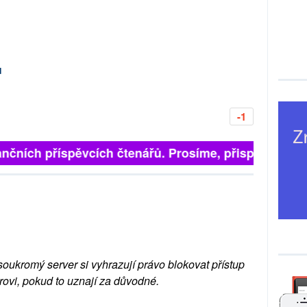
d
-1
nčních příspěvcích čtenářů. Prosíme, přispějte. ➥
soukromý server si vyhrazují právo blokovat přístup
rovi, pokud to uznají za důvodné.