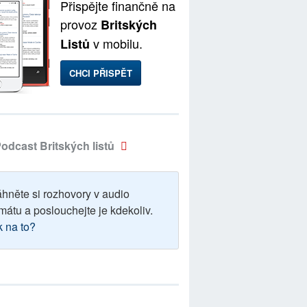
Přispějte finančně na
provoz
Britských
v mobilu.
Listů
CHCI PŘISPĚT
odcast Britských listů
áhněte si rozhovory v audio
mátu a poslouchejte je kdekoliv.
k na to?