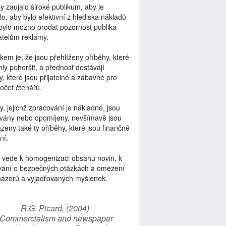
by zaujalo široké publikum, aby je
lo, aby bylo efektivní z hlediska nákladů
bylo možno prodat pozornost publika
telům reklamy.
kem je, že jsou přehlíženy příběhy, které
ly pohoršit, a přednost dostávají
y, které jsou přijatelné a zábavné pro
počet čtenářů.
y, jejichž zpracování je nákladné, jsou
vány nebo opomíjeny, nevšímavě jsou
zeny také ty příběhy, které jsou finančně
ní.
 vede k homogenizaci obsahu novin, k
vání o bezpečných otázkách a omezení
názorů a vyjadřovaných myšlenek.
R.G. Picard, (2004)
“Commercialism and newspaper