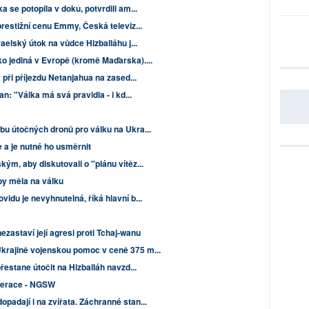
 se potopila v doku, potvrdili am...
prestižní cenu Emmy, Česká televiz...
aelský útok na vůdce Hizballáhu j...
ko jediná v Evropě (kromě Maďarska)....
y při příjezdu Netanjahua na zased...
an: "Válka má svá pravidla - i kd...
bu útočných dronů pro válku na Ukra...
e a je nutné ho usměrnit
ým, aby diskutovali o "plánu vítěz...
by měla na válku
idu je nevyhnutelná, říká hlavní b...
ezastaví její agresi proti Tchaj-wanu
krajině vojenskou pomoc v ceně 375 m...
přestane útočit na Hizballáh navzd...
nerace - NGSW
padají i na zvířata. Záchranné stan...