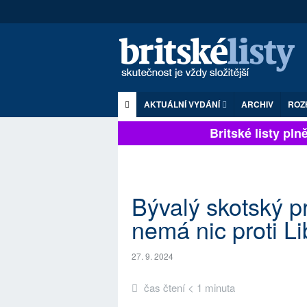
AKTUÁLNÍ VYDÁNÍ
ARCHIV
ROZ
Britské listy plně 
Bývalý skotský p
nemá nic proti 
27. 9. 2024
čas čtení < 1 minuta