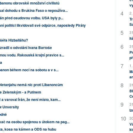
Libanonu obrovské množství civilistů
v
al dohodu s Brukina Faso o nepoužíva...
2.
rán před osudovou volbu. USA byly p...
Tr
S
 politici likvidovali své odpůrce, naposledy Piráty
31
It
 šéfa Hizballáhu?
31
radil o odvolání Ivana Bartoše
Pr
nou vodu. Rakouská krajní pravice s...
př
ha
1.
Libanon během noci na sobotu a v s...
M
an
 Netanjahu nemá nic proti Libanoncům
31
BB
se Zelenským - a Putinem
C
a varoval Írán, že není místo, kam...
31
w Unversity
Iz
odně
30
ač na osobu spojenou s útokem na pag...
Vá
ata, kosa na kámen a ODS na hubu
kt