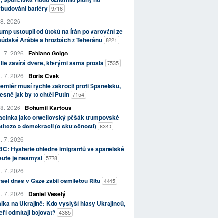
ybudování bariéry
9716
 8. 2026
ump ustoupil od útoků na Írán po varování ze
aúdské Arábie a hrozbách z Teheránu
8221
. 7. 2026
Fabiano Golgo
álie zavírá dveře, kterými sama prošla
7535
. 7. 2026
Boris Cvek
emiér musí rychle zakročit proti Španělsku,
esně jak by to chtěl Putin
7154
 8. 2026
Bohumil Kartous
acinka jako orwellovský pěšák trumpovské
titeze o demokracii (o skutečnosti)
6340
. 7. 2026
C: Hysterie ohledně imigrantů ve španělské
eutě je nesmysl
5778
. 7. 2026
rael dnes v Gaze zabil osmiletou Ritu
4445
. 7. 2026
Daniel Veselý
lka na Ukrajině: Kdo vyslyší hlasy Ukrajinců,
eří odmítají bojovat?
4385