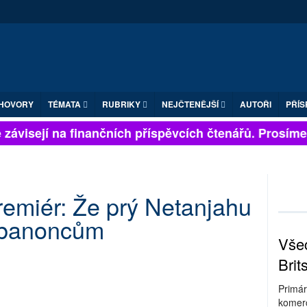
HOVORY
TÉMATA
RUBRIKY
NEJČTENĚJŠÍ
AUTOŘI
PŘÍS
závisejí na finančních příspěvcích čtenářů. Prosíme, p
remiér: Že prý Netanjahu
Libanoncům
Všec
Brit
Primár
komerc