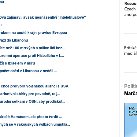
inů
 Dva zajímaví, avšak nesnášenliví "intelektuálové"
u
krokem na cestě krajní pravice Evropou
nvazi do Libanonu
e než 100 mrtvých a milion lidí bez...
zemní operace proti Hizballáhu v L...
žít s Izraelem v míru
počet obětí v Libanonu v neděli ...
Polit
 chce přetvořit vojenskou alianci s USA
Marč
itativní sbírky pro povodně, to j...
árodní setkání v OSN, aby prodiskut...
askočit Hamásem, ale přesto tvrdě ...
ých se v rakouských volbách umístila...