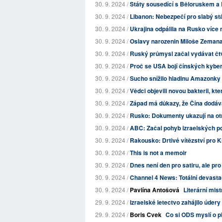
30. 9. 2024 /
Státy sousedící s Běloruskem a R
30. 9. 2024 /
Libanon: Nebezpečí pro slabý st
30. 9. 2024 /
Ukrajina odpálila na Rusko více 
30. 9. 2024 /
Oslavy narozenin Miloše Zemana 
30. 9. 2024 /
Ruský průmysl začal vydávat čtv
30. 9. 2024 /
Proč se USA bojí čínských kyber
30. 9. 2024 /
Sucho snížilo hladinu Amazonky 
30. 9. 2024 /
Vědci objevili novou bakterii, kt
30. 9. 2024 /
Západ má důkazy, že Čína dodává
30. 9. 2024 /
Rusko: Dokumenty ukazují na otr
30. 9. 2024 /
ABC: Začal pohyb izraelských po
30. 9. 2024 /
Rakousko: Drtivé vítězství pro K
30. 9. 2024 /
This is not a memoir
30. 9. 2024 /
Dnes není den pro satiru, ale pr
30. 9. 2024 /
Channel 4 News: Totální devastac
30. 9. 2024 /
Pavlína Antošová
Literární mis
29. 9. 2024 /
Izraelské letectvo zahájilo úder
29. 9. 2024 /
Boris Cvek
Co si ODS myslí o p