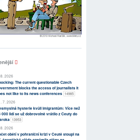
enější
 8. 2026
ocking: The current questionable Czech
vernment blocks the access of journalists it
es not like to its news conferences
14985
. 7. 2026
smyslná hysterie kvůli imigrantům: Více než
 000 lidí se už dobrovolně vrátilo z Ceuty do
aroka
13953
 8. 2026
čet obětí v pohraniční krizi v Ceutě stoupl na
, španělská vláda oznámila plány na