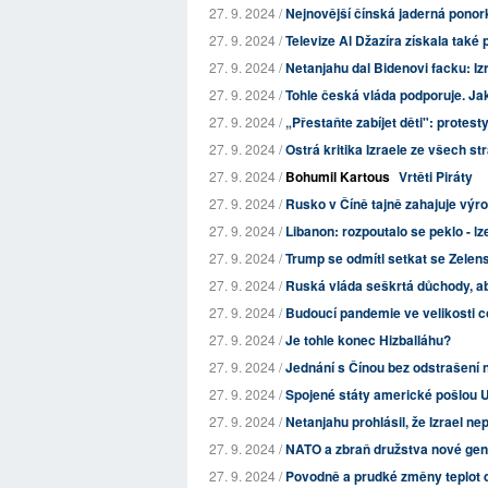
27. 9. 2024 /
Nejnovější čínská jaderná ponorka
27. 9. 2024 /
Televize Al Džazíra získala také 
27. 9. 2024 /
Netanjahu dal Bidenovi facku: Izr
27. 9. 2024 /
Tohle česká vláda podporuje. Ja
27. 9. 2024 /
„Přestaňte zabíjet děti": protest
27. 9. 2024 /
Ostrá kritika Izraele ze všech str
27. 9. 2024 /
Bohumil Kartous
Vrtěti Piráty
27. 9. 2024 /
Rusko v Číně tajně zahajuje výro
27. 9. 2024 /
Libanon: rozpoutalo se peklo - lz
27. 9. 2024 /
Trump se odmítl setkat se Zelensk
27. 9. 2024 /
Ruská vláda seškrtá důchody, a
27. 9. 2024 /
Budoucí pandemie ve velikosti cov
27. 9. 2024 /
Je tohle konec Hizballáhu?
27. 9. 2024 /
Jednání s Čínou bez odstrašení n
27. 9. 2024 /
Spojené státy americké pošlou U
27. 9. 2024 /
Netanjahu prohlásil, že Izrael ne
27. 9. 2024 /
NATO a zbraň družstva nové ge
27. 9. 2024 /
Povodně a prudké změny teplot do