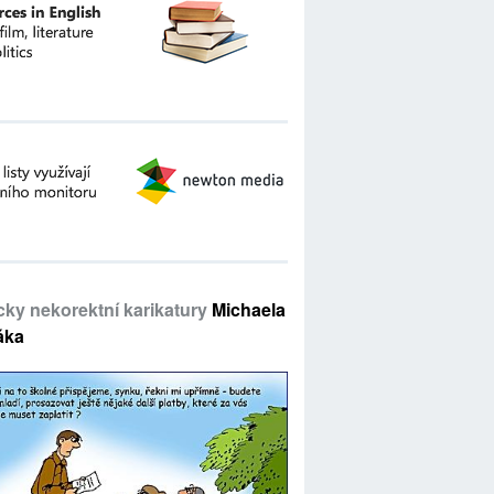
icky nekorektní karikatury
Michaela
áka