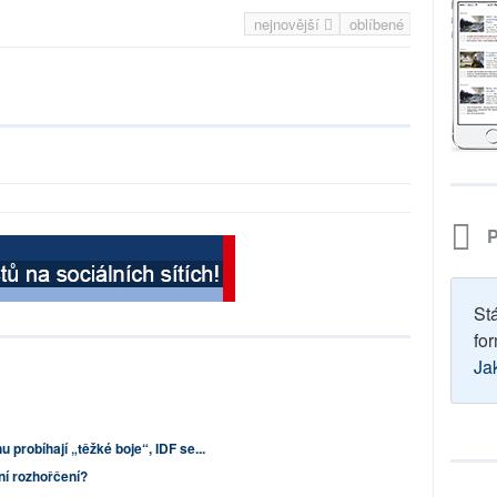
nejnovější
oblíbené
P
St
for
Ja
u probíhají „těžké boje“, IDF se...
ní rozhořčení?