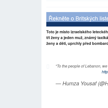
Toto je místo izraelského letecké
tři ženy a jeden muž, známý taxiká
ženy a děti, uprchly před bombar
"To the people of Lebanon, we 
htt
— Humza Yousaf (@