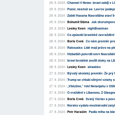
29. 9. 2024 /
Channel 4 News: Izrael zabíjí v 
29. 9. 2024 /
Pozor, nesmát se: Lavrov podeps
29. 9. 2024 /
Zabití Hasana Nasralláha staví Í
29. 9. 2024 /
Bohumil Sláma
Jak zkorumpovaní
29. 9. 2024 /
Lesley Keen
nightBoatman
28. 9. 2024 /
Co způsobí izraelské zavraždění
28. 9. 2024 /
Boris Cvek
Co nám premiér proz
28. 9. 2024 /
Rakousko: Lidé mají právo na pit
28. 9. 2024 /
Hizballáh potvrdil smrt Nasrallá
28. 9. 2024 /
Izrael brutálně zesílil útoky na 
28. 9. 2024 /
Lesley Keen
skwakko
27. 9. 2024 /
Bývalý skotský premiér: Že prý
27. 9. 2024 /
Trump se chlubí silnými vztahy 
27. 9. 2024 /
„Vítězíme,“ řekl Netanjahu v OSN 
27. 9. 2024 /
O vraždění v Libanonu. Z Glasgo
27. 9. 2024 /
Boris Cvek
Svatý Václav a pov
27. 9. 2024 /
Norsko vydalo mezinárodní zatyk
27. 9. 2024 /
Petr Haraším
Padla mlha na bl