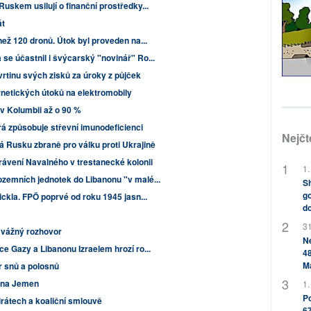
uskem usilují o finanční prostředky...
át
než 120 dronů. Útok byl proveden na...
se účastnil i švýcarský "novinář" Ro...
rtinu svých zisků za úroky z půjček
netických útoků na elektromobily
v Kolumbii až o 90 %
erá způsobuje střevní imunodeficienci
Nejčt
 Rusku zbraně pro válku proti Ukrajině
ávení Navalného v trestanecké kolonii
1.
zemních jednotek do Libanonu "v malé...
Sh
go
ickla. FPÖ poprvé od roku 1945 jasn...
do
31
o vážný rozhovor
Ne
e Gazy a Libanonu Izraelem hrozí ro...
48
M
tr snů a polosnů
y na Jemen
1.
Po
irátech a koaliční smlouvě
67