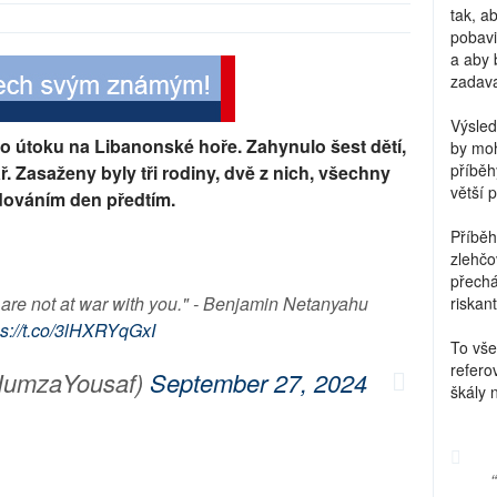
tak, a
pobavi
a aby 
zadava
Výsled
ho útoku na Libanonské hoře. Zahynulo šest dětí,
by moh
příběh
ř. Zasaženy byly tři rodiny, dvě z nich, všechny
větší 
dováním den předtím.
Příběh
zlehčo
přechá
are not at war with you." - Benjamin Netanyahu
riskant
ps://t.co/3lHXRYqGxI
To vše
refero
HumzaYousaf)
September 27, 2024
škály 