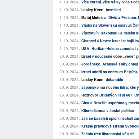
1. 10. 2024 /
Více zbraní, více války, více zloč
1. 10. 2024 /
Lesley Keen
bestilled
1. 10. 2024 /
Matěj Metelec
Diviš a Preisner.
1. 10. 2024 /
Vládci na Slovensku oslavují Čín
1. 10. 2024 /
Vítězství v Rakousku je dalším 
1. 10. 2024 /
Channel 4 News: Izrael zahájil i
1. 10. 2024 /
USA: Hurikán Helene zanechal víc
30. 9. 2024 /
Izrael v současné době „vede“ po
30. 9. 2024 /
Jordánsko: Arabské státy chtějí 
30. 9. 2024 /
Izrael udeřil na centrum Bejrútu, 
30. 9. 2024 /
Lesley Keen
debatable
30. 9. 2024 /
Japonsko má nového lídra, který
26. 9. 2024 /
Rozhovor Britských listů 687. Char
30. 9. 2024 /
Čína a Brazílie uspořádaly mezin
30. 9. 2024 /
Klientelismus v české politice
30. 9. 2024 /
Jak se izraelští špioni nechali z
30. 9. 2024 /
Krajně pravicová strana Svobodn
30. 9. 2024 /
Začala třetí libanonská válka?