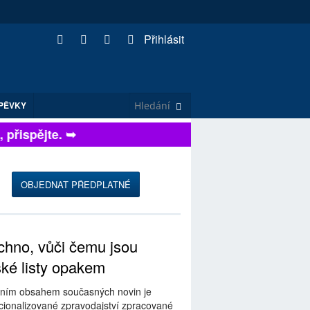
Přihlásit
PĚVKY
řispějte. ➥
OBJEDNAT PŘEDPLATNÉ
hno, vůči čemu jsou
ské listy opakem
ním obsahem současných novin je
ionalizované zpravodajství zpracované