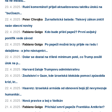
na ně instalu...
23. 4. 2025 /
Ruští komentátoři přijali aktualizovanou taktiku útoků na
"buržoazn...
22. 4. 2025 /
Peter Chvojka
Žurnalistická balada: Tiskový zákon zničil
naše obecní noviny
22. 4. 2025 /
Fabiano Golgo
Kdo bude příští papež? První asijský
pontifik vede závod
22. 4. 2025 /
Fabiano Golgo
Po papeži možná brzy přijde na řadu i
dalajláma - a jeho nástupnict...
22. 4. 2025 /
Dolar se dostal na tříleté minimum poté, co Trump zesílil
útok na p...
22. 4. 2025 /
Harvard žaluje Trumpovu administrativu
20. 4. 2025 /
Zoufalství v Gaze, kde izraelská blokáda pomoci způsobila
krizi, kt...
22. 4. 2025 /
Haaretz: Izraelská armáda od obnovení bojů již nevymezuje
humanitár...
22. 4. 2025 /
Nová pravice a boj o Vatikán
21. 4. 2025 /
Fabiano Golgo
Přichází smrtí papeže Františka Antikrist?