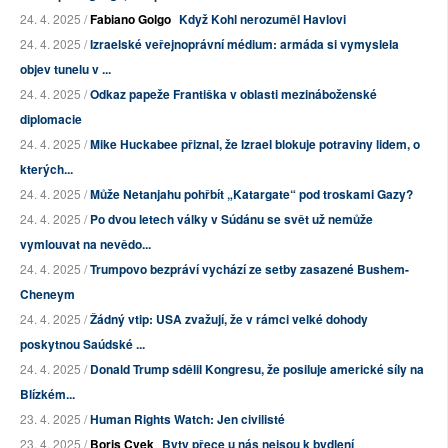
24. 4. 2025 /
Fabiano Golgo
Když Kohl nerozuměl Havlovi
24. 4. 2025 /
Izraelské veřejnoprávní médium: armáda si vymyslela
objev tunelu v ...
24. 4. 2025 /
Odkaz papeže Františka v oblasti mezináboženské
diplomacie
24. 4. 2025 /
Mike Huckabee přiznal, že Izrael blokuje potraviny lidem, o
kterých...
24. 4. 2025 /
Může Netanjahu pohřbít „Katargate“ pod troskami Gazy?
24. 4. 2025 /
Po dvou letech války v Súdánu se svět už nemůže
vymlouvat na nevědo...
24. 4. 2025 /
Trumpovo bezpráví vychází ze setby zasazené Bushem-
Cheneym
24. 4. 2025 /
Žádný vtip: USA zvažují, že v rámci velké dohody
poskytnou Saúdské ...
24. 4. 2025 /
Donald Trump sdělil Kongresu, že posiluje americké síly na
Blízkém...
23. 4. 2025 /
Human Rights Watch: Jen civilisté
23. 4. 2025 /
Boris Cvek
Byty přece u nás nejsou k bydlení