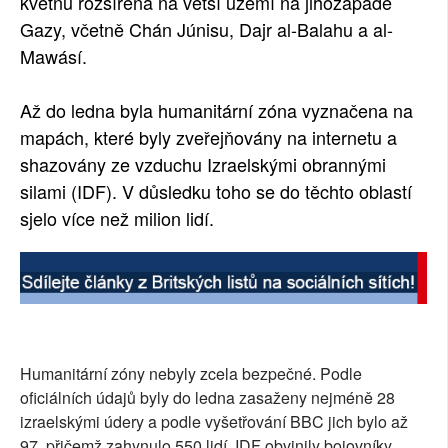
květnu rozšířena na větší území na jihozápadě
Gazy, včetně Chán Júnisu, Dajr al-Balahu a al-
Mawásí.
Až do ledna byla humanitární zóna vyznačena na
mapách, které byly zveřejňovány na internetu a
shazovány ze vzduchu Izraelskými obrannými
silami (IDF). V důsledku toho se do těchto oblastí
sjelo více než milion lidí.
Humanitární zóny nebyly zcela bezpečné. Podle
oficiálních údajů byly do ledna zasaženy nejméně 28
izraelskými údery a podle vyšetřování BBC jich bylo až
97, přičemž zahynulo 550 lidí. IDF obvinily bojovníky