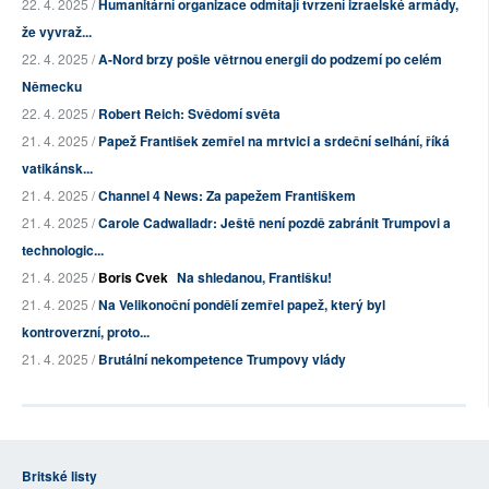
22. 4. 2025 /
Humanitární organizace odmítají tvrzení izraelské armády,
že vyvraž...
22. 4. 2025 /
A-Nord brzy pošle větrnou energii do podzemí po celém
Německu
22. 4. 2025 /
Robert Reich: Svědomí světa
21. 4. 2025 /
Papež František zemřel na mrtvici a srdeční selhání, říká
vatikánsk...
21. 4. 2025 /
Channel 4 News: Za papežem Františkem
21. 4. 2025 /
Carole Cadwalladr: Ještě není pozdě zabránit Trumpovi a
technologic...
21. 4. 2025 /
Boris Cvek
Na shledanou, Františku!
21. 4. 2025 /
Na Velikonoční pondělí zemřel papež, který byl
kontroverzní, proto...
21. 4. 2025 /
Brutální nekompetence Trumpovy vlády
Britské listy