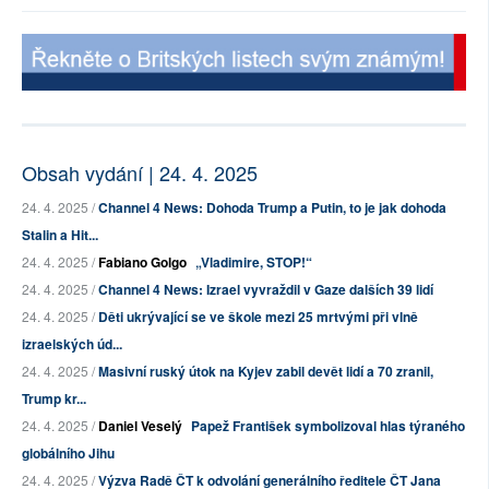
Obsah vydání | 24. 4. 2025
24. 4. 2025 /
Channel 4 News: Dohoda Trump a Putin, to je jak dohoda
Stalin a Hit...
24. 4. 2025 /
Fabiano Golgo
„Vladimire, STOP!“
24. 4. 2025 /
Channel 4 News: Izrael vyvraždil v Gaze dalších 39 lidí
24. 4. 2025 /
Děti ukrývající se ve škole mezi 25 mrtvými při vlně
izraelských úd...
24. 4. 2025 /
Masivní ruský útok na Kyjev zabil devět lidí a 70 zranil,
Trump kr...
24. 4. 2025 /
Daniel Veselý
Papež František symbolizoval hlas týraného
globálního Jihu
24. 4. 2025 /
Výzva Radě ČT k odvolání generálního ředitele ČT Jana