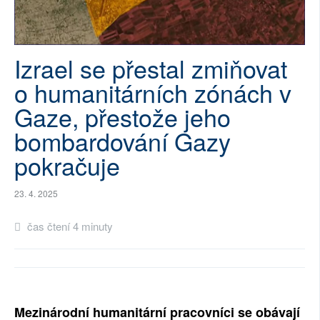
SOCIÁLNÍ SÍTĚ
RUBRIKY
Izrael se přestal zmiňovat
o humanitárních zónách v
PLNÁ VERZE STRÁNEK
Gaze, přestože jeho
bombardování Gazy
pokračuje
23. 4. 2025
čas čtení 4 minuty
Mezinárodní humanitární pracovníci se obávají