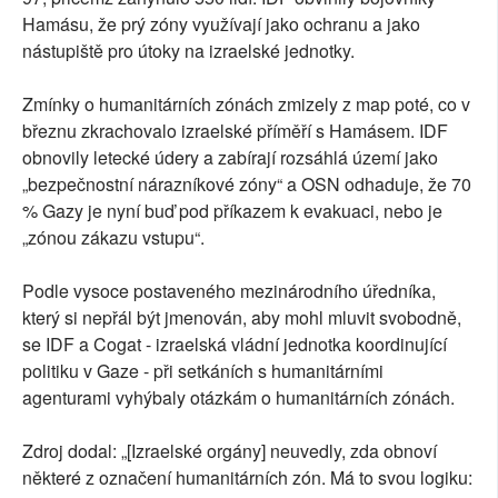
Hamásu, že prý zóny využívají jako ochranu a jako
nástupiště pro útoky na izraelské jednotky.
Zmínky o humanitárních zónách zmizely z map poté, co v
březnu zkrachovalo izraelské příměří s Hamásem. IDF
obnovily letecké údery a zabírají rozsáhlá území jako
„bezpečnostní nárazníkové zóny“ a OSN odhaduje, že 70
% Gazy je nyní buď pod příkazem k evakuaci, nebo je
„zónou zákazu vstupu“.
Podle vysoce postaveného mezinárodního úředníka,
který si nepřál být jmenován, aby mohl mluvit svobodně,
se IDF a Cogat - izraelská vládní jednotka koordinující
politiku v Gaze - při setkáních s humanitárními
agenturami vyhýbaly otázkám o humanitárních zónách.
Zdroj dodal: „[Izraelské orgány] neuvedly, zda obnoví
některé z označení humanitárních zón. Má to svou logiku: