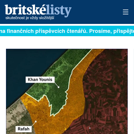
ejí na finančních příspěvcích čtenářů. Prosíme, přispě
PŘIHLÁSIT
AKTUÁLNÍ VYDÁNÍ
ARCHIV
ROZHOVORY
TÉMATA
NEJČTENĚJŠÍ ZA 7 DNÍ
AUTOŘI
PŘÍSPĚVKY NA PROVOZ