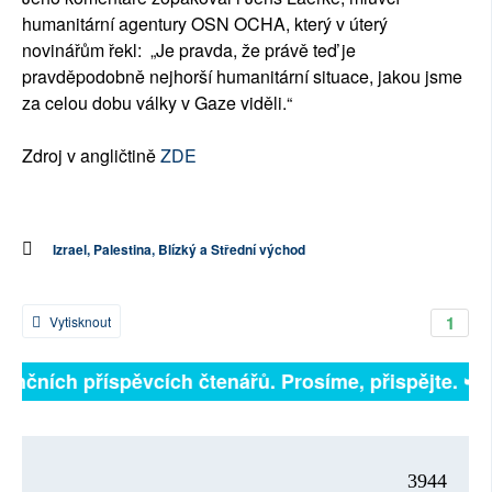
humanitární agentury OSN OCHA, který v úterý
novinářům řekl: „Je pravda, že právě teď je
pravděpodobně nejhorší humanitární situace, jakou jsme
za celou dobu války v Gaze viděli.“
Zdroj v angličtině
ZDE
Izrael, Palestina, Blízký a Střední východ
1
Vytisknout
inančních příspěvcích čtenářů. Prosíme, přispějte. ➥
3944