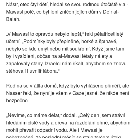
Násir, otec čtyř dětí, hledal se svou rodinou útočiště v al-
Mawasi poté, co byl loni zničen jejich dům v Deir al-
Balah.
„V Mawasi to opravdu nebylo lepší,“ řekl pětatřicetiletý
účetní. „Podmínky byly přeplněné, horké a špinavé,
nebylo se kde umýt nebo mít soukromí. Když jsme tam
byli vysídleni, občas na al-Mawasi létaly nálety a
zapalovaly stany. Izraelci nám říkali, abychom se znovu
stěhovali i uvnitř tábora.“
Rodina se vrátila domů, když bylo vyhlášeno příměří, ale
Nasser řekl, že nyní je všem v Gaze jasné, že nikde není
bezpečno.
„Nevíme, co máme dělat,“ dodal. „Celý den jsem strávil
hledáním čisté vody a dřeva na rozdělání ohně, abychom
mohli převařit odpadní vodu. Ale i Mawasi je
nebezpečné, za poslední měsíc se stalo terčem útoku