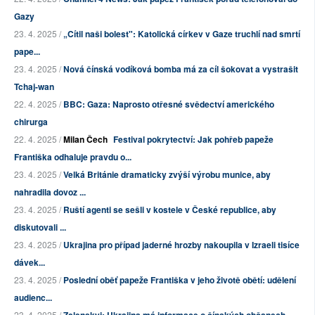
Gazy
23. 4. 2025 /
„Cítil naši bolest": Katolická církev v Gaze truchlí nad smrtí
pape...
23. 4. 2025 /
Nová čínská vodíková bomba má za cíl šokovat a vystrašit
Tchaj-wan
22. 4. 2025 /
BBC: Gaza: Naprosto otřesné svědectví amerického
chirurga
22. 4. 2025 /
Milan Čech
Festival pokrytectví: Jak pohřeb papeže
Františka odhaluje pravdu o...
23. 4. 2025 /
Velká Británie dramaticky zvýší výrobu munice, aby
nahradila dovoz ...
23. 4. 2025 /
Ruští agenti se sešli v kostele v České republice, aby
diskutovali ...
23. 4. 2025 /
Ukrajina pro případ jaderné hrozby nakoupila v Izraeli tisíce
dávek...
23. 4. 2025 /
Poslední oběť papeže Františka v jeho životě obětí: udělení
audienc...
23. 4. 2025 /