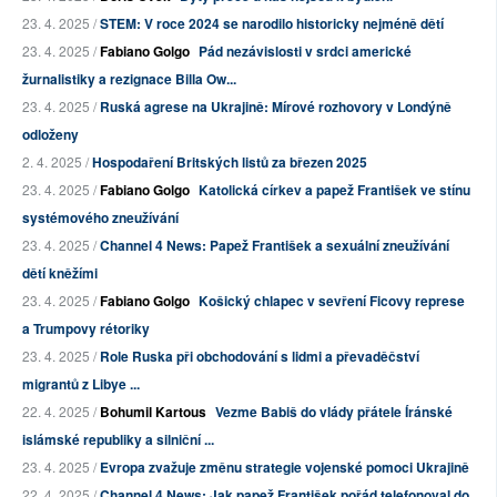
23. 4. 2025 /
STEM: V roce 2024 se narodilo historicky nejméně dětí
23. 4. 2025 /
Fabiano Golgo
Pád nezávislosti v srdci americké
žurnalistiky a rezignace Billa Ow...
23. 4. 2025 /
Ruská agrese na Ukrajině: Mírové rozhovory v Londýně
odloženy
2. 4. 2025 /
Hospodaření Britských listů za březen 2025
23. 4. 2025 /
Fabiano Golgo
Katolická církev a papež František ve stínu
systémového zneužívání
23. 4. 2025 /
Channel 4 News: Papež František a sexuální zneužívání
dětí kněžími
23. 4. 2025 /
Fabiano Golgo
Košický chlapec v sevření Ficovy represe
a Trumpovy rétoriky
23. 4. 2025 /
Role Ruska při obchodování s lidmi a převaděčství
migrantů z Libye ...
22. 4. 2025 /
Bohumil Kartous
Vezme Babiš do vlády přátele Íránské
islámské republiky a silniční ...
23. 4. 2025 /
Evropa zvažuje změnu strategie vojenské pomoci Ukrajině
22. 4. 2025 /
Channel 4 News: Jak papež František pořád telefonoval do