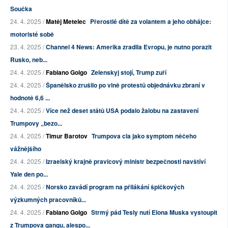
Součka
24. 4. 2025 /
Matěj Metelec
Přerostlé dítě za volantem a jeho obhájce:
motoristé sobě
23. 4. 2025 /
Channel 4 News: Amerika zradila Evropu, je nutno porazit
Rusko, neb...
24. 4. 2025 /
Fabiano Golgo
Zelenskyj stojí, Trump zuří
24. 4. 2025 /
Španělsko zrušilo po vlně protestů objednávku zbraní v
hodnotě 6,6 ...
24. 4. 2025 /
Více než deset států USA podalo žalobu na zastavení
Trumpovy „bezo...
24. 4. 2025 /
Timur Barotov
Trumpova cla jako symptom něčeho
vážnějšího
24. 4. 2025 /
Izraelský krajně pravicový ministr bezpečnosti navštíví
Yale den po...
24. 4. 2025 /
Norsko zavádí program na přilákání špičkových
výzkumných pracovníků...
24. 4. 2025 /
Fabiano Golgo
Strmý pád Tesly nutí Elona Muska vystoupit
z Trumpova gangu, alespo...