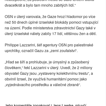
dvacetkrát a bylo tam mnoho zabitých lidí.“
OSN v úterý varovala, že Gaze hrozí hladomor po více
než 50 dnech úplné izraelské blokády pomoci vstupující
na území. Podle ministerstva zdravotnictví Gazy také v
úterý izraelské nálety zabily 17 lidí, většinou žen a dětí.
Philippe Lazzarini, šéf agentury OSN pro palestinské
uprchlíky, označil Gazu za „zemi zoufalství“.
„Hlad se šíří a prohlubuje, je úmyslný a způsobený
člověkem,“ řekl Lazzarini v úterý. Uvedl, že 2 miliony
obyvatel Gazy jsou „vystaveny kolektivnímu trestu“, a
obvinil Izrael, že využívá humanitární pomoc jako
„vyjednávacího prostředku a válečné zbraně“.
Jeho komentáře zopakoval i Jens Laerke, mluvčí