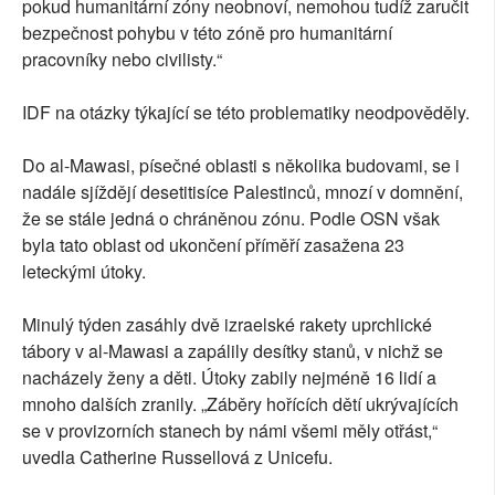
pokud humanitární zóny neobnoví, nemohou tudíž zaručit
bezpečnost pohybu v této zóně pro humanitární
pracovníky nebo civilisty.“
IDF na otázky týkající se této problematiky neodpověděly.
Do al-Mawasi, písečné oblasti s několika budovami, se i
nadále sjíždějí desetitisíce Palestinců, mnozí v domnění,
že se stále jedná o chráněnou zónu. Podle OSN však
byla tato oblast od ukončení příměří zasažena 23
leteckými útoky.
Minulý týden zasáhly dvě izraelské rakety uprchlické
tábory v al-Mawasi a zapálily desítky stanů, v nichž se
nacházely ženy a děti. Útoky zabily nejméně 16 lidí a
mnoho dalších zranily. „Záběry hořících dětí ukrývajících
se v provizorních stanech by námi všemi měly otřást,“
uvedla Catherine Russellová z Unicefu.