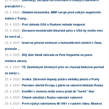
Zelenskyj: Ukrajina má informace o čínských občanech
pracujících v ...
23. 4. 2025 /
Globální ekonomika: MMF varuje před velkým negativním
šokem z Trump...
23. 4. 2025 /
Proč dohoda USA s Ruskem nebude fungovat
23. 4. 2025 /
Zmrazení mezinárodní lékařské péče v USA by mohlo vést
ke smrti až ...
23. 4. 2025 /
Izrael se přestal zmiňovat o humanitárních zónách v Gaze,
přestože ...
23. 4. 2025 /
Bílý dům hledá náhradu za Peta Hegsetha na postu
ministra obrany
23. 4. 2025 /
TZ: Zastánkyně ženských práv se chystají blokovat pochod
za zakáz i...
23. 4. 2025 /
Arnika: Zdravotní dopady požáru skládky plastů u Prahy
23. 4. 2025 /
Patrušev obvinil Evropu z plánů na námořní blokádu Ruska
23. 4. 2025 /
Konflikt v Jemenu může znovu přejít do "horké" fáze
23. 4. 2025 /
Číňané odvážejí z Ruska vojenské vybavení
23. 4. 2025 /
První výskyt raketometu M-1991 v ruském videu: Moskva