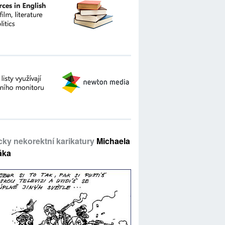
icky nekorektní karikatury
Michaela
áka