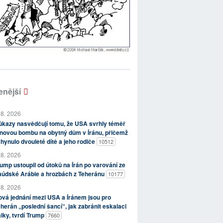
enější
 8. 2026
kazy nasvědčují tomu, že USA svrhly téměř
novou bombu na obytný dům v Íránu, přičemž
hynulo dvouleté dítě a jeho rodiče
10512
 8. 2026
ump ustoupil od útoků na Írán po varování ze
aúdské Arábie a hrozbách z Teheránu
10177
 8. 2026
vá jednání mezi USA a Íránem jsou pro
herán „poslední šancí“, jak zabránit eskalaci
lky, tvrdí Trump
7660