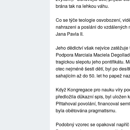
brána tak na lehkou váhu.
Co se týče teologie osvobození, viděl 
nahrazeni a posláni do vzdálených 
Jana Pavla II.
Jeho dědictví však nejvíce zatěžuje t
Podpora Marciala Maciela Degollada
tragickou slepotu jeho pontifikátu. M
otec nejméně šesti dětí, byl po des
sahajícím až do 50. let ho papež n
Když Kongregace pro nauku víry po
předložila důkazní spis, byl uložen k
Přitahoval povolání, financoval sem
byla obětována pragmatismu.
Podobný vzorec se opakoval napříč 