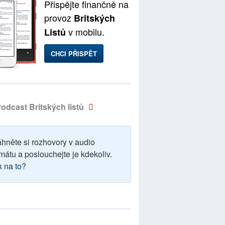
Přispějte finančně na
provoz
Britských
v mobilu.
Listů
CHCI PŘISPĚT
odcast Britských listů
áhněte si rozhovory v audio
mátu a poslouchejte je kdekoliv.
k na to?