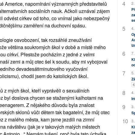
ské Americe, napomínání významných představitelů
2.
P
lternativních sociálních nauk. Ačkoli uznával zájem
za
žil odvést církev od toho, co vnímal jako nebezpečný
s
 tradičnějšímu zaměření na duchovní spásu.
4.
Op
eologie osvobození, tak rozsáhlé zneužívání
Am
i
rotože většina soukromých škol v době a místě mého
7.
ou církví. Přestože pocházím z jedné z velmi
Kl
naší zemi a můj otec šel k soudu, aby mi vybojoval
od
oledního devadesátiminutového vyučování
5.
olicismu), chodil jsem do katolických škol.
Zá
4
 z mých škol, kteří vyprávěli o sexuálních
4.
z byl doslova chycen se staženými kalhotami na
In
teenagerem. Z nějakého důvodu byla znalost
3.
orských sklonů vůči dětem tak bagatelní, že můj otec
S
ěz z malého města, kam jsme jezdili na zimní
3.
ě na návštěvu (jak je v takových malých městech
Kl
za
tec Antonio..." Nemám tušení, proč byla tato úchylka