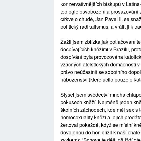
konzervativnějších biskupů v Latin
teologie osvobození a prosazování a
církve o chudé, Jan Pavel II. se sna
politický radikalismus, a vrátit ji k
Zažil jsem zblízka jak potlačování t
dospívajících kněžími v Brazílii, p
dospívání byla provozována katolick
vzácných ateistických domácností v 
právo neúčastnit se sobotního dop
náboženství (které učilo pouze o kat
Slyšel jsem svědectví mnoha chlapců
pokusech kněží. Nejméně jeden kně
školních záchodech, kde měl sex s 
homosexuality kněží a jejich predát
žertoval pokaždé, když se místní kn
dovolenou do hor, blížil k naší chat
zvykem): "Schovejte děti, přijíždí o