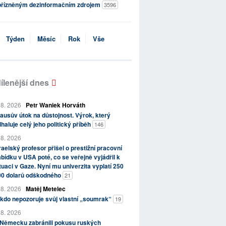
přízněným dezinformačním zdrojem
3596
Týden
Měsíc
Rok
Vše
ílenější dnes
 8. 2026
Petr Waniek Horváth
ausův útok na důstojnost. Výrok, který
haluje celý jeho politický příběh
146
 8. 2026
raelský profesor přišel o prestižní pracovní
bídku v USA poté, co se veřejně vyjádřil k
tuaci v Gaze. Nyní mu univerzita vyplatí 250
00 dolarů odškodného
21
 8. 2026
Matěj Metelec
kdo nepozoruje svůj vlastní „soumrak“
19
 8. 2026
 Německu zabránili pokusu ruských