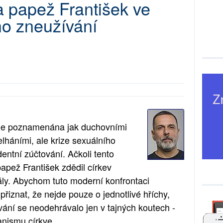
 a papež František ve
ho zneužívání
e je poznamenána jak duchovními
elháními, ale krize sexuálního
entní zúčtování. Ačkoli tento
papež František zdědil církev
ly. Abychom tuto moderní konfrontaci
řiznat, že nejde pouze o jednotlivé hříchy,
ání se neodehrávalo jen v tajných koutech -
nismu církve.