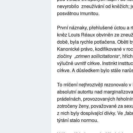
nevyrobilo zneužívání od kněžích; je
posvátnou imunitou.
První náznaky, přehlušené úctou a rit
kněz Louis Réaux obviněn ze zneužívá
době, byla rychle potlačena. Oběti b
Kanonické právo, kodifikované v roc
zločiny „
crimen sollicitationis
“, hříc
výlučně uvnitř církve. Instinkt instit
církve. A důsledkem bylo stále narůs
To mlčení nejhrozivěji rezonovalo v 
absolutní autoritu nad marginalizo
prádelnách, provozovaných řeholními
zotročeny ženy, považované za sex
z nich byly dospívající dívky. Ve „fa
týrání stalo normou.