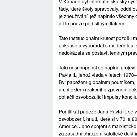
V Kanadě byl internátní školský syst
řády, které školy spravovaly, oddělo
je zneužívání, jež naplnilo všechny de
a i to pouze pod silným tlakem.
Tato institucionální krutost později 
pokoušela vypořádat s modernitou,
nedokázala se postavit temným pravd
Tato neschopnost se naplno projevi
Pavla II., jehož vláda v letech 1978
Byl papežem-globálním poutníkem, j
architektem reakčního zpevnění doktr
potlačit osvobozující impulsy koncilu
Pontifikát papeže Jana Pavla II. se
osvobození, hnutí, které si v 70. a 80
Americe. Jeho spojení s marxistickou
za zásadní ohrožení katolické doktr