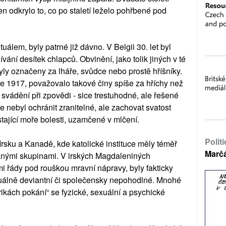
n odkrylo to, co po staletí leželo pohřbené pod
uálem, byly patrné již dávno. V Belgii 30. let byl
ní desítek chlapců. Obvinění, jako tolik jiných v té
yly označeny za lháře, svůdce nebo prostě hříšníky.
e 1917, považovalo takové činy spíše za hříchy než
h svádění při zpovědi - sice trestuhodné, ale řešené
uce nebyl ochránit zranitelné, ale zachovat svatost
tající moře bolesti, uzamčené v mlčení.
Polit
Irsku a Kanadě, kde katolické instituce měly téměř
Marč
vanými skupinami. V irských Magdaleniných
 řády pod rouškou mravní nápravy, byly fakticky
uálně deviantní či společensky nepohodlné. Mnohé
brikách pokání“ se fyzické, sexuální a psychické