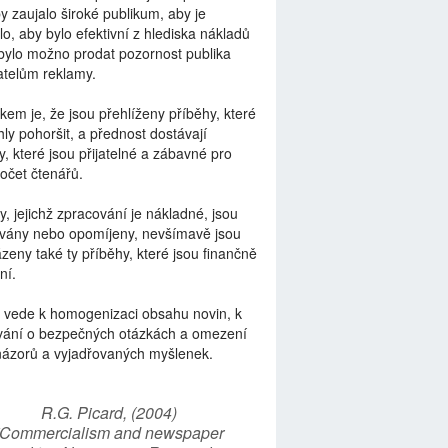
by zaujalo široké publikum, aby je
lo, aby bylo efektivní z hlediska nákladů
bylo možno prodat pozornost publika
telům reklamy.
kem je, že jsou přehlíženy příběhy, které
ly pohoršit, a přednost dostávají
y, které jsou přijatelné a zábavné pro
počet čtenářů.
y, jejichž zpracování je nákladné, jsou
vány nebo opomíjeny, nevšímavě jsou
zeny také ty příběhy, které jsou finančně
ní.
 vede k homogenizaci obsahu novin, k
vání o bezpečných otázkách a omezení
názorů a vyjadřovaných myšlenek.
R.G. Picard, (2004)
“Commercialism and newspaper