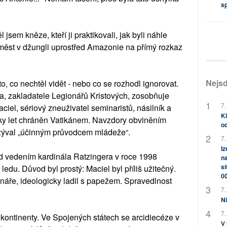
s
jsem kněze, kteří ji praktikovali, jak byli náhle
měst v džungli uprostřed Amazonie na přímý rozkaz
Nejsd
o, co nechtěl vidět - nebo co se rozhodl ignorovat.
, zakladatele Legionářů Kristových, zosobňuje
7.
aciel, sériový zneuživatel seminaristů, násilník a
Kl
ítky let chráněn Vatikánem. Navzdory obviněním
od
azýval „účinným průvodcem mládeže“.
7.
Iz
d vedením kardinála Ratzingera v roce 1998
na
si
 ledu. Důvod byl prostý: Maciel byl příliš užitečný.
0
ináře, ideologicky ladil s papežem. Spravedlnost
7.
Ni
7.
kontinenty. Ve Spojených státech se arcidiecéze v
V