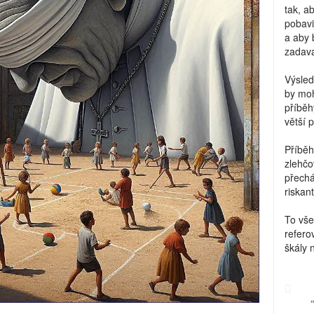
tak, a
pobavi
a aby 
zadava
Výsled
by moh
příběh
větší 
Příběh
zlehčo
přechá
riskant
To vše
refero
škály 