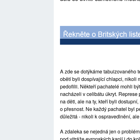
A zde se dotýkáme tabuizovaného tém
obětí byli dospívající chlapci, nikoli
pedofilii. Někteří pachatelé mohli b
nacházeli v celibátu úkryt. Represe p
na děti, ale na ty, kteří byli dostup
o přesnost. Ne každý pachatel byl ped
důležitá - nikoli k ospravedlnění, a
A zdaleka se nejedná jen o problém
pod vitráže evropských kaplí i do ko