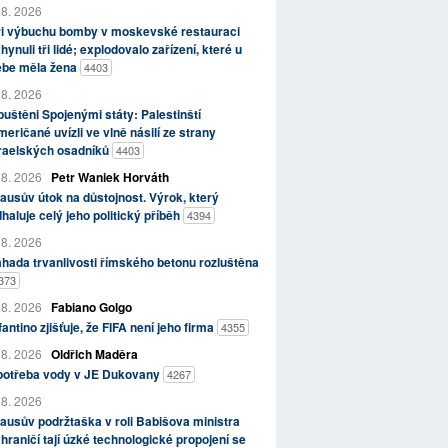
 8. 2026
ři výbuchu bomby v moskevské restauraci
hynuli tři lidé; explodovalo zařízení, které u
ebe měla žena
4403
 8. 2026
uštěni Spojenými státy: Palestinští
eričané uvízli ve vlně násilí ze strany
zraelských osadníků
4403
 8. 2026
Petr Waniek Horváth
ausův útok na důstojnost. Výrok, který
haluje celý jeho politický příběh
4394
 8. 2026
hada trvanlivosti římského betonu rozluštěna
373
 8. 2026
Fabiano Golgo
fantino zjišťuje, že FIFA není jeho firma
4355
 8. 2026
Oldřich Maděra
potřeba vody v JE Dukovany
4267
 8. 2026
ausův podržtaška v roli Babišova ministra
hraničí tají úzké technologické propojení se