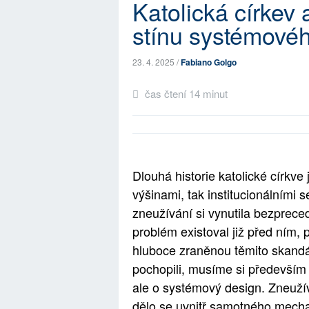
Katolická církev
stínu systémové
23. 4. 2025 /
Fabiano Golgo
čas čtení 14 minut
Dlouhá historie katolické církv
výšinami, tak institucionálními s
zneužívání si vynutila bezpreced
problém existoval již před ním, 
hluboce zraněnou těmito skandá
pochopili, musíme si především p
ale o systémový design. Zneužív
dělo se uvnitř samotného mecha