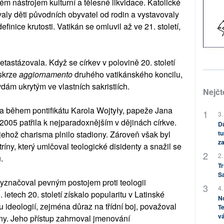
ém nástrojem kulturní a tělesné likvidace. Katolické
valy děti původních obyvatel od rodin a vystavovaly
finice krutosti. Vatikán se omluvil až ve 21. století,
metastázovala. Když se církev v polovině 20. století
 skrze
aggiornamento
druhého vatikánského koncilu,
ám ukrytým ve vlastních sakristiích.
Nejčt
la během pontifikátu Karola Wojtyły, papeže Jana
3.
–2005 patřila k nejparadoxnějším v dějinách církve.
Dů
ehož charisma plnilo stadiony. Zároveň však byl
tu
za
íny, který umlčoval teologické disidenty a snažil se
2.
.
Tr
S
 vyznačoval pevným postojem proti teologii
4.
. letech 20. století získalo popularitu v Latinské
No
 ideologií, zejména důraz na třídní boj, považoval
Te
vá
íny. Jeho přístup zahrnoval jmenování