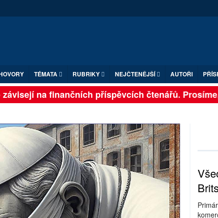
HOVORY
TÉMATA
RUBRIKY
NEJČTENĚJŠÍ
AUTOŘI
PŘÍS
ávisejí na finančních příspěvcích čtenářů. Prosíme, př
Všec
Brit
Primár
komerc