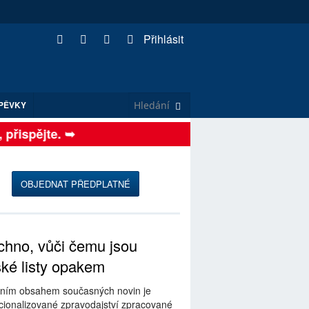
Přihlásit
PĚVKY
ispějte. ➥
OBJEDNAT PŘEDPLATNÉ
hno, vůči čemu jsou
ské listy opakem
ním obsahem současných novin je
ionalizované zpravodajství zpracované