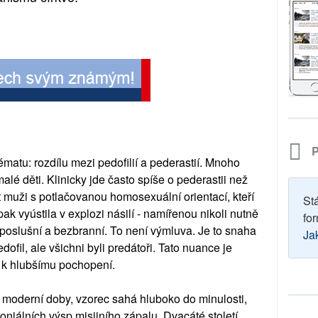
P
atu: rozdílu mezi pedofilií a pederastií. Mnoho
 malé děti. Klinicky jde často spíše o pederastii než
ýt muži s potlačovanou homosexuální orientací, kteří
St
ak vyústila v explozi násilí - namířenou nikoli nutně
for
ní, poslušní a bezbranní. To není výmluva. Je to snaha
Ja
ofil, ale všichni byli predátoři. Tato nuance je
le k hlubšímu pochopení.
 moderní doby, vzorec sahá hluboko do minulosti,
loniálních výsp misijního zápalu. Dvacáté století