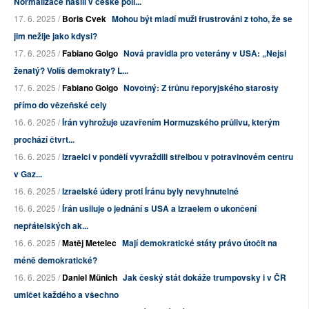
Normalizace násilí v české poli...
17. 6. 2025 /
Boris Cvek
Mohou být mladí muži frustrováni z toho, že se
jim nežije jako kdysi?
17. 6. 2025 /
Fabiano Golgo
Nová pravidla pro veterány v USA: „Nejsi
ženatý? Volíš demokraty? L...
17. 6. 2025 /
Fabiano Golgo
Novotný: Z trůnu řeporyjského starosty
přímo do vězeňské cely
16. 6. 2025 /
Írán vyhrožuje uzavřením Hormuzského průlivu, kterým
prochází čtvrt...
16. 6. 2025 /
Izraelci v pondělí vyvraždili střelbou v potravinovém centru
v Gaz...
16. 6. 2025 /
Izraelské údery proti Íránu byly nevyhnutelné
16. 6. 2025 /
Írán usiluje o jednání s USA a Izraelem o ukončení
nepřátelských ak...
16. 6. 2025 /
Matěj Metelec
Mají demokratické státy právo útočit na
méně demokratické?
16. 6. 2025 /
Daniel Münich
Jak český stát dokáže trumpovsky i v ČR
umlčet každého a všechno