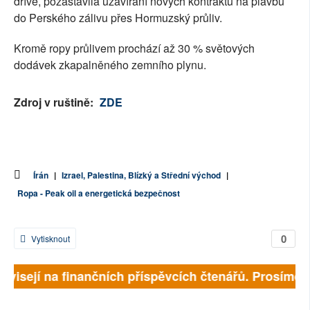
dříve, pozastavila uzavírání nových kontraktů na plavbu
do Perského zálivu přes Hormuzský průliv.
Kromě ropy průlivem prochází až 30 % světových
dodávek zkapalněného zemního plynu.
Zdroj v ruštině:
ZDE
Írán
|
Izrael, Palestina, Blízký a Střední východ
|
Ropa - Peak oil a energetická bezpečnost
0
Vytisknout
závisejí na finančních příspěvcích čtenářů. Prosíme, p