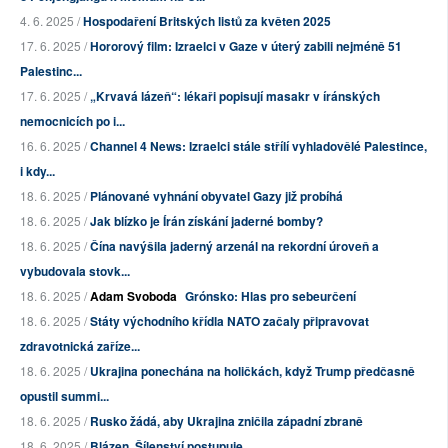
4. 6. 2025 /
Hospodaření Britských listů za květen 2025
17. 6. 2025 /
Hororový film: Izraelci v Gaze v úterý zabili nejméně 51
Palestinc...
17. 6. 2025 /
„Krvavá lázeň“: lékaři popisují masakr v íránských
nemocnicích po i...
16. 6. 2025 /
Channel 4 News: Izraelci stále střílí vyhladovělé Palestince,
i kdy...
18. 6. 2025 /
Plánované vyhnání obyvatel Gazy již probíhá
18. 6. 2025 /
Jak blízko je Írán získání jaderné bomby?
18. 6. 2025 /
Čína navýšila jaderný arzenál na rekordní úroveň a
vybudovala stovk...
18. 6. 2025 /
Adam Svoboda
Grónsko: Hlas pro sebeurčení
18. 6. 2025 /
Státy východního křídla NATO začaly připravovat
zdravotnická zaříze...
18. 6. 2025 /
Ukrajina ponechána na holičkách, když Trump předčasně
opustil summi...
18. 6. 2025 /
Rusko žádá, aby Ukrajina zničila západní zbraně
18. 6. 2025 /
Blázen. Šílenství postupuje