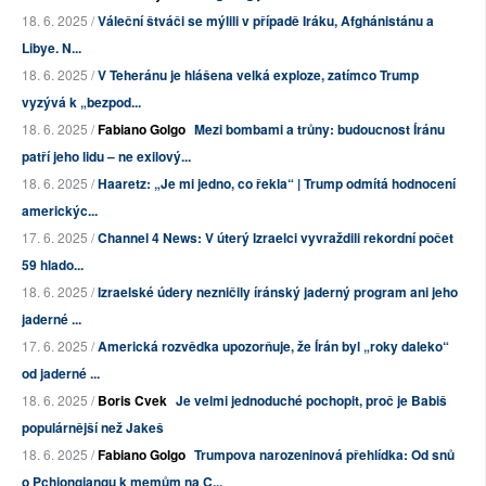
18. 6. 2025 /
Váleční štváči se mýlili v případě Iráku, Afghánistánu a
Libye. N...
18. 6. 2025 /
V Teheránu je hlášena velká exploze, zatímco Trump
vyzývá k „bezpod...
18. 6. 2025 /
Fabiano Golgo
Mezi bombami a trůny: budoucnost Íránu
patří jeho lidu – ne exilový...
18. 6. 2025 /
Haaretz: „Je mi jedno, co řekla“ | Trump odmítá hodnocení
americkýc...
17. 6. 2025 /
Channel 4 News: V úterý Izraelci vyvraždili rekordní počet
59 hlado...
18. 6. 2025 /
Izraelské údery nezničily íránský jaderný program ani jeho
jaderné ...
17. 6. 2025 /
Americká rozvědka upozorňuje, že Írán byl „roky daleko“
od jaderné ...
18. 6. 2025 /
Boris Cvek
Je velmi jednoduché pochopit, proč je Babiš
populárnější než Jakeš
18. 6. 2025 /
Fabiano Golgo
Trumpova narozeninová přehlídka: Od snů
o Pchjongjangu k memům na C...