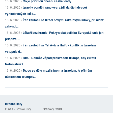
16. 6. 2025 /
Co je prioritou dnešní české vlády
16. 6. 2025 /
Izrael v pondělí ráno vyvraždil dalších dvacet
vyhladovělých lidí č...
16. 6. 2025 /
Írán zaútočil na Izrael novými raketovými útoky, při nichž
zahynul...
16. 6. 2025 /
Lékaři bez hranic: Pokrytecká politika Evropské unie jen
přispívá ...
16. 6. 2025 /
Írán zaútočil na Tel Aviv a Haifu - konflikt s Izraelem
vstupuje d...
16. 6. 2025 /
BBC: Dokáže Západ přesvědčit Trumpa, aby zkrotil
Netanjahua?
16. 6. 2025 /
To, co se děje mezi Íránem a Izraelem, je přímým
důsledkem Trumpov...
Britské listy
O nás - Britské listy
Stanovy OSBL