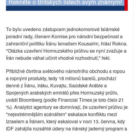
To bylo uvedeno zástupcem jednokomorové Islámské
poradní rady, členem Komise pro národní bezpečnost a
zahraniční politiku Íránu Ismailem Kousarim, hlásí Rokna.
"Otázka uzavření Hormuzského průlivu se nyní zvažuje a
Írán nebude váhat učinit vhodné rozhodnutí," řekl.
Přibližně čtvrtina světového námořního obchodu s ropou
a ropnými produkty, tedy 18 milionů barelů, prochází
denně z Íránu, Iráku, Kuvajtu, Saúdské Arábie a
Spojených arabských emirátů přes Hormuzský průliv,
uvádí Bloomberg (podle Financial Times je toto číslo 21
%). Analytici agentury se domnívají, že uzavření průlivu je
"nejextrémnějším scénářem" eskalace konfliktu mezi
Izraelem a Íránem, který eskaloval v noci 13. června, kdy
IDF zahájila rozsáhlé údery na íránský jaderný program a