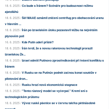
18. 6. 2025 /
Co bude s Íránem? Scénáře pro budoucnost režimu
ajatolláhů
18. 6. 2025 /
Šéf MAAE oznámil zničení centrifug pro obohacování uranu
v hlavním ...
18. 6. 2025 /
Írán po izraelském útoku pozastavil těžbu na největším
plynovém poli
16. 6. 2025 /
Kde Putin udeří příště?
18. 6. 2025 /
Írán tvrdí, že s novou raketovou technologií prorazil
izraelskou Že...
18. 6. 2025 /
Izrael odmítl Putinovo zprostředkování při řešení konfliktu s
Íránem
18. 6. 2025 /
V Rusku se na Putinův podnět začnou konat soutěže v
pilotování dron...
18. 6. 2025 /
Rusku hrozí nová ekonomická stagnace
18. 6. 2025 /
"Tento růstový model se vyčerpal." Kreml sní o
technologickém průlomu
18. 6. 2025 /
Vývoz ruské pšenice se v červnu takřka pětinásobně
propadl