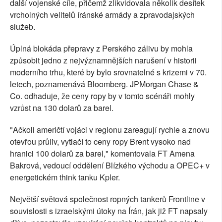
další vojenské cíle, přičemž zlikvidovala několik desítek
vrcholných velitelů íránské armády a zpravodajských
služeb.
Úplná blokáda přepravy z Perského zálivu by mohla
způsobit jedno z nejvýznamnějších narušení v historii
moderního trhu, které by bylo srovnatelné s krizemi v 70.
letech, poznamenává Bloomberg. JPMorgan Chase &
Co. odhaduje, že ceny ropy by v tomto scénáři mohly
vzrůst na 130 dolarů za barel.
"Ačkoli američtí vojáci v regionu zareagují rychle a znovu
otevřou průliv, vytlačí to ceny ropy Brent vysoko nad
hranici 100 dolarů za barel," komentovala FT Amena
Bakrová, vedoucí oddělení Blízkého východu a OPEC+ v
energetickém think tanku Kpler.
Největší světová společnost ropných tankerů Frontline v
souvislosti s izraelskými útoky na Írán, jak již FT napsaly