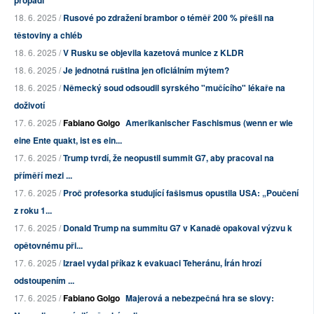
18. 6. 2025 /
Rusové po zdražení brambor o téměř 200 % přešli na
těstoviny a chléb
18. 6. 2025 /
V Rusku se objevila kazetová munice z KLDR
18. 6. 2025 /
Je jednotná ruština jen oficiálním mýtem?
18. 6. 2025 /
Německý soud odsoudil syrského "mučícího" lékaře na
doživotí
17. 6. 2025 /
Fabiano Golgo
Amerikanischer Faschismus (wenn er wie
eine Ente quakt, ist es ein...
17. 6. 2025 /
Trump tvrdí, že neopustil summit G7, aby pracoval na
příměří mezi ...
17. 6. 2025 /
Proč profesorka studující fašismus opustila USA: „Poučení
z roku 1...
17. 6. 2025 /
Donald Trump na summitu G7 v Kanadě opakoval výzvu k
opětovnému při...
17. 6. 2025 /
Izrael vydal příkaz k evakuaci Teheránu, Írán hrozí
odstoupením ...
17. 6. 2025 /
Fabiano Golgo
Majerová a nebezpečná hra se slovy: