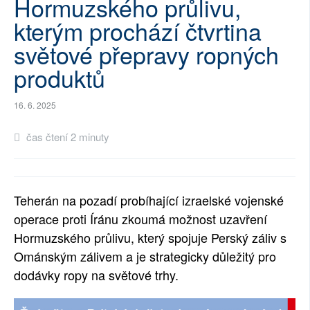
Hormuzského průlivu,
SOCIÁLNÍ SÍTĚ
kterým prochází čtvrtina
světové přepravy ropných
RUBRIKY
produktů
PLNÁ VERZE STRÁNEK
16. 6. 2025
čas čtení 2 minuty
Teherán na pozadí probíhající izraelské vojenské
operace proti Íránu zkoumá možnost uzavření
Hormuzského průlivu, který spojuje Perský záliv s
Ománským zálivem a je strategicky důležitý pro
dodávky ropy na světové trhy.