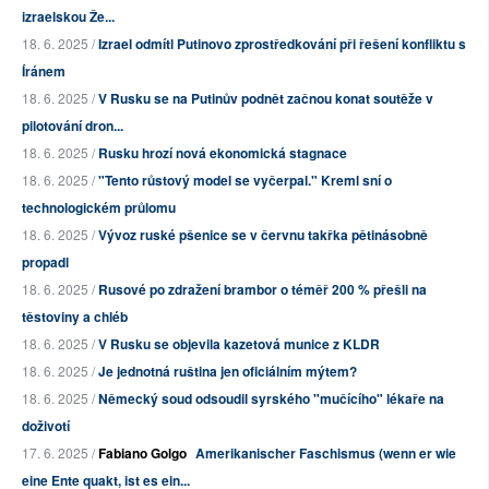
izraelskou Že...
18. 6. 2025 /
Izrael odmítl Putinovo zprostředkování při řešení konfliktu s
Íránem
18. 6. 2025 /
V Rusku se na Putinův podnět začnou konat soutěže v
pilotování dron...
18. 6. 2025 /
Rusku hrozí nová ekonomická stagnace
18. 6. 2025 /
"Tento růstový model se vyčerpal." Kreml sní o
technologickém průlomu
18. 6. 2025 /
Vývoz ruské pšenice se v červnu takřka pětinásobně
propadl
18. 6. 2025 /
Rusové po zdražení brambor o téměř 200 % přešli na
těstoviny a chléb
18. 6. 2025 /
V Rusku se objevila kazetová munice z KLDR
18. 6. 2025 /
Je jednotná ruština jen oficiálním mýtem?
18. 6. 2025 /
Německý soud odsoudil syrského "mučícího" lékaře na
doživotí
17. 6. 2025 /
Fabiano Golgo
Amerikanischer Faschismus (wenn er wie
eine Ente quakt, ist es ein...