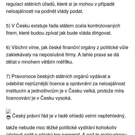
regulaci státních úřadů, které si je mohou v případě
neloajálnosti na podnět vlády podat.
5) V Česku existuje řada státem zcela kontrolovaných
firem, které budou zpívat jak bude vláda dirigovat.
6) Všichni víme, jak české finanční orgány z politické vůle
zaklekávaly na neposlušné firmy. A tahle praxe se dá
dělat v mnohem větším měřítku.
7) Pravomoce českých státních orgánů vydávat a
odebírat nejrůznější licence a oprávnění za neloajálnost
institucím a jednotlivcům je v Česku velká, protože míra
licencování je v Česku vysoká.
Český právní řád je v řadě ohledů velmi nepřehledný,
takže nebude moc těžké politické vydírání kohokoliv
účelově opřít o nějaký ten paragraf. A než to rozlousknou