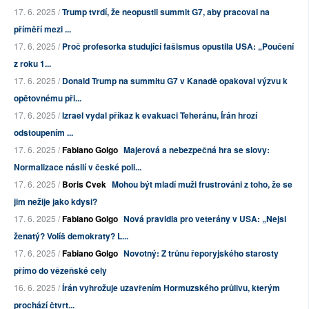
17. 6. 2025 /
Trump tvrdí, že neopustil summit G7, aby pracoval na
příměří mezi ...
17. 6. 2025 /
Proč profesorka studující fašismus opustila USA: „Poučení
z roku 1...
17. 6. 2025 /
Donald Trump na summitu G7 v Kanadě opakoval výzvu k
opětovnému při...
17. 6. 2025 /
Izrael vydal příkaz k evakuaci Teheránu, Írán hrozí
odstoupením ...
17. 6. 2025 /
Fabiano Golgo
Majerová a nebezpečná hra se slovy:
Normalizace násilí v české poli...
17. 6. 2025 /
Boris Cvek
Mohou být mladí muži frustrováni z toho, že se
jim nežije jako kdysi?
17. 6. 2025 /
Fabiano Golgo
Nová pravidla pro veterány v USA: „Nejsi
ženatý? Volíš demokraty? L...
17. 6. 2025 /
Fabiano Golgo
Novotný: Z trůnu řeporyjského starosty
přímo do vězeňské cely
16. 6. 2025 /
Írán vyhrožuje uzavřením Hormuzského průlivu, kterým
prochází čtvrt...