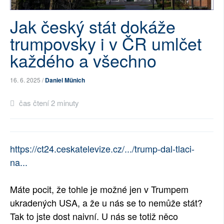
SOCIÁLNÍ SÍTĚ
Jak český stát dokáže
RUBRIKY
trumpovsky i v ČR umlčet
každého a všechno
PLNÁ VERZE STRÁNEK
16. 6. 2025 /
Daniel Münich
čas čtení 2 minuty
https://ct24.ceskatelevize.cz/.../trump-dal-tlaci-
na...
Máte pocit, že tohle je možné jen v Trumpem
ukradených USA, a že u nás se to nemůže stát?
Tak to jste dost naivní. U nás se totiž něco