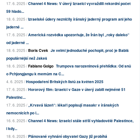
17. 6. 2025 /
Channel 4 News: V úterý Izraelci vyvraždili rekordní počet
59 hlado...
18. 6. 2025 /
Izraelské údery nezničily íránský jaderný program ani jeho
jaderné ...
17. 6. 2025 /
Americká rozvědka upozorňuje, že Írán byl „roky daleko“
od jaderné ...
18. 6. 2025 /
Boris Cvek
Je velmi jednoduché pochopit, proč je Babiš
populárnější než Jakeš
18. 6. 2025 /
Fabiano Golgo
Trumpova narozeninová přehlídka: Od snů
o Pchjongjangu k memům na C...
4. 6. 2025 /
Hospodaření Britských listů za květen 2025
17. 6. 2025 /
Hororový film: Izraelci v Gaze v úterý zabili nejméně 51
Palestinc...
17. 6. 2025 /
„Krvavá lázeň“: lékaři popisují masakr v íránských
nemocnicích po i...
16. 6. 2025 /
Channel 4 News: Izraelci stále střílí vyhladovělé Palestince,
i kdy...
18. 6. 2025 /
Plánované vyhnání obyvatel Gazy již probíhá