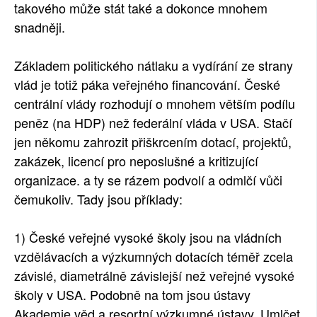
takového může stát také a dokonce mnohem
snadněji.
Základem politického nátlaku a vydírání ze strany
vlád je totiž páka veřejného financování. České
centrální vlády rozhodují o mnohem větším podílu
peněz (na HDP) než federální vláda v USA. Stačí
jen někomu zahrozit přiškrcením dotací, projektů,
zakázek, licencí pro neposlušné a kritizující
organizace. a ty se rázem podvolí a odmlčí vůči
čemukoliv. Tady jsou příklady:
1) České veřejné vysoké školy jsou na vládních
vzdělávacích a výzkumných dotacích téměř zcela
závislé, diametrálně závislejší než veřejné vysoké
školy v USA. Podobně na tom jsou ústavy
Akademie věd a resortní výzkumné ústavy. Umlčet