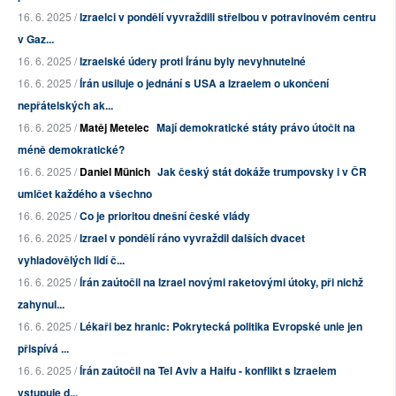
16. 6. 2025 /
Izraelci v pondělí vyvraždili střelbou v potravinovém centru
v Gaz...
16. 6. 2025 /
Izraelské údery proti Íránu byly nevyhnutelné
16. 6. 2025 /
Írán usiluje o jednání s USA a Izraelem o ukončení
nepřátelských ak...
16. 6. 2025 /
Matěj Metelec
Mají demokratické státy právo útočit na
méně demokratické?
16. 6. 2025 /
Daniel Münich
Jak český stát dokáže trumpovsky i v ČR
umlčet každého a všechno
16. 6. 2025 /
Co je prioritou dnešní české vlády
16. 6. 2025 /
Izrael v pondělí ráno vyvraždil dalších dvacet
vyhladovělých lidí č...
16. 6. 2025 /
Írán zaútočil na Izrael novými raketovými útoky, při nichž
zahynul...
16. 6. 2025 /
Lékaři bez hranic: Pokrytecká politika Evropské unie jen
přispívá ...
16. 6. 2025 /
Írán zaútočil na Tel Aviv a Haifu - konflikt s Izraelem
vstupuje d...