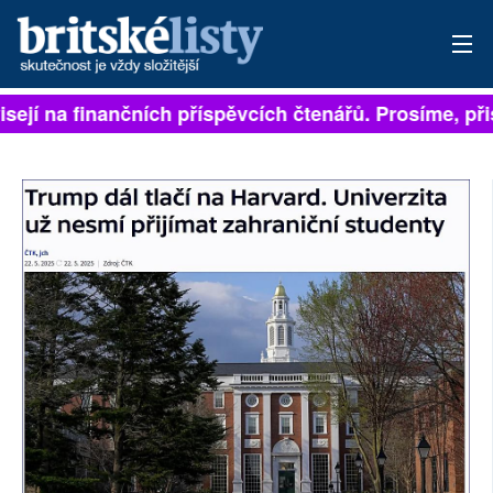
isejí na finančních příspěvcích čtenářů. Prosíme, přis
PŘIHLÁSIT
AKTUÁLNÍ VYDÁNÍ
ARCHIV
ROZHOVORY
TÉMATA
NEJČTENĚJŠÍ ZA 7 DNÍ
AUTOŘI
PŘÍSPĚVKY NA PROVOZ