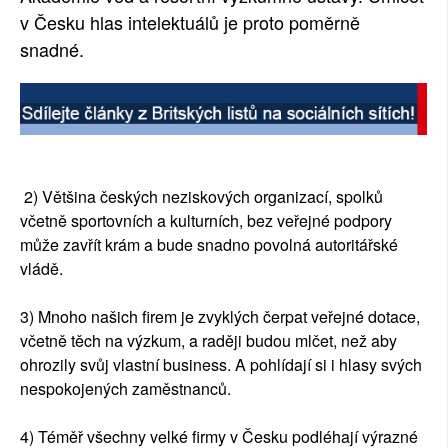
v Česku hlas intelektuálů je proto poměrně
snadné.
2) Většina českých neziskových organizací, spolků
včetně sportovních a kulturních, bez veřejné podpory
může zavřít krám a bude snadno povolná autoritářské
vládě.
3) Mnoho našich firem je zvyklých čerpat veřejné dotace,
včetně těch na výzkum, a raději budou mlčet, než aby
ohrozily svůj vlastní business. A pohlídají si i hlasy svých
nespokojených zaměstnanců.
4) Téměř všechny velké firmy v Česku podléhají výrazné