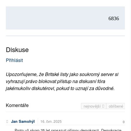
6836
Diskuse
Přihlásit
Upozorňujeme, že Britské listy jako soukromý server si
vyhrazují právo blokovat přístup na diskusní fóra
jakémukoliv diskutérovi, pokud to uznají za důvodné.
Komentáře
nejnovější
oblíbené
Jan Samohýl
16. čvn. 2025
0
Proto už skoro 25 let prosazuji přímou demokracii. Demokracie