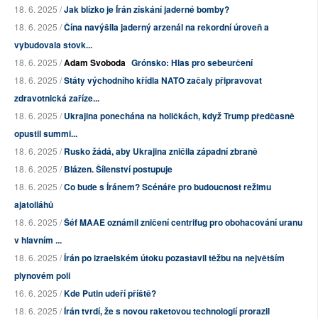
18. 6. 2025 /
Jak blízko je Írán získání jaderné bomby?
18. 6. 2025 /
Čína navýšila jaderný arzenál na rekordní úroveň a
vybudovala stovk...
18. 6. 2025 /
Adam Svoboda
Grónsko: Hlas pro sebeurčení
18. 6. 2025 /
Státy východního křídla NATO začaly připravovat
zdravotnická zaříze...
18. 6. 2025 /
Ukrajina ponechána na holičkách, když Trump předčasně
opustil summi...
18. 6. 2025 /
Rusko žádá, aby Ukrajina zničila západní zbraně
18. 6. 2025 /
Blázen. Šílenství postupuje
18. 6. 2025 /
Co bude s Íránem? Scénáře pro budoucnost režimu
ajatolláhů
18. 6. 2025 /
Šéf MAAE oznámil zničení centrifug pro obohacování uranu
v hlavním ...
18. 6. 2025 /
Írán po izraelském útoku pozastavil těžbu na největším
plynovém poli
16. 6. 2025 /
Kde Putin udeří příště?
18. 6. 2025 /
Írán tvrdí, že s novou raketovou technologií prorazil