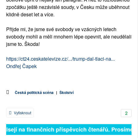
zpočátku ještě nezávislé soudy, v Česku může uběhnout
klidně deset let a více.
Přijde mi, že jsme své svobody ve vzácných letech
svobody mohli a měli mnohem lépe opevnit, ale neudělali
jsme to. Škoda!
https://ct24.ceskatelevize.cz/.../trump-dal-tlaci-na...
Ondřej Čapek
Česká politická scéna
|
Školství
2
Vytisknout
ávisejí na finančních příspěvcích čtenářů. Prosíme, př