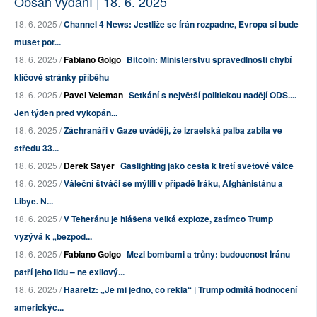
Obsah vydání | 18. 6. 2025
18. 6. 2025 /
Channel 4 News: Jestliže se Írán rozpadne, Evropa si bude
muset por...
18. 6. 2025 /
Fabiano Golgo
Bitcoin: Ministerstvu spravedlnosti chybí
klíčové stránky příběhu
18. 6. 2025 /
Pavel Veleman
Setkání s největší politickou nadějí ODS....
Jen týden před vykopán...
18. 6. 2025 /
Záchranáři v Gaze uvádějí, že izraelská palba zabila ve
středu 33...
18. 6. 2025 /
Derek Sayer
Gaslighting jako cesta k třetí světové válce
18. 6. 2025 /
Váleční štváči se mýlili v případě Iráku, Afghánistánu a
Libye. N...
18. 6. 2025 /
V Teheránu je hlášena velká exploze, zatímco Trump
vyzývá k „bezpod...
18. 6. 2025 /
Fabiano Golgo
Mezi bombami a trůny: budoucnost Íránu
patří jeho lidu – ne exilový...
18. 6. 2025 /
Haaretz: „Je mi jedno, co řekla“ | Trump odmítá hodnocení
americkýc...