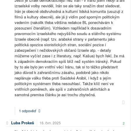
Jestli je Izrael demokratičtější než Irán - v Iránu jsem nebyl a ani
izraelské volby neviděl, Irán se ale taky snažím dost sledovat.
Irán je obecně obdivuhodná a kulturní lidská komunita (usuzuji z
filmů a kultury obecně), ale já ji vidím pod sporným politickým
vedením (nakolik třeba většina redakce BL ponechávám k
posouzení čtenářům). Vzhledem například k dosavadním
pravomocím izraelského nejvyššího soudu a státního systému
Izraele obecně (např. tzv. arabské strany v parlamentu jako
politická opozice sionistických stran, sociální pozice i
zabezpečení i nežidovských občanů Izraele atp. - detaily
můžeme vyčíst zase i z literatury, např. Kašua) bych řekl, že má
k západním demokraciím spíš blíž než systém iránský. Pokud
by to ale bylo jen vnitřní věcí Iránu, tak si to těžko představit
jako důvod k zahraničnímu zásahu, podobně jako nikdo
neplánuje válku třeba proti Saúdské Arábii, i když s jejím
politickým systémem třeba nesouhlasí. Takže klíč není ve
vnitřních poměrech, ale spíš v zahraničních aktivitách a
samotná premisa článku je asi trochu zbytečná.
1 odpověď
Luba Prokeš
16. čvn. 2025
2