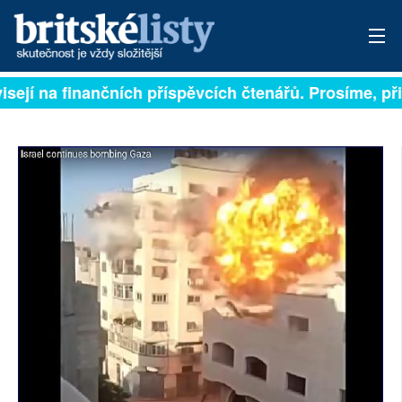
isejí na finančních příspěvcích čtenářů. Prosíme, přis
PŘIHLÁSIT
AKTUÁLNÍ VYDÁNÍ
ARCHIV
ROZHOVORY
TÉMATA
NEJČTENĚJŠÍ ZA 7 DNÍ
AUTOŘI
PŘÍSPĚVKY NA PROVOZ