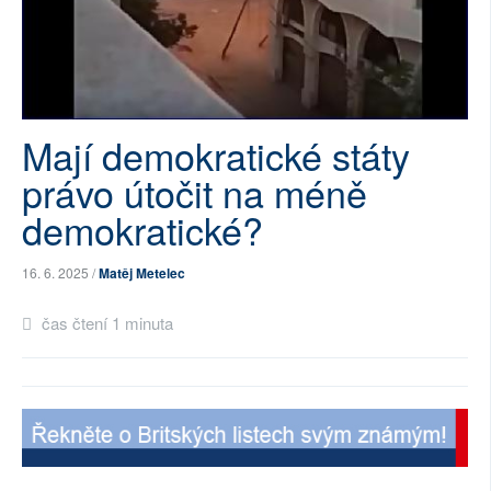
SOCIÁLNÍ SÍTĚ
RUBRIKY
PLNÁ VERZE STRÁNEK
Mají demokratické státy
právo útočit na méně
demokratické?
16. 6. 2025 /
Matěj Metelec
čas čtení 1 minuta