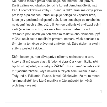
Ne, žádné takové právo neexistuje. Ani morální, ani právní.
Další zajímavou otázkou je, oč je Izrrael demokratičtější, než
Irán. O demokratické volby? To ano, a dál? Izrael má dvojí právo
pro židy a palestince. Izrael okupuje nelegálně Západní břeh,
Izrael je v podstatě religiózní stát, Izrael zasahuje po mnoho let
na území jiných států, což u jiných euroatlantské civilizaci velmi
vadí (souhlasím s tím, ale ne s tím dvojím metrem) - od
"zásahů" proti uprchlým pohlavárům fašistického Německa (byť
můžu i souhlasit s morálním právem, nemohu však souhlasit s
tím, že na to někdo právo má a někdo ne). Dále útoky na okolní
státy v poslední době...
Dším bodem je, kdo dává právo někomu rozhodovat o tom,
který stát má právo vlastnit jaderné zbraně a který nikoliv. (Ač
bych byl nejraději, aby nebyly ŽÁDNÉ.) Proč nemůže velký stát
mít jaderné zbraně, když několik blízkých zemí kolem je má?
Tedy Indie, Pákistán, Rusko, Izrael. Očekávám, že mi to mnozí
"antimoralisté" (pro které morálka může způsobit jen větší
problémy) vysvětlí.