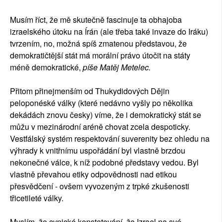
Musím říct, že mě skutečně fascinuje ta obhajoba
izraelského útoku na Írán (ale třeba také invaze do Iráku)
tvrzením, no, možná spíš zmatenou představou, že
demokratičtější stát má morální právo útočit na státy
méně demokratické,
píše Matěj Metelec.
Přitom přinejmenším od Thukydidových Dějin
peloponéské války (které nedávno vyšly po několika
dekádách znovu česky) víme, že i demokratický stát se
můžu v mezinárodní aréně chovat zcela despoticky.
Vestfálský systém respektování suverenity bez ohledu na
výhrady k vnitřnímu uspořádání byl vlastně brzdou
nekonečné válce, k níž podobné představy vedou. Byl
vlastně převahou etiky odpovědnosti nad etikou
přesvědčení - ovšem vyvozeným z trpké zkušenosti
třicetileté války.
Myslím, že cynické konstatování, že Izrael na své