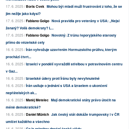
17. 6. 2025 /
Boris Cvek
Mohou být mladí muži frustrováni z toho, že se
jim nežije jako kdysi?
17. 6. 2025 /
Fabiano Golgo
Nová pravidla pro veterány v USA: „Nejsi
ženatý? Volíš demokraty? L...
17. 6. 2025 /
Fabiano Golgo
Novotný: Z trůnu řeporyjského starosty
přímo do vězeňské cely
16. 6. 2025 /
Írán vyhrožuje uzavřením Hormuzského průlivu, kterým
prochází čtvrt...
16. 6. 2025 /
Izraelci v pondělí vyvraždili střelbou v potravinovém centru
v Gaz...
16. 6. 2025 /
Izraelské údery proti Íránu byly nevyhnutelné
16. 6. 2025 /
Írán usiluje o jednání s USA a Izraelem o ukončení
nepřátelských ak...
16. 6. 2025 /
Matěj Metelec
Mají demokratické státy právo útočit na
méně demokratické?
16. 6. 2025 /
Daniel Münich
Jak český stát dokáže trumpovsky i v ČR
umlčet každého a všechno
16. 6. 2025 /
Co je prioritou dnešní české vlády