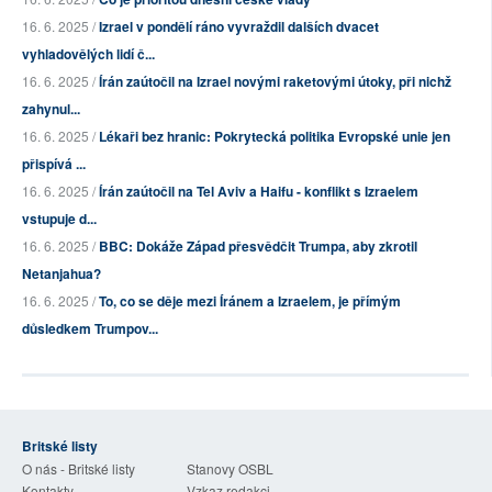
16. 6. 2025 /
Izrael v pondělí ráno vyvraždil dalších dvacet
vyhladovělých lidí č...
16. 6. 2025 /
Írán zaútočil na Izrael novými raketovými útoky, při nichž
zahynul...
16. 6. 2025 /
Lékaři bez hranic: Pokrytecká politika Evropské unie jen
přispívá ...
16. 6. 2025 /
Írán zaútočil na Tel Aviv a Haifu - konflikt s Izraelem
vstupuje d...
16. 6. 2025 /
BBC: Dokáže Západ přesvědčit Trumpa, aby zkrotil
Netanjahua?
16. 6. 2025 /
To, co se děje mezi Íránem a Izraelem, je přímým
důsledkem Trumpov...
Britské listy
O nás - Britské listy
Stanovy OSBL
Kontakty
Vzkaz redakci