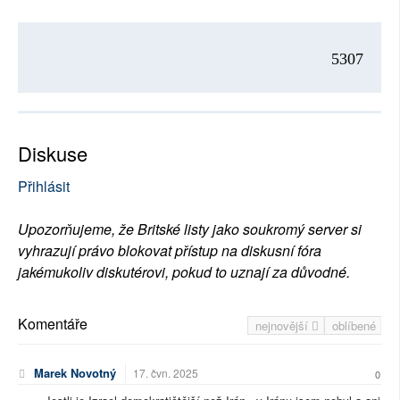
5307
Diskuse
Přihlásit
Upozorňujeme, že Britské listy jako soukromý server si
vyhrazují právo blokovat přístup na diskusní fóra
jakémukoliv diskutérovi, pokud to uznají za důvodné.
Komentáře
nejnovější
oblíbené
Marek Novotný
17. čvn. 2025
0