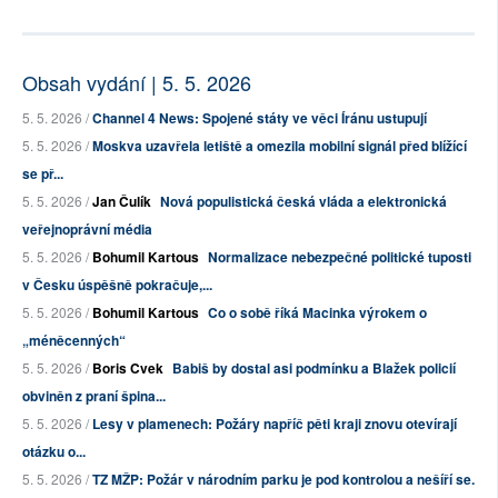
Obsah vydání | 5. 5. 2026
5. 5. 2026 /
Channel 4 News: Spojené státy ve věci Íránu ustupují
5. 5. 2026 /
Moskva uzavřela letiště a omezila mobilní signál před blížící
se př...
5. 5. 2026 /
Jan Čulík
Nová populistická česká vláda a elektronická
veřejnoprávní média
5. 5. 2026 /
Bohumil Kartous
Normalizace nebezpečné politické tuposti
v Česku úspěšně pokračuje,...
5. 5. 2026 /
Bohumil Kartous
Co o sobě říká Macinka výrokem o
„méněcenných“
5. 5. 2026 /
Boris Cvek
Babiš by dostal asi podmínku a Blažek policií
obviněn z praní špina...
5. 5. 2026 /
Lesy v plamenech: Požáry napříč pěti kraji znovu otevírají
otázku o...
5. 5. 2026 /
TZ MŽP: Požár v národním parku je pod kontrolou a nešíří se.