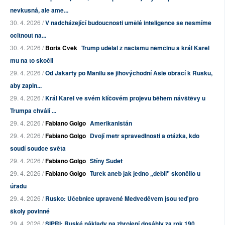
nevkusná, ale ame...
30. 4. 2026 /
V nadcházející budoucnosti umělé inteligence se nesmíme
ocitnout na...
30. 4. 2026 /
Boris Cvek
Trump udělal z nacismu němčinu a král Karel
mu na to skočil
29. 4. 2026 /
Od Jakarty po Manilu se jihovýchodní Asie obrací k Rusku,
aby zapln...
29. 4. 2026 /
Král Karel ve svém klíčovém projevu během návštěvy u
Trumpa chválí ...
29. 4. 2026 /
Fabiano Golgo
Amerikanistán
29. 4. 2026 /
Fabiano Golgo
Dvojí metr spravedlnosti a otázka, kdo
soudí soudce světa
29. 4. 2026 /
Fabiano Golgo
Stíny Sudet
29. 4. 2026 /
Fabiano Golgo
Turek aneb jak jedno „debil" skončilo u
úřadu
29. 4. 2026 /
Rusko: Učebnice upravené Medveděvem jsou teď pro
školy povinné
29. 4. 2026 /
SIPRI: Ruské náklady na zbrojení dosáhly za rok 190