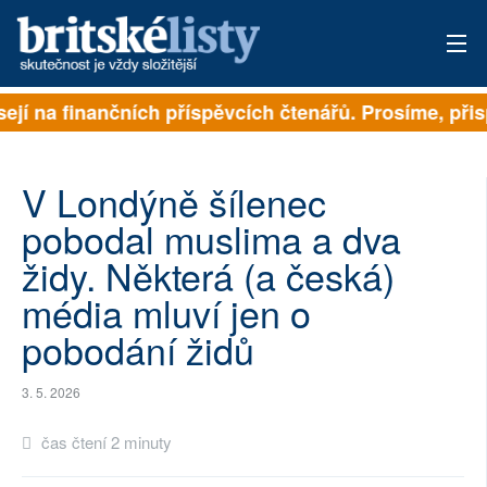
sejí na finančních příspěvcích čtenářů. Prosíme, přisp
PŘIHLÁSIT
AKTUÁLNÍ VYDÁNÍ
V Londýně šílenec
ARCHIV
pobodal muslima a dva
židy. Některá (a česká)
ROZHOVORY
média mluví jen o
TÉMATA
pobodání židů
NEJČTENĚJŠÍ ZA 7 DNÍ
3. 5. 2026
AUTOŘI
čas čtení 2 minuty
PŘÍSPĚVKY NA PROVOZ