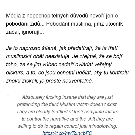
SOCIÁLNÍ SÍTĚ
Média z nepochopitelných důvodů hovoří jen o
RUBRIKY
pobodání židů... Pobodání muslima, jímž útočník
začal, ignorují...
PLNÁ VERZE STRÁNEK
Je to naprosto šílené, jak předstírají, že ta třetí
muslimská oběť neexistuje. Je zřejmé, že se bojí
toho, že se jim vůbec nedaří ovládat veřejný
diskurs, a to, co jsou ochotni udělat, aby tu kontrolu
znovu získali, je prostě neuvěřitelné.
Absolutely fucking insane that they are just
pretending the third Muslim victim doesn’t exist.
They are clearly terrified of their complete failure
to control the narrative and the shit they are
willing to do to regain control just mindblowing.
https://t.co/myTcjn4bFC