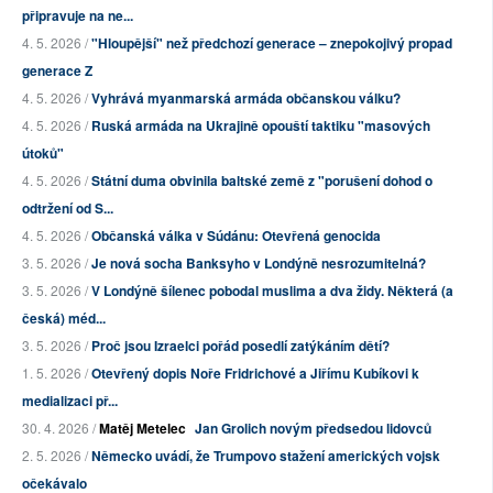
připravuje na ne...
4. 5. 2026 /
"Hloupější" než předchozí generace – znepokojivý propad
generace Z
4. 5. 2026 /
Vyhrává myanmarská armáda občanskou válku?
4. 5. 2026 /
Ruská armáda na Ukrajině opouští taktiku "masových
útoků"
4. 5. 2026 /
Státní duma obvinila baltské země z "porušení dohod o
odtržení od S...
4. 5. 2026 /
Občanská válka v Súdánu: Otevřená genocida
3. 5. 2026 /
Je nová socha Banksyho v Londýně nesrozumitelná?
3. 5. 2026 /
V Londýně šílenec pobodal muslima a dva židy. Některá (a
česká) méd...
3. 5. 2026 /
Proč jsou Izraelci pořád posedlí zatýkáním dětí?
1. 5. 2026 /
Otevřený dopis Noře Fridrichové a Jiřímu Kubíkovi k
medializaci př...
30. 4. 2026 /
Matěj Metelec
Jan Grolich novým předsedou lidovců
2. 5. 2026 /
Německo uvádí, že Trumpovo stažení amerických vojsk
očekávalo