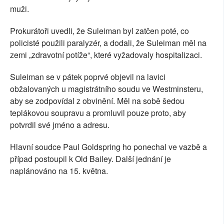
muži.
Prokurátoři uvedli, že Suleiman byl zatčen poté, co
policisté použili paralyzér, a dodali, že Suleiman měl na
zemi „zdravotní potíže“, které vyžadovaly hospitalizaci.
Suleiman se v pátek poprvé objevil na lavici
obžalovaných u magistrátního soudu ve Westminsteru,
aby se zodpovídal z obvinění. Měl na sobě šedou
teplákovou soupravu a promluvil pouze proto, aby
potvrdil své jméno a adresu.
Hlavní soudce Paul Goldspring ho ponechal ve vazbě a
případ postoupil k Old Bailey. Další jednání je
naplánováno na 15. května.