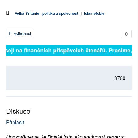
Velká Británie - politika a společnost
|
Islamofobie
0
Vytisknout
visejí na finančních příspěvcích čtenářů. Prosíme, při
3760
Diskuse
Přihlásit
Upozorňujeme, že Britské listy jako soukromý server si