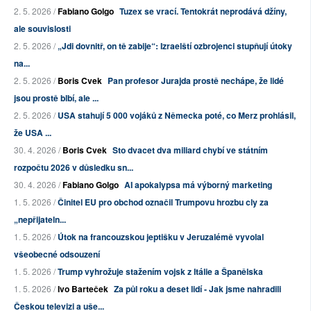
2. 5. 2026 /
Fabiano Golgo
Tuzex se vrací. Tentokrát neprodává džíny,
ale souvislosti
2. 5. 2026 /
„Jdi dovnitř, on tě zabije“: Izraelští ozbrojenci stupňují útoky
na...
2. 5. 2026 /
Boris Cvek
Pan profesor Jurajda prostě nechápe, že lidé
jsou prostě blbí, ale ...
2. 5. 2026 /
USA stahují 5 000 vojáků z Německa poté, co Merz prohlásil,
že USA ...
30. 4. 2026 /
Boris Cvek
Sto dvacet dva miliard chybí ve státním
rozpočtu 2026 v důsledku sn...
30. 4. 2026 /
Fabiano Golgo
AI apokalypsa má výborný marketing
1. 5. 2026 /
Činitel EU pro obchod označil Trumpovu hrozbu cly za
„nepřijateln...
1. 5. 2026 /
Útok na francouzskou jeptišku v Jeruzalémě vyvolal
všeobecné odsouzení
1. 5. 2026 /
Trump vyhrožuje stažením vojsk z Itálie a Španělska
1. 5. 2026 /
Ivo Barteček
Za půl roku a deset lidí - Jak jsme nahradili
Českou televizi a uše...