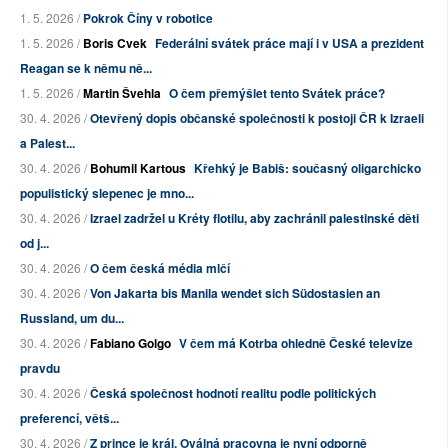
1. 5. 2026 /
Pokrok Číny v robotice
1. 5. 2026 /
Boris Cvek
Federální svátek práce mají i v USA a prezident
Reagan se k němu ně...
1. 5. 2026 /
Martin Švehla
O čem přemýšlet tento Svátek práce?
30. 4. 2026 /
Otevřený dopis občanské společnosti k postoji ČR k Izraeli
a Palest...
30. 4. 2026 /
Bohumil Kartous
Křehký je Babiš: současný oligarchicko
populistický slepenec je mno...
30. 4. 2026 /
Izrael zadržel u Kréty flotilu, aby zachránil palestinské děti
od j...
30. 4. 2026 /
O čem česká média mlčí
30. 4. 2026 /
Von Jakarta bis Manila wendet sich Südostasien an
Russland, um du...
30. 4. 2026 /
Fabiano Golgo
V čem má Kotrba ohledně České televize
pravdu
30. 4. 2026 /
Česká společnost hodnotí realitu podle politických
preferencí, větš...
30. 4. 2026 /
Z prince je král, Oválná pracovna je nyní odporně