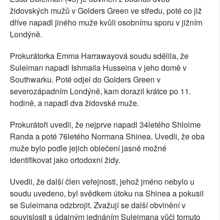
židovských mužů v Golders Green ve středu, poté co již
dříve napadl jiného muže kvůli osobnímu sporu v jižním
Londýně.
Prokurátorka Emma Harrawayová soudu sdělila, že
Suleiman napadl Ishmaila Husseina v jeho domě v
Southwarku. Poté odjel do Golders Green v
severozápadním Londýně, kam dorazil krátce po 11.
hodině, a napadl dva židovské muže.
Prokurátoři uvedli, že nejprve napadl 34letého Shloime
Randa a poté 76letého Normana Shinea. Uvedli, že oba
muže bylo podle jejich oblečení jasně možné
identifikovat jako ortodoxní židy.
Uvedli, že další člen veřejnosti, jehož jméno nebylo u
soudu uvedeno, byl svědkem útoku na Shinea a pokusil
se Suleimana odzbrojit. Zvažují se další obvinění v
souvislosti s údajným jednáním Suleimana vůči tomuto