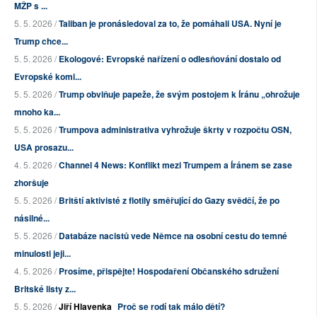
MŽP s ...
5. 5. 2026 /
Taliban je pronásledoval za to, že pomáhali USA. Nyní je
Trump chce...
5. 5. 2026 /
Ekologové: Evropské nařízení o odlesňování dostalo od
Evropské komi...
5. 5. 2026 /
Trump obviňuje papeže, že svým postojem k Íránu „ohrožuje
mnoho ka...
5. 5. 2026 /
Trumpova administrativa vyhrožuje škrty v rozpočtu OSN,
USA prosazu...
4. 5. 2026 /
Channel 4 News: Konflikt mezi Trumpem a Íránem se zase
zhoršuje
5. 5. 2026 /
Britští aktivisté z flotily směřující do Gazy svědčí, že po
násilné...
5. 5. 2026 /
Databáze nacistů vede Němce na osobní cestu do temné
minulosti jeji...
4. 5. 2026 /
Prosíme, přispějte! Hospodaření Občanského sdružení
Britské listy z...
5. 5. 2026 /
Jiří Hlavenka
Proč se rodí tak málo dětí?