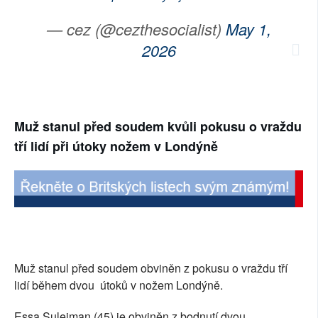
— cez (@cezthesocialist)
May 1,
2026
Muž stanul před soudem kvůli pokusu o vraždu
tří lidí při útoky nožem v Londýně
Muž stanul před soudem obviněn z pokusu o vraždu tří
lidí během dvou útoků v nožem Londýně.
Essa Suleiman (45) je obviněn z bodnutí dvou