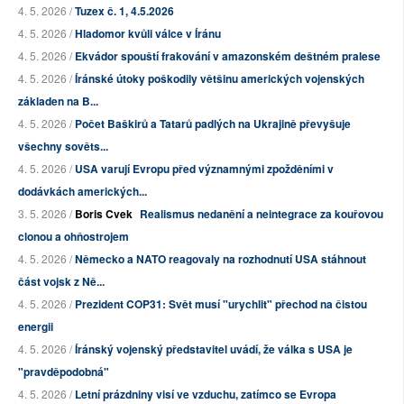
4. 5. 2026 /
Tuzex č. 1, 4.5.2026
4. 5. 2026 /
Hladomor kvůli válce v Íránu
4. 5. 2026 /
Ekvádor spouští frakování v amazonském deštném pralese
4. 5. 2026 /
Íránské útoky poškodily většinu amerických vojenských
základen na B...
4. 5. 2026 /
Počet Baškirů a Tatarů padlých na Ukrajině převyšuje
všechny sověts...
4. 5. 2026 /
USA varují Evropu před významnými zpožděními v
dodávkách amerických...
3. 5. 2026 /
Boris Cvek
Realismus nedanění a neintegrace za kouřovou
clonou a ohňostrojem
4. 5. 2026 /
Německo a NATO reagovaly na rozhodnutí USA stáhnout
část vojsk z Ně...
4. 5. 2026 /
Prezident COP31: Svět musí "urychlit" přechod na čistou
energii
4. 5. 2026 /
Íránský vojenský představitel uvádí, že válka s USA je
"pravděpodobná"
4. 5. 2026 /
Letní prázdniny visí ve vzduchu, zatímco se Evropa