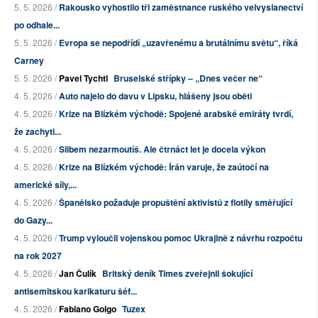
5. 5. 2026 /
Rakousko vyhostilo tři zaměstnance ruského velvyslanectví
po odhale...
5. 5. 2026 /
Evropa se nepodřídí „uzavřenému a brutálnímu světu“, říká
Carney
5. 5. 2026 /
Pavel Tychtl
Bruselské střípky – „Dnes večer ne“
4. 5. 2026 /
Auto najelo do davu v Lipsku, hlášeny jsou oběti
4. 5. 2026 /
Krize na Blízkém východě: Spojené arabské emiráty tvrdí,
že zachyti...
4. 5. 2026 /
Slibem nezarmoutíš. Ale čtrnáct let je docela výkon
4. 5. 2026 /
Krize na Blízkém východě: Írán varuje, že zaútočí na
americké síly,...
4. 5. 2026 /
Španělsko požaduje propuštění aktivistů z flotily směřující
do Gazy...
4. 5. 2026 /
Trump vyloučil vojenskou pomoc Ukrajině z návrhu rozpočtu
na rok 2027
4. 5. 2026 /
Jan Čulík
Britský deník Times zveřejnil šokující
antisemitskou karikaturu šéf...
4. 5. 2026 /
Fabiano Golgo
Tuzex