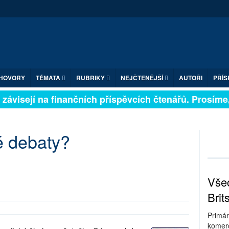
HOVORY
TÉMATA
RUBRIKY
NEJČTENĚJŠÍ
AUTOŘI
PŘÍS
závisejí na finančních příspěvcích čtenářů. Prosíme, p
é debaty?
Všec
Brit
Primár
komerc