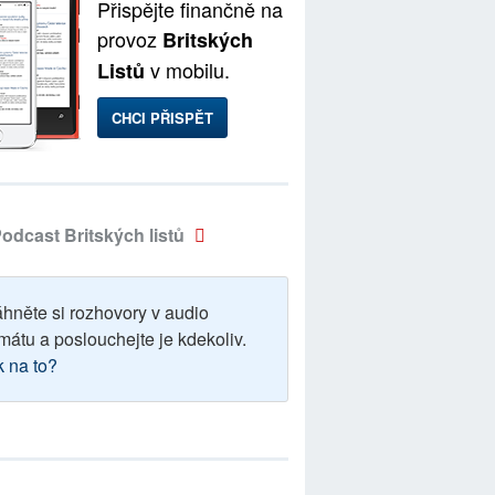
Přispějte finančně na
provoz
Britských
v mobilu.
Listů
CHCI PŘISPĚT
odcast Britských listů
áhněte si rozhovory v audio
mátu a poslouchejte je kdekoliv.
k na to?