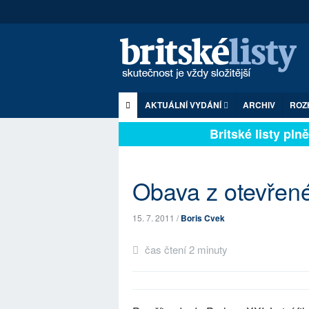
AKTUÁLNÍ VYDÁNÍ
ARCHIV
ROZ
Britské listy plně 
Obava z otevřen
15. 7. 2011 /
Boris Cvek
čas čtení 2 minuty