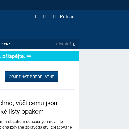
Přihlásit
PĚVKY
řispějte. ➥
OBJEDNAT PŘEDPLATNÉ
hno, vůči čemu jsou
ské listy opakem
ním obsahem současných novin je
ionalizované zpravodajství zpracované