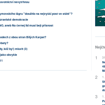
dravotnictví nevytrhnou
hymovského lágru "dosáhlo na nejvyšší post ve státě"?
 izraelské demokracie
, aneb Na černej lid musí bejt přísnost
hodech z obou stran Bílých Karpat?
ebaty?
Nejčt
y, kéž by!) mluvit (3)
jako obvykle
31
11
Ne
48
M
1.
Sh
go
do
1.
Po