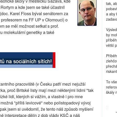
losofické školy v městečku Sázava, kde
tak, a
Rortym a kde jsem se také účastnil
pobavi
 (doc. Karel Floss býval senátorem za
a aby 
zadava
s profesorem na FF UP v Olomouci) o
m se měl možnost setkat s prof.
Výsled
u molekulární genetiky a také
by moh
příběh
větší 
Příběh
zlehčo
přechá
riskant
To vše
ntního pracoviště (v Česku patří mezi nejužší
refero
a, proč Britské listy mají mezi některými lidmi "tak
škály 
zké lidi, kterých si vážím, a vlastně i pro mne
 možná "příliš levicové" nebo polistopadový vývoj
e pak jsem si uvědomil, že tento náš způsob myšlení
né interpretace dějin z dob vlády KSČ a náš