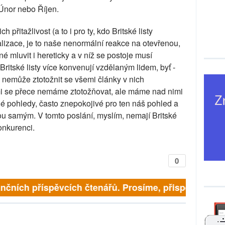
 Únor nebo Říjen.
h přitažlivost (a to i pro ty, kdo Britské listy
alizace, je to naše nenormální reakce na otevřenou,
 mluvit i hereticky a v níž se postoje musí
ritské listy více konvenují vzdělaným lidem, byť -
o nemůže ztotožnit se všemi články v nich
i se přece nemáme ztotožňovat, ale máme nad nimi
é pohledy, často znepokojivé pro ten náš pohled a
u samým. V tomto poslání, myslím, nemají Britské
onkurenci.
0
nčních příspěvcích čtenářů. Prosíme, přispějte. ➥