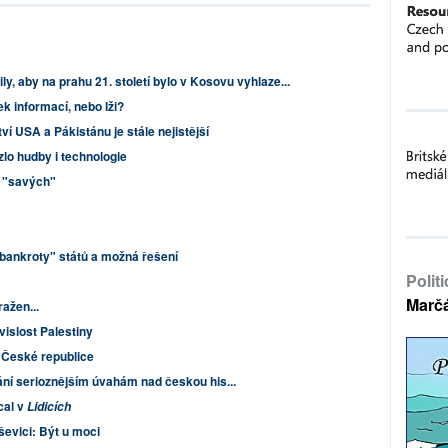
y, aby na prahu 21. století bylo v Kosovu vyhlaze...
k informací, nebo lži?
ví USA a Pákistánu je stále nejistější
uzlo hudby i technologie
h "savých"
"bankroty" států a možná řešení
Polit
Marč
ražen...
ávislost Palestiny
 České republice
ání serioznějším úvahám nad českou his...
cal v
Lidicích
ševici: Být u moci