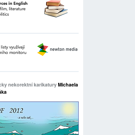
icky nekorektní karikatury
Michaela
áka