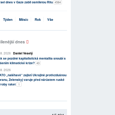
rael dnes v Gaze zabil osmiletou Ritu
4584
Týden
Měsíc
Rok
Vše
ílenější dnes
 8. 2026
Daniel Veselý
k se pozdně kapitalistická mentalita snoubí s
šením klimatické krize?
43
 8. 2026
TO „naléhavě“ zajistí Ukrajině protivzdušnou
ranu, Zelenskyj varuje před nárůstem ruské
ýroby raket
1