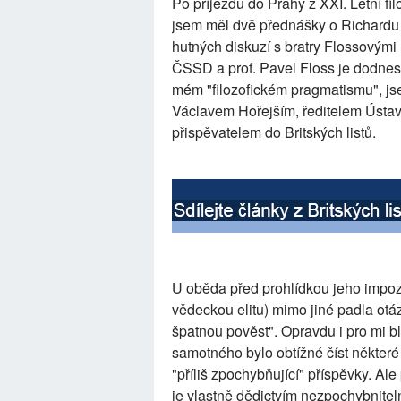
Po příjezdu do Prahy z XXI. Letní fi
jsem měl dvě přednášky o Richardu 
hutných diskuzí s bratry Flossovými
ČSSD a prof. Pavel Floss je dodne
mém "filozofickém pragmatismu", jse
Václavem Hořejším, ředitelem Ústav
přispěvatelem do Britských listů.
U oběda před prohlídkou jeho impoza
vědeckou elitu) mimo jiné padla otázk
špatnou pověst". Opravdu i pro mi blí
samotného bylo obtížné číst některé
"příliš zpochybňující" příspěvky. Al
je vlastně dědictvím nezpochybnitel