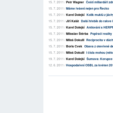
15. 7. 2011 /
Petr Wagner
Čeští miliardáři z
15. 7. 2011 /
Máme řešení nejen pro Řecko
15. 7. 2011 /
Karel Dolejší
Kolik muklů z jác
15. 7. 2011 /
Jiří Kalát
Další hřebík do rakve
15. 7. 2011 /
Karel Dolejší
Antlování s HERPNO
15. 7. 2011 /
Miloslav Štěrba
Popírači reality
15. 7. 2011 /
Miloš Dokulil
Reciprocita v důc
15. 7. 2011 /
Boris Cvek
Obava z otevřené d
15. 7. 2011 /
Miloš Dokulil
I čísla mohou (někd
19. 7. 2011 /
Karel Dolejší
Šumava: Korupce 
12. 6. 2011 /
Hospodaření OSBL za květen 20