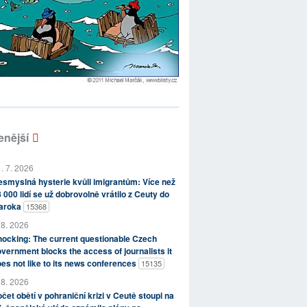
enější
. 7. 2026
smyslná hysterie kvůli imigrantům: Více než
 000 lidí se už dobrovolně vrátilo z Ceuty do
aroka
15368
 8. 2026
ocking: The current questionable Czech
vernment blocks the access of journalists it
es not like to its news conferences
15135
 8. 2026
čet obětí v pohraniční krizi v Ceutě stoupl na