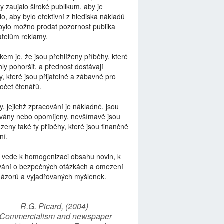
by zaujalo široké publikum, aby je
lo, aby bylo efektivní z hlediska nákladů
bylo možno prodat pozornost publika
telům reklamy.
kem je, že jsou přehlíženy příběhy, které
ly pohoršit, a přednost dostávají
y, které jsou přijatelné a zábavné pro
počet čtenářů.
y, jejichž zpracování je nákladné, jsou
vány nebo opomíjeny, nevšímavě jsou
zeny také ty příběhy, které jsou finančně
ní.
 vede k homogenizaci obsahu novin, k
vání o bezpečných otázkách a omezení
názorů a vyjadřovaných myšlenek.
R.G. Picard, (2004)
“Commercialism and newspaper