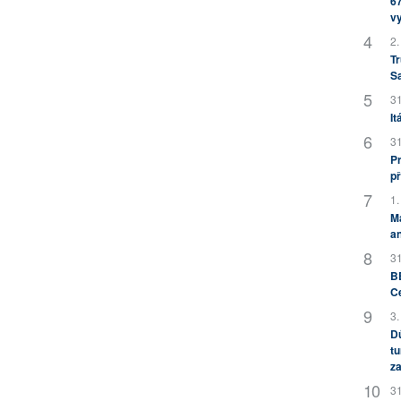
67
v
2.
Tr
S
31
It
31
Pr
př
1.
M
an
31
BB
C
3.
Dů
tu
za
31