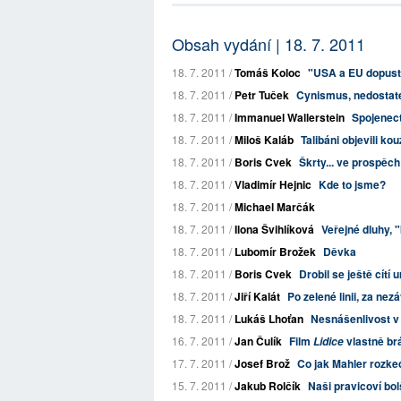
Obsah vydání | 18. 7. 2011
18. 7. 2011 /
Tomáš Koloc
"USA a EU dopustil
18. 7. 2011 /
Petr Tuček
Cynismus, nedostate
18. 7. 2011 /
Immanuel Wallerstein
Spojenect
18. 7. 2011 /
Miloš Kaláb
Talibáni objevili ko
18. 7. 2011 /
Boris Cvek
Škrty... ve prospěc
18. 7. 2011 /
Vladimír Hejnic
Kde to jsme?
18. 7. 2011 /
Michael Marčák
18. 7. 2011 /
Ilona Švihlíková
Veřejné dluhy, 
18. 7. 2011 /
Lubomír Brožek
Děvka
18. 7. 2011 /
Boris Cvek
Drobil se ještě cítí u
18. 7. 2011 /
Jiří Kalát
Po zelené linii, za nez
18. 7. 2011 /
Lukáš Lhoťan
Nesnášenlivost v
16. 7. 2011 /
Jan Čulík
Film
vlastně br
Lidice
17. 7. 2011 /
Josef Brož
Co jak Mahler rozke
15. 7. 2011 /
Jakub Rolčík
Naši pravicoví bol