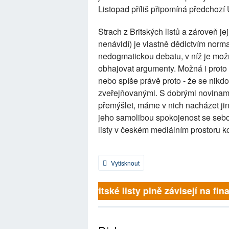
Listopad příliš připomíná předchozí
Strach z Britských listů a zároveň jejic
nenávidí) je vlastně dědictvím norm
nedogmatickou debatu, v níž je možné
obhajovat argumenty. Možná i proto B
nebo spíše právě proto - že se nikd
zveřejňovanými. S dobrými novinam
přemýšlet, máme v nich nacházet jin
jeho samolibou spokojenost se sebo
listy v českém mediálním prostoru k
Vytisknout
Britské listy plně závisejí na fina