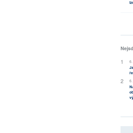
Iz
Nejsd
6.
Ja
ře
6.
NA
ob
v