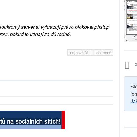
soukromý server si vyhrazují právo blokovat přístup
rovi, pokud to uznají za důvodné.
nejnovější
oblíbené
P
St
for
Ja