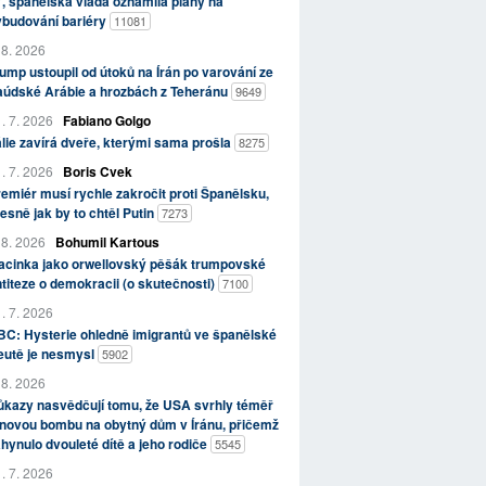
, španělská vláda oznámila plány na
ybudování bariéry
11081
 8. 2026
ump ustoupil od útoků na Írán po varování ze
aúdské Arábie a hrozbách z Teheránu
9649
. 7. 2026
Fabiano Golgo
álie zavírá dveře, kterými sama prošla
8275
. 7. 2026
Boris Cvek
emiér musí rychle zakročit proti Španělsku,
esně jak by to chtěl Putin
7273
 8. 2026
Bohumil Kartous
acinka jako orwellovský pěšák trumpovské
titeze o demokracii (o skutečnosti)
7100
. 7. 2026
C: Hysterie ohledně imigrantů ve španělské
eutě je nesmysl
5902
 8. 2026
kazy nasvědčují tomu, že USA svrhly téměř
novou bombu na obytný dům v Íránu, přičemž
hynulo dvouleté dítě a jeho rodiče
5545
. 7. 2026