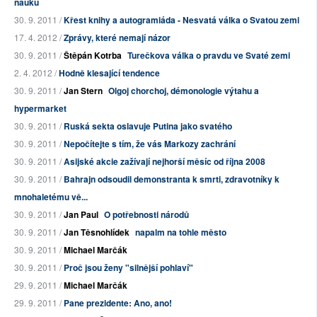
nauku
30. 9. 2011 /
Křest knihy a autogramiáda - Nesvatá válka o Svatou zemi
17. 4. 2012 /
Zprávy, které nemají názor
30. 9. 2011 /
Štěpán Kotrba
Turečkova válka o pravdu ve Svaté zemi
2. 4. 2012 /
Hodně klesající tendence
30. 9. 2011 /
Jan Stern
Olgoj chorchoj, démonologie výtahu a
hypermarket
30. 9. 2011 /
Ruská sekta oslavuje Putina jako svatého
30. 9. 2011 /
Nepočítejte s tím, že vás Markozy zachrání
30. 9. 2011 /
Asijské akcie zažívají nejhorší měsíc od října 2008
30. 9. 2011 /
Bahrajn odsoudil demonstranta k smrti, zdravotníky k
mnohaletému vě...
30. 9. 2011 /
Jan Paul
O potřebnosti národů
30. 9. 2011 /
Jan Těsnohlídek
napalm na tohle město
30. 9. 2011 /
Michael Marčák
30. 9. 2011 /
Proč jsou ženy "silnější pohlaví"
29. 9. 2011 /
Michael Marčák
29. 9. 2011 /
Pane prezidente: Ano, ano!