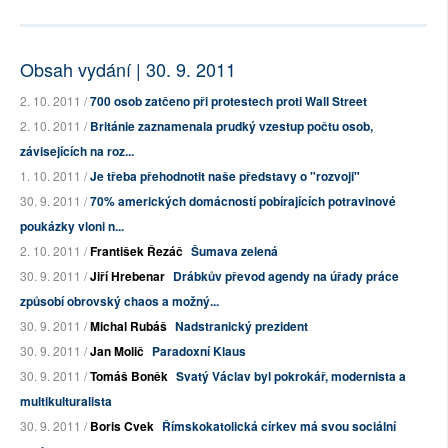
Obsah vydání | 30. 9. 2011
2. 10. 2011 /
700 osob zatčeno při protestech proti Wall Street
2. 10. 2011 /
Británie zaznamenala prudký vzestup počtu osob,
závisejících na roz...
1. 10. 2011 /
Je třeba přehodnotit naše představy o "rozvoji"
30. 9. 2011 /
70% amerických domácností pobírajících potravinové
poukázky vloni n...
2. 10. 2011 /
František Řezáč
Šumava zelená
30. 9. 2011 /
Jiří Hrebenar
Drábkův převod agendy na úřady práce
způsobí obrovský chaos a možný...
30. 9. 2011 /
Michal Rubáš
Nadstranický prezident
30. 9. 2011 /
Jan Molič
Paradoxní Klaus
30. 9. 2011 /
Tomáš Boněk
Svatý Václav byl pokrokář, modernista a
multikulturalista
30. 9. 2011 /
Boris Cvek
Římskokatolická církev má svou sociální