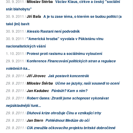
30. 9. 2011 /
Miloslav Štěrba
Václav Klaus, církve a český "sociální
stát blahobytu"
30. 9. 2011 /
Jiří Baťa
A je tu zase téma, o kterém se budou politici (a
také jiní) bavit
30. 9. 2011 /
Alessio Rastani není podvodník
30. 9. 2011 /
"Americká hrozba" vyvolala v Pákistánu vlnu
nacionalistických vášní
1. 10. 2011 /
Protest proti rasismu a sociálnímu vyloučení
29. 9. 2011 /
Konference
Financování politických stran a regulace
volebních ka...
29. 9. 2011 /
Jiří Jírovec
Jak postavit koncentrák
29. 9. 2011 /
Miloslav Štěrba
Učme se jazyky, naši sousedi to ocení
29. 9. 2011 /
Jan Kadubec
Pánbůh? Kam s ním?
29. 9. 2011 /
Robert Gates: Ztratili jsme schopnost vykonávat
nejzákladnější funk...
29. 9. 2011 /
Dluhová krize ohrožuje Čínu a vznikající trhy
29. 9. 2011 /
Jan Stern
Pohlédnout Medúze do očí
29. 9. 2011 /
CIA zneužila očkovacího projektu britské dobročinné