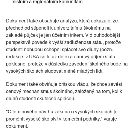
místním a regionálním komunitám.
Dokument také obsahuje analýzu, která dokazuje, že
přechod od stipendií k univerzitnímu školnému na
základě půjček je jen účetním trikem. V dlouhodobější
perspektivě povede k vyšší zadluženosti státu, protože
studenti nebudou schopni splácet své dluhy (pozn.
redakce: v USA se to už děje) a daňový příjem státu
poklesne, protože v důsledku zavedení školného bude na
vysokých školách studovat méně mladých lidí.
Dokument také obviňuje britskou vládu, že chce zavést
cenový mechanismus školného, založený na tom, kolik
dluhů studenti skutečně splácejí.
"Cílem nového návrhu zákona o vysokých školách je
proměnit vysoké školství v komerční podniky," varuje
dokument.