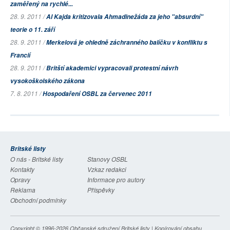
zaměřený na rychlé...
28. 9. 2011 /
Al Kajda kritizovala Ahmadinežáda za jeho "absurdní"
teorie o 11. září
28. 9. 2011 /
Merkelová je ohledně záchranného balíčku v konfliktu s
Francií
28. 9. 2011 /
Britští akademici vypracovali protestní návrh
vysokoškolského zákona
7. 8. 2011 /
Hospodaření OSBL za červenec 2011
Britské listy
O nás - Britské listy
Stanovy OSBL
Kontakty
Vzkaz redakci
Opravy
Informace pro autory
Reklama
Příspěvky
Obchodní podmínky
Copyright © 1996-2026
Občanské sdružení Britské listy
| Kopírování obsahu