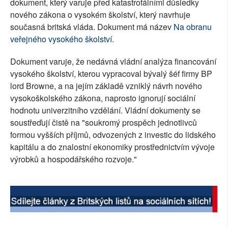
dokument, který varuje před katastrofálními důsledky
SOCIÁLNÍ SÍTĚ
nového zákona o vysokém školství, který navrhuje
současná britská vláda. Dokument má název
Na obranu
RUBRIKY
veřejného vysokého školství.
PLNÁ VERZE STRÁNEK
Dokument varuje, že nedávná vládní analýza financování
vysokého školství, kterou vypracoval bývalý šéf firmy BP
lord Browne, a na jejím základě vzniklý návrh nového
vysokoškolského zákona, naprosto ignorují sociální
hodnotu univerzitního vzdělání. Vládní dokumenty se
soustřeďují čistě na "soukromý prospěch jednotlivců
formou vyšších příjmů, odvozených z investic do lidského
kapitálu a do znalostní ekonomiky prostřednictvím vývoje
výrobků a hospodářského rozvoje."