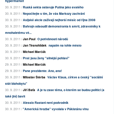
hypermarket
30. 9. 2011 /
Ruská sekta oslavuje Putina jako svatého
30. 9. 2011 /
Nepočítejte s tím, že vás Markozy zachrání
30. 9. 2011 /
Asijské akcie zažívají nejhorší měsíc od října 2008
30. 9. 2011 /
Bahrajn odsoudil demonstranta k smrti, zdravotníky k
mnohaletému vě...
30. 9. 2011 /
Jan Paul
O potřebnosti národů
30. 9. 2011 /
Jan Těsnohlídek
napalm na tohle město
30. 9. 2011 /
Michael Marčák
30. 9. 2011 /
Proč jsou ženy "silnější pohlaví"
29. 9. 2011 /
Michael Marčák
29. 9. 2011 /
Pane prezidente: Ano, ano!
30. 9. 2011 /
Miloslav Štěrba
Václav Klaus, církve a český "sociální
stát blahobytu"
30. 9. 2011 /
Jiří Baťa
A je tu zase téma, o kterém se budou politici (a
také jiní) bavit
30. 9. 2011 /
Alessio Rastani není podvodník
30. 9. 2011 /
"Americká hrozba" vyvolala v Pákistánu vlnu