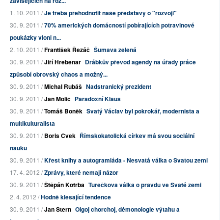
závisejících na roz...
1. 10. 2011 /
Je třeba přehodnotit naše představy o "rozvoji"
30. 9. 2011 /
70% amerických domácností pobírajících potravinové
poukázky vloni n...
2. 10. 2011 /
František Řezáč
Šumava zelená
30. 9. 2011 /
Jiří Hrebenar
Drábkův převod agendy na úřady práce
způsobí obrovský chaos a možný...
30. 9. 2011 /
Michal Rubáš
Nadstranický prezident
30. 9. 2011 /
Jan Molič
Paradoxní Klaus
30. 9. 2011 /
Tomáš Boněk
Svatý Václav byl pokrokář, modernista a
multikulturalista
30. 9. 2011 /
Boris Cvek
Římskokatolická církev má svou sociální
nauku
30. 9. 2011 /
Křest knihy a autogramiáda - Nesvatá válka o Svatou zemi
17. 4. 2012 /
Zprávy, které nemají názor
30. 9. 2011 /
Štěpán Kotrba
Turečkova válka o pravdu ve Svaté zemi
2. 4. 2012 /
Hodně klesající tendence
30. 9. 2011 /
Jan Stern
Olgoj chorchoj, démonologie výtahu a