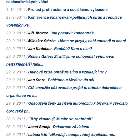
nacionalistických vášní
1. 10. 2011 /
Protest proti rasismu a sociálnímu vyloučení
29. 9. 2011 /
Konference
Financování politických stran a regulace
volebních ka...
29. 9. 2011 /
Jiří Jírovec
Jak postavit koncentrák
29. 9. 2011 /
Miloslav Štěrba
Učme se jazyky, naši sousedi to ocení
29. 9. 2011 /
Jan Kadubec
Pánbůh? Kam s ním?
29. 9. 2011 /
Robert Gates: Ztratili jsme schopnost vykonávat
nejzákladnější funk...
29. 9. 2011 /
Dluhová krize ohrožuje Čínu a vznikající trhy
29. 9. 2011 /
Jan Stern
Pohlédnout Medúze do očí
29. 9. 2011 /
CIA zneužila očkovacího projektu britské dobročinné
organizace ve s...
29. 9. 2011 /
Odsouzení ženy za řízení automobilu k bičování vyvolalo
obrovské pr...
28. 9. 2011 /
"Trhy zkolabují. Musíte se zachránit"
28. 9. 2011 /
Josef Šmajs
Deklarace závislosti
28. 9. 2011 /
Labouristé "zlikvidují neodpovědný kapitalismus,