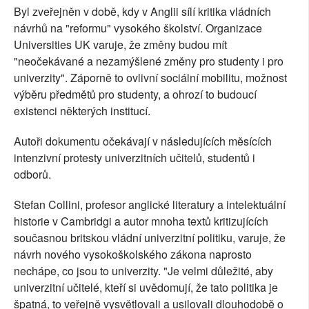
Byl zveřejněn v době, kdy v Anglii sílí kritika vládních
návrhů na "reformu" vysokého školství. Organizace
Universities UK varuje, že změny budou mít
"neočekávané a nezamýšlené změny pro studenty i pro
univerzity". Záporně to ovlivní sociální mobilitu, možnost
výběru předmětů pro studenty, a ohrozí to budoucí
existenci některých institucí.
Autoři dokumentu očekávají v následujících měsících
intenzivní protesty univerzitních učitelů, studentů i
odborů.
Stefan Collini, profesor anglické literatury a intelektuální
historie v Cambridgi a autor mnoha textů kritizujících
současnou britskou vládní univerzitní politiku, varuje, že
návrh nového vysokoškolského zákona naprosto
nechápe, co jsou to univerzity. "Je velmi důležité, aby
univerzitní učitelé, kteří si uvědomují, že tato politika je
špatná, to veřejně vysvětlovali a usilovali dlouhodobě o